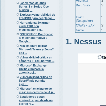
Acunetix
Sí
Las ventas de Xbox
Burp Suite
Sí
Series S y Series X se
hunden, ...
Explotan vulnerabilidad de
Invicti
Sí
FreePBX para desplegar ...
(Netsparker)
Herramienta Swarmer
OWASP ZAP
Sí
elude EDR con
modificación sig...
Nuclei
Sí
ONLYOFFICE DocSpace:
la mejor alternativa a
1. Nessus
Google...
¿Es inseguro utilizar
Microsoft Teams y Zoom?
En F...
Vulnerabilidad crítica en
cámaras IP IDIS permite ...
Microsoft Exchange
Online eliminará la
autenticaci...
Vulnerabilidad crítica en
SolarWinds permite
ejecu...
Microsoft en el punto de
mira: sus centros de IA p...
Estafadores están
enviando spam desde un
correo re...