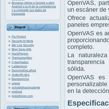
OpenVAS, part
Bruselas obliga a Google a abrir
Android a la IA de la competencia
un escáner de v
y a compartir sus datos de
búsqueda
Ofrece actual
paneles empres
Blogroll
OpenVAS es ad
Flu Project
proporcionand
Security At Work
completo.
We Live Security
Blog Segu-Info
La naturaleza
HackPlayers
TheHackerWay
transparencia
CyberHades
La9deAnon
sólida.
DerechoDeLaRed
Snifer@L4b's
OpenVAS es i
BandaAncha
personalizable
ugeek
ochobitshacenunbyte
en la detección
voidnull
lynksthings.com
Especifica