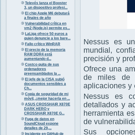
Televés lanza el Booster
3, un dispositivo profesi...
El chip Apple M6 debutará
a finales de año
Vulnerabilidad crítica en
vm2 (Node.js) permite es...
LaLiga ofrece 50 euros a
quien denuncie a los bare...
Nessus es un 
Fallo crítico WinRAR
mundial, confi
El precio de la memoria
RAM DDR4 está
precisión y pro
aumentando d...
Costco quita de sus
Ofrece una amp
ordenadores
preensamblados la ...
de miles de v
El jefe de la CISA subió
documentos sensibles a
aplicaciones y 
Ch...
Copia de seguridad de mi
Nessus es con
móvil, ¿mejor hacerla en ...
detallados y a
ASUS CROSSHAIR X870E
DARK HERO y
herramienta es
CROSSHAIR X870E G...
Fuga de datos en
de vulnerabilid
SoundCloud expone
detalles de 29,...
Sus opcione
Incidente en GitHub de