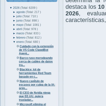
determina la r
destaca los
10
▼
2026
(Total: 6209 )
2026
, evalu
►
agosto
(Total: 217 )
►
julio
(Total: 710 )
características
►
junio
(Total: 898 )
►
mayo
(Total: 1081 )
►
abril
(Total: 978 )
►
marzo
(Total: 833 )
►
febrero
(Total: 812 )
▼
enero
(Total: 680 )
Cuidado con la extensión
de VS Code ClawdBot
Agent...
Barco ruso merodeando
cerca de cables de datos
tra...
BlackIce: kit de
herramientas Red Team
basado en c...
Nuevo capítulo de
escasez por culpa de la IA:
prim...
El CEO de Nvidia niega
que EE.UU. quiera
trasladar...
Microsoft elimina el