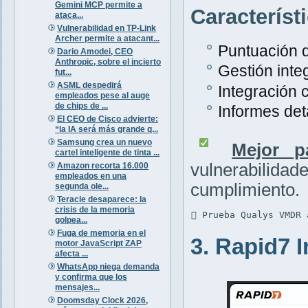
Gemini MCP permite a
Característ
ataca...
Vulnerabilidad en TP-Link
Archer permite a atacant...
Puntuación d
Dario Amodei, CEO
Anthropic, sobre el incierto
Gestión inte
fut...
ASML despedirá
Integración 
empleados pese al auge
de chips de ...
Informes det
El CEO de Cisco advierte:
“la IA será más grande q...
Samsung crea un nuevo
Mejor p
cartel inteligente de tinta ...
vulnerabili
Amazon recorta 16.000
empleados en una
cumplimiento.
segunda ole...
Teracle desaparece: la
crisis de la memoria
 Prueba Qualys VMDR 
golpea...
Fuga de memoria en el
3. Rapid7 
motor JavaScript ZAP
afecta ...
WhatsApp niega demanda
y confirma que los
mensajes...
Doomsday Clock 2026,