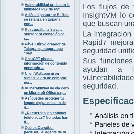
Vulnerabilidad crítica en la
Los flujos de
biblioteca PLY de Pyt...
InsightVM lo 
Adiós al postureo: BeReal
se relanza en España
que buscan una
con...
Rescuezilla, la ‘navaja
La integración
suiza’ para clonación de
s...
Rapid7 mejora
Pável Dúrov, creador de
Telegram, asegura que
seguridad unifi
"hay...
ChatGPT obtiene
Sus funciones
información de contenido
ayudan a la
generado ...
Ni en Wallapop ni en
vulnerabilida
Vinted, la era de comprar
por...
seguridad.
Vulnerabilidad de día cero
en Microsoft Office exp...
Especifica
Así puedes proteger tu
legado digital en caso de
q...
¿Recuerdas las cabinas
Análisis en 
telefónicas? No todas han
d...
Paneles de v
Qué es Clawdbot
Integración
(MoltBot), el agente de IA