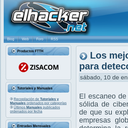
Blog
Web
Foro
RSS
Productos FTTH
Los mej
para detec
sábado, 10 de ene
Tutoriales y Manuales
El escaneo de 
Recopilación de
Tutoriales y
sólida de cibe
Manuales
ordenados por categorías
Últimos
Manuales
publicados
de que su exp
ordenados por fecha
empresas glob
Entradas Mensuales