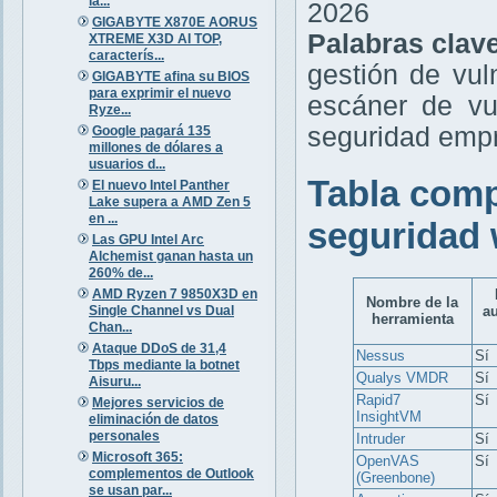
la...
2026
GIGABYTE X870E AORUS
Palabras clav
XTREME X3D AI TOP,
caracterís...
gestión de vul
GIGABYTE afina su BIOS
para exprimir el nuevo
escáner de vu
Ryze...
seguridad empr
Google pagará 135
millones de dólares a
usuarios d...
Tabla comp
El nuevo Intel Panther
Lake supera a AMD Zen 5
en ...
seguridad 
Las GPU Intel Arc
Alchemist ganan hasta un
260% de...
AMD Ryzen 7 9850X3D en
Nombre de la
Single Channel vs Dual
a
herramienta
Chan...
Ataque DDoS de 31,4
Nessus
Sí
Tbps mediante la botnet
Qualys VMDR
Sí
Aisuru...
Rapid7
Sí
Mejores servicios de
InsightVM
eliminación de datos
personales
Intruder
Sí
Microsoft 365:
OpenVAS
Sí
complementos de Outlook
(Greenbone)
se usan par...