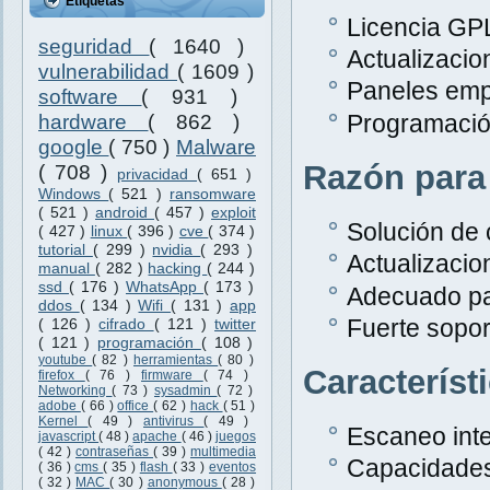
Etiquetas
Licencia GPL
seguridad
( 1640 )
Actualizacio
vulnerabilidad
( 1609 )
Paneles emp
software
( 931 )
Programació
hardware
( 862 )
google
( 750 )
Malware
Razón para
( 708 )
privacidad
( 651 )
Windows
( 521 )
ransomware
( 521 )
android
( 457 )
exploit
Solución de 
( 427 )
linux
( 396 )
cve
( 374 )
tutorial
( 299 )
nvidia
( 293 )
Actualizacio
manual
( 282 )
hacking
( 244 )
ssd
( 176 )
WhatsApp
( 173 )
Adecuado pa
ddos
( 134 )
Wifi
( 131 )
app
Fuerte sopor
( 126 )
cifrado
( 121 )
twitter
( 121 )
programación
( 108 )
youtube
( 82 )
herramientas
( 80 )
Característ
firefox
( 76 )
firmware
( 74 )
Networking
( 73 )
sysadmin
( 72 )
adobe
( 66 )
office
( 62 )
hack
( 51 )
Kernel
( 49 )
antivirus
( 49 )
Escaneo inte
javascript
( 48 )
apache
( 46 )
juegos
( 42 )
contraseñas
( 39 )
multimedia
Capacidades
( 36 )
cms
( 35 )
flash
( 33 )
eventos
( 32 )
MAC
( 30 )
anonymous
( 28 )