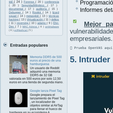
Programación
ssl
( 24 )
Forense
( 20 )
conferencia
( 20 )
SeguridadWireless
( 17 )
Informes det
documental
( 17 )
auditoría
( 15 )
Debugger
( 14 )
Rootkit
( 14 )
lizard
squad
( 14 )
metasploit
( 13 )
técnicas
hacking
( 13 )
Virtualización
( 11 )
delitos
Mejor pa
( 11 )
reversing
( 10 )
adamo
( 9 )
Ehn-
Dev
( 7 )
MAC Adress
( 6 )
antimalware
vulnerabilidad
( 6 )
oclHashcat
( 5 )
empresariales.
Entradas populares
 Prueba OpenVAS aquí
5. Intruder
Memoria DDR5 de 500
euros al precio de una
hamburguesa
Un usuario de Reddit
adquirió una memoria
DDR5 de 32 GB
valorada en 500 euros por solo 12,50
euros en una tienda de segunda mano.
Google lanza Pixel Tag
Google prepara el
lanzamiento de Pixel Tag
, un localizador de
objetos similar al AirTag
para llenar el hueco de
hardware en su ecosistema A...