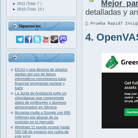
Mejor par
►
2011
(Total: 7 )
►
2010
(Total: 15 )
detalladas y an
 Prueba Rapid7 Insig
Síguenos en:
4. OpenVA
EEUU y una decena de aliados
alertan del uso de falsos
informáticos norcoreanos para
financiar programas nuclear y
balís
La Junta de Andalucía sufre un
ciberataque que compromete
datos de profesores y alumnos
almacenados en Séneca
Bruselas multa a Google con 890
millones por abusar de su
posición en el mercado
Windows 11 puede ocupar hasta
500 GB de espacio por culpa de
este error