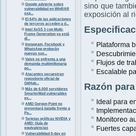
sino que tambi
Google advierte sobre
vulnerabilidad en WinRAR
exposición al r
exp...
El 64% de las aplicaciones
de terceros acceden a d...
Especifica
Intel XeSS 3 con Multi-
Frame Generation ya está
di...
Plataforma 
Instagram, Facebook y
WhatsApp probarán
Descubrimien
nuevas sus...
Valve se enfrenta a una
Flujos de tr
demanda multimillonaria
po...
Escalable p
Atacantes secuestran
repositorio oficial de
GitHub...
Razón para
Más de 6.000 servidores
SmarterMail vulnerables
ex...
Ideal para e
AMD Gorgon Point no
presentará batalla frente a
Implementaci
Pa...
Monitoreo au
Tarjetas gráficas NVIDIA y
AMD: Guía de
Fuertes capa
equivalencias
Vulnerabilidad 0-day en