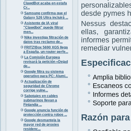
ClawdBot acaba en estafa
personalizabl
Cr...
desde pymes h
Samsung confirma que el
Galaxy S26 Ultra incluirá ...
Nessus destac
Asistente de IA viral
"Clawdbot" puede filtrar
ellas, garant
men...
Nike investiga filtración de
informes permit
datos tras reclamo de...
remediar vulne
FRITZ!Box 5690 XGS llega
a España, un router perfe...
La Comisión Europea
Especifica
revisará la petición «Dejad
de...
Google filtra su sistema
Amplia bibli
operativo para PC: Alumi...
Actualización de
Escaneos co
seguridad de Chrome
corrige vulne...
Informes det
Sabotajes en cables
submarinos llevan a
Soporte para
Finlandia ...
Google anuncia función de
Razón para
protección contra robos ...
Google desmantela la
mayor red de proxies
residenc...