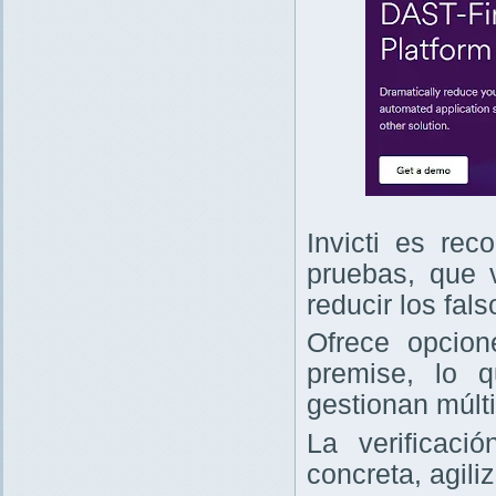
Invicti es re
pruebas, que v
reducir los fals
Ofrece opcio
premise, lo 
gestionan múlt
La verificaci
concreta, agili