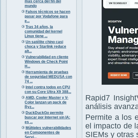
más cerca del fin del
mundo
Falsos técnicos se hacen
pasar por Vodafone para
e...
Tras 34 años, la
comunidad del kernel
Linux tiene ...
Un satélite chino casi
choca y Starlink reduce
alt...
Vulnerabilidad en cliente
Windows de Check Point
H...
Herramienta de pruebas
de seguridad MEDUSA con
74 ...
Intel contra todos en CPU
con su Core Ultra X9 388...
Rapid7 Insight
AMD, Cooler Master y V-
Color lanzan un pack de
análisis avanz
Ryz...
DuckDuckGo permite
Permite a los 
buscar por Internet sin IA:
es ...
el impacto de 
Múltiples vulnerabilidades
en Componentes de
SIEMs y otras 
Servi...