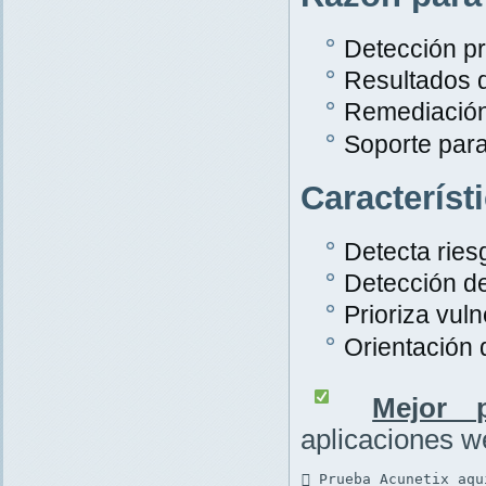
Detección pr
Resultados 
Remediación
Soporte par
Característ
Detecta rie
Detección d
Prioriza vuln
Orientación
Mejor p
aplicaciones 
 Prueba Acunetix aqu