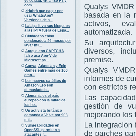
velocidad, 4K a 480 Hz y
Qualys VMDR e
com...
¿Habrá que pagar por
basada en la 
usar WhatsApp?
Versiones de s...
activos, ev
LaLiga lleva sus bloqueos
automatizada.
a las IPTV fuera de Espa...
Ciudadano chino
condenado a 46 meses por
Su arquitectu
lavar mil...
diversos, inc
Ataque con CAPTCHA
falso usa App-V de
premise.
Microsoft pa...
Canva, Atlassian y Epic
Qualys VMDR 
Games entre más de 100
emp...
informes de cu
Los nuevos satélites de
con estrictos re
Amazon Leo son
demasiado b...
Alemania es el país
Las capacidad
europeo con la mitad de
gestión de vu
los ho...
Un activista británico
mejorando los 
demanda a Valve por 903
mil...
La integración
Vulnerabilidades en
OpenSSL permiten a
de parches gar
atacantes r...