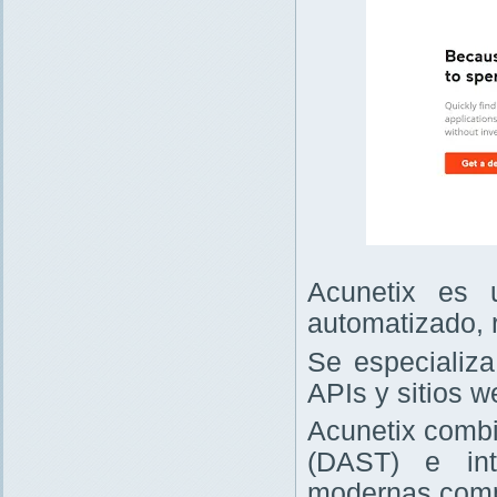
Acunetix es 
automatizado, 
Se especializa
APIs y sitios w
Acunetix combi
(DAST) e int
modernas comp