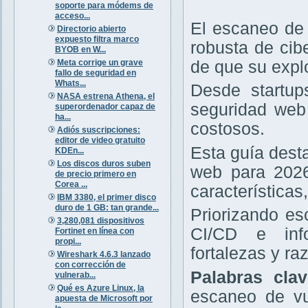
soporte para módems de
acceso...
El escaneo de 
Directorio abierto
expuesto filtra marco
robusta de cib
BYOB en W...
Meta corrige un grave
de que su expl
fallo de seguridad en
Whats...
Desde startup
NASA estrena Athena, el
seguridad web 
superordenador capaz de
ha...
costosos.
Adiós suscripciones:
editor de video gratuito
Esta guía dest
KDEn...
Los discos duros suben
web para 2026
de precio primero en
Corea ...
características
IBM 3380, el primer disco
duro de 1 GB: tan grande...
Priorizando e
3,280,081 dispositivos
CI/CD e info
Fortinet en línea con
propi...
fortalezas y r
Wireshark 4.6.3 lanzado
con corrección de
Palabras cla
vulnerab...
Qué es Azure Linux, la
escaneo de vu
apuesta de Microsoft por