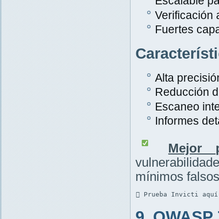
Escalable pa
Verificación
Fuertes cap
Característ
Alta precisió
Reducción de
Escaneo inte
Informes det
Mejor p
vulnerabilid
mínimos falsos
 Prueba Invicti aquí
9. OWASP