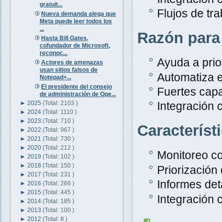
gratuit...
Flujos de tr
Nueva demanda alega que
Meta puede leer todos los
...
Razón para
Hasta Bill Gates,
cofundador de Microsoft,
reconoc...
Ayuda a prior
Actores de amenazas
usan sitios falsos de
Automatiza e
Notepad+...
El presidente del consejo
Fuertes capa
de administración de Ope...
►
2025
(Total: 2103 )
Integración 
►
2024
(Total: 1110 )
►
2023
(Total: 710 )
Característ
►
2022
(Total: 967 )
►
2021
(Total: 730 )
►
2020
(Total: 212 )
Monitoreo c
►
2019
(Total: 102 )
►
2018
(Total: 150 )
Priorización
►
2017
(Total: 231 )
Informes det
►
2016
(Total: 266 )
►
2015
(Total: 445 )
Integración 
►
2014
(Total: 185 )
►
2013
(Total: 100 )
►
2012
(Total: 8 )