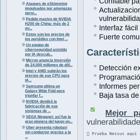
Confiable pa
Ataques de eSkimming
Actualiza
impulsados por amenazas
persi...
vulnerabilid
Pedido masivo de NVIDIA
H200 de China: más de 2
Interfaz fáci
mi...
Estos son los precios de
Fuerte comu
los portátiles con Intel ...
Un equipo de
Característ
ciberseguridad asistido
por IA descub...
Micron anuncia inversión
de 24.000 millones de dól...
Detección ex
Intel y AMD subirán los
Programació
precios de sus CPU para
IA...
Informes per
Samsung ultima un
Galaxy Wide Fold para
Baja tasa de 
triunfar f...
NVIDIA dividirá la
fabricación de sus
Mejor p
sistemas de ...
SEGA Meganet: así fue la
vulnerabilidad
gran pionera del juego on...
Uber presenta robotaxi
sin conductor gracias a la
 Prueba Nessus aquí 
...