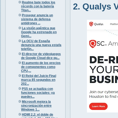
Realme bate todos los
2. Qualys
récords con la batería
Titan...
Prosegur anuncia un
sistema de defensa
antidrones ...
La visión agéntica que
Google ha estrenado en
Gemi...
La OCU de España
denuncia una nueva estafa
telefón...
El director de videojuegos
de Google Cloud dice qu...
El aumento de los precios
de componentes como
CPU,...
El Reloj del Juicio Final
marca 85 segundos en
202...
PS5 se actualiza con
funciones sociales: ya
puedes...
Microsoft mejora la
sincronización entre
Windows 1...
HDMI 2.2: el doble de