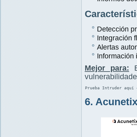
Característ
Detección p
Integración f
Alertas auto
Información 
Mejor para:
E
vulnerabilidad
Prueba Intruder aquí 
6. Acuneti