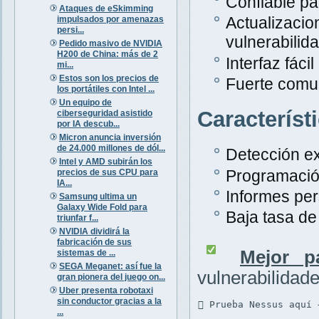
Confiable pa
Ataques de eSkimming
Actualiza
impulsados por amenazas
persi...
vulnerabilid
Pedido masivo de NVIDIA
H200 de China: más de 2
Interfaz fáci
mi...
Estos son los precios de
Fuerte comu
los portátiles con Intel ...
Un equipo de
Característ
ciberseguridad asistido
por IA descub...
Micron anuncia inversión
de 24.000 millones de dól...
Detección ex
Intel y AMD subirán los
Programació
precios de sus CPU para
IA...
Informes per
Samsung ultima un
Galaxy Wide Fold para
Baja tasa de 
triunfar f...
NVIDIA dividirá la
fabricación de sus
Mejor p
sistemas de ...
SEGA Meganet: así fue la
vulnerabilidad
gran pionera del juego on...
Uber presenta robotaxi
sin conductor gracias a la
 Prueba Nessus aquí 
...