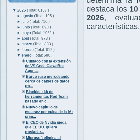
determina la r
destaca los
10
▼
2026
(Total: 6187 )
2026
, evalu
►
agosto
(Total: 195 )
►
julio
(Total: 710 )
características
►
junio
(Total: 898 )
►
mayo
(Total: 1081 )
►
abril
(Total: 978 )
►
marzo
(Total: 833 )
►
febrero
(Total: 812 )
▼
enero
(Total: 680 )
Cuidado con la extensión
de VS Code ClawdBot
Agent...
Barco ruso merodeando
cerca de cables de datos
tra...
BlackIce: kit de
herramientas Red Team
basado en c...
Nuevo capítulo de
escasez por culpa de la IA:
prim...
El CEO de Nvidia niega
que EE.UU. quiera
trasladar...
Microsoft elimina el