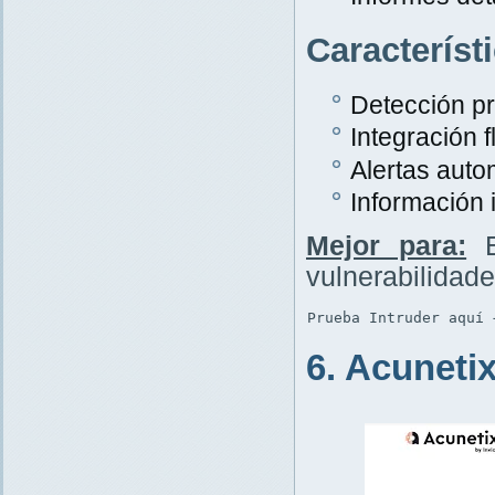
Característ
Detección p
Integración f
Alertas auto
Información 
Mejor para:
E
vulnerabilidad
Prueba Intruder aquí 
6. Acuneti