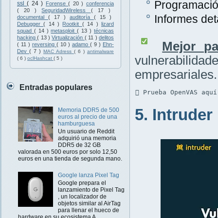
Programación
ssl
( 24 )
Forense
( 20 )
conferencia
( 20 )
SeguridadWireless
( 17 )
Informes det
documental
( 17 )
auditoría
( 15 )
Debugger
( 14 )
Rootkit
( 14 )
lizard
squad
( 14 )
metasploit
( 13 )
técnicas
hacking
( 13 )
Virtualización
( 11 )
delitos
Mejor pa
( 11 )
reversing
( 10 )
adamo
( 9 )
Ehn-
Dev
( 7 )
MAC Adress
( 6 )
antimalware
vulnerabilidad
( 6 )
oclHashcat
( 5 )
empresariales.
Entradas populares
 Prueba OpenVAS aquí
5. Intruder
Memoria DDR5 de 500
euros al precio de una
hamburguesa
Un usuario de Reddit
adquirió una memoria
DDR5 de 32 GB
valorada en 500 euros por solo 12,50
euros en una tienda de segunda mano.
Google lanza Pixel Tag
Google prepara el
lanzamiento de Pixel Tag
, un localizador de
objetos similar al AirTag
para llenar el hueco de
hardware en su ecosistema A...