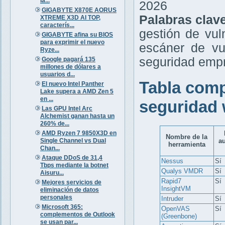
la...
2026
GIGABYTE X870E AORUS
Palabras clav
XTREME X3D AI TOP,
caracterís...
gestión de vul
GIGABYTE afina su BIOS
para exprimir el nuevo
escáner de vu
Ryze...
seguridad empr
Google pagará 135
millones de dólares a
usuarios d...
Tabla comp
El nuevo Intel Panther
Lake supera a AMD Zen 5
en ...
seguridad 
Las GPU Intel Arc
Alchemist ganan hasta un
260% de...
AMD Ryzen 7 9850X3D en
Nombre de la
Single Channel vs Dual
a
herramienta
Chan...
Ataque DDoS de 31,4
Nessus
Sí
Tbps mediante la botnet
Qualys VMDR
Sí
Aisuru...
Rapid7
Sí
Mejores servicios de
InsightVM
eliminación de datos
personales
Intruder
Sí
Microsoft 365:
OpenVAS
Sí
complementos de Outlook
(Greenbone)
se usan par...