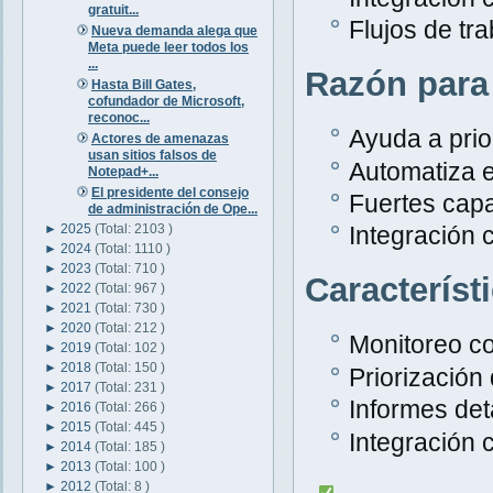
gratuit...
Flujos de tr
Nueva demanda alega que
Meta puede leer todos los
...
Razón para
Hasta Bill Gates,
cofundador de Microsoft,
reconoc...
Ayuda a prior
Actores de amenazas
usan sitios falsos de
Automatiza e
Notepad+...
El presidente del consejo
Fuertes capa
de administración de Ope...
►
2025
(Total: 2103 )
Integración 
►
2024
(Total: 1110 )
►
2023
(Total: 710 )
Característ
►
2022
(Total: 967 )
►
2021
(Total: 730 )
►
2020
(Total: 212 )
Monitoreo c
►
2019
(Total: 102 )
►
2018
(Total: 150 )
Priorización
►
2017
(Total: 231 )
Informes det
►
2016
(Total: 266 )
►
2015
(Total: 445 )
Integración 
►
2014
(Total: 185 )
►
2013
(Total: 100 )
►
2012
(Total: 8 )