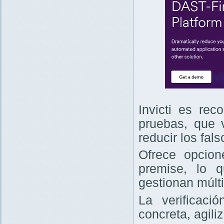
Invicti es re
pruebas, que v
reducir los fals
Ofrece opcio
premise, lo 
gestionan múlt
La verificaci
concreta, agili