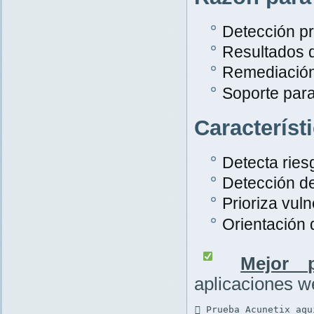
Detección pr
Resultados 
Remediación
Soporte par
Característ
Detecta rie
Detección d
Prioriza vuln
Orientación
Mejor p
aplicaciones 
 Prueba Acunetix aqu