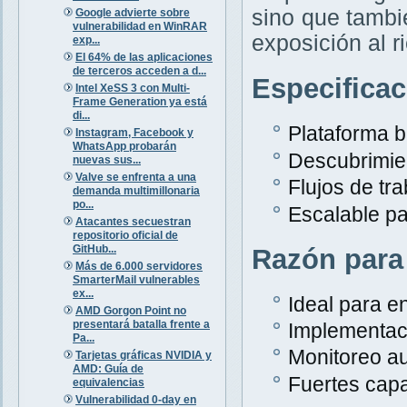
sino que tambi
Google advierte sobre
vulnerabilidad en WinRAR
exposición al r
exp...
El 64% de las aplicaciones
de terceros acceden a d...
Especifica
Intel XeSS 3 con Multi-
Frame Generation ya está
di...
Plataforma 
Instagram, Facebook y
WhatsApp probarán
Descubrimien
nuevas sus...
Valve se enfrenta a una
Flujos de tr
demanda multimillonaria
po...
Escalable p
Atacantes secuestran
repositorio oficial de
GitHub...
Razón para
Más de 6.000 servidores
SmarterMail vulnerables
ex...
Ideal para e
AMD Gorgon Point no
presentará batalla frente a
Implementaci
Pa...
Monitoreo au
Tarjetas gráficas NVIDIA y
AMD: Guía de
Fuertes capa
equivalencias
Vulnerabilidad 0-day en