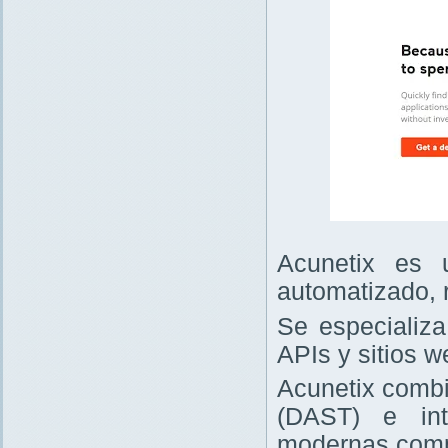
Acunetix es 
automatizado, 
Se especializa
APIs y sitios w
Acunetix combi
(DAST) e int
modernas comp