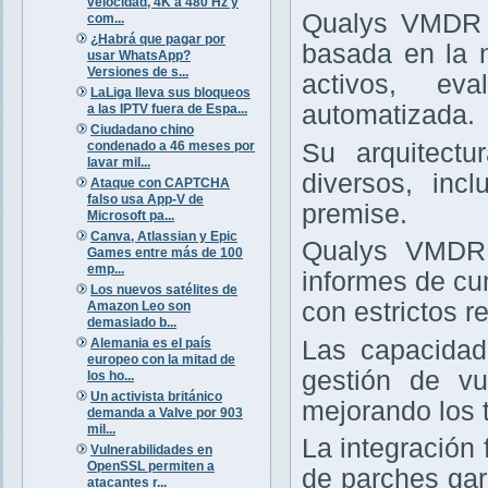
velocidad, 4K a 480 Hz y
Qualys VMDR e
com...
¿Habrá que pagar por
basada en la 
usar WhatsApp?
Versiones de s...
activos, ev
LaLiga lleva sus bloqueos
automatizada.
a las IPTV fuera de Espa...
Ciudadano chino
condenado a 46 meses por
Su arquitectu
lavar mil...
diversos, inc
Ataque con CAPTCHA
falso usa App-V de
premise.
Microsoft pa...
Canva, Atlassian y Epic
Qualys VMDR 
Games entre más de 100
emp...
informes de cu
Los nuevos satélites de
con estrictos re
Amazon Leo son
demasiado b...
Alemania es el país
Las capacidad
europeo con la mitad de
gestión de vu
los ho...
Un activista británico
mejorando los 
demanda a Valve por 903
mil...
La integración
Vulnerabilidades en
OpenSSL permiten a
de parches gar
atacantes r...