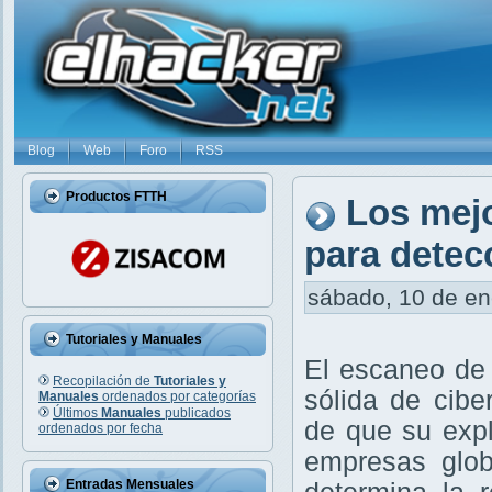
Blog
Web
Foro
RSS
Productos FTTH
Los mej
para detec
sábado, 10 de ene
Tutoriales y Manuales
El escaneo de 
Recopilación de
Tutoriales y
sólida de cibe
Manuales
ordenados por categorías
Últimos
Manuales
publicados
de que su exp
ordenados por fecha
empresas glob
Entradas Mensuales