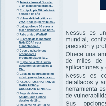
Televés lanza el Booster
3, un dispositivo profesi...
El chip Apple M6 debutará
a finales de año
Vulnerabilidad crítica en
vm2 (Node.js) permite es...
LaLiga ofrece 50 euros a
quien denuncie a los bare...
Nessus es un 
Fallo crítico WinRAR
mundial, confi
El precio de la memoria
RAM DDR4 está
precisión y pro
aumentando d...
Costco quita de sus
Ofrece una amp
ordenadores
preensamblados la ...
de miles de v
El jefe de la CISA subió
documentos sensibles a
aplicaciones y 
Ch...
Copia de seguridad de mi
Nessus es con
móvil, ¿mejor hacerla en ...
detallados y a
ASUS CROSSHAIR X870E
DARK HERO y
herramienta es
CROSSHAIR X870E G...
Fuga de datos en
de vulnerabilid
SoundCloud expone
detalles de 29,...
Sus opcione
Incidente en GitHub de