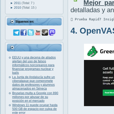
Mejor par
►
2011
(Total: 7 )
►
2010
(Total: 15 )
detalladas y an
 Prueba Rapid7 Insig
Síguenos en:
4. OpenVA
EEUU y una decena de aliados
alertan del uso de falsos
informáticos norcoreanos para
financiar programas nuclear y
balís
La Junta de Andalucía sufre un
ciberataque que compromete
datos de profesores y alumnos
almacenados en Séneca
Bruselas multa a Google con 890
millones por abusar de su
posición en el mercado
Windows 11 puede ocupar hasta
500 GB de espacio por culpa de
este error