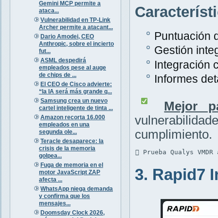
Gemini MCP permite a
Característ
ataca...
Vulnerabilidad en TP-Link
Archer permite a atacant...
Puntuación d
Dario Amodei, CEO
Anthropic, sobre el incierto
Gestión inte
fut...
ASML despedirá
Integración 
empleados pese al auge
de chips de ...
Informes det
El CEO de Cisco advierte:
“la IA será más grande q...
Samsung crea un nuevo
Mejor p
cartel inteligente de tinta ...
vulnerabili
Amazon recorta 16.000
empleados en una
cumplimiento.
segunda ole...
Teracle desaparece: la
crisis de la memoria
 Prueba Qualys VMDR 
golpea...
Fuga de memoria en el
3. Rapid7 
motor JavaScript ZAP
afecta ...
WhatsApp niega demanda
y confirma que los
mensajes...
Doomsday Clock 2026,