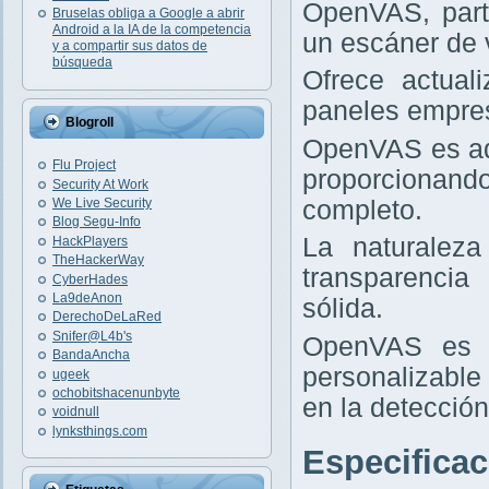
OpenVAS, part
Bruselas obliga a Google a abrir
Android a la IA de la competencia
un escáner de v
y a compartir sus datos de
búsqueda
Ofrece actual
paneles empres
Blogroll
OpenVAS es ad
Flu Project
proporcionand
Security At Work
completo.
We Live Security
Blog Segu-Info
La naturaleza
HackPlayers
TheHackerWay
transparencia
CyberHades
La9deAnon
sólida.
DerechoDeLaRed
Snifer@L4b's
OpenVAS es i
BandaAncha
personalizable
ugeek
ochobitshacenunbyte
en la detección
voidnull
lynksthings.com
Especifica