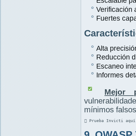
Escalable pa
Verificación
Fuertes cap
Característ
Alta precisió
Reducción de
Escaneo inte
Informes det
Mejor p
vulnerabilid
mínimos falsos
 Prueba Invicti aquí
9. OWASP