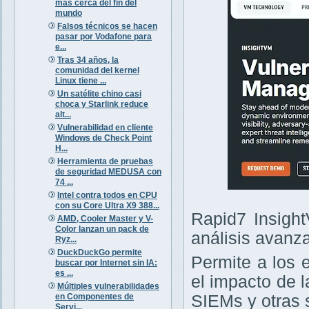
más cerca del fin del
mundo
Falsos técnicos se hacen
pasar por Vodafone para
e...
Tras 34 años, la
comunidad del kernel
Linux tiene ...
Un satélite chino casi
choca y Starlink reduce
alt...
Vulnerabilidad en cliente
Windows de Check Point
H...
Herramienta de pruebas
de seguridad MEDUSA con
74 ...
Intel contra todos en CPU
con su Core Ultra X9 388...
Rapid7 Insight
AMD, Cooler Master y V-
Color lanzan un pack de
análisis avanz
Ryz...
DuckDuckGo permite
Permite a los 
buscar por Internet sin IA:
es ...
el impacto de 
Múltiples vulnerabilidades
en Componentes de
SIEMs y otras 
Servi...