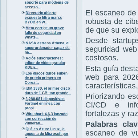
soporte para módems de
acceso...
El escaneo de 
Directorio abierto
expuesto filtra marco
robusta de cib
BYOB en W...
Meta corrige un grave
de que su expl
fallo de seguridad en
Whats...
Desde startup
NASA estrena Athena, el
seguridad web 
superordenador capaz de
ha...
costosos.
Adiós suscripciones:
editor de video gratuito
Esta guía dest
KDEn...
Los discos duros suben
web para 2026
de precio primero en
Corea ...
características
IBM 3380, el primer disco
duro de 1 GB: tan grande...
Priorizando e
3,280,081 dispositivos
CI/CD e info
Fortinet en línea con
propi...
fortalezas y r
Wireshark 4.6.3 lanzado
con corrección de
Palabras cla
vulnerab...
Qué es Azure Linux, la
escaneo de vu
apuesta de Microsoft por