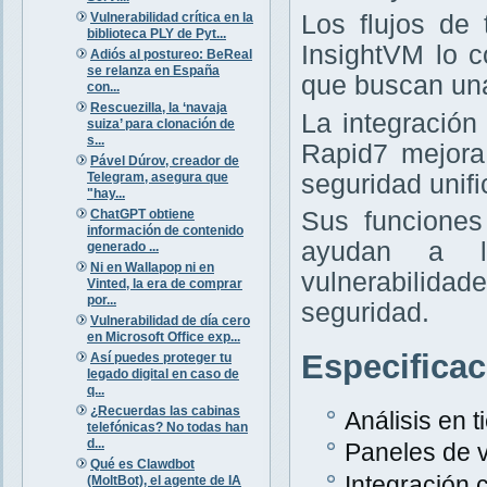
Vulnerabilidad crítica en la
Los flujos de
biblioteca PLY de Pyt...
InsightVM lo 
Adiós al postureo: BeReal
se relanza en España
que buscan una
con...
Rescuezilla, la ‘navaja
La integración
suiza’ para clonación de
s...
Rapid7 mejora
Pável Dúrov, creador de
Telegram, asegura que
seguridad unifi
"hay...
ChatGPT obtiene
Sus funciones
información de contenido
ayudan a la
generado ...
Ni en Wallapop ni en
vulnerabilida
Vinted, la era de comprar
por...
seguridad.
Vulnerabilidad de día cero
en Microsoft Office exp...
Especifica
Así puedes proteger tu
legado digital en caso de
q...
¿Recuerdas las cabinas
Análisis en 
telefónicas? No todas han
d...
Paneles de v
Qué es Clawdbot
Integración
(MoltBot), el agente de IA