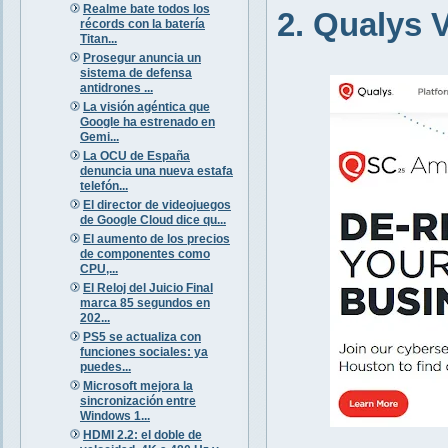
Realme bate todos los
2. Qualys
récords con la batería
Titan...
Prosegur anuncia un
sistema de defensa
antidrones ...
La visión agéntica que
Google ha estrenado en
Gemi...
La OCU de España
denuncia una nueva estafa
telefón...
El director de videojuegos
de Google Cloud dice qu...
El aumento de los precios
de componentes como
CPU,...
El Reloj del Juicio Final
marca 85 segundos en
202...
PS5 se actualiza con
funciones sociales: ya
puedes...
Microsoft mejora la
sincronización entre
Windows 1...
HDMI 2.2: el doble de