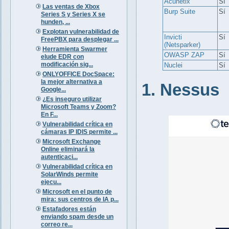
Acunetix
Sí
Las ventas de Xbox
Burp Suite
Sí
Series S y Series X se
hunden, ...
Explotan vulnerabilidad de
Invicti
Sí
FreePBX para desplegar ...
(Netsparker)
Herramienta Swarmer
OWASP ZAP
Sí
elude EDR con
modificación sig...
Nuclei
Sí
ONLYOFFICE DocSpace:
la mejor alternativa a
1. Nessus
Google...
¿Es inseguro utilizar
Microsoft Teams y Zoom?
En F...
Vulnerabilidad crítica en
cámaras IP IDIS permite ...
Microsoft Exchange
Online eliminará la
autenticaci...
Vulnerabilidad crítica en
SolarWinds permite
ejecu...
Microsoft en el punto de
mira: sus centros de IA p...
Estafadores están
enviando spam desde un
correo re...