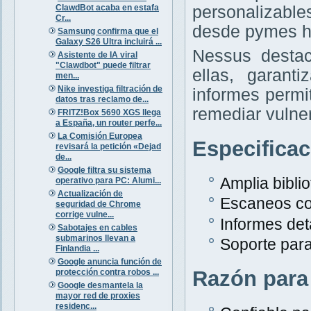
ClawdBot acaba en estafa
personalizabl
Cr...
desde pymes h
Samsung confirma que el
Galaxy S26 Ultra incluirá ...
Nessus destac
Asistente de IA viral
"Clawdbot" puede filtrar
ellas, garant
men...
Nike investiga filtración de
informes permit
datos tras reclamo de...
remediar vulne
FRITZ!Box 5690 XGS llega
a España, un router perfe...
La Comisión Europea
Especifica
revisará la petición «Dejad
de...
Google filtra su sistema
Amplia bibli
operativo para PC: Alumi...
Actualización de
Escaneos co
seguridad de Chrome
corrige vulne...
Informes det
Sabotajes en cables
submarinos llevan a
Soporte para
Finlandia ...
Google anuncia función de
Razón para
protección contra robos ...
Google desmantela la
mayor red de proxies
residenc...