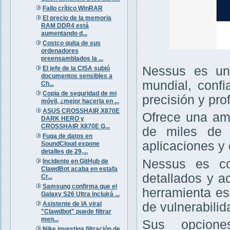
Fallo crítico WinRAR
El precio de la memoria
RAM DDR4 está
aumentando d...
Costco quita de sus
ordenadores
preensamblados la ...
Nessus es un 
El jefe de la CISA subió
documentos sensibles a
mundial, confi
Ch...
Copia de seguridad de mi
precisión y pro
móvil, ¿mejor hacerla en ...
ASUS CROSSHAIR X870E
Ofrece una amp
DARK HERO y
CROSSHAIR X870E G...
de miles de v
Fuga de datos en
aplicaciones y 
SoundCloud expone
detalles de 29,...
Nessus es con
Incidente en GitHub de
ClawdBot acaba en estafa
detallados y a
Cr...
Samsung confirma que el
herramienta es
Galaxy S26 Ultra incluirá ...
de vulnerabilid
Asistente de IA viral
"Clawdbot" puede filtrar
men...
Sus opcione
Nike investiga filtración de