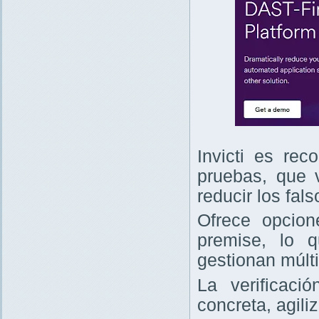
Invicti es re
pruebas, que v
reducir los fals
Ofrece opcio
premise, lo 
gestionan múlt
La verificaci
concreta, agili