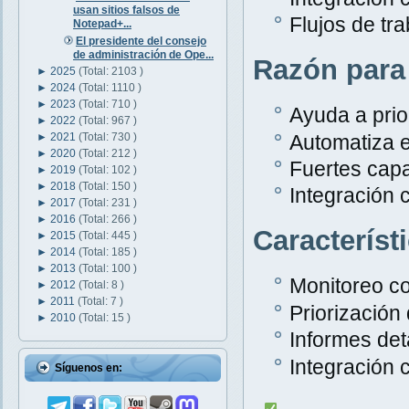
usan sitios falsos de
Flujos de tr
Notepad+...
El presidente del consejo
de administración de Ope...
Razón para
►
2025
(Total: 2103 )
►
2024
(Total: 1110 )
►
2023
(Total: 710 )
Ayuda a prior
►
2022
(Total: 967 )
Automatiza e
►
2021
(Total: 730 )
►
2020
(Total: 212 )
Fuertes capa
►
2019
(Total: 102 )
►
2018
(Total: 150 )
Integración 
►
2017
(Total: 231 )
►
2016
(Total: 266 )
Característ
►
2015
(Total: 445 )
►
2014
(Total: 185 )
►
2013
(Total: 100 )
Monitoreo c
►
2012
(Total: 8 )
►
2011
(Total: 7 )
Priorización
►
2010
(Total: 15 )
Informes det
Integración 
Síguenos en: