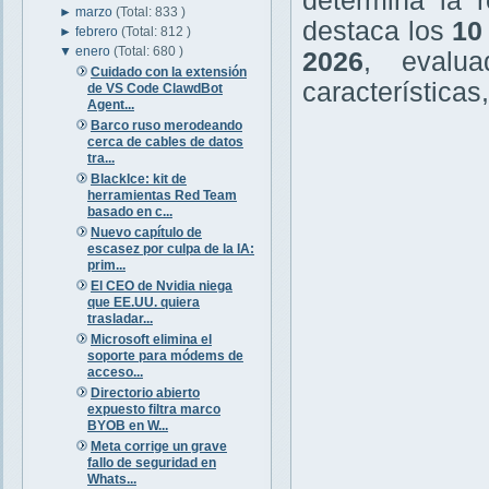
determina la r
►
marzo
(Total: 833 )
destaca los
10
►
febrero
(Total: 812 )
▼
enero
(Total: 680 )
2026
, evalu
Cuidado con la extensión
características
de VS Code ClawdBot
Agent...
Barco ruso merodeando
cerca de cables de datos
tra...
BlackIce: kit de
herramientas Red Team
basado en c...
Nuevo capítulo de
escasez por culpa de la IA:
prim...
El CEO de Nvidia niega
que EE.UU. quiera
trasladar...
Microsoft elimina el
soporte para módems de
acceso...
Directorio abierto
expuesto filtra marco
BYOB en W...
Meta corrige un grave
fallo de seguridad en
Whats...