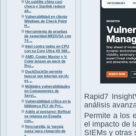
Un satélite chino casi
choca y Starlink reduce
alt...
Vulnerabilidad en cliente
Windows de Check Point
H...
Herramienta de pruebas
de seguridad MEDUSA con
74 ...
Intel contra todos en CPU
con su Core Ultra X9 388...
AMD, Cooler Master y V-
Color lanzan un pack de
Ryz...
DuckDuckGo permite
buscar por Internet sin IA:
es ...
Múltiples vulnerabilidades
en Componentes de
Rapid7 Insight
Servi...
Vulnerabilidad crítica en la
análisis avanz
biblioteca PLY de Pyt...
Adiós al postureo: BeReal
Permite a los 
se relanza en España
con...
el impacto de 
Rescuezilla, la ‘navaja
SIEMs y otras 
suiza’ para clonación de
s...