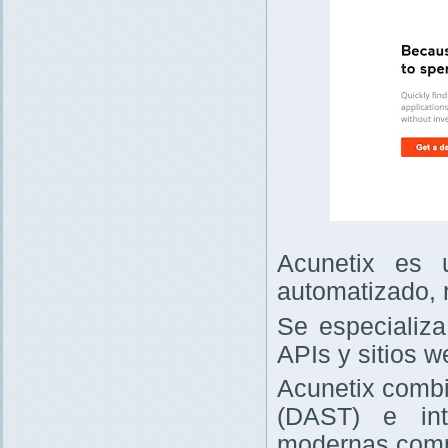
Acunetix es 
automatizado, 
Se especializa
APIs y sitios w
Acunetix combi
(DAST) e int
modernas comp