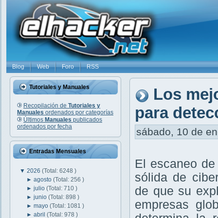
Blog
Web
Foro
RSS
Tutoriales y Manuales
Los mej
Recopilación de
Tutoriales y
para detec
Manuales
ordenados por categorías
Últimos
Manuales
publicados
ordenados por fecha
sábado, 10 de ene
Entradas Mensuales
El escaneo de 
▼
2026
(Total: 6248 )
sólida de cibe
►
agosto
(Total: 256 )
de que su exp
►
julio
(Total: 710 )
►
junio
(Total: 898 )
empresas glob
►
mayo
(Total: 1081 )
►
abril
(Total: 978 )