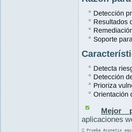
Detección pr
Resultados 
Remediación
Soporte par
Característ
Detecta rie
Detección d
Prioriza vuln
Orientación
Mejor p
aplicaciones 
 Prueba Acunetix aqu