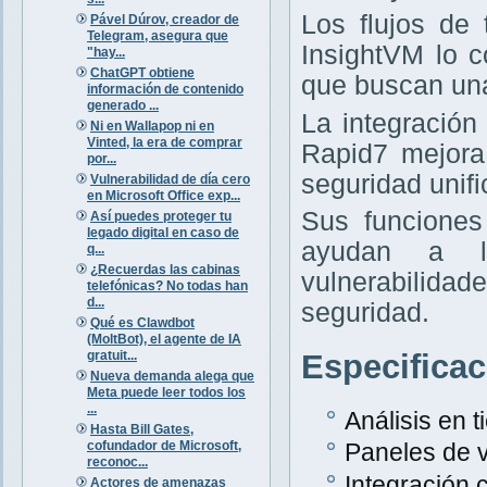
Los flujos de
Pável Dúrov, creador de
Telegram, asegura que
InsightVM lo 
"hay...
ChatGPT obtiene
que buscan una
información de contenido
generado ...
La integración
Ni en Wallapop ni en
Vinted, la era de comprar
Rapid7 mejora
por...
seguridad unifi
Vulnerabilidad de día cero
en Microsoft Office exp...
Sus funciones
Así puedes proteger tu
legado digital en caso de
ayudan a la
q...
¿Recuerdas las cabinas
vulnerabilida
telefónicas? No todas han
d...
seguridad.
Qué es Clawdbot
(MoltBot), el agente de IA
gratuit...
Especifica
Nueva demanda alega que
Meta puede leer todos los
...
Análisis en 
Hasta Bill Gates,
cofundador de Microsoft,
Paneles de v
reconoc...
Integración
Actores de amenazas