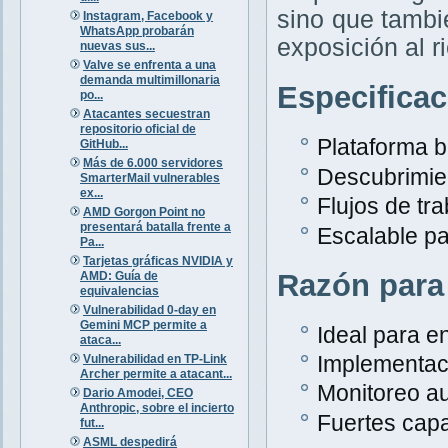
sino que tambi
Instagram, Facebook y
WhatsApp probarán
exposición al r
nuevas sus...
Valve se enfrenta a una
demanda multimillonaria
Especifica
po...
Atacantes secuestran
repositorio oficial de
Plataforma 
GitHub...
Más de 6.000 servidores
Descubrimien
SmarterMail vulnerables
ex...
Flujos de tr
AMD Gorgon Point no
presentará batalla frente a
Escalable p
Pa...
Tarjetas gráficas NVIDIA y
Razón para
AMD: Guía de
equivalencias
Vulnerabilidad 0-day en
Gemini MCP permite a
Ideal para e
ataca...
Implementaci
Vulnerabilidad en TP-Link
Archer permite a atacant...
Monitoreo au
Dario Amodei, CEO
Anthropic, sobre el incierto
Fuertes capa
fut...
ASML despedirá