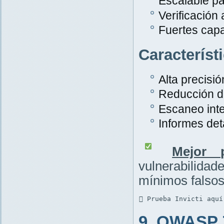
Escalable pa
Verificación
Fuertes cap
Característ
Alta precisió
Reducción de
Escaneo inte
Informes det
Mejor p
vulnerabilid
mínimos falsos
 Prueba Invicti aquí
9. OWASP