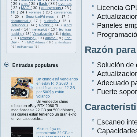
( 36 )
cms
( 35 )
flash
( 33 )
eventos
Licencia GPL
( 32 )
MAC
( 30 )
anonymous
( 28 )
ssl
( 24 )
Forense
( 20 )
conferencia
Actualizacio
( 20 )
SeguridadWireless
( 17 )
documental
( 17 )
auditoría
( 15 )
Paneles emp
Debugger
( 14 )
Rootkit
( 14 )
lizard
squad
( 14 )
metasploit
( 13 )
técnicas
Programació
hacking
( 13 )
Virtualización
( 11 )
delitos
( 11 )
reversing
( 10 )
adamo
( 9 )
Ehn-
Dev
( 7 )
MAC Adress
( 6 )
antimalware
Razón para
( 6 )
oclHashcat
( 5 )
Solución de 
Entradas populares
Actualizacio
Un chino está vendiendo
Adecuado pa
en eBay RTX 2080 Ti
modificadas con 22 GB
Fuerte sopor
por 500$ y están
volando
Un vendedor chino
Característ
ofrece en eBay RTX 2080 Ti
modificadas a 22 GB por 500 dólares ,
las cuales están teniendo un gran éxito
en ventas debido...
Escaneo inte
Microsoft ya no
Capacidades
recomienda 32 GB de