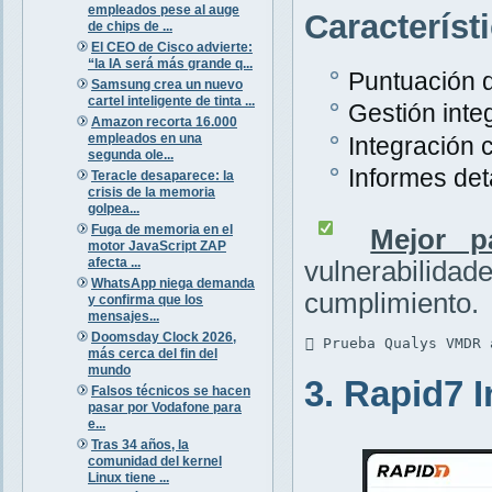
empleados pese al auge
Característ
de chips de ...
El CEO de Cisco advierte:
“la IA será más grande q...
Puntuación d
Samsung crea un nuevo
cartel inteligente de tinta ...
Gestión inte
Amazon recorta 16.000
empleados en una
Integración 
segunda ole...
Informes det
Teracle desaparece: la
crisis de la memoria
golpea...
Fuga de memoria en el
Mejor p
motor JavaScript ZAP
afecta ...
vulnerabili
WhatsApp niega demanda
cumplimiento.
y confirma que los
mensajes...
Doomsday Clock 2026,
 Prueba Qualys VMDR 
más cerca del fin del
mundo
3. Rapid7 
Falsos técnicos se hacen
pasar por Vodafone para
e...
Tras 34 años, la
comunidad del kernel
Linux tiene ...