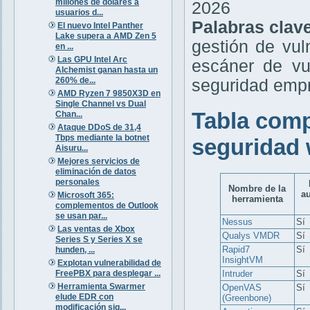
millones de dólares a
2026
usuarios d...
Palabras clav
El nuevo Intel Panther
Lake supera a AMD Zen 5
gestión de vul
en ...
Las GPU Intel Arc
escáner de vu
Alchemist ganan hasta un
260% de...
seguridad empr
AMD Ryzen 7 9850X3D en
Single Channel vs Dual
Tabla comp
Chan...
Ataque DDoS de 31,4
Tbps mediante la botnet
seguridad 
Aisuru...
Mejores servicios de
eliminación de datos
personales
Nombre de la
a
Microsoft 365:
herramienta
complementos de Outlook
se usan par...
Nessus
Sí
Las ventas de Xbox
Qualys VMDR
Sí
Series S y Series X se
Rapid7
Sí
hunden, ...
InsightVM
Explotan vulnerabilidad de
FreePBX para desplegar ...
Intruder
Sí
Herramienta Swarmer
OpenVAS
Sí
elude EDR con
(Greenbone)
modificación sig...