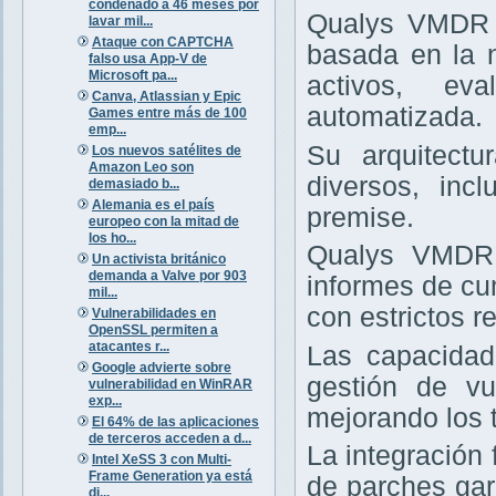
condenado a 46 meses por
Qualys VMDR e
lavar mil...
Ataque con CAPTCHA
basada en la 
falso usa App-V de
Microsoft pa...
activos, ev
Canva, Atlassian y Epic
automatizada.
Games entre más de 100
emp...
Su arquitectu
Los nuevos satélites de
Amazon Leo son
diversos, inc
demasiado b...
Alemania es el país
premise.
europeo con la mitad de
los ho...
Qualys VMDR 
Un activista británico
demanda a Valve por 903
informes de cu
mil...
con estrictos re
Vulnerabilidades en
OpenSSL permiten a
atacantes r...
Las capacidad
Google advierte sobre
gestión de vu
vulnerabilidad en WinRAR
exp...
mejorando los 
El 64% de las aplicaciones
de terceros acceden a d...
La integración
Intel XeSS 3 con Multi-
Frame Generation ya está
de parches gar
di...