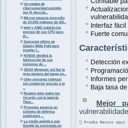
Confiable pa
Un equipo de
Actualiza
ciberseguridad asistido
por IA descub...
vulnerabilid
Micron anuncia inversión
de 24.000 millones de dól...
Interfaz fáci
Intel y AMD subirán los
precios de sus CPU para
Fuerte comu
IA...
Samsung ultima un
Característ
Galaxy Wide Fold para
triunfar f...
NVIDIA dividirá la
fabricación de sus
Detección ex
sistemas de ...
Programació
SEGA Meganet: así fue la
gran pionera del juego on...
Informes per
Uber presenta robotaxi
sin conductor gracias a la
Baja tasa de 
...
Realme bate todos los
récords con la batería
Mejor p
Titan...
Prosegur anuncia un
vulnerabilidad
sistema de defensa
antidrones ...
La visión agéntica que
 Prueba Nessus aquí 
Google ha estrenado en