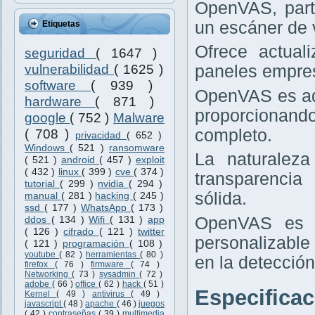
OpenVAS, part
un escáner de v
Etiquetas
Ofrece actual
seguridad
( 1647 )
paneles empres
vulnerabilidad
( 1625 )
software
( 939 )
OpenVAS es ad
hardware
( 871 )
proporcionand
google
( 752 )
Malware
completo.
( 708 )
privacidad
( 652 )
Windows
( 521 )
ransomware
La naturaleza
( 521 )
android
( 457 )
exploit
( 432 )
linux
( 399 )
cve
( 374 )
transparencia
tutorial
( 299 )
nvidia
( 294 )
sólida.
manual
( 281 )
hacking
( 245 )
ssd
( 177 )
WhatsApp
( 173 )
OpenVAS es i
ddos
( 134 )
Wifi
( 131 )
app
( 126 )
cifrado
( 121 )
twitter
personalizable
( 121 )
programación
( 108 )
youtube
( 82 )
herramientas
( 80 )
en la detección
firefox
( 76 )
firmware
( 74 )
Networking
( 73 )
sysadmin
( 72 )
adobe
( 66 )
office
( 62 )
hack
( 51 )
Especifica
Kernel
( 49 )
antivirus
( 49 )
javascript
( 48 )
apache
( 46 )
juegos
( 42 )
contraseñas
( 39 )
multimedia