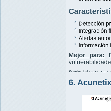
Característ
Detección p
Integración f
Alertas auto
Información 
Mejor para:
E
vulnerabilidad
Prueba Intruder aquí 
6. Acuneti