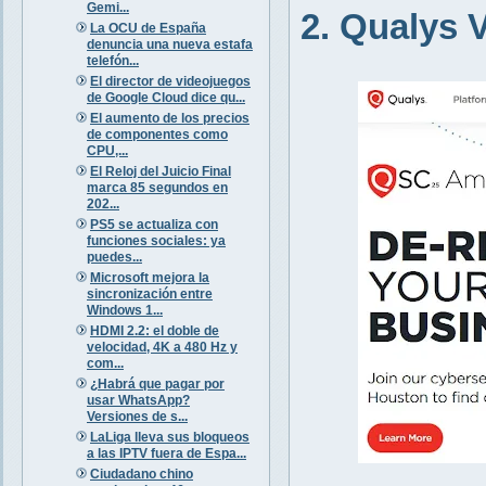
Gemi...
2. Qualys
La OCU de España
denuncia una nueva estafa
telefón...
El director de videojuegos
de Google Cloud dice qu...
El aumento de los precios
de componentes como
CPU,...
El Reloj del Juicio Final
marca 85 segundos en
202...
PS5 se actualiza con
funciones sociales: ya
puedes...
Microsoft mejora la
sincronización entre
Windows 1...
HDMI 2.2: el doble de
velocidad, 4K a 480 Hz y
com...
¿Habrá que pagar por
usar WhatsApp?
Versiones de s...
LaLiga lleva sus bloqueos
a las IPTV fuera de Espa...
Ciudadano chino