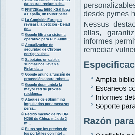
personalizabl
datos tras reclamo de...
FRITZ!Box 5690 XGS llega
desde pymes h
a España, un router perfe...
La Comisión Europea
Nessus destac
revisará la petición «Dejad
de...
ellas, garant
Google filtra su sistema
informes permit
operativo para PC: Alumi...
Actualización de
remediar vulne
seguridad de Chrome
corrige vulne...
Sabotajes en cables
Especifica
submarinos llevan a
Finlandia ...
Google anuncia función de
Amplia bibli
protección contra robos ...
Google desmantela la
Escaneos co
mayor red de proxies
residenc...
Informes det
Ataques de eSkimming
impulsados por amenazas
Soporte para
persi...
Pedido masivo de NVIDIA
Razón para
H200 de China: más de 2
mi...
Estos son los precios de
los portátiles con Intel ...