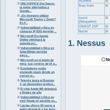
Acunetix
Sí
ONLYOFFICE DocSpace:
Burp Suite
Sí
la mejor alternativa a
Google...
¿Es inseguro utilizar
Invicti
Sí
Microsoft Teams y Zoom?
(Netsparker)
En F...
OWASP ZAP
Sí
Vulnerabilidad crítica en
Nuclei
Sí
cámaras IP IDIS permite ...
Microsoft Exchange
Online eliminará la
1. Nessus
autenticaci...
Vulnerabilidad crítica en
SolarWinds permite
ejecu...
Microsoft en el punto de
mira: sus centros de IA p...
Estafadores están
enviando spam desde un
correo re...
Televés lanza el Booster
3, un dispositivo profesi...
El chip Apple M6 debutará
a finales de año
Vulnerabilidad crítica en
vm2 (Node.js) permite es...
LaLiga ofrece 50 euros a
quien denuncie a los bare...