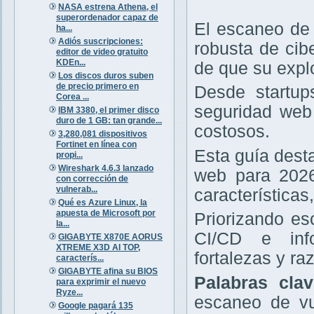
NASA estrena Athena, el
superordenador capaz de
El escaneo de 
ha...
Adiós suscripciones:
robusta de cib
editor de video gratuito
KDEn...
de que su expl
Los discos duros suben
de precio primero en
Desde startup
Corea ...
seguridad web 
IBM 3380, el primer disco
duro de 1 GB: tan grande...
costosos.
3,280,081 dispositivos
Fortinet en línea con
Esta guía dest
propi...
Wireshark 4.6.3 lanzado
web para 2026
con corrección de
vulnerab...
características
Qué es Azure Linux, la
apuesta de Microsoft por
Priorizando e
la...
CI/CD e info
GIGABYTE X870E AORUS
XTREME X3D AI TOP,
fortalezas y r
caracterís...
GIGABYTE afina su BIOS
Palabras cla
para exprimir el nuevo
Ryze...
escaneo de vu
Google pagará 135