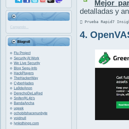
Mejor par
detalladas y an
 Prueba Rapid7 Insig
Cargando...
4. OpenVA
Blogroll
Flu Project
Security At Work
We Live Security
Blog Segu-Info
HackPlayers
TheHackerWay
CyberHades
La9deAnon
DerechoDeLaRed
Snifer@L4b's
BandaAncha
ugeek
ochobitshacenunbyte
voidnull
lynksthings.com