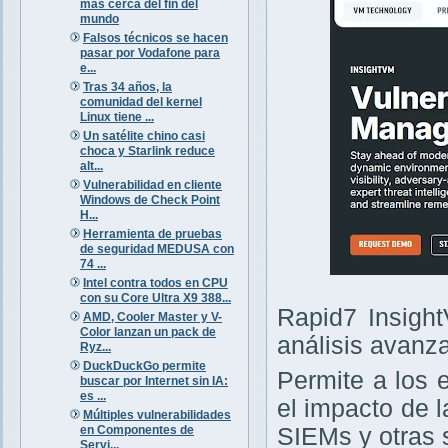
más cerca del fin del
mundo
Falsos técnicos se hacen
pasar por Vodafone para
e...
Tras 34 años, la
comunidad del kernel
Linux tiene ...
Un satélite chino casi
choca y Starlink reduce
alt...
Vulnerabilidad en cliente
Windows de Check Point
H...
Herramienta de pruebas
de seguridad MEDUSA con
74 ...
Intel contra todos en CPU
con su Core Ultra X9 388...
Rapid7 Insight
AMD, Cooler Master y V-
Color lanzan un pack de
análisis avanz
Ryz...
DuckDuckGo permite
Permite a los 
buscar por Internet sin IA:
es ...
el impacto de 
Múltiples vulnerabilidades
en Componentes de
SIEMs y otras 
Servi...