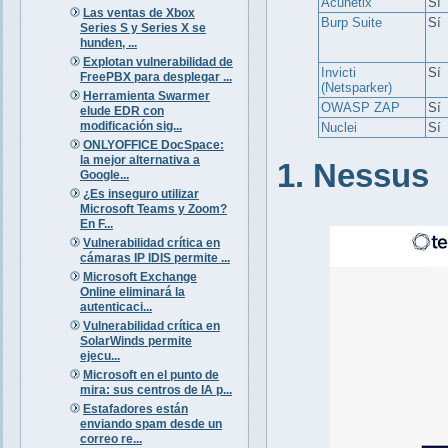
Acunetix
Sí
Las ventas de Xbox
Burp Suite
Sí
Series S y Series X se
hunden, ...
Explotan vulnerabilidad de
Invicti
Sí
FreePBX para desplegar ...
(Netsparker)
Herramienta Swarmer
OWASP ZAP
Sí
elude EDR con
modificación sig...
Nuclei
Sí
ONLYOFFICE DocSpace:
la mejor alternativa a
1. Nessus
Google...
¿Es inseguro utilizar
Microsoft Teams y Zoom?
En F...
Vulnerabilidad crítica en
cámaras IP IDIS permite ...
Microsoft Exchange
Online eliminará la
autenticaci...
Vulnerabilidad crítica en
SolarWinds permite
ejecu...
Microsoft en el punto de
mira: sus centros de IA p...
Estafadores están
enviando spam desde un
correo re...