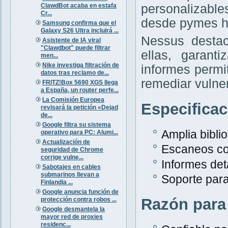
ClawdBot acaba en estafa
personalizabl
Cr...
desde pymes h
Samsung confirma que el
Galaxy S26 Ultra incluirá ...
Nessus destac
Asistente de IA viral
"Clawdbot" puede filtrar
ellas, garant
men...
Nike investiga filtración de
informes permit
datos tras reclamo de...
remediar vulne
FRITZ!Box 5690 XGS llega
a España, un router perfe...
La Comisión Europea
Especifica
revisará la petición «Dejad
de...
Google filtra su sistema
Amplia bibli
operativo para PC: Alumi...
Actualización de
Escaneos co
seguridad de Chrome
corrige vulne...
Informes det
Sabotajes en cables
submarinos llevan a
Soporte para
Finlandia ...
Google anuncia función de
Razón para
protección contra robos ...
Google desmantela la
mayor red de proxies
residenc...