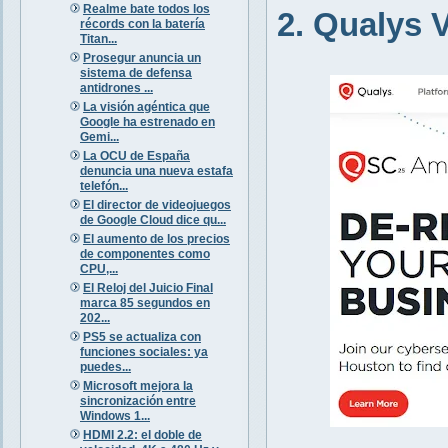
Realme bate todos los
2. Qualys
récords con la batería
Titan...
Prosegur anuncia un
sistema de defensa
antidrones ...
La visión agéntica que
Google ha estrenado en
Gemi...
La OCU de España
denuncia una nueva estafa
telefón...
El director de videojuegos
de Google Cloud dice qu...
El aumento de los precios
de componentes como
CPU,...
El Reloj del Juicio Final
marca 85 segundos en
202...
PS5 se actualiza con
funciones sociales: ya
puedes...
Microsoft mejora la
sincronización entre
Windows 1...
HDMI 2.2: el doble de