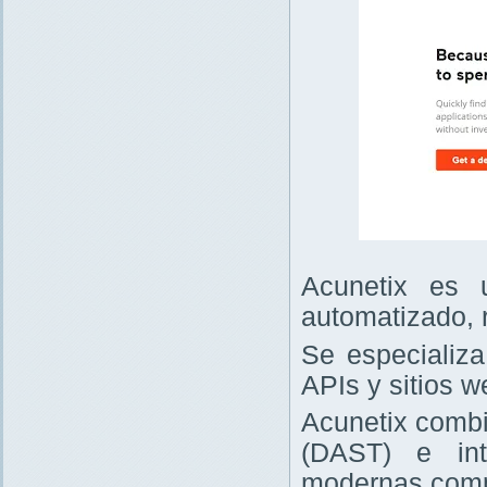
Acunetix es 
automatizado, 
Se especializa
APIs y sitios w
Acunetix combi
(DAST) e int
modernas comp