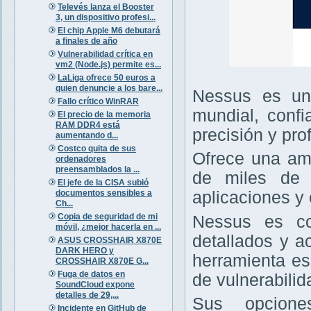
Televés lanza el Booster
3, un dispositivo profesi...
El chip Apple M6 debutará
a finales de año
Vulnerabilidad crítica en
vm2 (Node.js) permite es...
LaLiga ofrece 50 euros a
quien denuncie a los bare...
Nessus es un 
Fallo crítico WinRAR
mundial, confi
El precio de la memoria
RAM DDR4 está
precisión y pro
aumentando d...
Costco quita de sus
Ofrece una amp
ordenadores
preensamblados la ...
de miles de v
El jefe de la CISA subió
documentos sensibles a
aplicaciones y 
Ch...
Copia de seguridad de mi
Nessus es con
móvil, ¿mejor hacerla en ...
detallados y a
ASUS CROSSHAIR X870E
DARK HERO y
herramienta es
CROSSHAIR X870E G...
Fuga de datos en
de vulnerabilid
SoundCloud expone
detalles de 29,...
Sus opcione
Incidente en GitHub de