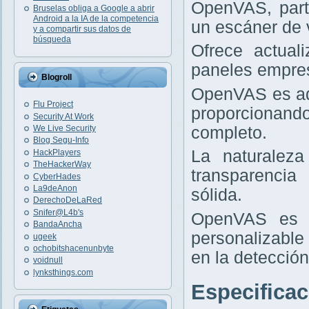
OpenVAS, part
Bruselas obliga a Google a abrir
Android a la IA de la competencia
un escáner de v
y a compartir sus datos de
búsqueda
Ofrece actual
paneles empres
Blogroll
OpenVAS es ad
Flu Project
proporcionand
Security At Work
completo.
We Live Security
Blog Segu-Info
La naturaleza
HackPlayers
TheHackerWay
transparencia
CyberHades
La9deAnon
sólida.
DerechoDeLaRed
Snifer@L4b's
OpenVAS es i
BandaAncha
personalizable
ugeek
ochobitshacenunbyte
en la detección
voidnull
lynksthings.com
Especifica