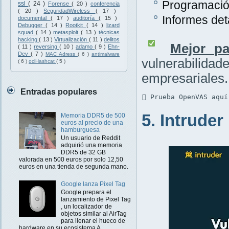
Programación
ssl
( 24 )
Forense
( 20 )
conferencia
( 20 )
SeguridadWireless
( 17 )
Informes det
documental
( 17 )
auditoría
( 15 )
Debugger
( 14 )
Rootkit
( 14 )
lizard
squad
( 14 )
metasploit
( 13 )
técnicas
hacking
( 13 )
Virtualización
( 11 )
delitos
Mejor pa
( 11 )
reversing
( 10 )
adamo
( 9 )
Ehn-
Dev
( 7 )
MAC Adress
( 6 )
antimalware
vulnerabilidad
( 6 )
oclHashcat
( 5 )
empresariales.
Entradas populares
 Prueba OpenVAS aquí
5. Intruder
Memoria DDR5 de 500
euros al precio de una
hamburguesa
Un usuario de Reddit
adquirió una memoria
DDR5 de 32 GB
valorada en 500 euros por solo 12,50
euros en una tienda de segunda mano.
Google lanza Pixel Tag
Google prepara el
lanzamiento de Pixel Tag
, un localizador de
objetos similar al AirTag
para llenar el hueco de
hardware en su ecosistema A...