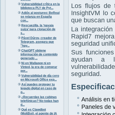
Vulnerabilidad crítica en la
Los flujos de
biblioteca PLY de Pyt...
InsightVM lo 
Adiós al postureo: BeReal
se relanza en España
que buscan una
con...
Rescuezilla, la ‘navaja
La integración
suiza’ para clonación de
s...
Rapid7 mejora
Pável Dúrov, creador de
Telegram, asegura que
seguridad unifi
"hay...
ChatGPT obtiene
Sus funciones
información de contenido
ayudan a la
generado ...
Ni en Wallapop ni en
vulnerabilida
Vinted, la era de comprar
por...
seguridad.
Vulnerabilidad de día cero
en Microsoft Office exp...
Especifica
Así puedes proteger tu
legado digital en caso de
q...
¿Recuerdas las cabinas
Análisis en 
telefónicas? No todas han
d...
Paneles de v
Qué es Clawdbot
Integración
(MoltBot), el agente de IA