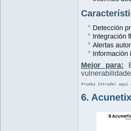
Característ
Detección p
Integración f
Alertas auto
Información 
Mejor para:
E
vulnerabilidad
Prueba Intruder aquí 
6. Acuneti