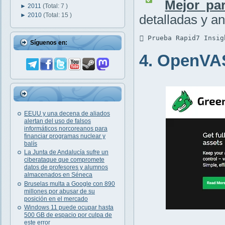
Mejor par
►
2011
(Total: 7 )
►
2010
(Total: 15 )
detalladas y an
 Prueba Rapid7 Insig
Síguenos en:
4. OpenVA
EEUU y una decena de aliados
alertan del uso de falsos
informáticos norcoreanos para
financiar programas nuclear y
balís
La Junta de Andalucía sufre un
ciberataque que compromete
datos de profesores y alumnos
almacenados en Séneca
Bruselas multa a Google con 890
millones por abusar de su
posición en el mercado
Windows 11 puede ocupar hasta
500 GB de espacio por culpa de
este error