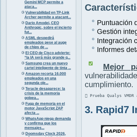
Gemini MCP permite a
Característ
ataca...
Vulnerabilidad en TP-Link
Archer permite a atacant...
Puntuación d
Dario Amodei, CEO
Anthropic, sobre el incierto
Gestión inte
fut...
ASML despedirá
Integración 
empleados pese al auge
de chips de ...
Informes det
El CEO de Cisco advierte:
“la IA será más grande q...
Samsung crea un nuevo
Mejor p
cartel inteligente de tinta ...
vulnerabili
Amazon recorta 16.000
empleados en una
cumplimiento.
segunda ole...
Teracle desaparece: la
crisis de la memoria
 Prueba Qualys VMDR 
golpea...
Fuga de memoria en el
3. Rapid7 
motor JavaScript ZAP
afecta ...
WhatsApp niega demanda
y confirma que los
mensajes...
Doomsday Clock 2026,