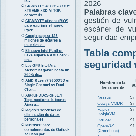
la...
2026
GIGABYTE X870E AORUS
Palabras clav
XTREME X3D AI TOP,
caracterís...
gestión de vul
GIGABYTE afina su BIOS
para exprimir el nuevo
escáner de vu
Ryze...
seguridad empr
Google pagará 135
millones de dólares a
usuarios d...
Tabla comp
El nuevo Intel Panther
Lake supera a AMD Zen 5
en ...
seguridad 
Las GPU Intel Arc
Alchemist ganan hasta un
260% de...
AMD Ryzen 7 9850X3D en
Nombre de la
Single Channel vs Dual
a
herramienta
Chan...
Ataque DDoS de 31,4
Nessus
Sí
Tbps mediante la botnet
Qualys VMDR
Sí
Aisuru...
Rapid7
Sí
Mejores servicios de
InsightVM
eliminación de datos
personales
Intruder
Sí
Microsoft 365:
OpenVAS
Sí
complementos de Outlook
(Greenbone)
se usan par...