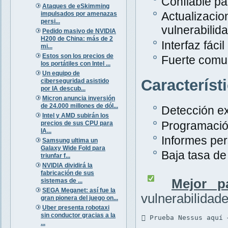
Confiable pa
Ataques de eSkimming
Actualiza
impulsados por amenazas
persi...
vulnerabilid
Pedido masivo de NVIDIA
H200 de China: más de 2
Interfaz fáci
mi...
Estos son los precios de
Fuerte comu
los portátiles con Intel ...
Un equipo de
Característ
ciberseguridad asistido
por IA descub...
Micron anuncia inversión
de 24.000 millones de dól...
Detección ex
Intel y AMD subirán los
Programació
precios de sus CPU para
IA...
Informes per
Samsung ultima un
Galaxy Wide Fold para
Baja tasa de 
triunfar f...
NVIDIA dividirá la
fabricación de sus
Mejor p
sistemas de ...
SEGA Meganet: así fue la
vulnerabilidad
gran pionera del juego on...
Uber presenta robotaxi
sin conductor gracias a la
 Prueba Nessus aquí 
...