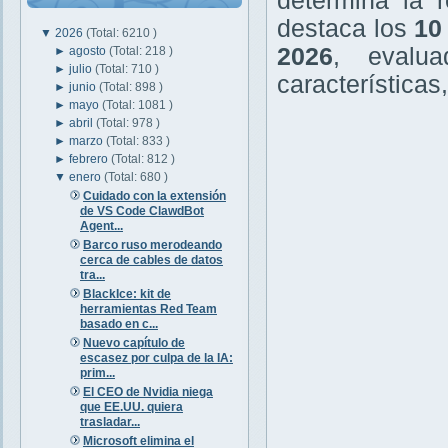
determina la r
destaca los
10
▼
2026
(Total: 6210 )
2026
, evalu
►
agosto
(Total: 218 )
►
julio
(Total: 710 )
características
►
junio
(Total: 898 )
►
mayo
(Total: 1081 )
►
abril
(Total: 978 )
►
marzo
(Total: 833 )
►
febrero
(Total: 812 )
▼
enero
(Total: 680 )
Cuidado con la extensión
de VS Code ClawdBot
Agent...
Barco ruso merodeando
cerca de cables de datos
tra...
BlackIce: kit de
herramientas Red Team
basado en c...
Nuevo capítulo de
escasez por culpa de la IA:
prim...
El CEO de Nvidia niega
que EE.UU. quiera
trasladar...
Microsoft elimina el