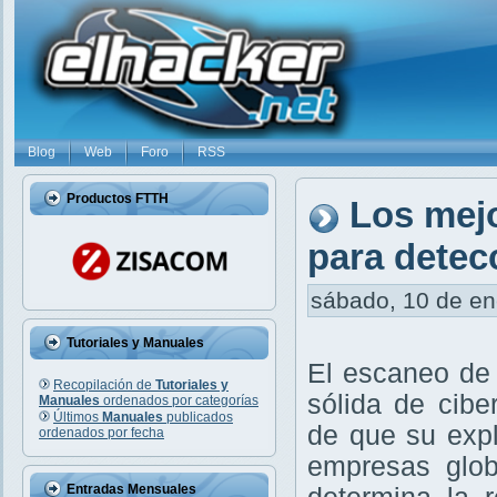
Blog
Web
Foro
RSS
Productos FTTH
Los mej
para detec
sábado, 10 de ene
Tutoriales y Manuales
El escaneo de 
Recopilación de
Tutoriales y
sólida de cibe
Manuales
ordenados por categorías
Últimos
Manuales
publicados
de que su exp
ordenados por fecha
empresas glob
Entradas Mensuales