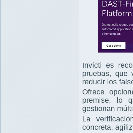
Invicti es re
pruebas, que v
reducir los fals
Ofrece opcio
premise, lo 
gestionan múlt
La verificaci
concreta, agili