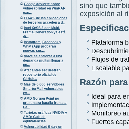
sino que tambi
Google advierte sobre
vulnerabilidad en WinRAR
exposición al r
exp...
El 64% de las aplicaciones
de terceros acceden a d...
Especifica
Intel XeSS 3 con Multi-
Frame Generation ya está
di...
Plataforma 
Instagram, Facebook y
WhatsApp probarán
Descubrimien
nuevas sus...
Valve se enfrenta a una
Flujos de tr
demanda multimillonaria
po...
Escalable p
Atacantes secuestran
repositorio oficial de
GitHub...
Razón para
Más de 6.000 servidores
SmarterMail vulnerables
ex...
Ideal para e
AMD Gorgon Point no
presentará batalla frente a
Implementaci
Pa...
Monitoreo au
Tarjetas gráficas NVIDIA y
AMD: Guía de
Fuertes capa
equivalencias
Vulnerabilidad 0-day en