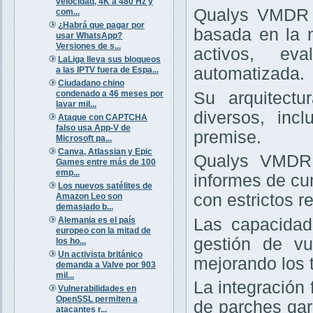
velocidad, 4K a 480 Hz y
Qualys VMDR e
com...
¿Habrá que pagar por
basada en la 
usar WhatsApp?
Versiones de s...
activos, ev
LaLiga lleva sus bloqueos
automatizada.
a las IPTV fuera de Espa...
Ciudadano chino
condenado a 46 meses por
Su arquitectu
lavar mil...
diversos, inc
Ataque con CAPTCHA
falso usa App-V de
premise.
Microsoft pa...
Canva, Atlassian y Epic
Qualys VMDR 
Games entre más de 100
emp...
informes de cu
Los nuevos satélites de
con estrictos re
Amazon Leo son
demasiado b...
Alemania es el país
Las capacidad
europeo con la mitad de
gestión de vu
los ho...
Un activista británico
mejorando los 
demanda a Valve por 903
mil...
La integración
Vulnerabilidades en
OpenSSL permiten a
de parches gar
atacantes r...