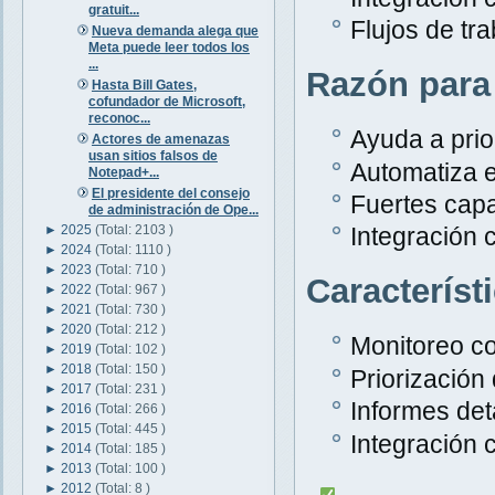
gratuit...
Flujos de tr
Nueva demanda alega que
Meta puede leer todos los
...
Razón para
Hasta Bill Gates,
cofundador de Microsoft,
reconoc...
Ayuda a prior
Actores de amenazas
usan sitios falsos de
Automatiza e
Notepad+...
El presidente del consejo
Fuertes capa
de administración de Ope...
►
2025
(Total: 2103 )
Integración 
►
2024
(Total: 1110 )
►
2023
(Total: 710 )
Característ
►
2022
(Total: 967 )
►
2021
(Total: 730 )
►
2020
(Total: 212 )
Monitoreo c
►
2019
(Total: 102 )
►
2018
(Total: 150 )
Priorización
►
2017
(Total: 231 )
Informes det
►
2016
(Total: 266 )
►
2015
(Total: 445 )
Integración 
►
2014
(Total: 185 )
►
2013
(Total: 100 )
►
2012
(Total: 8 )