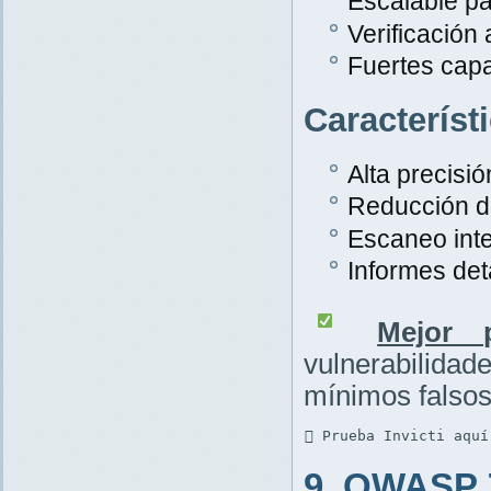
Escalable pa
Verificación
Fuertes cap
Característ
Alta precisió
Reducción de
Escaneo inte
Informes det
Mejor p
vulnerabilid
mínimos falsos
 Prueba Invicti aquí
9. OWASP