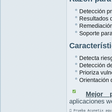
Detección pr
Resultados 
Remediación
Soporte par
Característ
Detecta rie
Detección d
Prioriza vuln
Orientación
Mejor p
aplicaciones 
 Prueba Acunetix aqu