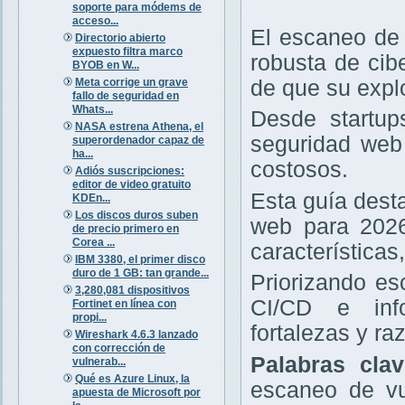
soporte para módems de
acceso...
El escaneo de 
Directorio abierto
expuesto filtra marco
robusta de cib
BYOB en W...
Meta corrige un grave
de que su expl
fallo de seguridad en
Whats...
Desde startup
NASA estrena Athena, el
seguridad web 
superordenador capaz de
ha...
costosos.
Adiós suscripciones:
editor de video gratuito
Esta guía dest
KDEn...
Los discos duros suben
web para 2026
de precio primero en
Corea ...
características
IBM 3380, el primer disco
duro de 1 GB: tan grande...
Priorizando e
3,280,081 dispositivos
CI/CD e info
Fortinet en línea con
propi...
fortalezas y r
Wireshark 4.6.3 lanzado
con corrección de
Palabras cla
vulnerab...
Qué es Azure Linux, la
escaneo de vu
apuesta de Microsoft por