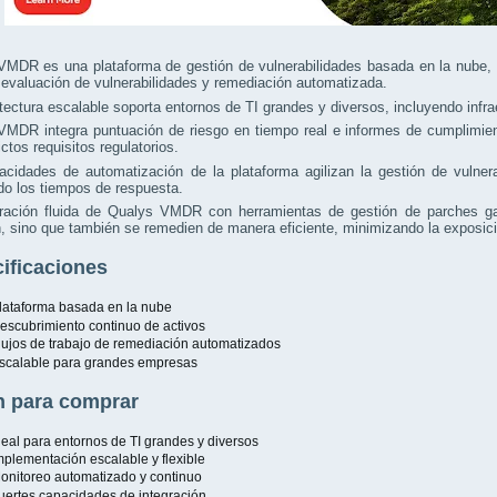
VMDR es una plataforma de gestión de vulnerabilidades basada en la nube, 
 evaluación de vulnerabilidades y remediación automatizada.
tectura escalable soporta entornos de TI grandes y diversos, incluyendo infra
MDR integra puntuación de riesgo en tiempo real e informes de cumplimient
ictos requisitos regulatorios.
acidades de automatización de la plataforma agilizan la gestión de vulner
o los tiempos de respuesta.
gración fluida de Qualys VMDR con herramientas de gestión de parches gar
, sino que también se remedien de manera eficiente, minimizando la exposició
ificaciones
lataforma basada en la nube
escubrimiento continuo de activos
lujos de trabajo de remediación automatizados
scalable para grandes empresas
 para comprar
deal para entornos de TI grandes y diversos
mplementación escalable y flexible
onitoreo automatizado y continuo
uertes capacidades de integración