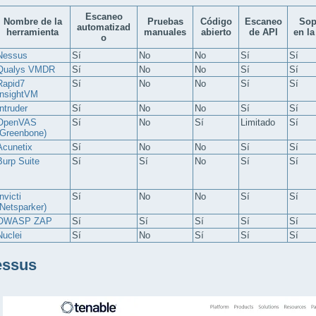
Escaneo
Nombre de la
Pruebas
Código
Escaneo
Sop
automatizad
herramienta
manuales
abierto
de API
en la
o
Nessus
Sí
No
No
Sí
Sí
Qualys VMDR
Sí
No
No
Sí
Sí
Rapid7
Sí
No
No
Sí
Sí
InsightVM
Intruder
Sí
No
No
Sí
Sí
OpenVAS
Sí
No
Sí
Limitado
Sí
(Greenbone)
Acunetix
Sí
No
No
Sí
Sí
Burp Suite
Sí
Sí
No
Sí
Sí
nvicti
Sí
No
No
Sí
Sí
(Netsparker)
OWASP ZAP
Sí
Sí
Sí
Sí
Sí
Nuclei
Sí
No
Sí
Sí
Sí
essus