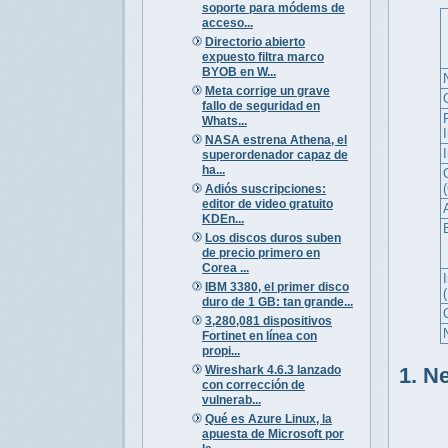
soporte para módems de
acceso...
Directorio abierto
expuesto filtra marco
BYOB en W...
Meta corrige un grave
fallo de seguridad en
Whats...
NASA estrena Athena, el
superordenador capaz de
ha...
Adiós suscripciones:
editor de video gratuito
KDEn...
Los discos duros suben
de precio primero en
Corea ...
I
IBM 3380, el primer disco
duro de 1 GB: tan grande...
3,280,081 dispositivos
Fortinet en línea con
propi...
Wireshark 4.6.3 lanzado
1. N
con corrección de
vulnerab...
Qué es Azure Linux, la
apuesta de Microsoft por