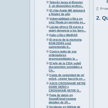
Televés lanza el Booster
3, un dispositivo profesi...
 Pru
El chip Apple M6 debutará
a finales de año
2. Q
Vulnerabilidad crítica en
vm2 (Node.js) permite es...
LaLiga ofrece 50 euros a
quien denuncie a los bare...
Fallo crítico WinRAR
El precio de la memoria
RAM DDR4 está
aumentando d...
Costco quita de sus
ordenadores
preensamblados la ...
El jefe de la CISA subió
documentos sensibles a
Ch...
Copia de seguridad de mi
móvil, ¿mejor hacerla en ...
ASUS CROSSHAIR X870E
DARK HERO y
CROSSHAIR X870E G...
Fuga de datos en
SoundCloud expone
detalles de 29,...
Incidente en GitHub de