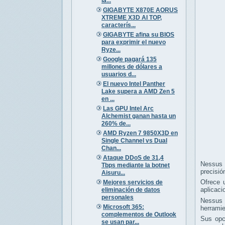
la...
GIGABYTE X870E AORUS
XTREME X3D AI TOP,
caracterís...
GIGABYTE afina su BIOS
para exprimir el nuevo
Ryze...
Google pagará 135
millones de dólares a
usuarios d...
El nuevo Intel Panther
Lake supera a AMD Zen 5
en ...
Las GPU Intel Arc
Alchemist ganan hasta un
260% de...
AMD Ryzen 7 9850X3D en
Single Channel vs Dual
Chan...
Ataque DDoS de 31,4
Nessus e
Tbps mediante la botnet
precisió
Aisuru...
Ofrece u
Mejores servicios de
aplicaci
eliminación de datos
personales
Nessus e
Microsoft 365:
herramie
complementos de Outlook
Sus opc
se usan par...