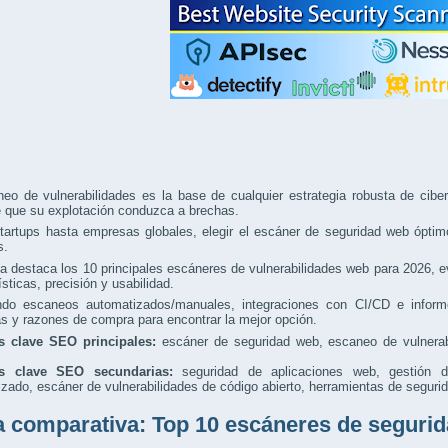
eo de vulnerabilidades es la base de cualquier estrategia robusta de ciber
e que su explotación conduzca a brechas.
artups hasta empresas globales, elegir el escáner de seguridad web óptimo 
s.
a destaca los 10 principales escáneres de vulnerabilidades web para 2026, e
ísticas, precisión y usabilidad.
ando escaneos automatizados/manuales, integraciones con CI/CD e informe
as y razones de compra para encontrar la mejor opción.
s clave SEO principales:
escáner de seguridad web, escaneo de vulnerabi
as clave SEO secundarias:
seguridad de aplicaciones web, gestión de
zado, escáner de vulnerabilidades de código abierto, herramientas de seguri
a comparativa: Top 10 escáneres de segurid