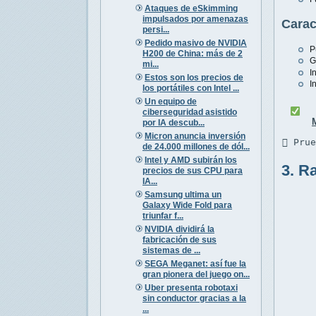
Ataques de eSkimming
impulsados por amenazas
Carac
persi...
Pedido masivo de NVIDIA
P
H200 de China: más de 2
G
mi...
I
Estos son los precios de
I
los portátiles con Intel ...
Un equipo de
ciberseguridad asistido
por IA descub...
Micron anuncia inversión
 Pru
de 24.000 millones de dól...
Intel y AMD subirán los
3. R
precios de sus CPU para
IA...
Samsung ultima un
Galaxy Wide Fold para
triunfar f...
NVIDIA dividirá la
fabricación de sus
sistemas de ...
SEGA Meganet: así fue la
gran pionera del juego on...
Uber presenta robotaxi
sin conductor gracias a la
...