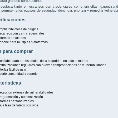
asta grandes corporaciones.
destaca tanto en escaneos con credenciales como sin ellas, garantizando
 permiten a los equipos de seguridad identificar, priorizar y remediar vulnera
ificaciones
mplia biblioteca de plugins
scaneos con y sin credenciales
nformes detallados
oporte para múltiples plataformas
 para comprar
onfiable para profesionales de la seguridad en todo el mundo
ctualizaciones regulares con nuevas comprobaciones de vulnerabilidades
nterfaz fácil de usar
uerte comunidad y soporte
terísticas
etección extensa de vulnerabilidades
rogramación y automatización
nformes personalizables
aja tasa de falsos positivos