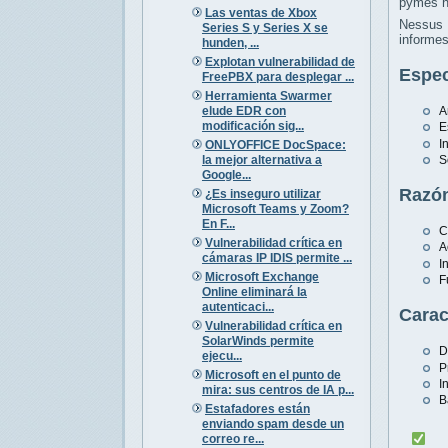
pymes h
Las ventas de Xbox
Nessus 
Series S y Series X se
informes
hunden, ...
Explotan vulnerabilidad de
Espec
FreePBX para desplegar ...
Herramienta Swarmer
elude EDR con
A
modificación sig...
E
I
ONLYOFFICE DocSpace:
la mejor alternativa a
S
Google...
Razón
¿Es inseguro utilizar
Microsoft Teams y Zoom?
En F...
C
Vulnerabilidad crítica en
A
cámaras IP IDIS permite ...
I
Microsoft Exchange
F
Online eliminará la
autenticaci...
Carac
Vulnerabilidad crítica en
SolarWinds permite
D
ejecu...
P
Microsoft en el punto de
I
mira: sus centros de IA p...
B
Estafadores están
enviando spam desde un
correo re...