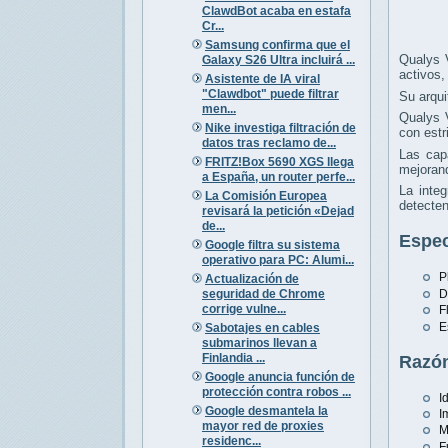
ClawdBot acaba en estafa
Cr...
Samsung confirma que el
Qualys 
Galaxy S26 Ultra incluirá ...
activos,
Asistente de IA viral
"Clawdbot" puede filtrar
Su arqui
men...
Qualys V
Nike investiga filtración de
con estr
datos tras reclamo de...
Las cap
FRITZ!Box 5690 XGS llega
mejorand
a España, un router perfe...
La inte
La Comisión Europea
detecten
revisará la petición «Dejad
de...
Espec
Google filtra su sistema
operativo para PC: Alumi...
P
Actualización de
seguridad de Chrome
D
corrige vulne...
F
E
Sabotajes en cables
submarinos llevan a
Finlandia ...
Razón
Google anuncia función de
protección contra robos ...
I
Google desmantela la
I
mayor red de proxies
M
residenc...
F