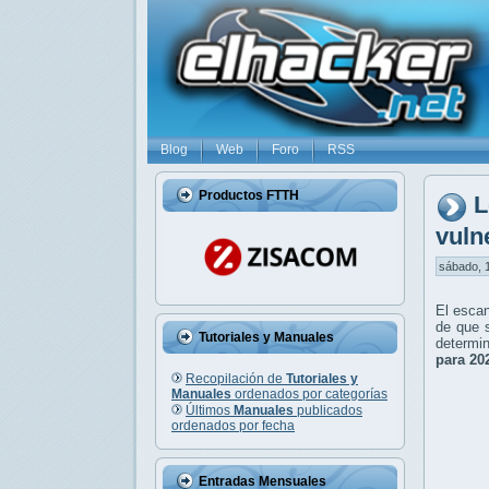
Blog
Web
Foro
RSS
Productos FTTH
L
vuln
sábado, 1
El escan
de que 
Tutoriales y Manuales
determin
para 20
Recopilación de
Tutoriales y
Manuales
ordenados por categorías
Últimos
Manuales
publicados
ordenados por fecha
Entradas Mensuales