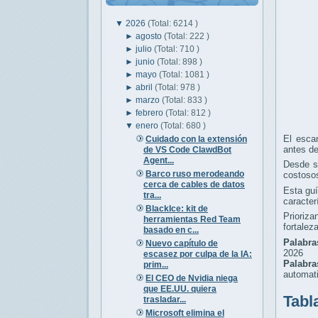
▼
2026
(Total: 6214 )
►
agosto
(Total: 222 )
►
julio
(Total: 710 )
►
junio
(Total: 898 )
►
mayo
(Total: 1081 )
►
abril
(Total: 978 )
►
marzo
(Total: 833 )
►
febrero
(Total: 812 )
▼
enero
(Total: 680 )
El escan
Cuidado con la extensión
antes d
de VS Code ClawdBot
Agent...
Desde st
Barco ruso merodeando
costoso
cerca de cables de datos
Esta guí
tra...
caracter
BlackIce: kit de
Prioriz
herramientas Red Team
fortalez
basado en c...
Palabra
Nuevo capítulo de
2026
escasez por culpa de la IA:
Palabr
prim...
automati
El CEO de Nvidia niega
que EE.UU. quiera
Tabl
trasladar...
Microsoft elimina el