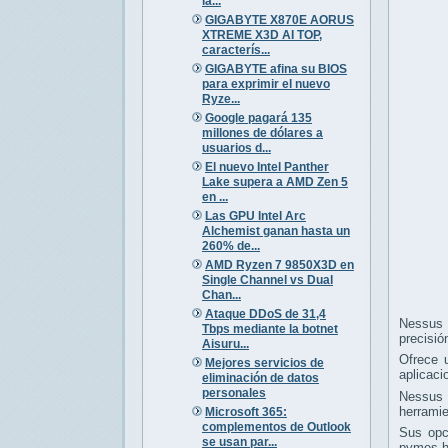
la...
GIGABYTE X870E AORUS
XTREME X3D AI TOP,
caracterís...
GIGABYTE afina su BIOS
para exprimir el nuevo
Ryze...
Google pagará 135
millones de dólares a
usuarios d...
El nuevo Intel Panther
Lake supera a AMD Zen 5
en ...
Las GPU Intel Arc
Alchemist ganan hasta un
260% de...
AMD Ryzen 7 9850X3D en
Single Channel vs Dual
Chan...
Ataque DDoS de 31,4
Nessus e
Tbps mediante la botnet
precisió
Aisuru...
Ofrece u
Mejores servicios de
aplicaci
eliminación de datos
personales
Nessus e
herramie
Microsoft 365:
complementos de Outlook
Sus opc
se usan par...
pymes h