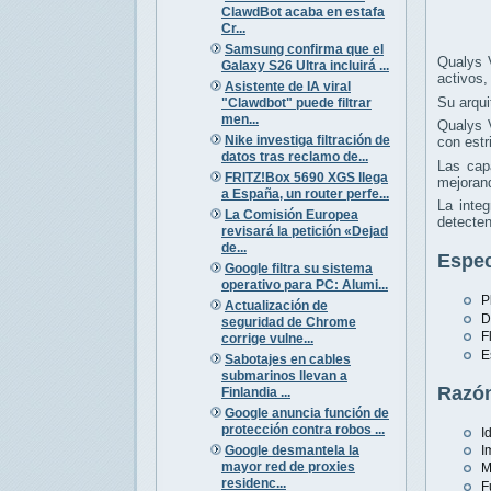
ClawdBot acaba en estafa
Cr...
Samsung confirma que el
Qualys 
Galaxy S26 Ultra incluirá ...
activos,
Asistente de IA viral
Su arqui
"Clawdbot" puede filtrar
men...
Qualys V
Nike investiga filtración de
con estr
datos tras reclamo de...
Las cap
FRITZ!Box 5690 XGS llega
mejorand
a España, un router perfe...
La inte
La Comisión Europea
detecten
revisará la petición «Dejad
de...
Espec
Google filtra su sistema
operativo para PC: Alumi...
P
Actualización de
D
seguridad de Chrome
F
corrige vulne...
E
Sabotajes en cables
submarinos llevan a
Razón
Finlandia ...
Google anuncia función de
protección contra robos ...
I
Google desmantela la
I
mayor red de proxies
M
residenc...
F