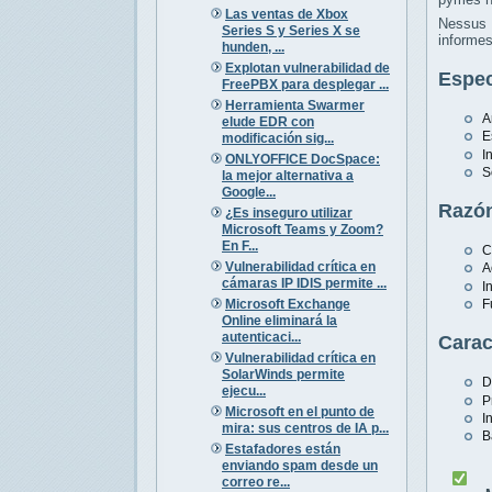
Las ventas de Xbox
Nessus 
Series S y Series X se
informes
hunden, ...
Explotan vulnerabilidad de
Espec
FreePBX para desplegar ...
Herramienta Swarmer
A
elude EDR con
E
modificación sig...
I
ONLYOFFICE DocSpace:
S
la mejor alternativa a
Google...
Razón
¿Es inseguro utilizar
Microsoft Teams y Zoom?
En F...
C
Vulnerabilidad crítica en
A
cámaras IP IDIS permite ...
I
Microsoft Exchange
F
Online eliminará la
autenticaci...
Carac
Vulnerabilidad crítica en
SolarWinds permite
D
ejecu...
P
Microsoft en el punto de
I
mira: sus centros de IA p...
B
Estafadores están
enviando spam desde un
correo re...