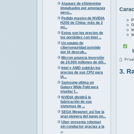
Ataques de eSkimming
impulsados por amenazas
Carac
persi...
Pedido masivo de NVIDIA
P
H200 de China: más de 2
G
mi...
I
Estos son los precios de
I
los portátiles con Intel ...
Un equipo de
ciberseguridad asistido
por IA descub...
Micron anuncia inversión
 Pru
de 24.000 millones de dól...
Intel y AMD subirán los
3. R
precios de sus CPU para
IA...
Samsung ultima un
Galaxy Wide Fold para
triunfar f...
NVIDIA dividirá la
fabricación de sus
sistemas de ...
SEGA Meganet: así fue la
gran pionera del juego on...
Uber presenta robotaxi
sin conductor gracias a la
...