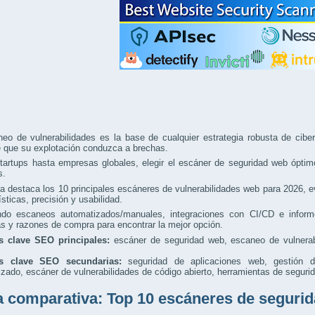
eo de vulnerabilidades es la base de cualquier estrategia robusta de ciber
e que su explotación conduzca a brechas.
artups hasta empresas globales, elegir el escáner de seguridad web óptimo 
s.
a destaca los 10 principales escáneres de vulnerabilidades web para 2026, e
ísticas, precisión y usabilidad.
ando escaneos automatizados/manuales, integraciones con CI/CD e informe
as y razones de compra para encontrar la mejor opción.
s clave SEO principales:
escáner de seguridad web, escaneo de vulnerabi
as clave SEO secundarias:
seguridad de aplicaciones web, gestión de
zado, escáner de vulnerabilidades de código abierto, herramientas de seguri
a comparativa: Top 10 escáneres de segurid