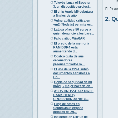
Televés lanza el Booster
3, un dispositivo profesi...
 Pru
El chip Apple M6 debutará
a finales de año
2. Q
Vulnerabilidad crítica en
vm2 (Node.js) permite es...
LaLiga ofrece 50 euros a
quien denuncie a los bare...
Fallo crítico WinRAR
El precio de la memoria
RAM DDR4 está
aumentando d...
Costco quita de sus
ordenadores
preensamblados la ...
El jefe de la CISA subió
documentos sensibles a
Ch...
Copia de seguridad de mi
móvil, ¿mejor hacerla en ...
ASUS CROSSHAIR X870E
DARK HERO y
CROSSHAIR X870E G...
Fuga de datos en
SoundCloud expone
detalles de 29,...
Incidente en GitHub de