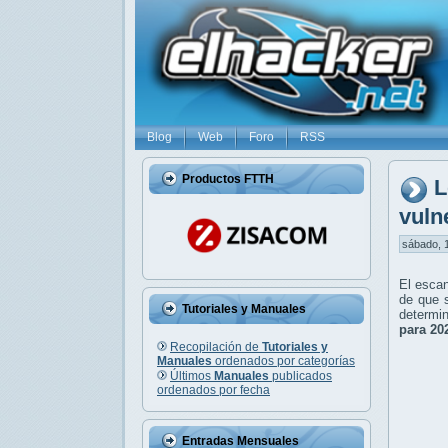
Blog
Web
Foro
RSS
Productos FTTH
L
vuln
sábado, 1
El escan
de que 
Tutoriales y Manuales
determin
para 20
Recopilación de
Tutoriales y
Manuales
ordenados por categorías
Últimos
Manuales
publicados
ordenados por fecha
Entradas Mensuales