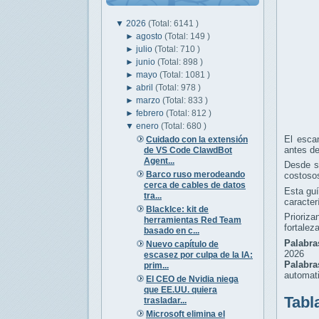
▼
2026
(Total: 6141 )
►
agosto
(Total: 149 )
►
julio
(Total: 710 )
►
junio
(Total: 898 )
►
mayo
(Total: 1081 )
►
abril
(Total: 978 )
►
marzo
(Total: 833 )
►
febrero
(Total: 812 )
▼
enero
(Total: 680 )
El escan
Cuidado con la extensión
antes d
de VS Code ClawdBot
Agent...
Desde st
Barco ruso merodeando
costoso
cerca de cables de datos
Esta guí
tra...
caracter
BlackIce: kit de
Prioriz
herramientas Red Team
fortalez
basado en c...
Palabra
Nuevo capítulo de
2026
escasez por culpa de la IA:
Palabr
prim...
automati
El CEO de Nvidia niega
que EE.UU. quiera
Tabl
trasladar...
Microsoft elimina el