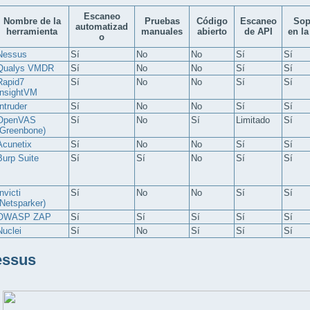
Escaneo
Nombre de la
Pruebas
Código
Escaneo
Sop
automatizad
herramienta
manuales
abierto
de API
en la
o
Nessus
Sí
No
No
Sí
Sí
Qualys VMDR
Sí
No
No
Sí
Sí
Rapid7
Sí
No
No
Sí
Sí
InsightVM
Intruder
Sí
No
No
Sí
Sí
OpenVAS
Sí
No
Sí
Limitado
Sí
(Greenbone)
Acunetix
Sí
No
No
Sí
Sí
Burp Suite
Sí
Sí
No
Sí
Sí
nvicti
Sí
No
No
Sí
Sí
(Netsparker)
OWASP ZAP
Sí
Sí
Sí
Sí
Sí
Nuclei
Sí
No
Sí
Sí
Sí
essus