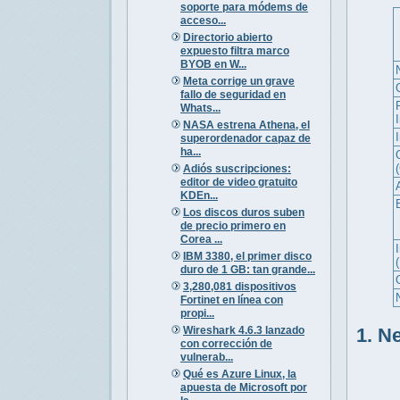
soporte para módems de
acceso...
Directorio abierto
expuesto filtra marco
BYOB en W...
Meta corrige un grave
fallo de seguridad en
Whats...
NASA estrena Athena, el
superordenador capaz de
ha...
Adiós suscripciones:
editor de video gratuito
KDEn...
Los discos duros suben
de precio primero en
Corea ...
I
IBM 3380, el primer disco
duro de 1 GB: tan grande...
3,280,081 dispositivos
Fortinet en línea con
propi...
Wireshark 4.6.3 lanzado
1. N
con corrección de
vulnerab...
Qué es Azure Linux, la
apuesta de Microsoft por