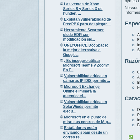
pymes h
Las ventas de Xbox
Nessus 
Series S y Series X se
informes
hunden, ...
Explotan vulnerabilidad de
Espec
FreePBX para desplegar ...
Herramienta Swarmer
elude EDR con
A
modificación sig...
E
I
ONLYOFFICE DocSpace:
la mejor alternativa a
S
Google...
Razón
¿Es inseguro utilizar
Microsoft Teams y Zoom?
En F...
C
Vulnerabilidad crítica en
A
cámaras IP IDIS permite ...
I
Microsoft Exchange
F
Online eliminará la
autenticaci...
Carac
Vulnerabilidad crítica en
SolarWinds permite
D
ejecu...
P
Microsoft en el punto de
I
mira: sus centros de IA p...
B
Estafadores están
enviando spam desde un
correo re...