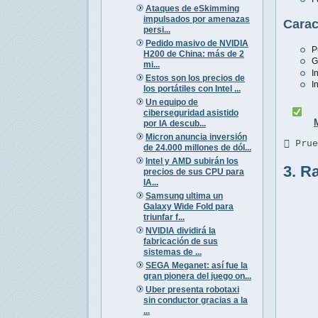
Ataques de eSkimming
impulsados por amenazas
Carac
persi...
Pedido masivo de NVIDIA
P
H200 de China: más de 2
G
mi...
I
Estos son los precios de
I
los portátiles con Intel ...
Un equipo de
ciberseguridad asistido
por IA descub...
Micron anuncia inversión
 Pru
de 24.000 millones de dól...
Intel y AMD subirán los
3. R
precios de sus CPU para
IA...
Samsung ultima un
Galaxy Wide Fold para
triunfar f...
NVIDIA dividirá la
fabricación de sus
sistemas de ...
SEGA Meganet: así fue la
gran pionera del juego on...
Uber presenta robotaxi
sin conductor gracias a la
...