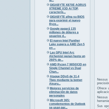
la...
GIGABYTE X870E AORUS
XTREME X3D AI TOP,
caracterís...
GIGABYTE afina su BIOS
para exprimir el nuevo
Ryze...
Google pagará 135
millones de dólares a
usuarios d...
El nuevo Intel Panther
Lake supera a AMD Zen 5
en ...
Las GPU Intel Arc
Alchemist ganan hasta un
260% de...
AMD Ryzen 7 9850X3D en
Single Channel vs Dual
Chan...
Ataque DDoS de 31,4
Nessus e
Tbps mediante la botnet
precisió
Aisuru...
Ofrece u
Mejores servicios de
aplicaci
eliminación de datos
personales
Nessus e
Microsoft 365:
herramie
complementos de Outlook
Sus opc
se usan par...