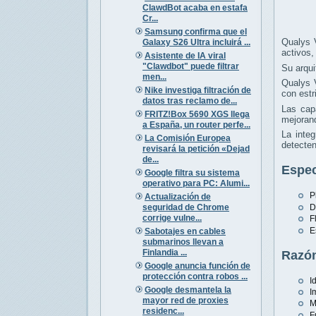
ClawdBot acaba en estafa
Cr...
Samsung confirma que el
Qualys 
Galaxy S26 Ultra incluirá ...
activos,
Asistente de IA viral
"Clawdbot" puede filtrar
Su arqui
men...
Qualys V
Nike investiga filtración de
con estr
datos tras reclamo de...
Las cap
FRITZ!Box 5690 XGS llega
mejorand
a España, un router perfe...
La inte
La Comisión Europea
detecten
revisará la petición «Dejad
de...
Espec
Google filtra su sistema
operativo para PC: Alumi...
P
Actualización de
seguridad de Chrome
D
corrige vulne...
F
E
Sabotajes en cables
submarinos llevan a
Finlandia ...
Razón
Google anuncia función de
protección contra robos ...
I
Google desmantela la
I
mayor red de proxies
M
residenc...
F