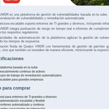
VMDR es una plataforma de gestión de vulnerabilidades basada en la nube, 
 evaluación de vulnerabilidades y remediación automatizada.
tectura escalable soporta entornos de TI grandes y diversos, incluyendo infra
MDR integra puntuación de riesgo en tiempo real e informes de cumplimient
ictos requisitos regulatorios.
acidades de automatización de la plataforma agilizan la gestión de vulner
o los tiempos de respuesta.
gración fluida de Qualys VMDR con herramientas de gestión de parches gar
, sino que también se remedien de manera eficiente, minimizando la exposició
ificaciones
lataforma basada en la nube
escubrimiento continuo de activos
lujos de trabajo de remediación automatizados
scalable para grandes empresas
 para comprar
deal para entornos de TI grandes y diversos
mplementación escalable y flexible
onitoreo automatizado y continuo
uertes capacidades de integración