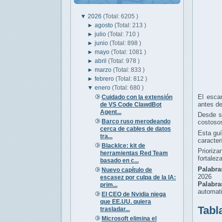
▼
2026
(Total: 6205 )
►
agosto
(Total: 213 )
►
julio
(Total: 710 )
►
junio
(Total: 898 )
►
mayo
(Total: 1081 )
►
abril
(Total: 978 )
►
marzo
(Total: 833 )
►
febrero
(Total: 812 )
▼
enero
(Total: 680 )
El escan
Cuidado con la extensión
antes d
de VS Code ClawdBot
Agent...
Desde st
Barco ruso merodeando
costoso
cerca de cables de datos
Esta guí
tra...
caracter
BlackIce: kit de
Prioriz
herramientas Red Team
fortalez
basado en c...
Palabra
Nuevo capítulo de
2026
escasez por culpa de la IA:
Palabr
prim...
automati
El CEO de Nvidia niega
que EE.UU. quiera
Tabl
trasladar...
Microsoft elimina el