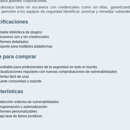
asta grandes corporaciones.
destaca tanto en escaneos con credenciales como sin ellas, garantizando
 permiten a los equipos de seguridad identificar, priorizar y remediar vulnera
ificaciones
mplia biblioteca de plugins
scaneos con y sin credenciales
nformes detallados
oporte para múltiples plataformas
 para comprar
onfiable para profesionales de la seguridad en todo el mundo
ctualizaciones regulares con nuevas comprobaciones de vulnerabilidades
nterfaz fácil de usar
uerte comunidad y soporte
terísticas
etección extensa de vulnerabilidades
rogramación y automatización
nformes personalizables
aja tasa de falsos positivos