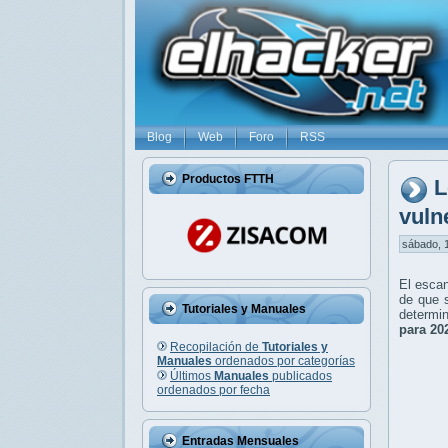
Blog
Web
Foro
RSS
Productos FTTH
L
vuln
sábado, 1
El escan
de que 
Tutoriales y Manuales
determin
para 20
Recopilación de
Tutoriales y
Manuales
ordenados por categorías
Últimos
Manuales
publicados
ordenados por fecha
Entradas Mensuales