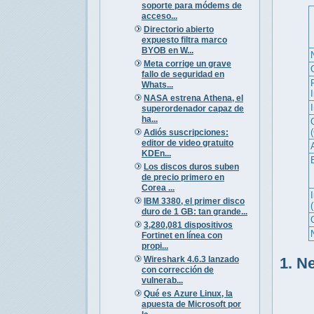
soporte para módems de
acceso...
Directorio abierto
expuesto filtra marco
BYOB en W...
Meta corrige un grave
fallo de seguridad en
Whats...
NASA estrena Athena, el
superordenador capaz de
ha...
Adiós suscripciones:
editor de video gratuito
KDEn...
Los discos duros suben
de precio primero en
Corea ...
I
IBM 3380, el primer disco
duro de 1 GB: tan grande...
3,280,081 dispositivos
Fortinet en línea con
propi...
Wireshark 4.6.3 lanzado
1. N
con corrección de
vulnerab...
Qué es Azure Linux, la
apuesta de Microsoft por