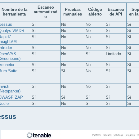
Escaneo
Nombre de la
Pruebas
Código
Escaneo
Sop
automatizad
herramienta
manuales
abierto
de API
en la
o
Nessus
Sí
No
No
Sí
Sí
Qualys VMDR
Sí
No
No
Sí
Sí
Rapid7
Sí
No
No
Sí
Sí
InsightVM
Intruder
Sí
No
No
Sí
Sí
OpenVAS
Sí
No
Sí
Limitado
Sí
(Greenbone)
Acunetix
Sí
No
No
Sí
Sí
Burp Suite
Sí
Sí
No
Sí
Sí
nvicti
Sí
No
No
Sí
Sí
(Netsparker)
OWASP ZAP
Sí
Sí
Sí
Sí
Sí
Nuclei
Sí
No
Sí
Sí
Sí
essus