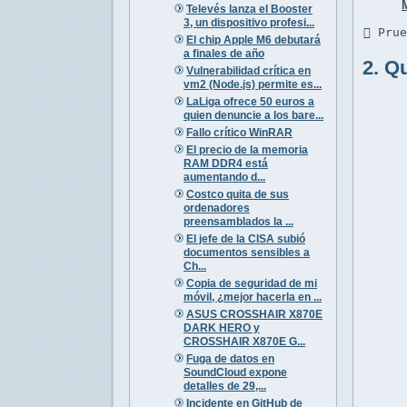
Televés lanza el Booster
3, un dispositivo profesi...
 Pru
El chip Apple M6 debutará
a finales de año
2. Q
Vulnerabilidad crítica en
vm2 (Node.js) permite es...
LaLiga ofrece 50 euros a
quien denuncie a los bare...
Fallo crítico WinRAR
El precio de la memoria
RAM DDR4 está
aumentando d...
Costco quita de sus
ordenadores
preensamblados la ...
El jefe de la CISA subió
documentos sensibles a
Ch...
Copia de seguridad de mi
móvil, ¿mejor hacerla en ...
ASUS CROSSHAIR X870E
DARK HERO y
CROSSHAIR X870E G...
Fuga de datos en
SoundCloud expone
detalles de 29,...
Incidente en GitHub de