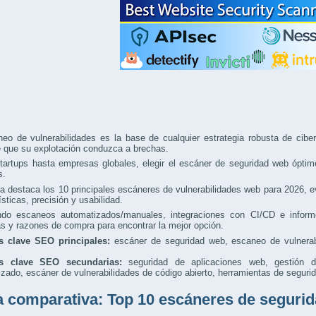
eo de vulnerabilidades es la base de cualquier estrategia robusta de ciber
e que su explotación conduzca a brechas.
artups hasta empresas globales, elegir el escáner de seguridad web óptimo 
s.
a destaca los 10 principales escáneres de vulnerabilidades web para 2026, e
ísticas, precisión y usabilidad.
ando escaneos automatizados/manuales, integraciones con CI/CD e informe
as y razones de compra para encontrar la mejor opción.
s clave SEO principales:
escáner de seguridad web, escaneo de vulnerabi
as clave SEO secundarias:
seguridad de aplicaciones web, gestión de
zado, escáner de vulnerabilidades de código abierto, herramientas de seguri
a comparativa: Top 10 escáneres de segurid