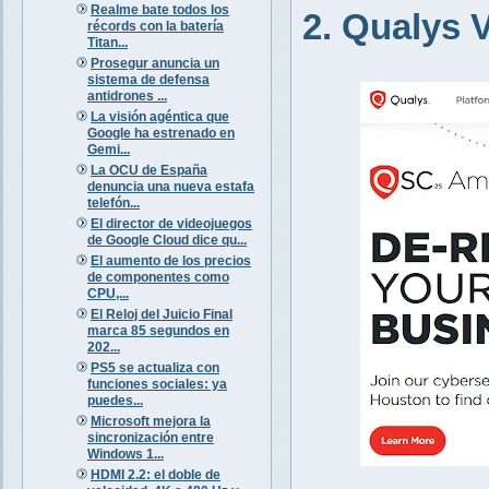
Realme bate todos los
2. Qualys
récords con la batería
Titan...
Prosegur anuncia un
sistema de defensa
antidrones ...
La visión agéntica que
Google ha estrenado en
Gemi...
La OCU de España
denuncia una nueva estafa
telefón...
El director de videojuegos
de Google Cloud dice qu...
El aumento de los precios
de componentes como
CPU,...
El Reloj del Juicio Final
marca 85 segundos en
202...
PS5 se actualiza con
funciones sociales: ya
puedes...
Microsoft mejora la
sincronización entre
Windows 1...
HDMI 2.2: el doble de