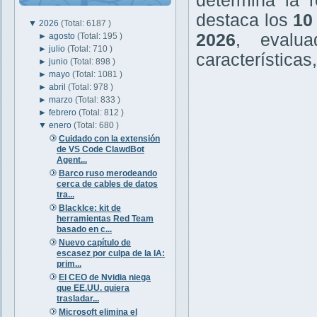
determina la r
destaca los
10
▼
2026
(Total: 6187 )
2026
, evalu
►
agosto
(Total: 195 )
►
julio
(Total: 710 )
características
►
junio
(Total: 898 )
►
mayo
(Total: 1081 )
►
abril
(Total: 978 )
►
marzo
(Total: 833 )
►
febrero
(Total: 812 )
▼
enero
(Total: 680 )
Cuidado con la extensión
de VS Code ClawdBot
Agent...
Barco ruso merodeando
cerca de cables de datos
tra...
BlackIce: kit de
herramientas Red Team
basado en c...
Nuevo capítulo de
escasez por culpa de la IA:
prim...
El CEO de Nvidia niega
que EE.UU. quiera
trasladar...
Microsoft elimina el