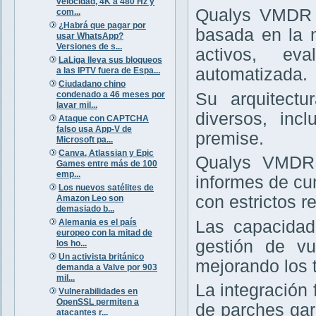
velocidad, 4K a 480 Hz y
Qualys VMDR e
com...
¿Habrá que pagar por
basada en la 
usar WhatsApp?
Versiones de s...
activos, ev
LaLiga lleva sus bloqueos
automatizada.
a las IPTV fuera de Espa...
Ciudadano chino
condenado a 46 meses por
Su arquitectu
lavar mil...
diversos, inc
Ataque con CAPTCHA
falso usa App-V de
premise.
Microsoft pa...
Canva, Atlassian y Epic
Qualys VMDR 
Games entre más de 100
emp...
informes de cu
Los nuevos satélites de
con estrictos re
Amazon Leo son
demasiado b...
Alemania es el país
Las capacidad
europeo con la mitad de
gestión de vu
los ho...
Un activista británico
mejorando los 
demanda a Valve por 903
mil...
La integración
Vulnerabilidades en
OpenSSL permiten a
de parches gar
atacantes r...