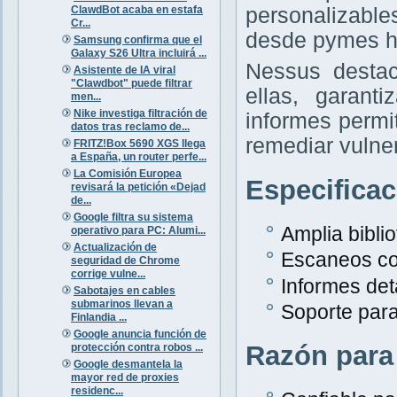
ClawdBot acaba en estafa
personalizabl
Cr...
desde pymes h
Samsung confirma que el
Galaxy S26 Ultra incluirá ...
Nessus destac
Asistente de IA viral
"Clawdbot" puede filtrar
ellas, garant
men...
Nike investiga filtración de
informes permit
datos tras reclamo de...
remediar vulne
FRITZ!Box 5690 XGS llega
a España, un router perfe...
La Comisión Europea
Especifica
revisará la petición «Dejad
de...
Google filtra su sistema
Amplia bibli
operativo para PC: Alumi...
Actualización de
Escaneos co
seguridad de Chrome
corrige vulne...
Informes det
Sabotajes en cables
submarinos llevan a
Soporte para
Finlandia ...
Google anuncia función de
Razón para
protección contra robos ...
Google desmantela la
mayor red de proxies
residenc...