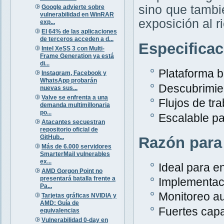
sino que tambi
Google advierte sobre
vulnerabilidad en WinRAR
exposición al r
exp...
El 64% de las aplicaciones
de terceros acceden a d...
Especifica
Intel XeSS 3 con Multi-
Frame Generation ya está
di...
Plataforma 
Instagram, Facebook y
WhatsApp probarán
Descubrimien
nuevas sus...
Valve se enfrenta a una
Flujos de tr
demanda multimillonaria
po...
Escalable p
Atacantes secuestran
repositorio oficial de
GitHub...
Razón para
Más de 6.000 servidores
SmarterMail vulnerables
ex...
Ideal para e
AMD Gorgon Point no
presentará batalla frente a
Implementaci
Pa...
Monitoreo au
Tarjetas gráficas NVIDIA y
AMD: Guía de
Fuertes capa
equivalencias
Vulnerabilidad 0-day en