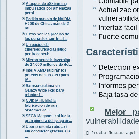
Confiable pa
Ataques de eSkimming
Actualiza
impulsados por amenazas
persi...
vulnerabilid
Pedido masivo de NVIDIA
H200 de China: más de 2
Interfaz fáci
mi...
Estos son los precios de
Fuerte comu
los portátiles con Intel ...
Un equipo de
Característ
ciberseguridad asistido
por IA descub...
Micron anuncia inversión
de 24.000 millones de dól...
Detección ex
Intel y AMD subirán los
Programació
precios de sus CPU para
IA...
Informes per
Samsung ultima un
Galaxy Wide Fold para
Baja tasa de 
triunfar f...
NVIDIA dividirá la
fabricación de sus
Mejor p
sistemas de ...
SEGA Meganet: así fue la
vulnerabilidad
gran pionera del juego on...
Uber presenta robotaxi
sin conductor gracias a la
 Prueba Nessus aquí 
...