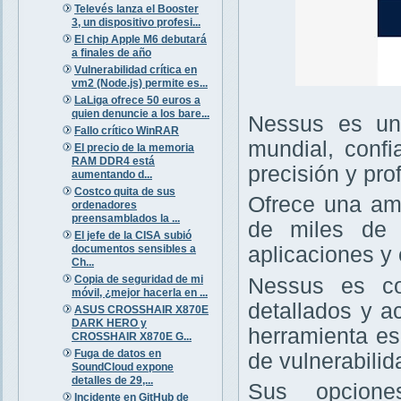
Televés lanza el Booster
3, un dispositivo profesi...
El chip Apple M6 debutará
a finales de año
Vulnerabilidad crítica en
vm2 (Node.js) permite es...
LaLiga ofrece 50 euros a
quien denuncie a los bare...
Nessus es un 
Fallo crítico WinRAR
mundial, confi
El precio de la memoria
RAM DDR4 está
precisión y pro
aumentando d...
Costco quita de sus
Ofrece una amp
ordenadores
preensamblados la ...
de miles de v
El jefe de la CISA subió
documentos sensibles a
aplicaciones y 
Ch...
Copia de seguridad de mi
Nessus es con
móvil, ¿mejor hacerla en ...
detallados y a
ASUS CROSSHAIR X870E
DARK HERO y
herramienta es
CROSSHAIR X870E G...
Fuga de datos en
de vulnerabilid
SoundCloud expone
detalles de 29,...
Sus opcione
Incidente en GitHub de