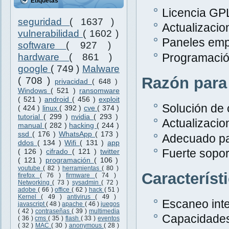
Etiquetas
Licencia GPL
seguridad
( 1637 )
Actualizacio
vulnerabilidad
( 1602 )
Paneles emp
software
( 927 )
Programació
hardware
( 861 )
google
( 749 )
Malware
Razón para
( 708 )
privacidad
( 648 )
Windows
( 521 )
ransomware
( 521 )
android
( 456 )
exploit
Solución de 
( 424 )
linux
( 392 )
cve
( 374 )
tutorial
( 299 )
nvidia
( 293 )
Actualizacio
manual
( 282 )
hacking
( 244 )
ssd
( 176 )
WhatsApp
( 173 )
Adecuado pa
ddos
( 134 )
Wifi
( 131 )
app
Fuerte sopor
( 126 )
cifrado
( 121 )
twitter
( 121 )
programación
( 106 )
youtube
( 82 )
herramientas
( 80 )
Característ
firefox
( 76 )
firmware
( 74 )
Networking
( 73 )
sysadmin
( 72 )
adobe
( 66 )
office
( 62 )
hack
( 51 )
Kernel
( 49 )
antivirus
( 49 )
Escaneo inte
javascript
( 48 )
apache
( 46 )
juegos
( 42 )
contraseñas
( 39 )
multimedia
Capacidades
( 36 )
cms
( 35 )
flash
( 33 )
eventos
( 32 )
MAC
( 30 )
anonymous
( 28 )