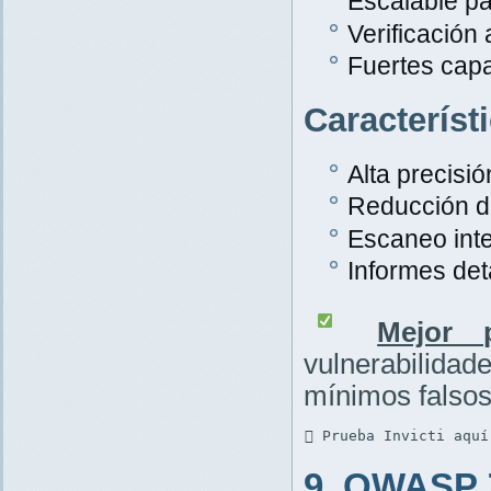
Escalable pa
Verificación
Fuertes cap
Característ
Alta precisió
Reducción de
Escaneo inte
Informes det
Mejor p
vulnerabilid
mínimos falsos
 Prueba Invicti aquí
9. OWASP