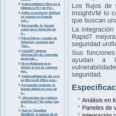
Vulnerabilidad crítica en la
Los flujos de
biblioteca PLY de Pyt...
InsightVM lo 
Adiós al postureo: BeReal
se relanza en España
que buscan una
con...
Rescuezilla, la ‘navaja
La integración
suiza’ para clonación de
s...
Rapid7 mejora
Pável Dúrov, creador de
Telegram, asegura que
seguridad unifi
"hay...
ChatGPT obtiene
Sus funciones
información de contenido
ayudan a la
generado ...
Ni en Wallapop ni en
vulnerabilida
Vinted, la era de comprar
por...
seguridad.
Vulnerabilidad de día cero
en Microsoft Office exp...
Especifica
Así puedes proteger tu
legado digital en caso de
q...
¿Recuerdas las cabinas
Análisis en 
telefónicas? No todas han
d...
Paneles de v
Qué es Clawdbot
Integración
(MoltBot), el agente de IA