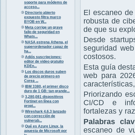
soporte para módems de
acceso...
El escaneo de 
Directorio abierto
expuesto filtra marco
robusta de cib
BYOB en W...
Meta corrige un grave
de que su expl
fallo de seguridad en
Whats...
Desde startup
NASA estrena Athena, el
seguridad web 
superordenador capaz de
ha...
costosos.
Adiós suscripciones:
editor de video gratuito
Esta guía dest
KDEn...
Los discos duros suben
web para 2026
de precio primero en
Corea ...
características
IBM 3380, el primer disco
duro de 1 GB: tan grande...
Priorizando e
3,280,081 dispositivos
CI/CD e info
Fortinet en línea con
propi...
fortalezas y r
Wireshark 4.6.3 lanzado
con corrección de
Palabras cla
vulnerab...
Qué es Azure Linux, la
escaneo de vu
apuesta de Microsoft por