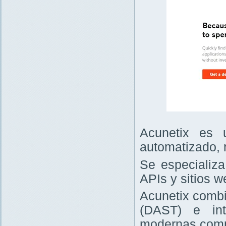
Acunetix es 
automatizado, 
Se especializa
APIs y sitios w
Acunetix combi
(DAST) e int
modernas comp