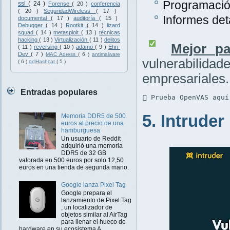
Programación
ssl
( 24 )
Forense
( 20 )
conferencia
( 20 )
SeguridadWireless
( 17 )
Informes det
documental
( 17 )
auditoría
( 15 )
Debugger
( 14 )
Rootkit
( 14 )
lizard
squad
( 14 )
metasploit
( 13 )
técnicas
hacking
( 13 )
Virtualización
( 11 )
delitos
Mejor pa
( 11 )
reversing
( 10 )
adamo
( 9 )
Ehn-
Dev
( 7 )
MAC Adress
( 6 )
antimalware
vulnerabilidad
( 6 )
oclHashcat
( 5 )
empresariales.
Entradas populares
 Prueba OpenVAS aquí
5. Intruder
Memoria DDR5 de 500
euros al precio de una
hamburguesa
Un usuario de Reddit
adquirió una memoria
DDR5 de 32 GB
valorada en 500 euros por solo 12,50
euros en una tienda de segunda mano.
Google lanza Pixel Tag
Google prepara el
lanzamiento de Pixel Tag
, un localizador de
objetos similar al AirTag
para llenar el hueco de
hardware en su ecosistema A...