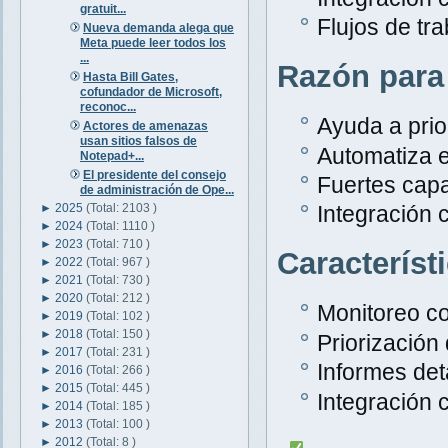
gratuit...
Flujos de tr
Nueva demanda alega que
Meta puede leer todos los
...
Razón para
Hasta Bill Gates,
cofundador de Microsoft,
reconoc...
Ayuda a prior
Actores de amenazas
usan sitios falsos de
Automatiza e
Notepad+...
El presidente del consejo
Fuertes capa
de administración de Ope...
►
2025
(Total: 2103 )
Integración 
►
2024
(Total: 1110 )
►
2023
(Total: 710 )
Característ
►
2022
(Total: 967 )
►
2021
(Total: 730 )
►
2020
(Total: 212 )
Monitoreo c
►
2019
(Total: 102 )
►
2018
(Total: 150 )
Priorización
►
2017
(Total: 231 )
Informes det
►
2016
(Total: 266 )
►
2015
(Total: 445 )
Integración 
►
2014
(Total: 185 )
►
2013
(Total: 100 )
►
2012
(Total: 8 )