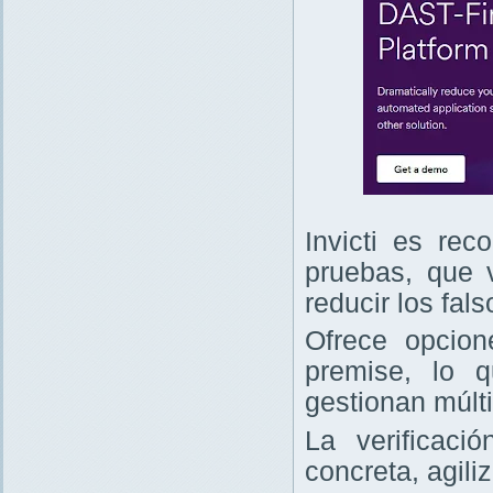
Invicti es re
pruebas, que v
reducir los fals
Ofrece opcio
premise, lo 
gestionan múlt
La verificaci
concreta, agili