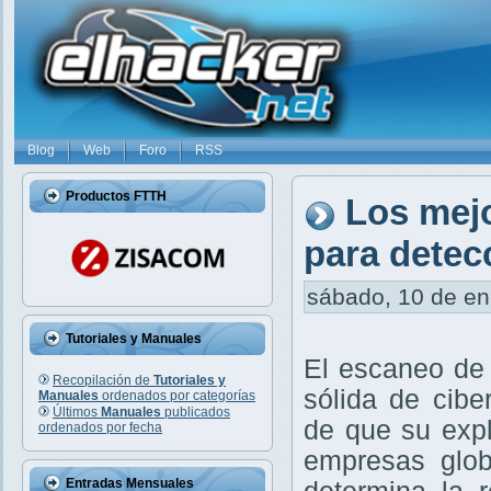
Blog
Web
Foro
RSS
Productos FTTH
Los mej
para detec
sábado, 10 de ene
Tutoriales y Manuales
El escaneo de 
Recopilación de
Tutoriales y
sólida de cibe
Manuales
ordenados por categorías
Últimos
Manuales
publicados
de que su exp
ordenados por fecha
empresas glob
Entradas Mensuales