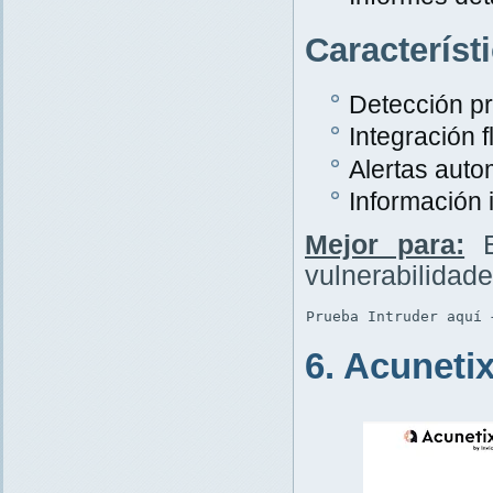
Característ
Detección p
Integración f
Alertas auto
Información 
Mejor para:
E
vulnerabilidad
Prueba Intruder aquí 
6. Acuneti