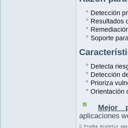
Detección pr
Resultados 
Remediación
Soporte par
Característ
Detecta rie
Detección d
Prioriza vuln
Orientación
Mejor p
aplicaciones 
 Prueba Acunetix aqu