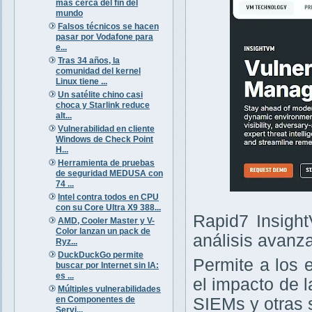
más cerca del fin del
mundo
Falsos técnicos se hacen
pasar por Vodafone para
e...
Tras 34 años, la
comunidad del kernel
Linux tiene ...
Un satélite chino casi
choca y Starlink reduce
alt...
Vulnerabilidad en cliente
Windows de Check Point
H...
Herramienta de pruebas
de seguridad MEDUSA con
74 ...
Intel contra todos en CPU
con su Core Ultra X9 388...
Rapid7 Insight
AMD, Cooler Master y V-
Color lanzan un pack de
análisis avanz
Ryz...
DuckDuckGo permite
Permite a los 
buscar por Internet sin IA:
es ...
el impacto de 
Múltiples vulnerabilidades
en Componentes de
SIEMs y otras 
Servi...