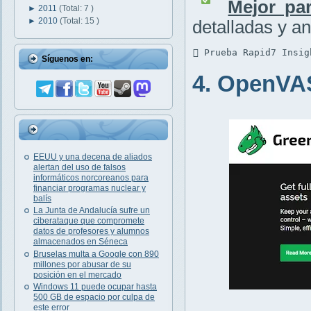
Mejor par
►
2011
(Total: 7 )
►
2010
(Total: 15 )
detalladas y an
 Prueba Rapid7 Insig
Síguenos en:
4. OpenVA
EEUU y una decena de aliados
alertan del uso de falsos
informáticos norcoreanos para
financiar programas nuclear y
balís
La Junta de Andalucía sufre un
ciberataque que compromete
datos de profesores y alumnos
almacenados en Séneca
Bruselas multa a Google con 890
millones por abusar de su
posición en el mercado
Windows 11 puede ocupar hasta
500 GB de espacio por culpa de
este error