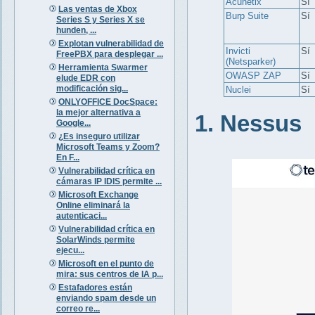
Acunetix
Sí
Las ventas de Xbox
Burp Suite
Sí
Series S y Series X se
hunden, ...
Explotan vulnerabilidad de
Invicti
Sí
FreePBX para desplegar ...
(Netsparker)
Herramienta Swarmer
OWASP ZAP
Sí
elude EDR con
modificación sig...
Nuclei
Sí
ONLYOFFICE DocSpace:
la mejor alternativa a
1. Nessus
Google...
¿Es inseguro utilizar
Microsoft Teams y Zoom?
En F...
Vulnerabilidad crítica en
cámaras IP IDIS permite ...
Microsoft Exchange
Online eliminará la
autenticaci...
Vulnerabilidad crítica en
SolarWinds permite
ejecu...
Microsoft en el punto de
mira: sus centros de IA p...
Estafadores están
enviando spam desde un
correo re...