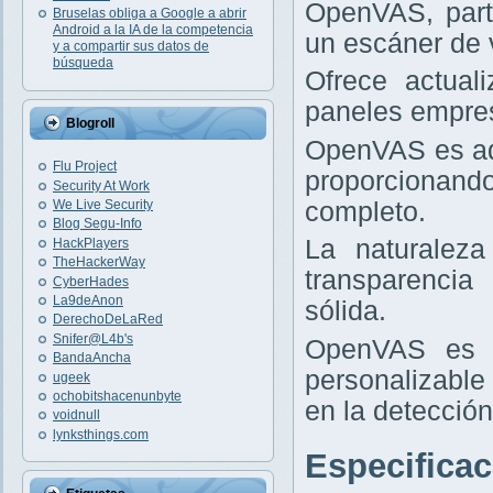
OpenVAS, part
Bruselas obliga a Google a abrir
Android a la IA de la competencia
un escáner de v
y a compartir sus datos de
búsqueda
Ofrece actual
paneles empres
Blogroll
OpenVAS es ad
Flu Project
proporcionand
Security At Work
completo.
We Live Security
Blog Segu-Info
La naturaleza
HackPlayers
TheHackerWay
transparencia
CyberHades
La9deAnon
sólida.
DerechoDeLaRed
Snifer@L4b's
OpenVAS es i
BandaAncha
personalizable
ugeek
ochobitshacenunbyte
en la detección
voidnull
lynksthings.com
Especifica