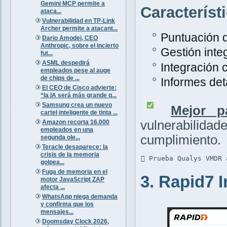
Gemini MCP permite a
Característ
ataca...
Vulnerabilidad en TP-Link
Archer permite a atacant...
Puntuación d
Dario Amodei, CEO
Anthropic, sobre el incierto
Gestión inte
fut...
ASML despedirá
Integración 
empleados pese al auge
de chips de ...
Informes det
El CEO de Cisco advierte:
“la IA será más grande q...
Samsung crea un nuevo
Mejor p
cartel inteligente de tinta ...
vulnerabili
Amazon recorta 16.000
empleados en una
cumplimiento.
segunda ole...
Teracle desaparece: la
crisis de la memoria
 Prueba Qualys VMDR 
golpea...
Fuga de memoria en el
3. Rapid7 
motor JavaScript ZAP
afecta ...
WhatsApp niega demanda
y confirma que los
mensajes...
Doomsday Clock 2026,