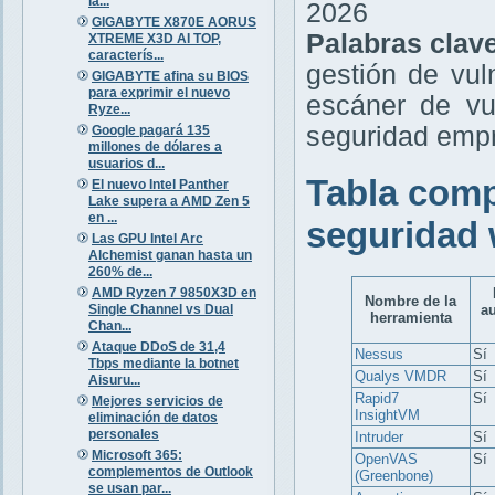
la...
2026
GIGABYTE X870E AORUS
Palabras clav
XTREME X3D AI TOP,
caracterís...
gestión de vul
GIGABYTE afina su BIOS
para exprimir el nuevo
escáner de vu
Ryze...
seguridad empr
Google pagará 135
millones de dólares a
usuarios d...
Tabla comp
El nuevo Intel Panther
Lake supera a AMD Zen 5
en ...
seguridad 
Las GPU Intel Arc
Alchemist ganan hasta un
260% de...
AMD Ryzen 7 9850X3D en
Nombre de la
Single Channel vs Dual
a
herramienta
Chan...
Ataque DDoS de 31,4
Nessus
Sí
Tbps mediante la botnet
Qualys VMDR
Sí
Aisuru...
Rapid7
Sí
Mejores servicios de
InsightVM
eliminación de datos
personales
Intruder
Sí
Microsoft 365:
OpenVAS
Sí
complementos de Outlook
(Greenbone)
se usan par...