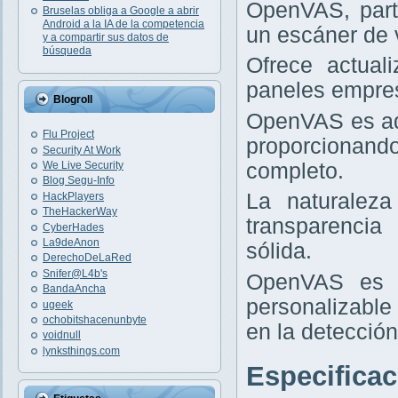
OpenVAS, part
Bruselas obliga a Google a abrir
Android a la IA de la competencia
un escáner de v
y a compartir sus datos de
búsqueda
Ofrece actual
paneles empres
Blogroll
OpenVAS es ad
Flu Project
proporcionand
Security At Work
completo.
We Live Security
Blog Segu-Info
La naturaleza
HackPlayers
TheHackerWay
transparencia
CyberHades
La9deAnon
sólida.
DerechoDeLaRed
Snifer@L4b's
OpenVAS es i
BandaAncha
personalizable
ugeek
ochobitshacenunbyte
en la detección
voidnull
lynksthings.com
Especifica