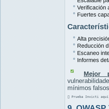
Escalable pa
Verificación
Fuertes cap
Característ
Alta precisió
Reducción de
Escaneo inte
Informes det
Mejor p
vulnerabilid
mínimos falsos
 Prueba Invicti aquí
9. OWASP