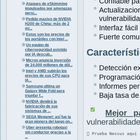
Confiable pa
Ataques de eSkimming
Actualiza
impulsados por amenazas
persi...
vulnerabilid
Pedido masivo de NVIDIA
H200 de China: más de 2
Interfaz fáci
mi...
Estos son los precios de
Fuerte comu
los portátiles con Intel ...
Un equipo de
Característ
ciberseguridad asistido
por IA descub...
Micron anuncia inversión
de 24.000 millones de dól...
Detección ex
Intel y AMD subirán los
Programació
precios de sus CPU para
IA...
Informes per
Samsung ultima un
Galaxy Wide Fold para
Baja tasa de 
triunfar f...
NVIDIA dividirá la
fabricación de sus
Mejor p
sistemas de ...
SEGA Meganet: así fue la
vulnerabilidad
gran pionera del juego on...
Uber presenta robotaxi
sin conductor gracias a la
 Prueba Nessus aquí 
...