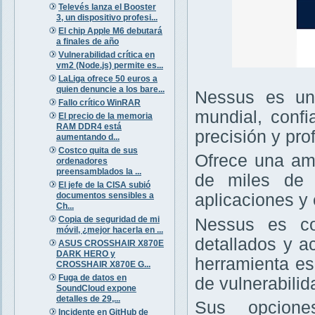
Televés lanza el Booster
3, un dispositivo profesi...
El chip Apple M6 debutará
a finales de año
Vulnerabilidad crítica en
vm2 (Node.js) permite es...
LaLiga ofrece 50 euros a
quien denuncie a los bare...
Nessus es un 
Fallo crítico WinRAR
mundial, confi
El precio de la memoria
RAM DDR4 está
precisión y pro
aumentando d...
Costco quita de sus
Ofrece una amp
ordenadores
preensamblados la ...
de miles de v
El jefe de la CISA subió
documentos sensibles a
aplicaciones y 
Ch...
Copia de seguridad de mi
Nessus es con
móvil, ¿mejor hacerla en ...
detallados y a
ASUS CROSSHAIR X870E
DARK HERO y
herramienta es
CROSSHAIR X870E G...
Fuga de datos en
de vulnerabilid
SoundCloud expone
detalles de 29,...
Sus opcione
Incidente en GitHub de