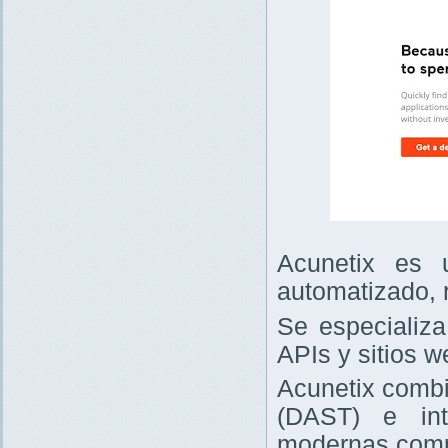
Acunetix es 
automatizado, 
Se especializa
APIs y sitios w
Acunetix combi
(DAST) e int
modernas comp