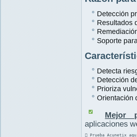
Detección pr
Resultados 
Remediación
Soporte par
Característ
Detecta rie
Detección d
Prioriza vuln
Orientación
Mejor p
aplicaciones 
 Prueba Acunetix aqu