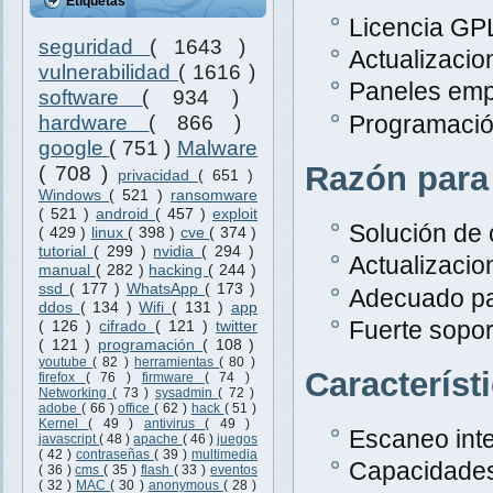
Etiquetas
Licencia GPL
seguridad
( 1643 )
Actualizacio
vulnerabilidad
( 1616 )
Paneles emp
software
( 934 )
Programació
hardware
( 866 )
google
( 751 )
Malware
Razón para
( 708 )
privacidad
( 651 )
Windows
( 521 )
ransomware
( 521 )
android
( 457 )
exploit
Solución de 
( 429 )
linux
( 398 )
cve
( 374 )
tutorial
( 299 )
nvidia
( 294 )
Actualizacio
manual
( 282 )
hacking
( 244 )
ssd
( 177 )
WhatsApp
( 173 )
Adecuado pa
ddos
( 134 )
Wifi
( 131 )
app
Fuerte sopor
( 126 )
cifrado
( 121 )
twitter
( 121 )
programación
( 108 )
youtube
( 82 )
herramientas
( 80 )
Característ
firefox
( 76 )
firmware
( 74 )
Networking
( 73 )
sysadmin
( 72 )
adobe
( 66 )
office
( 62 )
hack
( 51 )
Kernel
( 49 )
antivirus
( 49 )
Escaneo inte
javascript
( 48 )
apache
( 46 )
juegos
( 42 )
contraseñas
( 39 )
multimedia
Capacidades
( 36 )
cms
( 35 )
flash
( 33 )
eventos
( 32 )
MAC
( 30 )
anonymous
( 28 )