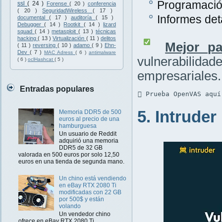
Programación
ssl
( 24 )
Forense
( 20 )
conferencia
( 20 )
SeguridadWireless
( 17 )
Informes det
documental
( 17 )
auditoría
( 15 )
Debugger
( 14 )
Rootkit
( 14 )
lizard
squad
( 14 )
metasploit
( 13 )
técnicas
hacking
( 13 )
Virtualización
( 11 )
delitos
Mejor pa
( 11 )
reversing
( 10 )
adamo
( 9 )
Ehn-
Dev
( 7 )
MAC Adress
( 6 )
antimalware
vulnerabilidad
( 6 )
oclHashcat
( 5 )
empresariales.
Entradas populares
 Prueba OpenVAS aquí
5. Intruder
Memoria DDR5 de 500
euros al precio de una
hamburguesa
Un usuario de Reddit
adquirió una memoria
DDR5 de 32 GB
valorada en 500 euros por solo 12,50
euros en una tienda de segunda mano.
Un chino está vendiendo
en eBay RTX 2080 Ti
modificadas con 22 GB
por 500$ y están
volando
Un vendedor chino
ofrece en eBay RTX 2080 Ti