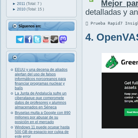
Mejor par
►
2011
(Total: 7 )
►
2010
(Total: 15 )
detalladas y an
 Prueba Rapid7 Insig
Síguenos en:
4. OpenVA
EEUU y una decena de aliados
alertan del uso de falsos
informáticos norcoreanos para
financiar programas nuclear y
balís
La Junta de Andalucía sufre un
ciberataque que compromete
datos de profesores y alumnos
almacenados en Séneca
Bruselas multa a Google con 890
millones por abusar de su
posición en el mercado
Windows 11 puede ocupar hasta
500 GB de espacio por culpa de
este error