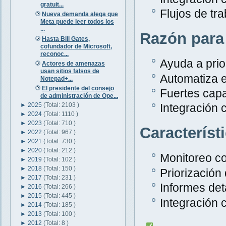
gratuit...
Flujos de tr
Nueva demanda alega que
Meta puede leer todos los
...
Razón para
Hasta Bill Gates,
cofundador de Microsoft,
reconoc...
Ayuda a prior
Actores de amenazas
usan sitios falsos de
Automatiza e
Notepad+...
El presidente del consejo
Fuertes capa
de administración de Ope...
►
2025
(Total: 2103 )
Integración 
►
2024
(Total: 1110 )
►
2023
(Total: 710 )
Característ
►
2022
(Total: 967 )
►
2021
(Total: 730 )
►
2020
(Total: 212 )
Monitoreo c
►
2019
(Total: 102 )
►
2018
(Total: 150 )
Priorización
►
2017
(Total: 231 )
Informes det
►
2016
(Total: 266 )
►
2015
(Total: 445 )
Integración 
►
2014
(Total: 185 )
►
2013
(Total: 100 )
►
2012
(Total: 8 )