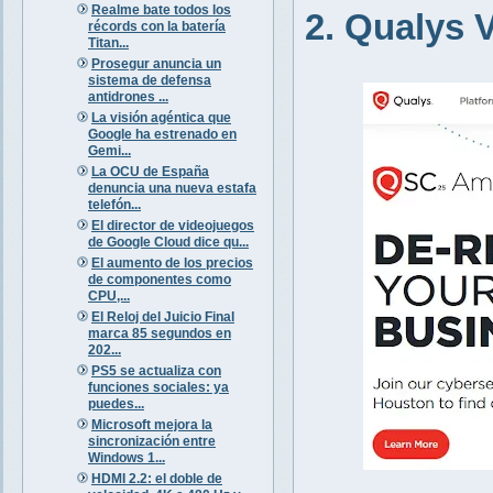
Realme bate todos los
2. Qualys
récords con la batería
Titan...
Prosegur anuncia un
sistema de defensa
antidrones ...
La visión agéntica que
Google ha estrenado en
Gemi...
La OCU de España
denuncia una nueva estafa
telefón...
El director de videojuegos
de Google Cloud dice qu...
El aumento de los precios
de componentes como
CPU,...
El Reloj del Juicio Final
marca 85 segundos en
202...
PS5 se actualiza con
funciones sociales: ya
puedes...
Microsoft mejora la
sincronización entre
Windows 1...
HDMI 2.2: el doble de