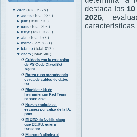
determina la r
destaca los
10
▼
2026
(Total: 6226 )
2026
, evalu
►
agosto
(Total: 234 )
►
julio
(Total: 710 )
características
►
junio
(Total: 898 )
►
mayo
(Total: 1081 )
►
abril
(Total: 978 )
►
marzo
(Total: 833 )
►
febrero
(Total: 812 )
▼
enero
(Total: 680 )
Cuidado con la extensión
de VS Code ClawdBot
Agent...
Barco ruso merodeando
cerca de cables de datos
tra...
BlackIce: kit de
herramientas Red Team
basado en c...
Nuevo capítulo de
escasez por culpa de la IA:
prim...
El CEO de Nvidia niega
que EE.UU. quiera
trasladar...
Microsoft elimina el