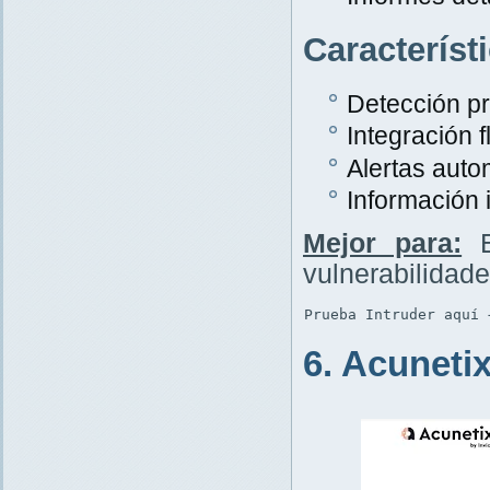
Característ
Detección p
Integración f
Alertas auto
Información 
Mejor para:
E
vulnerabilidad
Prueba Intruder aquí 
6. Acuneti