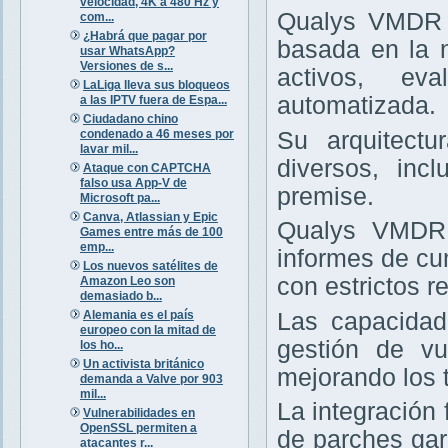
velocidad, 4K a 480 Hz y
Qualys VMDR e
com...
¿Habrá que pagar por
basada en la 
usar WhatsApp?
Versiones de s...
activos, ev
LaLiga lleva sus bloqueos
automatizada.
a las IPTV fuera de Espa...
Ciudadano chino
condenado a 46 meses por
Su arquitectu
lavar mil...
diversos, inc
Ataque con CAPTCHA
falso usa App-V de
premise.
Microsoft pa...
Canva, Atlassian y Epic
Qualys VMDR 
Games entre más de 100
emp...
informes de cu
Los nuevos satélites de
con estrictos re
Amazon Leo son
demasiado b...
Alemania es el país
Las capacidad
europeo con la mitad de
gestión de vu
los ho...
Un activista británico
mejorando los 
demanda a Valve por 903
mil...
La integración
Vulnerabilidades en
OpenSSL permiten a
de parches gar
atacantes r...