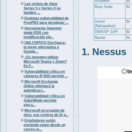
Acunetix
Sí
Las ventas de Xbox
Burp Suite
Sí
Series S y Series X se
hunden, ...
Explotan vulnerabilidad de
Invicti
Sí
FreePBX para desplegar ...
(Netsparker)
Herramienta Swarmer
OWASP ZAP
Sí
elude EDR con
modificación sig...
Nuclei
Sí
ONLYOFFICE DocSpace:
la mejor alternativa a
1. Nessus
Google...
¿Es inseguro utilizar
Microsoft Teams y Zoom?
En F...
Vulnerabilidad crítica en
cámaras IP IDIS permite ...
Microsoft Exchange
Online eliminará la
autenticaci...
Vulnerabilidad crítica en
SolarWinds permite
ejecu...
Microsoft en el punto de
mira: sus centros de IA p...
Estafadores están
enviando spam desde un
correo re...