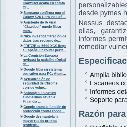
ClawdBot acaba en estafa
personalizabl
Cr...
desde pymes h
Samsung confirma que el
Galaxy S26 Ultra incluirá ...
Nessus destac
Asistente de IA viral
"Clawdbot" puede filtrar
ellas, garant
men...
Nike investiga filtración de
informes permit
datos tras reclamo de...
remediar vulne
FRITZ!Box 5690 XGS llega
a España, un router perfe...
La Comisión Europea
Especifica
revisará la petición «Dejad
de...
Google filtra su sistema
Amplia bibli
operativo para PC: Alumi...
Actualización de
Escaneos co
seguridad de Chrome
corrige vulne...
Informes det
Sabotajes en cables
submarinos llevan a
Soporte para
Finlandia ...
Google anuncia función de
Razón para
protección contra robos ...
Google desmantela la
mayor red de proxies
residenc...