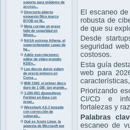
soporte para módems de
acceso...
El escaneo de 
Directorio abierto
expuesto filtra marco
robusta de cib
BYOB en W...
Meta corrige un grave
de que su expl
fallo de seguridad en
Whats...
Desde startup
NASA estrena Athena, el
seguridad web 
superordenador capaz de
ha...
costosos.
Adiós suscripciones:
editor de video gratuito
Esta guía dest
KDEn...
Los discos duros suben
web para 2026
de precio primero en
Corea ...
características
IBM 3380, el primer disco
duro de 1 GB: tan grande...
Priorizando e
3,280,081 dispositivos
CI/CD e info
Fortinet en línea con
propi...
fortalezas y r
Wireshark 4.6.3 lanzado
con corrección de
Palabras cla
vulnerab...
Qué es Azure Linux, la
escaneo de vu
apuesta de Microsoft por