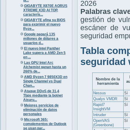
la...
2026
GIGABYTE X870E AORUS
Palabras clav
XTREME X3D AI TOP,
caracterís...
gestión de vul
GIGABYTE afina su BIOS
para exprimir el nuevo
escáner de vu
Ryze...
seguridad empr
Google pagará 135
millones de dólares a
usuarios d...
Tabla comp
El nuevo Intel Panther
Lake supera a AMD Zen 5
en ...
seguridad 
Las GPU Intel Arc
Alchemist ganan hasta un
260% de...
AMD Ryzen 7 9850X3D en
Nombre de la
Single Channel vs Dual
a
herramienta
Chan...
Ataque DDoS de 31,4
Nessus
Sí
Tbps mediante la botnet
Qualys VMDR
Sí
Aisuru...
Rapid7
Sí
Mejores servicios de
InsightVM
eliminación de datos
personales
Intruder
Sí
Microsoft 365:
OpenVAS
Sí
complementos de Outlook
(Greenbone)
se usan par...