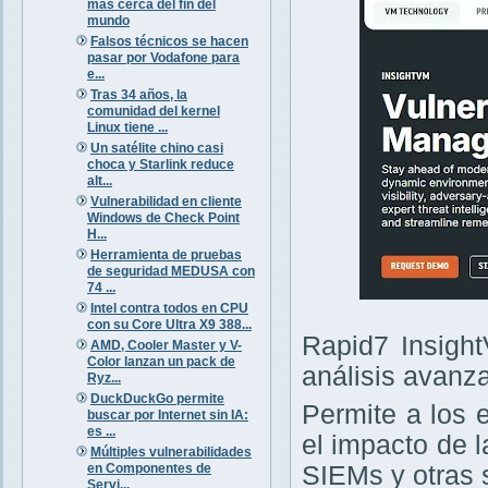
más cerca del fin del
mundo
Falsos técnicos se hacen
pasar por Vodafone para
e...
Tras 34 años, la
comunidad del kernel
Linux tiene ...
Un satélite chino casi
choca y Starlink reduce
alt...
Vulnerabilidad en cliente
Windows de Check Point
H...
Herramienta de pruebas
de seguridad MEDUSA con
74 ...
Intel contra todos en CPU
con su Core Ultra X9 388...
Rapid7 Insight
AMD, Cooler Master y V-
Color lanzan un pack de
análisis avanz
Ryz...
DuckDuckGo permite
Permite a los 
buscar por Internet sin IA:
es ...
el impacto de 
Múltiples vulnerabilidades
en Componentes de
SIEMs y otras 
Servi...