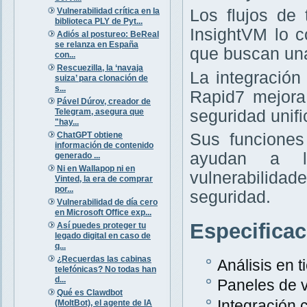
Vulnerabilidad crítica en la
Los flujos de
biblioteca PLY de Pyt...
InsightVM lo 
Adiós al postureo: BeReal
se relanza en España
que buscan una
con...
Rescuezilla, la ‘navaja
La integración
suiza’ para clonación de
s...
Rapid7 mejora
Pável Dúrov, creador de
Telegram, asegura que
seguridad unifi
"hay...
ChatGPT obtiene
Sus funciones
información de contenido
ayudan a la
generado ...
Ni en Wallapop ni en
vulnerabilida
Vinted, la era de comprar
por...
seguridad.
Vulnerabilidad de día cero
en Microsoft Office exp...
Especifica
Así puedes proteger tu
legado digital en caso de
q...
¿Recuerdas las cabinas
Análisis en 
telefónicas? No todas han
d...
Paneles de v
Qué es Clawdbot
Integración
(MoltBot), el agente de IA