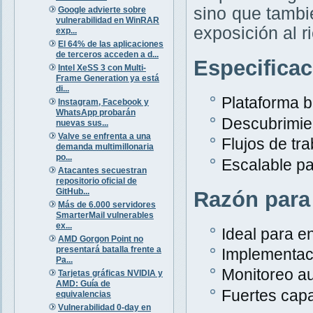
sino que tambi
Google advierte sobre
vulnerabilidad en WinRAR
exposición al r
exp...
El 64% de las aplicaciones
de terceros acceden a d...
Especifica
Intel XeSS 3 con Multi-
Frame Generation ya está
di...
Plataforma 
Instagram, Facebook y
WhatsApp probarán
Descubrimien
nuevas sus...
Valve se enfrenta a una
Flujos de tr
demanda multimillonaria
po...
Escalable p
Atacantes secuestran
repositorio oficial de
GitHub...
Razón para
Más de 6.000 servidores
SmarterMail vulnerables
ex...
Ideal para e
AMD Gorgon Point no
presentará batalla frente a
Implementaci
Pa...
Monitoreo au
Tarjetas gráficas NVIDIA y
AMD: Guía de
Fuertes capa
equivalencias
Vulnerabilidad 0-day en