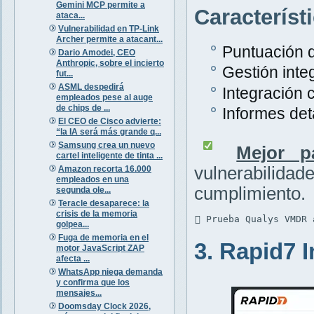
Gemini MCP permite a
Característ
ataca...
Vulnerabilidad en TP-Link
Archer permite a atacant...
Puntuación d
Dario Amodei, CEO
Anthropic, sobre el incierto
Gestión inte
fut...
ASML despedirá
Integración 
empleados pese al auge
de chips de ...
Informes det
El CEO de Cisco advierte:
“la IA será más grande q...
Samsung crea un nuevo
Mejor p
cartel inteligente de tinta ...
vulnerabili
Amazon recorta 16.000
empleados en una
cumplimiento.
segunda ole...
Teracle desaparece: la
crisis de la memoria
 Prueba Qualys VMDR 
golpea...
Fuga de memoria en el
3. Rapid7 
motor JavaScript ZAP
afecta ...
WhatsApp niega demanda
y confirma que los
mensajes...
Doomsday Clock 2026,