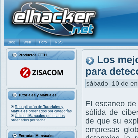
Blog
Web
Foro
RSS
Productos FTTH
Los mej
para detec
sábado, 10 de ene
Tutoriales y Manuales
El escaneo de 
Recopilación de
Tutoriales y
sólida de cibe
Manuales
ordenados por categorías
Últimos
Manuales
publicados
de que su exp
ordenados por fecha
empresas glob
Entradas Mensuales