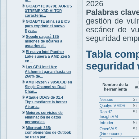
la...
2026
GIGABYTE X870E AORUS
Palabras clav
XTREME X3D AI TOP,
caracterís...
gestión de vul
GIGABYTE afina su BIOS
para exprimir el nuevo
escáner de vu
Ryze...
seguridad empr
Google pagará 135
millones de dólares a
usuarios d...
Tabla comp
El nuevo Intel Panther
Lake supera a AMD Zen 5
en ...
seguridad 
Las GPU Intel Arc
Alchemist ganan hasta un
260% de...
AMD Ryzen 7 9850X3D en
Nombre de la
Single Channel vs Dual
a
herramienta
Chan...
Ataque DDoS de 31,4
Nessus
Sí
Tbps mediante la botnet
Qualys VMDR
Sí
Aisuru...
Rapid7
Sí
Mejores servicios de
InsightVM
eliminación de datos
personales
Intruder
Sí
Microsoft 365:
OpenVAS
Sí
complementos de Outlook
(Greenbone)
se usan par...