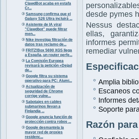
ClawdBot acaba en estafa
personalizabl
Cr...
desde pymes h
Samsung confirma que el
Galaxy S26 Ultra incluirá ...
Nessus destac
Asistente de IA viral
"Clawdbot" puede filtrar
ellas, garant
men...
Nike investiga filtración de
informes permit
datos tras reclamo de...
remediar vulne
FRITZ!Box 5690 XGS llega
a España, un router perfe...
La Comisión Europea
Especifica
revisará la petición «Dejad
de...
Google filtra su sistema
Amplia bibli
operativo para PC: Alumi...
Actualización de
Escaneos co
seguridad de Chrome
corrige vulne...
Informes det
Sabotajes en cables
submarinos llevan a
Soporte para
Finlandia ...
Google anuncia función de
Razón para
protección contra robos ...
Google desmantela la
mayor red de proxies
residenc...