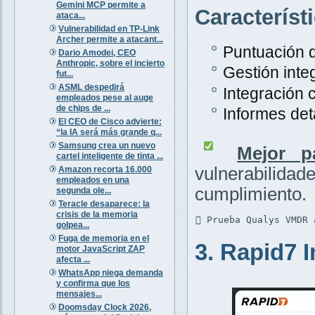
Gemini MCP permite a
Característ
ataca...
Vulnerabilidad en TP-Link
Archer permite a atacant...
Puntuación d
Dario Amodei, CEO
Anthropic, sobre el incierto
Gestión inte
fut...
ASML despedirá
Integración 
empleados pese al auge
de chips de ...
Informes det
El CEO de Cisco advierte:
“la IA será más grande q...
Samsung crea un nuevo
Mejor p
cartel inteligente de tinta ...
vulnerabili
Amazon recorta 16.000
empleados en una
cumplimiento.
segunda ole...
Teracle desaparece: la
crisis de la memoria
 Prueba Qualys VMDR 
golpea...
Fuga de memoria en el
3. Rapid7 
motor JavaScript ZAP
afecta ...
WhatsApp niega demanda
y confirma que los
mensajes...
Doomsday Clock 2026,