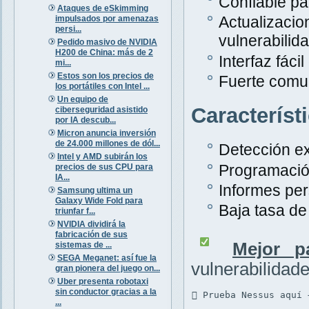
Confiable pa
Ataques de eSkimming
Actualiza
impulsados por amenazas
persi...
vulnerabilid
Pedido masivo de NVIDIA
H200 de China: más de 2
Interfaz fáci
mi...
Estos son los precios de
Fuerte comu
los portátiles con Intel ...
Un equipo de
Característ
ciberseguridad asistido
por IA descub...
Micron anuncia inversión
de 24.000 millones de dól...
Detección ex
Intel y AMD subirán los
Programació
precios de sus CPU para
IA...
Informes per
Samsung ultima un
Galaxy Wide Fold para
Baja tasa de 
triunfar f...
NVIDIA dividirá la
fabricación de sus
Mejor p
sistemas de ...
SEGA Meganet: así fue la
vulnerabilidad
gran pionera del juego on...
Uber presenta robotaxi
sin conductor gracias a la
 Prueba Nessus aquí 
...