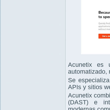
Acunetix es 
automatizado, 
Se especializa
APIs y sitios w
Acunetix combi
(DAST) e int
modernas comp