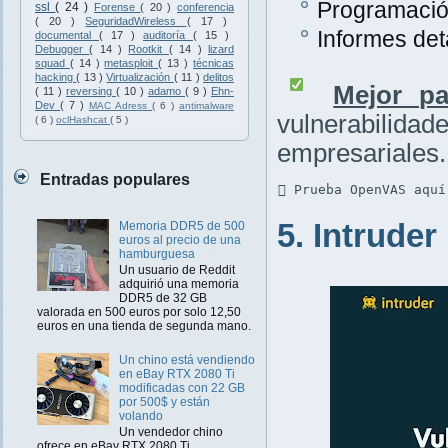
Programación
ssl
( 24 )
Forense
( 20 )
conferencia
( 20 )
SeguridadWireless
( 17 )
Informes det
documental
( 17 )
auditoría
( 15 )
Debugger
( 14 )
Rootkit
( 14 )
lizard
squad
( 14 )
metasploit
( 13 )
técnicas
hacking
( 13 )
Virtualización
( 11 )
delitos
Mejor pa
( 11 )
reversing
( 10 )
adamo
( 9 )
Ehn-
Dev
( 7 )
MAC Adress
( 6 )
antimalware
vulnerabilidad
( 6 )
oclHashcat
( 5 )
empresariales.
Entradas populares
 Prueba OpenVAS aquí
5. Intruder
Memoria DDR5 de 500
euros al precio de una
hamburguesa
Un usuario de Reddit
adquirió una memoria
DDR5 de 32 GB
valorada en 500 euros por solo 12,50
euros en una tienda de segunda mano.
Un chino está vendiendo
en eBay RTX 2080 Ti
modificadas con 22 GB
por 500$ y están
volando
Un vendedor chino
ofrece en eBay RTX 2080 Ti