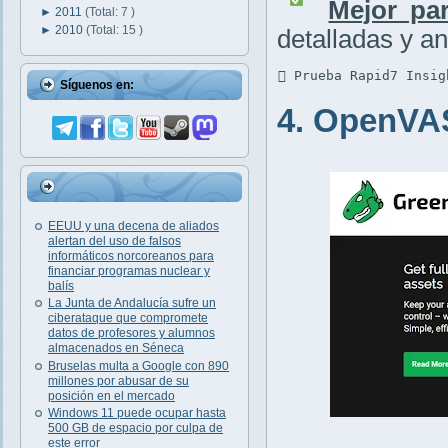
Mejor par
►
2011
(Total: 7 )
►
2010
(Total: 15 )
detalladas y an
 Prueba Rapid7 Insig
Síguenos en:
4. OpenVA
EEUU y una decena de aliados
alertan del uso de falsos
informáticos norcoreanos para
financiar programas nuclear y
balís
La Junta de Andalucía sufre un
ciberataque que compromete
datos de profesores y alumnos
almacenados en Séneca
Bruselas multa a Google con 890
millones por abusar de su
posición en el mercado
Windows 11 puede ocupar hasta
500 GB de espacio por culpa de
este error