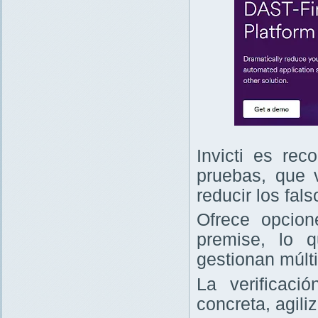
Invicti es re
pruebas, que v
reducir los fals
Ofrece opcio
premise, lo 
gestionan múlt
La verificaci
concreta, agili