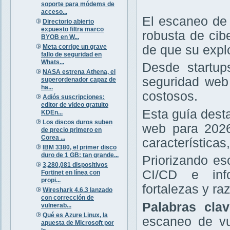
soporte para módems de
acceso...
El escaneo de 
Directorio abierto
expuesto filtra marco
robusta de cib
BYOB en W...
Meta corrige un grave
de que su expl
fallo de seguridad en
Whats...
Desde startup
NASA estrena Athena, el
seguridad web 
superordenador capaz de
ha...
costosos.
Adiós suscripciones:
editor de video gratuito
Esta guía dest
KDEn...
Los discos duros suben
web para 2026
de precio primero en
Corea ...
características
IBM 3380, el primer disco
duro de 1 GB: tan grande...
Priorizando e
3,280,081 dispositivos
CI/CD e info
Fortinet en línea con
propi...
fortalezas y r
Wireshark 4.6.3 lanzado
con corrección de
Palabras cla
vulnerab...
Qué es Azure Linux, la
escaneo de vu
apuesta de Microsoft por