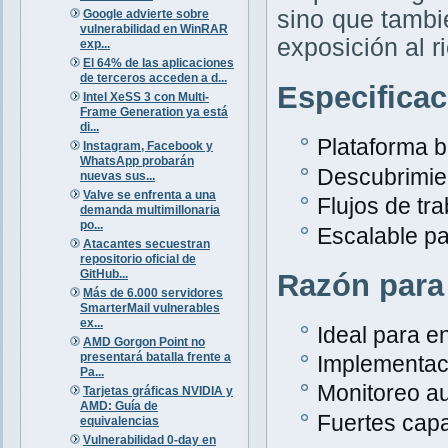
sino que tambi
Google advierte sobre
vulnerabilidad en WinRAR
exposición al r
exp...
El 64% de las aplicaciones
de terceros acceden a d...
Especifica
Intel XeSS 3 con Multi-
Frame Generation ya está
di...
Plataforma 
Instagram, Facebook y
WhatsApp probarán
Descubrimien
nuevas sus...
Valve se enfrenta a una
Flujos de tr
demanda multimillonaria
po...
Escalable p
Atacantes secuestran
repositorio oficial de
GitHub...
Razón para
Más de 6.000 servidores
SmarterMail vulnerables
ex...
Ideal para e
AMD Gorgon Point no
presentará batalla frente a
Implementaci
Pa...
Monitoreo au
Tarjetas gráficas NVIDIA y
AMD: Guía de
Fuertes capa
equivalencias
Vulnerabilidad 0-day en