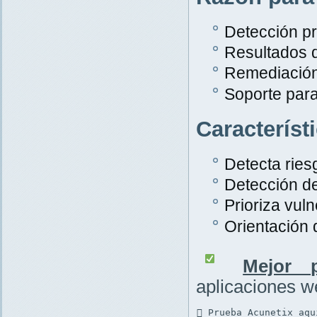
Detección pr
Resultados 
Remediación
Soporte par
Característ
Detecta rie
Detección d
Prioriza vuln
Orientación
Mejor p
aplicaciones 
 Prueba Acunetix aqu