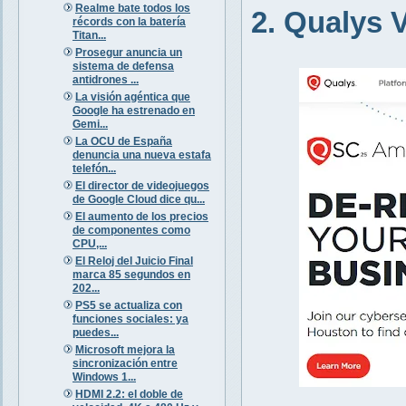
Realme bate todos los
2. Qualys
récords con la batería
Titan...
Prosegur anuncia un
sistema de defensa
antidrones ...
La visión agéntica que
Google ha estrenado en
Gemi...
La OCU de España
denuncia una nueva estafa
telefón...
El director de videojuegos
de Google Cloud dice qu...
El aumento de los precios
de componentes como
CPU,...
El Reloj del Juicio Final
marca 85 segundos en
202...
PS5 se actualiza con
funciones sociales: ya
puedes...
Microsoft mejora la
sincronización entre
Windows 1...
HDMI 2.2: el doble de