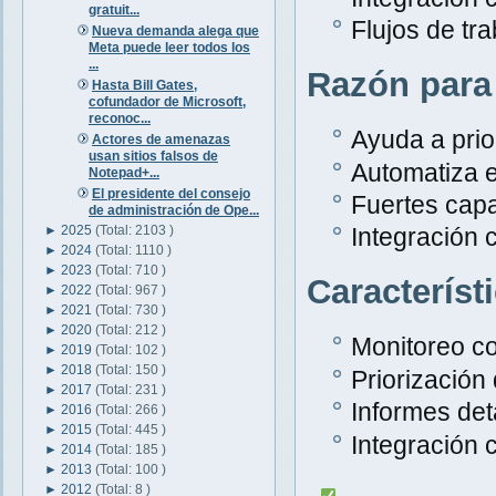
gratuit...
Flujos de tr
Nueva demanda alega que
Meta puede leer todos los
...
Razón para
Hasta Bill Gates,
cofundador de Microsoft,
reconoc...
Ayuda a prior
Actores de amenazas
usan sitios falsos de
Automatiza e
Notepad+...
El presidente del consejo
Fuertes capa
de administración de Ope...
►
2025
(Total: 2103 )
Integración 
►
2024
(Total: 1110 )
►
2023
(Total: 710 )
Característ
►
2022
(Total: 967 )
►
2021
(Total: 730 )
►
2020
(Total: 212 )
Monitoreo c
►
2019
(Total: 102 )
►
2018
(Total: 150 )
Priorización
►
2017
(Total: 231 )
Informes det
►
2016
(Total: 266 )
►
2015
(Total: 445 )
Integración 
►
2014
(Total: 185 )
►
2013
(Total: 100 )
►
2012
(Total: 8 )