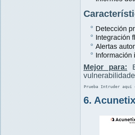
Característ
Detección p
Integración f
Alertas auto
Información 
Mejor para:
E
vulnerabilidad
Prueba Intruder aquí 
6. Acuneti