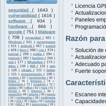
Etiquetas
Licencia GPL
seguridad
( 1643 )
Actualizacio
vulnerabilidad
( 1616 )
Paneles emp
software
( 934 )
Programació
hardware
( 866 )
google
( 751 )
Malware
Razón para
( 708 )
privacidad
( 651 )
Windows
( 521 )
ransomware
( 521 )
android
( 457 )
exploit
Solución de 
( 429 )
linux
( 398 )
cve
( 374 )
tutorial
( 299 )
nvidia
( 294 )
Actualizacio
manual
( 282 )
hacking
( 244 )
ssd
( 177 )
WhatsApp
( 173 )
Adecuado pa
ddos
( 134 )
Wifi
( 131 )
app
Fuerte sopor
( 126 )
cifrado
( 121 )
twitter
( 121 )
programación
( 108 )
youtube
( 82 )
herramientas
( 80 )
Característ
firefox
( 76 )
firmware
( 74 )
Networking
( 73 )
sysadmin
( 72 )
adobe
( 66 )
office
( 62 )
hack
( 51 )
Kernel
( 49 )
antivirus
( 49 )
Escaneo inte
javascript
( 48 )
apache
( 46 )
juegos
( 42 )
contraseñas
( 39 )
multimedia
Capacidades
( 36 )
cms
( 35 )
flash
( 33 )
eventos
( 32 )
MAC
( 30 )
anonymous
( 28 )