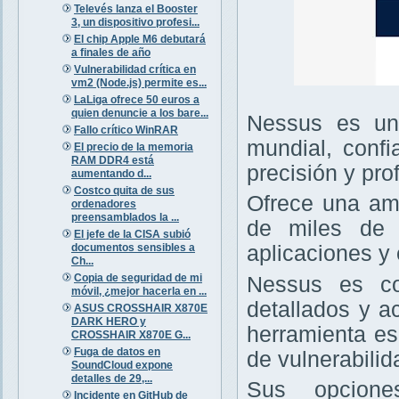
Televés lanza el Booster
3, un dispositivo profesi...
El chip Apple M6 debutará
a finales de año
Vulnerabilidad crítica en
vm2 (Node.js) permite es...
LaLiga ofrece 50 euros a
quien denuncie a los bare...
Nessus es un 
Fallo crítico WinRAR
mundial, confi
El precio de la memoria
RAM DDR4 está
precisión y pro
aumentando d...
Costco quita de sus
Ofrece una amp
ordenadores
preensamblados la ...
de miles de v
El jefe de la CISA subió
documentos sensibles a
aplicaciones y 
Ch...
Copia de seguridad de mi
Nessus es con
móvil, ¿mejor hacerla en ...
detallados y a
ASUS CROSSHAIR X870E
DARK HERO y
herramienta es
CROSSHAIR X870E G...
Fuga de datos en
de vulnerabilid
SoundCloud expone
detalles de 29,...
Sus opcione
Incidente en GitHub de