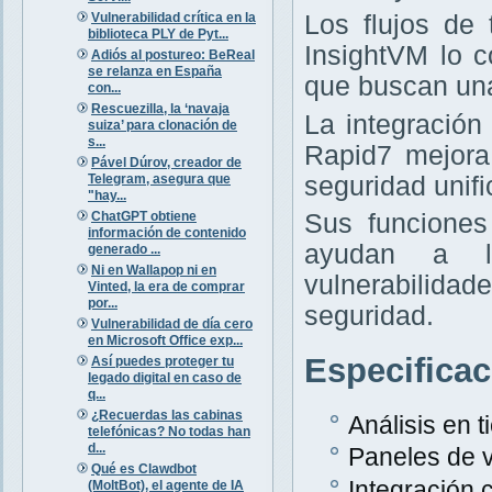
Vulnerabilidad crítica en la
Los flujos de
biblioteca PLY de Pyt...
InsightVM lo 
Adiós al postureo: BeReal
se relanza en España
que buscan una
con...
Rescuezilla, la ‘navaja
La integración
suiza’ para clonación de
s...
Rapid7 mejora
Pável Dúrov, creador de
Telegram, asegura que
seguridad unifi
"hay...
ChatGPT obtiene
Sus funciones
información de contenido
ayudan a la
generado ...
Ni en Wallapop ni en
vulnerabilida
Vinted, la era de comprar
por...
seguridad.
Vulnerabilidad de día cero
en Microsoft Office exp...
Especifica
Así puedes proteger tu
legado digital en caso de
q...
¿Recuerdas las cabinas
Análisis en 
telefónicas? No todas han
d...
Paneles de v
Qué es Clawdbot
Integración
(MoltBot), el agente de IA