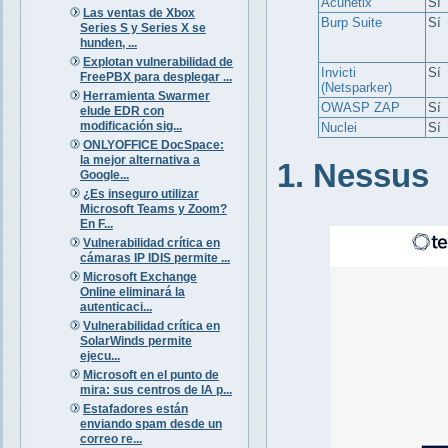
Acunetix
Sí
Las ventas de Xbox
Burp Suite
Sí
Series S y Series X se
hunden, ...
Explotan vulnerabilidad de
Invicti
Sí
FreePBX para desplegar ...
(Netsparker)
Herramienta Swarmer
OWASP ZAP
Sí
elude EDR con
modificación sig...
Nuclei
Sí
ONLYOFFICE DocSpace:
la mejor alternativa a
1. Nessus
Google...
¿Es inseguro utilizar
Microsoft Teams y Zoom?
En F...
Vulnerabilidad crítica en
cámaras IP IDIS permite ...
Microsoft Exchange
Online eliminará la
autenticaci...
Vulnerabilidad crítica en
SolarWinds permite
ejecu...
Microsoft en el punto de
mira: sus centros de IA p...
Estafadores están
enviando spam desde un
correo re...