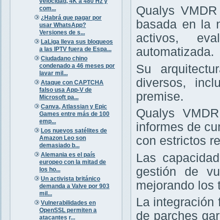
velocidad, 4K a 480 Hz y
Qualys VMDR e
com...
¿Habrá que pagar por
basada en la 
usar WhatsApp?
Versiones de s...
activos, ev
LaLiga lleva sus bloqueos
automatizada.
a las IPTV fuera de Espa...
Ciudadano chino
condenado a 46 meses por
Su arquitectu
lavar mil...
diversos, inc
Ataque con CAPTCHA
falso usa App-V de
premise.
Microsoft pa...
Canva, Atlassian y Epic
Qualys VMDR 
Games entre más de 100
emp...
informes de cu
Los nuevos satélites de
con estrictos re
Amazon Leo son
demasiado b...
Alemania es el país
Las capacidad
europeo con la mitad de
gestión de vu
los ho...
Un activista británico
mejorando los 
demanda a Valve por 903
mil...
La integración
Vulnerabilidades en
OpenSSL permiten a
de parches gar
atacantes r...