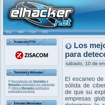
Blog
Web
Foro
RSS
Productos FTTH
Los mej
para detec
sábado, 10 de ene
Tutoriales y Manuales
El escaneo de 
Recopilación de
Tutoriales y
sólida de cibe
Manuales
ordenados por categorías
Últimos
Manuales
publicados
de que su exp
ordenados por fecha
empresas glob
Entradas Mensuales