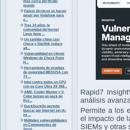
más cerca del fin del
mundo
Falsos técnicos se hacen
pasar por Vodafone para
e...
Tras 34 años, la
comunidad del kernel
Linux tiene ...
Un satélite chino casi
choca y Starlink reduce
alt...
Vulnerabilidad en cliente
Windows de Check Point
H...
Herramienta de pruebas
de seguridad MEDUSA con
74 ...
Intel contra todos en CPU
con su Core Ultra X9 388...
Rapid7 Insight
AMD, Cooler Master y V-
Color lanzan un pack de
análisis avanz
Ryz...
DuckDuckGo permite
Permite a los 
buscar por Internet sin IA:
es ...
el impacto de 
Múltiples vulnerabilidades
en Componentes de
SIEMs y otras 
Servi...