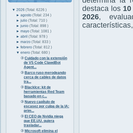
determina la r
destaca los
10
▼
2026
(Total: 6226 )
2026
, evalu
►
agosto
(Total: 234 )
►
julio
(Total: 710 )
características
►
junio
(Total: 898 )
►
mayo
(Total: 1081 )
►
abril
(Total: 978 )
►
marzo
(Total: 833 )
►
febrero
(Total: 812 )
▼
enero
(Total: 680 )
Cuidado con la extensión
de VS Code ClawdBot
Agent...
Barco ruso merodeando
cerca de cables de datos
tra...
BlackIce: kit de
herramientas Red Team
basado en c...
Nuevo capítulo de
escasez por culpa de la IA:
prim...
El CEO de Nvidia niega
que EE.UU. quiera
trasladar...
Microsoft elimina el