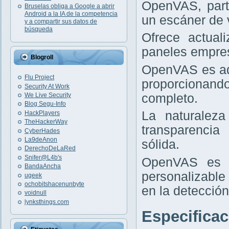
OpenVAS, part
Bruselas obliga a Google a abrir
Android a la IA de la competencia
un escáner de v
y a compartir sus datos de
búsqueda
Ofrece actual
paneles empres
Blogroll
OpenVAS es ad
Flu Project
proporcionand
Security At Work
completo.
We Live Security
Blog Segu-Info
La naturaleza
HackPlayers
TheHackerWay
transparencia
CyberHades
La9deAnon
sólida.
DerechoDeLaRed
Snifer@L4b's
OpenVAS es i
BandaAncha
personalizable
ugeek
ochobitshacenunbyte
en la detección
voidnull
lynksthings.com
Especifica