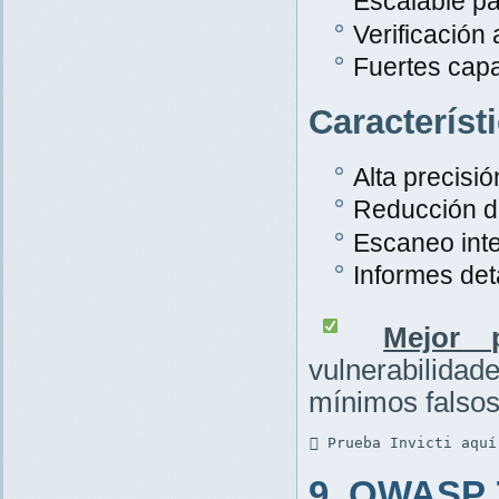
Escalable pa
Verificación
Fuertes cap
Característ
Alta precisió
Reducción de
Escaneo inte
Informes det
Mejor p
vulnerabilid
mínimos falsos
 Prueba Invicti aquí
9. OWASP