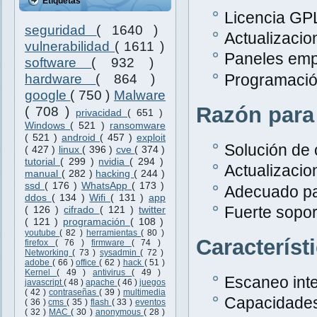
Etiquetas
Licencia GPL
seguridad
( 1640 )
Actualizacio
vulnerabilidad
( 1611 )
Paneles emp
software
( 932 )
Programació
hardware
( 864 )
google
( 750 )
Malware
Razón para
( 708 )
privacidad
( 651 )
Windows
( 521 )
ransomware
( 521 )
android
( 457 )
exploit
Solución de 
( 427 )
linux
( 396 )
cve
( 374 )
tutorial
( 299 )
nvidia
( 294 )
Actualizacio
manual
( 282 )
hacking
( 244 )
ssd
( 176 )
WhatsApp
( 173 )
Adecuado pa
ddos
( 134 )
Wifi
( 131 )
app
Fuerte sopor
( 126 )
cifrado
( 121 )
twitter
( 121 )
programación
( 108 )
youtube
( 82 )
herramientas
( 80 )
Característ
firefox
( 76 )
firmware
( 74 )
Networking
( 73 )
sysadmin
( 72 )
adobe
( 66 )
office
( 62 )
hack
( 51 )
Kernel
( 49 )
antivirus
( 49 )
Escaneo inte
javascript
( 48 )
apache
( 46 )
juegos
( 42 )
contraseñas
( 39 )
multimedia
Capacidades
( 36 )
cms
( 35 )
flash
( 33 )
eventos
( 32 )
MAC
( 30 )
anonymous
( 28 )