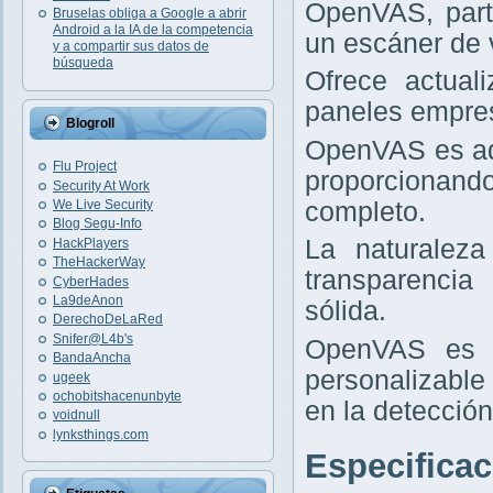
OpenVAS, part
Bruselas obliga a Google a abrir
Android a la IA de la competencia
un escáner de v
y a compartir sus datos de
búsqueda
Ofrece actual
paneles empres
Blogroll
OpenVAS es ad
Flu Project
proporcionand
Security At Work
completo.
We Live Security
Blog Segu-Info
La naturaleza
HackPlayers
TheHackerWay
transparencia
CyberHades
La9deAnon
sólida.
DerechoDeLaRed
Snifer@L4b's
OpenVAS es i
BandaAncha
personalizable
ugeek
ochobitshacenunbyte
en la detección
voidnull
lynksthings.com
Especifica