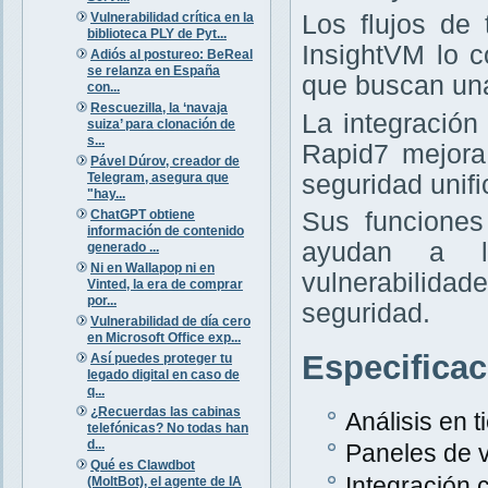
Vulnerabilidad crítica en la
Los flujos de
biblioteca PLY de Pyt...
InsightVM lo 
Adiós al postureo: BeReal
se relanza en España
que buscan una
con...
Rescuezilla, la ‘navaja
La integración
suiza’ para clonación de
s...
Rapid7 mejora
Pável Dúrov, creador de
Telegram, asegura que
seguridad unifi
"hay...
ChatGPT obtiene
Sus funciones
información de contenido
ayudan a la
generado ...
Ni en Wallapop ni en
vulnerabilida
Vinted, la era de comprar
por...
seguridad.
Vulnerabilidad de día cero
en Microsoft Office exp...
Especifica
Así puedes proteger tu
legado digital en caso de
q...
¿Recuerdas las cabinas
Análisis en 
telefónicas? No todas han
d...
Paneles de v
Qué es Clawdbot
Integración
(MoltBot), el agente de IA