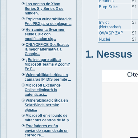
Acunetix
Sí
Las ventas de Xbox
Burp Suite
Sí
Series S y Series X se
hunden, ...
Explotan vulnerabilidad de
Invicti
Sí
FreePBX para desplegar ...
(Netsparker)
Herramienta Swarmer
OWASP ZAP
Sí
elude EDR con
modificación sig...
Nuclei
Sí
ONLYOFFICE DocSpace:
la mejor alternativa a
1. Nessus
Google...
¿Es inseguro utilizar
Microsoft Teams y Zoom?
En F...
Vulnerabilidad crítica en
cámaras IP IDIS permite ...
Microsoft Exchange
Online eliminará la
autenticaci...
Vulnerabilidad crítica en
SolarWinds permite
ejecu...
Microsoft en el punto de
mira: sus centros de IA p...
Estafadores están
enviando spam desde un
correo re...