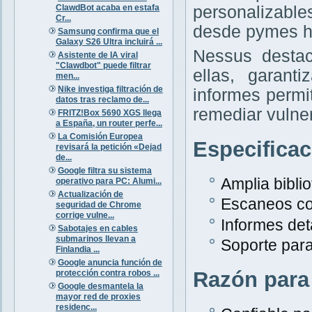
ClawdBot acaba en estafa
personalizabl
Cr...
desde pymes h
Samsung confirma que el
Galaxy S26 Ultra incluirá ...
Nessus destac
Asistente de IA viral
"Clawdbot" puede filtrar
ellas, garant
men...
Nike investiga filtración de
informes permit
datos tras reclamo de...
remediar vulne
FRITZ!Box 5690 XGS llega
a España, un router perfe...
La Comisión Europea
Especifica
revisará la petición «Dejad
de...
Google filtra su sistema
Amplia bibli
operativo para PC: Alumi...
Actualización de
Escaneos co
seguridad de Chrome
corrige vulne...
Informes det
Sabotajes en cables
submarinos llevan a
Soporte para
Finlandia ...
Google anuncia función de
Razón para
protección contra robos ...
Google desmantela la
mayor red de proxies
residenc...