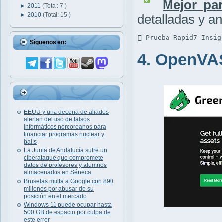
Mejor par
►
2011
(Total: 7 )
►
2010
(Total: 15 )
detalladas y an
 Prueba Rapid7 Insig
Síguenos en:
4. OpenVA
EEUU y una decena de aliados
alertan del uso de falsos
informáticos norcoreanos para
financiar programas nuclear y
balís
La Junta de Andalucía sufre un
ciberataque que compromete
datos de profesores y alumnos
almacenados en Séneca
Bruselas multa a Google con 890
millones por abusar de su
posición en el mercado
Windows 11 puede ocupar hasta
500 GB de espacio por culpa de
este error