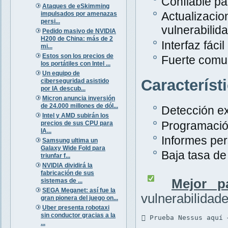
Confiable pa
Ataques de eSkimming
Actualiza
impulsados por amenazas
persi...
vulnerabilid
Pedido masivo de NVIDIA
H200 de China: más de 2
Interfaz fáci
mi...
Estos son los precios de
Fuerte comu
los portátiles con Intel ...
Un equipo de
Característ
ciberseguridad asistido
por IA descub...
Micron anuncia inversión
de 24.000 millones de dól...
Detección ex
Intel y AMD subirán los
Programació
precios de sus CPU para
IA...
Informes per
Samsung ultima un
Galaxy Wide Fold para
Baja tasa de 
triunfar f...
NVIDIA dividirá la
fabricación de sus
Mejor p
sistemas de ...
SEGA Meganet: así fue la
vulnerabilidad
gran pionera del juego on...
Uber presenta robotaxi
sin conductor gracias a la
 Prueba Nessus aquí 
...