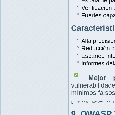
Escalable pa
Verificación
Fuertes cap
Característ
Alta precisió
Reducción de
Escaneo inte
Informes det
Mejor p
vulnerabilid
mínimos falsos
 Prueba Invicti aquí
9. OWASP