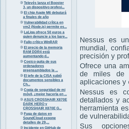
Televés lanza el Booster
3, un dispositivo profesi...
El chip Apple M6 debutará
a finales de año
Vulnerabilidad crítica en
vm2 (Node.js) permite es...
LaLiga ofrece 50 euros a
quien denuncie a los bare...
Nessus es un 
Fallo crítico WinRAR
mundial, confi
El precio de la memoria
RAM DDR4 está
precisión y pro
aumentando d...
Costco quita de sus
Ofrece una amp
ordenadores
preensamblados la ...
de miles de v
El jefe de la CISA subió
documentos sensibles a
aplicaciones y 
Ch...
Copia de seguridad de mi
Nessus es con
móvil, ¿mejor hacerla en ...
detallados y a
ASUS CROSSHAIR X870E
DARK HERO y
herramienta es
CROSSHAIR X870E G...
Fuga de datos en
de vulnerabilid
SoundCloud expone
detalles de 29,...
Sus opcione
Incidente en GitHub de