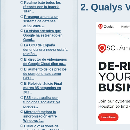
Realme bate todos los
2. Qualys
récords con la batería
Titan...
Prosegur anuncia un
sistema de defensa
antidrones ...
La visión agéntica que
Google ha estrenado en
Gemi...
La OCU de España
denuncia una nueva estafa
telefón...
El director de videojuegos
de Google Cloud dice qu...
El aumento de los precios
de componentes como
CPU,...
El Reloj del Juicio Final
marca 85 segundos en
202...
PS5 se actualiza con
funciones sociales: ya
puedes...
Microsoft mejora la
sincronización entre
Windows 1...
HDMI 2.2: el doble de