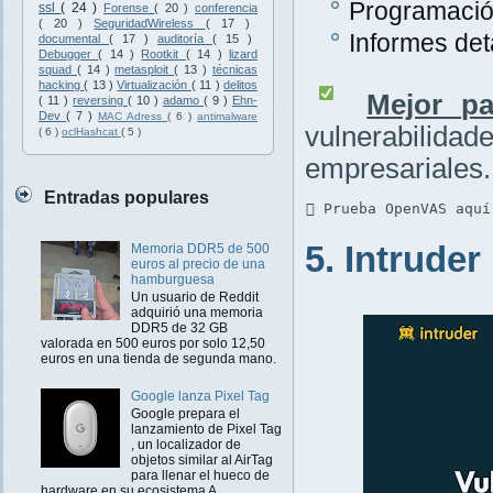
Programación
ssl
( 24 )
Forense
( 20 )
conferencia
( 20 )
SeguridadWireless
( 17 )
Informes det
documental
( 17 )
auditoría
( 15 )
Debugger
( 14 )
Rootkit
( 14 )
lizard
squad
( 14 )
metasploit
( 13 )
técnicas
hacking
( 13 )
Virtualización
( 11 )
delitos
Mejor pa
( 11 )
reversing
( 10 )
adamo
( 9 )
Ehn-
Dev
( 7 )
MAC Adress
( 6 )
antimalware
vulnerabilidad
( 6 )
oclHashcat
( 5 )
empresariales.
Entradas populares
 Prueba OpenVAS aquí
5. Intruder
Memoria DDR5 de 500
euros al precio de una
hamburguesa
Un usuario de Reddit
adquirió una memoria
DDR5 de 32 GB
valorada en 500 euros por solo 12,50
euros en una tienda de segunda mano.
Google lanza Pixel Tag
Google prepara el
lanzamiento de Pixel Tag
, un localizador de
objetos similar al AirTag
para llenar el hueco de
hardware en su ecosistema A...