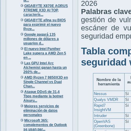
la...
2026
GIGABYTE X870E AORUS
Palabras clav
XTREME X3D AI TOP,
caracterís...
gestión de vul
GIGABYTE afina su BIOS
para exprimir el nuevo
escáner de vu
Ryze...
seguridad empr
Google pagará 135
millones de dólares a
usuarios d...
Tabla comp
El nuevo Intel Panther
Lake supera a AMD Zen 5
en ...
seguridad 
Las GPU Intel Arc
Alchemist ganan hasta un
260% de...
AMD Ryzen 7 9850X3D en
Nombre de la
Single Channel vs Dual
a
herramienta
Chan...
Ataque DDoS de 31,4
Nessus
Sí
Tbps mediante la botnet
Qualys VMDR
Sí
Aisuru...
Rapid7
Sí
Mejores servicios de
InsightVM
eliminación de datos
personales
Intruder
Sí
Microsoft 365:
OpenVAS
Sí
complementos de Outlook
(Greenbone)
se usan par...