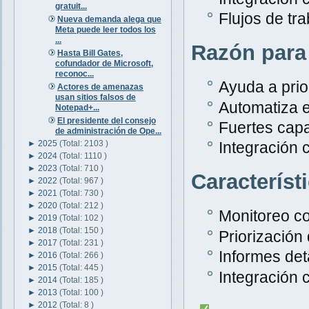
gratuit...
Flujos de tr
Nueva demanda alega que
Meta puede leer todos los
...
Razón para
Hasta Bill Gates,
cofundador de Microsoft,
reconoc...
Ayuda a prior
Actores de amenazas
usan sitios falsos de
Automatiza e
Notepad+...
El presidente del consejo
Fuertes capa
de administración de Ope...
►
2025
(Total: 2103 )
Integración 
►
2024
(Total: 1110 )
►
2023
(Total: 710 )
Característ
►
2022
(Total: 967 )
►
2021
(Total: 730 )
►
2020
(Total: 212 )
Monitoreo c
►
2019
(Total: 102 )
►
2018
(Total: 150 )
Priorización
►
2017
(Total: 231 )
Informes det
►
2016
(Total: 266 )
►
2015
(Total: 445 )
Integración 
►
2014
(Total: 185 )
►
2013
(Total: 100 )
►
2012
(Total: 8 )