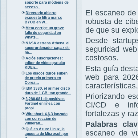
soporte para módems de
acceso...
El escaneo de 
Directorio abierto
expuesto filtra marco
robusta de cib
BYOB en W...
Meta corrige un grave
de que su expl
fallo de seguridad en
Whats...
Desde startup
NASA estrena Athena, el
seguridad web 
superordenador capaz de
ha...
costosos.
Adiós suscripciones:
editor de video gratuito
Esta guía dest
KDEn...
Los discos duros suben
web para 2026
de precio primero en
Corea ...
características
IBM 3380, el primer disco
duro de 1 GB: tan grande...
Priorizando e
3,280,081 dispositivos
CI/CD e info
Fortinet en línea con
propi...
fortalezas y r
Wireshark 4.6.3 lanzado
con corrección de
Palabras cla
vulnerab...
Qué es Azure Linux, la
escaneo de vu
apuesta de Microsoft por