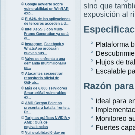
sino que tambi
Google advierte sobre
vulnerabilidad en WinRAR
exposición al r
exp...
El 64% de las aplicaciones
de terceros acceden a d...
Especifica
Intel XeSS 3 con Multi-
Frame Generation ya está
di...
Plataforma 
Instagram, Facebook y
WhatsApp probarán
Descubrimien
nuevas sus...
Valve se enfrenta a una
Flujos de tr
demanda multimillonaria
po...
Escalable p
Atacantes secuestran
repositorio oficial de
GitHub...
Razón para
Más de 6.000 servidores
SmarterMail vulnerables
ex...
Ideal para e
AMD Gorgon Point no
presentará batalla frente a
Implementaci
Pa...
Monitoreo au
Tarjetas gráficas NVIDIA y
AMD: Guía de
Fuertes capa
equivalencias
Vulnerabilidad 0-day en