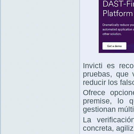
Invicti es re
pruebas, que v
reducir los fals
Ofrece opcio
premise, lo 
gestionan múlt
La verificaci
concreta, agili