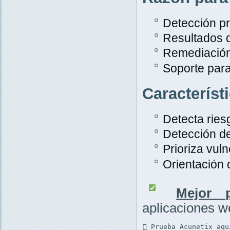
Detección pr
Resultados 
Remediación
Soporte par
Característ
Detecta rie
Detección d
Prioriza vuln
Orientación
Mejor p
aplicaciones 
 Prueba Acunetix aqu