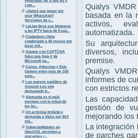
velocidad, 4K a 480 Hz y
Qualys VMDR e
com...
¿Habrá que pagar por
basada en la 
usar WhatsApp?
Versiones de s...
activos, ev
LaLiga lleva sus bloqueos
automatizada.
a las IPTV fuera de Espa...
Ciudadano chino
condenado a 46 meses por
Su arquitectu
lavar mil...
diversos, inc
Ataque con CAPTCHA
falso usa App-V de
premise.
Microsoft pa...
Canva, Atlassian y Epic
Qualys VMDR 
Games entre más de 100
emp...
informes de cu
Los nuevos satélites de
con estrictos re
Amazon Leo son
demasiado b...
Alemania es el país
Las capacidad
europeo con la mitad de
gestión de vu
los ho...
Un activista británico
mejorando los 
demanda a Valve por 903
mil...
La integración
Vulnerabilidades en
OpenSSL permiten a
de parches gar
atacantes r...