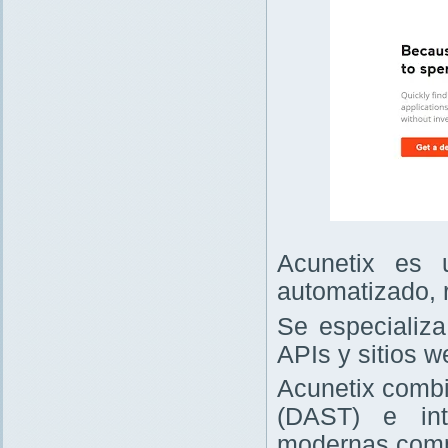
Acunetix es 
automatizado, 
Se especializa
APIs y sitios w
Acunetix combi
(DAST) e int
modernas comp