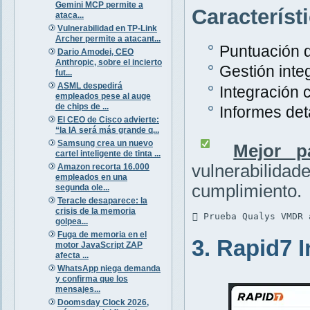
Gemini MCP permite a
Característ
ataca...
Vulnerabilidad en TP-Link
Archer permite a atacant...
Puntuación d
Dario Amodei, CEO
Anthropic, sobre el incierto
Gestión inte
fut...
ASML despedirá
Integración 
empleados pese al auge
de chips de ...
Informes det
El CEO de Cisco advierte:
“la IA será más grande q...
Samsung crea un nuevo
Mejor p
cartel inteligente de tinta ...
vulnerabili
Amazon recorta 16.000
empleados en una
cumplimiento.
segunda ole...
Teracle desaparece: la
crisis de la memoria
 Prueba Qualys VMDR 
golpea...
Fuga de memoria en el
3. Rapid7 
motor JavaScript ZAP
afecta ...
WhatsApp niega demanda
y confirma que los
mensajes...
Doomsday Clock 2026,