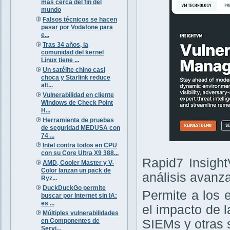
más cerca del fin del
mundo
Falsos técnicos se hacen
pasar por Vodafone para
e...
Tras 34 años, la
comunidad del kernel
Linux tiene ...
Un satélite chino casi
choca y Starlink reduce
alt...
Vulnerabilidad en cliente
Windows de Check Point
H...
Herramienta de pruebas
de seguridad MEDUSA con
74 ...
Intel contra todos en CPU
con su Core Ultra X9 388...
Rapid7 Insight
AMD, Cooler Master y V-
Color lanzan un pack de
análisis avanz
Ryz...
DuckDuckGo permite
Permite a los 
buscar por Internet sin IA:
es ...
el impacto de 
Múltiples vulnerabilidades
en Componentes de
SIEMs y otras 
Servi...