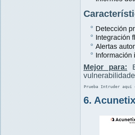
Característ
Detección p
Integración f
Alertas auto
Información 
Mejor para:
E
vulnerabilidad
Prueba Intruder aquí 
6. Acuneti