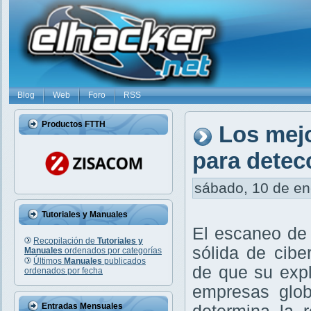
Blog
Web
Foro
RSS
Productos FTTH
Los mej
para detec
sábado, 10 de ene
Tutoriales y Manuales
El escaneo de 
Recopilación de
Tutoriales y
sólida de cibe
Manuales
ordenados por categorías
Últimos
Manuales
publicados
de que su exp
ordenados por fecha
empresas glob
Entradas Mensuales