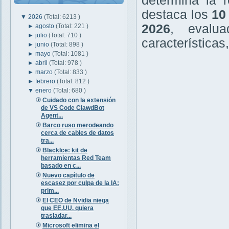
determina la r
destaca los
10
▼
2026
(Total: 6213 )
2026
, evalu
►
agosto
(Total: 221 )
►
julio
(Total: 710 )
características
►
junio
(Total: 898 )
►
mayo
(Total: 1081 )
►
abril
(Total: 978 )
►
marzo
(Total: 833 )
►
febrero
(Total: 812 )
▼
enero
(Total: 680 )
Cuidado con la extensión
de VS Code ClawdBot
Agent...
Barco ruso merodeando
cerca de cables de datos
tra...
BlackIce: kit de
herramientas Red Team
basado en c...
Nuevo capítulo de
escasez por culpa de la IA:
prim...
El CEO de Nvidia niega
que EE.UU. quiera
trasladar...
Microsoft elimina el