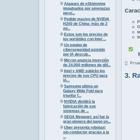
Ataques de eSkimming
impulsados por amenazas
Carac
persi...
Pedido masivo de NVIDIA
P
H200 de China: más de 2
G
mi...
I
Estos son los precios de
I
los portátiles con Intel ...
Un equipo de
ciberseguridad asistido
por IA descub...
Micron anuncia inversión
 Pru
de 24.000 millones de dól...
Intel y AMD subirán los
3. R
precios de sus CPU para
IA...
Samsung ultima un
Galaxy Wide Fold para
triunfar f...
NVIDIA dividirá la
fabricación de sus
sistemas de ...
SEGA Meganet: así fue la
gran pionera del juego on...
Uber presenta robotaxi
sin conductor gracias a la
...