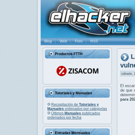
Blog
Web
Foro
RSS
Productos FTTH
L
vuln
sábado, 1
El escan
de que 
Tutoriales y Manuales
determin
para 20
Recopilación de
Tutoriales y
Manuales
ordenados por categorías
Últimos
Manuales
publicados
ordenados por fecha
Entradas Mensuales