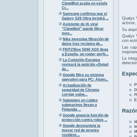
ClawdBot acaba en estafa
Cr...
Samsung confirma que el
Qualys 
Galaxy S26 Ultra incluirá ...
activos,
Asistente de IA viral
"Clawdbot" puede filtrar
Su arqui
men...
Qualys V
Nike investiga filtración de
con estr
datos tras reclamo de...
Las cap
FRITZ!Box 5690 XGS llega
mejorand
a España, un router perfe...
La inte
La Comisión Europea
detecten
revisará la petición «Dejad
de...
Espec
Google filtra su sistema
operativo para PC: Alumi...
P
Actualización de
seguridad de Chrome
D
corrige vulne...
F
E
Sabotajes en cables
submarinos llevan a
Finlandia ...
Razón
Google anuncia función de
protección contra robos ...
I
Google desmantela la
I
mayor red de proxies
M
residenc...
F