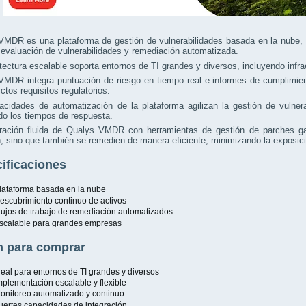
VMDR es una plataforma de gestión de vulnerabilidades basada en la nube, 
 evaluación de vulnerabilidades y remediación automatizada.
tectura escalable soporta entornos de TI grandes y diversos, incluyendo infra
MDR integra puntuación de riesgo en tiempo real e informes de cumplimient
ictos requisitos regulatorios.
acidades de automatización de la plataforma agilizan la gestión de vulner
o los tiempos de respuesta.
gración fluida de Qualys VMDR con herramientas de gestión de parches gar
, sino que también se remedien de manera eficiente, minimizando la exposició
ificaciones
lataforma basada en la nube
escubrimiento continuo de activos
lujos de trabajo de remediación automatizados
scalable para grandes empresas
 para comprar
deal para entornos de TI grandes y diversos
mplementación escalable y flexible
onitoreo automatizado y continuo
uertes capacidades de integración