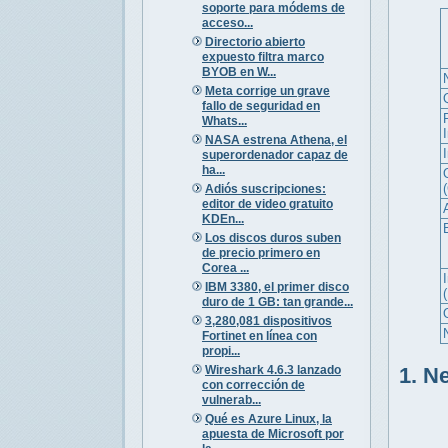
soporte para módems de
acceso...
Directorio abierto
expuesto filtra marco
BYOB en W...
Meta corrige un grave
fallo de seguridad en
Whats...
NASA estrena Athena, el
superordenador capaz de
ha...
Adiós suscripciones:
editor de video gratuito
KDEn...
Los discos duros suben
de precio primero en
Corea ...
I
IBM 3380, el primer disco
duro de 1 GB: tan grande...
3,280,081 dispositivos
Fortinet en línea con
propi...
Wireshark 4.6.3 lanzado
1. N
con corrección de
vulnerab...
Qué es Azure Linux, la
apuesta de Microsoft por