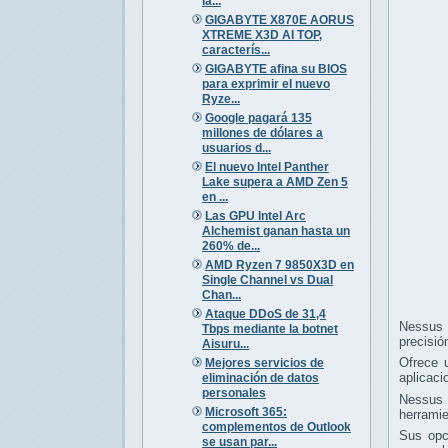
la...
GIGABYTE X870E AORUS
XTREME X3D AI TOP,
caracterís...
GIGABYTE afina su BIOS
para exprimir el nuevo
Ryze...
Google pagará 135
millones de dólares a
usuarios d...
El nuevo Intel Panther
Lake supera a AMD Zen 5
en ...
Las GPU Intel Arc
Alchemist ganan hasta un
260% de...
AMD Ryzen 7 9850X3D en
Single Channel vs Dual
Chan...
Ataque DDoS de 31,4
Nessus e
Tbps mediante la botnet
precisió
Aisuru...
Ofrece u
Mejores servicios de
aplicaci
eliminación de datos
personales
Nessus e
Microsoft 365:
herramie
complementos de Outlook
Sus opc
se usan par...