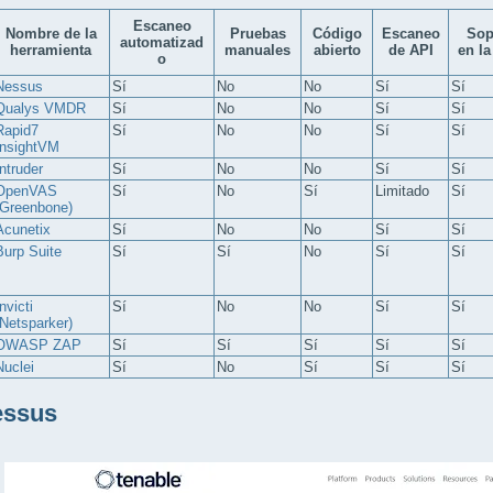
Escaneo
Nombre de la
Pruebas
Código
Escaneo
Sop
automatizad
herramienta
manuales
abierto
de API
en la
o
Nessus
Sí
No
No
Sí
Sí
Qualys VMDR
Sí
No
No
Sí
Sí
Rapid7
Sí
No
No
Sí
Sí
InsightVM
Intruder
Sí
No
No
Sí
Sí
OpenVAS
Sí
No
Sí
Limitado
Sí
(Greenbone)
Acunetix
Sí
No
No
Sí
Sí
Burp Suite
Sí
Sí
No
Sí
Sí
nvicti
Sí
No
No
Sí
Sí
(Netsparker)
OWASP ZAP
Sí
Sí
Sí
Sí
Sí
Nuclei
Sí
No
Sí
Sí
Sí
essus