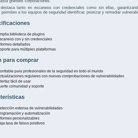
asta grandes corporaciones.
destaca tanto en escaneos con credenciales como sin ellas, garantizando
 permiten a los equipos de seguridad identificar, priorizar y remediar vulnera
ificaciones
mplia biblioteca de plugins
scaneos con y sin credenciales
nformes detallados
oporte para múltiples plataformas
 para comprar
onfiable para profesionales de la seguridad en todo el mundo
ctualizaciones regulares con nuevas comprobaciones de vulnerabilidades
nterfaz fácil de usar
uerte comunidad y soporte
terísticas
etección extensa de vulnerabilidades
rogramación y automatización
nformes personalizables
aja tasa de falsos positivos