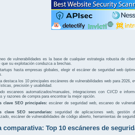
eo de vulnerabilidades es la base de cualquier estrategia robusta de ciber
e que su explotación conduzca a brechas.
artups hasta empresas globales, elegir el escáner de seguridad web óptimo 
s.
a destaca los 10 principales escáneres de vulnerabilidades web para 2026, e
ísticas, precisión y usabilidad.
ando escaneos automatizados/manuales, integraciones con CI/CD e informe
as y razones de compra para encontrar la mejor opción.
s clave SEO principales:
escáner de seguridad web, escaneo de vulnerabi
as clave SEO secundarias:
seguridad de aplicaciones web, gestión de
zado, escáner de vulnerabilidades de código abierto, herramientas de seguri
a comparativa: Top 10 escáneres de segurid