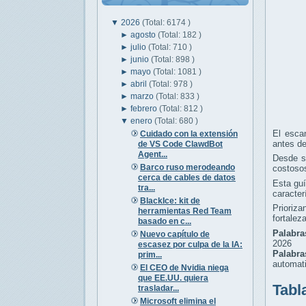
▼
2026
(Total: 6174 )
►
agosto
(Total: 182 )
►
julio
(Total: 710 )
►
junio
(Total: 898 )
►
mayo
(Total: 1081 )
►
abril
(Total: 978 )
►
marzo
(Total: 833 )
►
febrero
(Total: 812 )
▼
enero
(Total: 680 )
El escan
Cuidado con la extensión
antes d
de VS Code ClawdBot
Agent...
Desde st
Barco ruso merodeando
costoso
cerca de cables de datos
Esta guí
tra...
caracter
BlackIce: kit de
Prioriz
herramientas Red Team
fortalez
basado en c...
Palabra
Nuevo capítulo de
2026
escasez por culpa de la IA:
Palabr
prim...
automati
El CEO de Nvidia niega
que EE.UU. quiera
Tabl
trasladar...
Microsoft elimina el