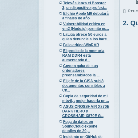
Televés lanza el Booster
3, un dispositivo profesi...
 Pru
El chip Apple M6 debutará
a finales de año
2. Q
Vulnerabilidad crítica en
vm2 (Node.js) permite es...
LaLiga ofrece 50 euros a
quien denuncie a los bare...
Fallo crítico WinRAR
El precio de la memoria
RAM DDR4 está
aumentando d...
Costco quita de sus
ordenadores
preensamblados la ...
El jefe de la CISA subió
documentos sensibles a
Ch...
Copia de seguridad de mi
móvil, ¿mejor hacerla en ...
ASUS CROSSHAIR X870E
DARK HERO y
CROSSHAIR X870E G...
Fuga de datos en
SoundCloud expone
detalles de 29,...
Incidente en GitHub de