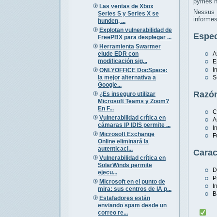
pymes h
Las ventas de Xbox
Nessus 
Series S y Series X se
informes
hunden, ...
Explotan vulnerabilidad de
Espec
FreePBX para desplegar ...
Herramienta Swarmer
elude EDR con
A
modificación sig...
E
I
ONLYOFFICE DocSpace:
la mejor alternativa a
S
Google...
Razón
¿Es inseguro utilizar
Microsoft Teams y Zoom?
En F...
C
Vulnerabilidad crítica en
A
cámaras IP IDIS permite ...
I
Microsoft Exchange
F
Online eliminará la
autenticaci...
Carac
Vulnerabilidad crítica en
SolarWinds permite
D
ejecu...
P
Microsoft en el punto de
I
mira: sus centros de IA p...
B
Estafadores están
enviando spam desde un
correo re...