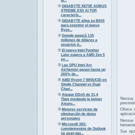
la...
GIGABYTE X870E AORUS
XTREME X3D AI TOP,
caracterís...
GIGABYTE afina su BIOS
para exprimir el nuevo
Ryze...
Google pagará 135
millones de dólares a
usuarios d...
El nuevo Intel Panther
Lake supera a AMD Zen 5
en ...
Las GPU Intel Arc
Alchemist ganan hasta un
260% de...
AMD Ryzen 7 9850X3D en
Single Channel vs Dual
Chan...
Ataque DDoS de 31,4
Nessus e
Tbps mediante la botnet
precisió
Aisuru...
Ofrece u
Mejores servicios de
aplicaci
eliminación de datos
personales
Nessus e
Microsoft 365:
herramie
complementos de Outlook
Sus opc
se usan par...