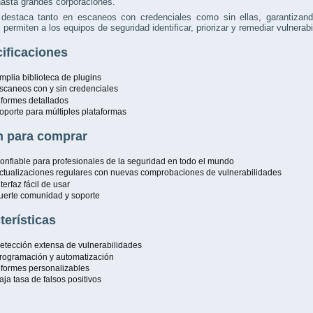
asta grandes corporaciones.
destaca tanto en escaneos con credenciales como sin ellas, garantizando
 permiten a los equipos de seguridad identificar, priorizar y remediar vulnera
ificaciones
mplia biblioteca de plugins
scaneos con y sin credenciales
nformes detallados
oporte para múltiples plataformas
 para comprar
onfiable para profesionales de la seguridad en todo el mundo
ctualizaciones regulares con nuevas comprobaciones de vulnerabilidades
nterfaz fácil de usar
uerte comunidad y soporte
terísticas
etección extensa de vulnerabilidades
rogramación y automatización
nformes personalizables
aja tasa de falsos positivos