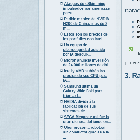
Ataques de eSkimming
impulsados por amenazas
Carac
persi...
Pedido masivo de NVIDIA
P
H200 de China: más de 2
G
mi...
I
Estos son los precios de
I
los portátiles con Intel ...
Un equipo de
ciberseguridad asistido
por IA descub...
Micron anuncia inversión
 Pru
de 24.000 millones de dól...
Intel y AMD subirán los
3. R
precios de sus CPU para
IA...
Samsung ultima un
Galaxy Wide Fold para
triunfar f...
NVIDIA dividirá la
fabricación de sus
sistemas de ...
SEGA Meganet: así fue la
gran pionera del juego on...
Uber presenta robotaxi
sin conductor gracias a la
...