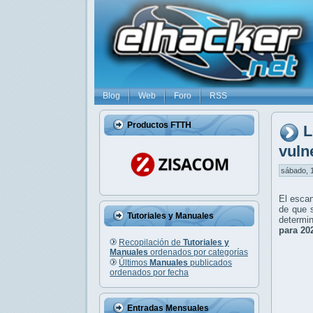
Blog
Web
Foro
RSS
Productos FTTH
L
vuln
sábado, 1
El escan
de que 
Tutoriales y Manuales
determin
para 20
Recopilación de
Tutoriales y
Manuales
ordenados por categorías
Últimos
Manuales
publicados
ordenados por fecha
Entradas Mensuales