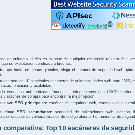
eo de vulnerabilidades es la base de cualquier estrategia robusta de ciber
e que su explotación conduzca a brechas.
artups hasta empresas globales, elegir el escáner de seguridad web óptimo 
s.
a destaca los 10 principales escáneres de vulnerabilidades web para 2026, e
ísticas, precisión y usabilidad.
ando escaneos automatizados/manuales, integraciones con CI/CD e informe
as y razones de compra para encontrar la mejor opción.
s clave SEO principales:
escáner de seguridad web, escaneo de vulnerabi
as clave SEO secundarias:
seguridad de aplicaciones web, gestión de
zado, escáner de vulnerabilidades de código abierto, herramientas de seguri
a comparativa: Top 10 escáneres de segurid