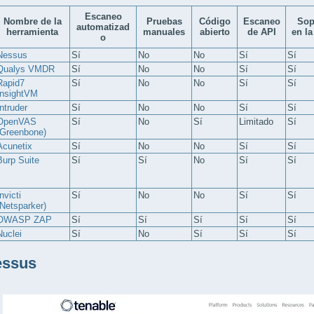
Escaneo
Nombre de la
Pruebas
Código
Escaneo
Sop
automatizad
herramienta
manuales
abierto
de API
en la
o
Nessus
Sí
No
No
Sí
Sí
Qualys VMDR
Sí
No
No
Sí
Sí
Rapid7
Sí
No
No
Sí
Sí
InsightVM
Intruder
Sí
No
No
Sí
Sí
OpenVAS
Sí
No
Sí
Limitado
Sí
(Greenbone)
Acunetix
Sí
No
No
Sí
Sí
Burp Suite
Sí
Sí
No
Sí
Sí
nvicti
Sí
No
No
Sí
Sí
(Netsparker)
OWASP ZAP
Sí
Sí
Sí
Sí
Sí
Nuclei
Sí
No
Sí
Sí
Sí
essus