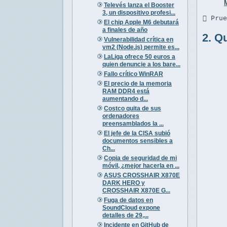
Televés lanza el Booster
3, un dispositivo profesi...
 Pru
El chip Apple M6 debutará
a finales de año
2. Q
Vulnerabilidad crítica en
vm2 (Node.js) permite es...
LaLiga ofrece 50 euros a
quien denuncie a los bare...
Fallo crítico WinRAR
El precio de la memoria
RAM DDR4 está
aumentando d...
Costco quita de sus
ordenadores
preensamblados la ...
El jefe de la CISA subió
documentos sensibles a
Ch...
Copia de seguridad de mi
móvil, ¿mejor hacerla en ...
ASUS CROSSHAIR X870E
DARK HERO y
CROSSHAIR X870E G...
Fuga de datos en
SoundCloud expone
detalles de 29,...
Incidente en GitHub de