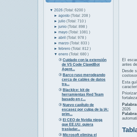
▼
2026
(Total: 6200 )
►
agosto
(Total: 208 )
►
julio
(Total: 710 )
►
junio
(Total: 898 )
►
mayo
(Total: 1081 )
►
abril
(Total: 978 )
►
marzo
(Total: 833 )
►
febrero
(Total: 812 )
▼
enero
(Total: 680 )
El escan
Cuidado con la extensión
antes d
de VS Code ClawdBot
Agent...
Desde st
Barco ruso merodeando
costoso
cerca de cables de datos
Esta guí
tra...
caracter
BlackIce: kit de
Prioriz
herramientas Red Team
fortalez
basado en c...
Palabra
Nuevo capítulo de
2026
escasez por culpa de la IA:
Palabr
prim...
automati
El CEO de Nvidia niega
que EE.UU. quiera
Tabl
trasladar...
Microsoft elimina el