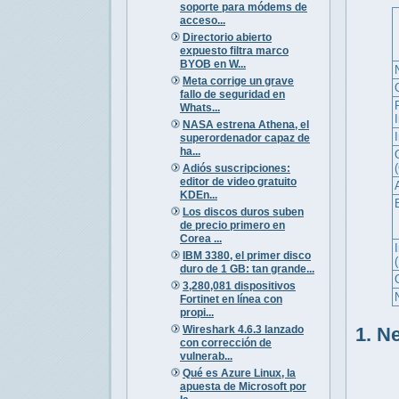
soporte para módems de
acceso...
Directorio abierto
expuesto filtra marco
BYOB en W...
Meta corrige un grave
fallo de seguridad en
Whats...
NASA estrena Athena, el
superordenador capaz de
ha...
Adiós suscripciones:
editor de video gratuito
KDEn...
Los discos duros suben
de precio primero en
Corea ...
I
IBM 3380, el primer disco
duro de 1 GB: tan grande...
3,280,081 dispositivos
Fortinet en línea con
propi...
Wireshark 4.6.3 lanzado
1. N
con corrección de
vulnerab...
Qué es Azure Linux, la
apuesta de Microsoft por