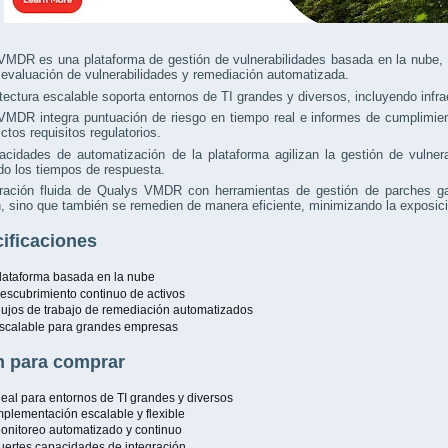
VMDR es una plataforma de gestión de vulnerabilidades basada en la nube, 
 evaluación de vulnerabilidades y remediación automatizada.
tectura escalable soporta entornos de TI grandes y diversos, incluyendo infra
MDR integra puntuación de riesgo en tiempo real e informes de cumplimient
ictos requisitos regulatorios.
acidades de automatización de la plataforma agilizan la gestión de vulner
o los tiempos de respuesta.
gración fluida de Qualys VMDR con herramientas de gestión de parches gar
, sino que también se remedien de manera eficiente, minimizando la exposició
ificaciones
lataforma basada en la nube
escubrimiento continuo de activos
lujos de trabajo de remediación automatizados
scalable para grandes empresas
 para comprar
deal para entornos de TI grandes y diversos
mplementación escalable y flexible
onitoreo automatizado y continuo
uertes capacidades de integración