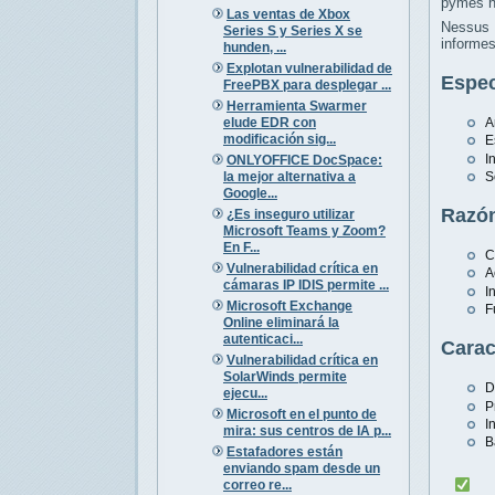
pymes h
Las ventas de Xbox
Nessus 
Series S y Series X se
informes
hunden, ...
Explotan vulnerabilidad de
Espec
FreePBX para desplegar ...
Herramienta Swarmer
elude EDR con
A
modificación sig...
E
I
ONLYOFFICE DocSpace:
la mejor alternativa a
S
Google...
Razón
¿Es inseguro utilizar
Microsoft Teams y Zoom?
En F...
C
Vulnerabilidad crítica en
A
cámaras IP IDIS permite ...
I
Microsoft Exchange
F
Online eliminará la
autenticaci...
Carac
Vulnerabilidad crítica en
SolarWinds permite
D
ejecu...
P
Microsoft en el punto de
I
mira: sus centros de IA p...
B
Estafadores están
enviando spam desde un
correo re...