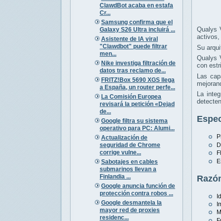
ClawdBot acaba en estafa
Cr...
Samsung confirma que el
Qualys 
Galaxy S26 Ultra incluirá ...
activos,
Asistente de IA viral
"Clawdbot" puede filtrar
Su arqui
men...
Qualys V
Nike investiga filtración de
con estr
datos tras reclamo de...
Las cap
FRITZ!Box 5690 XGS llega
mejorand
a España, un router perfe...
La inte
La Comisión Europea
detecten
revisará la petición «Dejad
de...
Espec
Google filtra su sistema
operativo para PC: Alumi...
P
Actualización de
seguridad de Chrome
D
corrige vulne...
F
E
Sabotajes en cables
submarinos llevan a
Finlandia ...
Razón
Google anuncia función de
protección contra robos ...
I
Google desmantela la
I
mayor red de proxies
M
residenc...
F