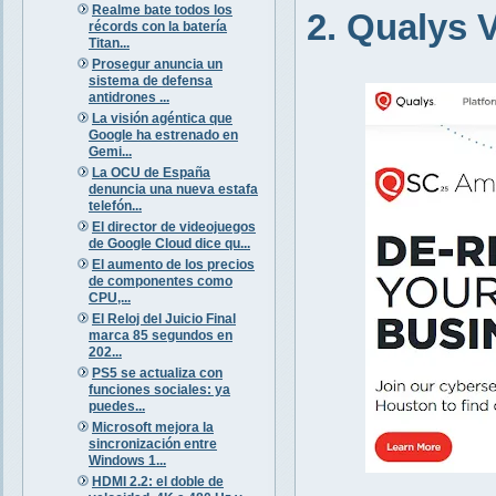
Realme bate todos los
2. Qualys
récords con la batería
Titan...
Prosegur anuncia un
sistema de defensa
antidrones ...
La visión agéntica que
Google ha estrenado en
Gemi...
La OCU de España
denuncia una nueva estafa
telefón...
El director de videojuegos
de Google Cloud dice qu...
El aumento de los precios
de componentes como
CPU,...
El Reloj del Juicio Final
marca 85 segundos en
202...
PS5 se actualiza con
funciones sociales: ya
puedes...
Microsoft mejora la
sincronización entre
Windows 1...
HDMI 2.2: el doble de