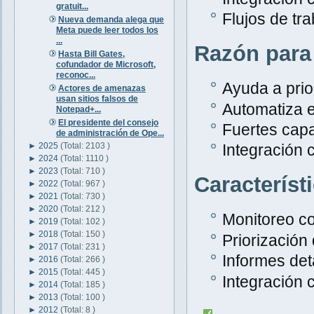
gratuit...
Flujos de tr
Nueva demanda alega que
Meta puede leer todos los
...
Razón para
Hasta Bill Gates,
cofundador de Microsoft,
reconoc...
Ayuda a prior
Actores de amenazas
usan sitios falsos de
Automatiza e
Notepad+...
El presidente del consejo
Fuertes capa
de administración de Ope...
►
2025
(Total: 2103 )
Integración 
►
2024
(Total: 1110 )
►
2023
(Total: 710 )
Característ
►
2022
(Total: 967 )
►
2021
(Total: 730 )
►
2020
(Total: 212 )
Monitoreo c
►
2019
(Total: 102 )
►
2018
(Total: 150 )
Priorización
►
2017
(Total: 231 )
Informes det
►
2016
(Total: 266 )
►
2015
(Total: 445 )
Integración 
►
2014
(Total: 185 )
►
2013
(Total: 100 )
►
2012
(Total: 8 )