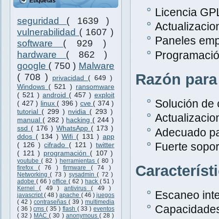
Etiquetas
Licencia GPL
seguridad
( 1639 )
Actualizacio
vulnerabilidad
( 1607 )
Paneles emp
software
( 929 )
Programació
hardware
( 862 )
google
( 750 )
Malware
Razón para
( 708 )
privacidad
( 649 )
Windows
( 521 )
ransomware
( 521 )
android
( 457 )
exploit
Solución de 
( 427 )
linux
( 396 )
cve
( 374 )
tutorial
( 299 )
nvidia
( 293 )
Actualizacio
manual
( 282 )
hacking
( 244 )
ssd
( 176 )
WhatsApp
( 173 )
Adecuado pa
ddos
( 134 )
Wifi
( 131 )
app
Fuerte sopor
( 126 )
cifrado
( 121 )
twitter
( 121 )
programación
( 107 )
youtube
( 82 )
herramientas
( 80 )
Característ
firefox
( 76 )
firmware
( 74 )
Networking
( 73 )
sysadmin
( 72 )
adobe
( 66 )
office
( 62 )
hack
( 51 )
Kernel
( 49 )
antivirus
( 49 )
Escaneo inte
javascript
( 48 )
apache
( 46 )
juegos
( 42 )
contraseñas
( 39 )
multimedia
Capacidades
( 36 )
cms
( 35 )
flash
( 33 )
eventos
( 32 )
MAC
( 30 )
anonymous
( 28 )