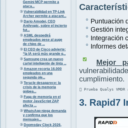
Gemini MCP permite a
Característ
ataca...
Vulnerabilidad en TP-Link
Archer permite a atacant...
Puntuación d
Dario Amodei, CEO
Anthropic, sobre el incierto
Gestión inte
fut...
ASML despedirá
Integración 
empleados pese al auge
de chips de ...
Informes det
El CEO de Cisco advierte:
“la IA será más grande q...
Samsung crea un nuevo
Mejor p
cartel inteligente de tinta ...
vulnerabili
Amazon recorta 16.000
empleados en una
cumplimiento.
segunda ole...
Teracle desaparece: la
crisis de la memoria
 Prueba Qualys VMDR 
golpea...
Fuga de memoria en el
3. Rapid7 
motor JavaScript ZAP
afecta ...
WhatsApp niega demanda
y confirma que los
mensajes...
Doomsday Clock 2026,