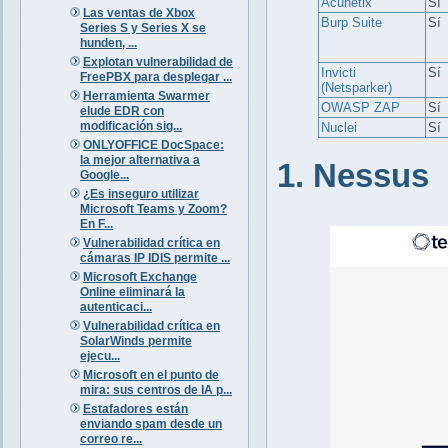
Acunetix
Sí
Las ventas de Xbox
Burp Suite
Sí
Series S y Series X se
hunden, ...
Explotan vulnerabilidad de
Invicti
Sí
FreePBX para desplegar ...
(Netsparker)
Herramienta Swarmer
OWASP ZAP
Sí
elude EDR con
modificación sig...
Nuclei
Sí
ONLYOFFICE DocSpace:
la mejor alternativa a
1. Nessus
Google...
¿Es inseguro utilizar
Microsoft Teams y Zoom?
En F...
Vulnerabilidad crítica en
cámaras IP IDIS permite ...
Microsoft Exchange
Online eliminará la
autenticaci...
Vulnerabilidad crítica en
SolarWinds permite
ejecu...
Microsoft en el punto de
mira: sus centros de IA p...
Estafadores están
enviando spam desde un
correo re...