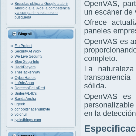
OpenVAS, part
Bruselas obliga a Google a abrir
Android a la IA de la competencia
un escáner de v
y a compartir sus datos de
búsqueda
Ofrece actual
paneles empres
Blogroll
OpenVAS es ad
Flu Project
proporcionand
Security At Work
completo.
We Live Security
Blog Segu-Info
La naturaleza
HackPlayers
TheHackerWay
transparencia
CyberHades
La9deAnon
sólida.
DerechoDeLaRed
Snifer@L4b's
OpenVAS es i
BandaAncha
personalizable
ugeek
ochobitshacenunbyte
en la detección
voidnull
lynksthings.com
Especifica