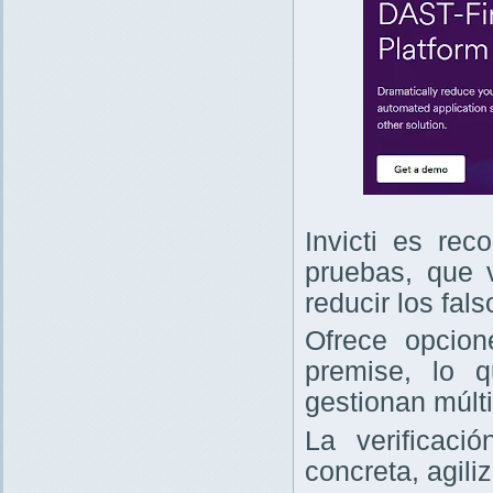
Invicti es re
pruebas, que v
reducir los fals
Ofrece opcio
premise, lo 
gestionan múlt
La verificaci
concreta, agili