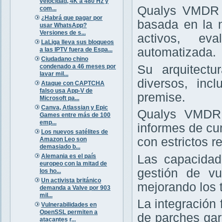
velocidad, 4K a 480 Hz y
Qualys VMDR e
com...
¿Habrá que pagar por
basada en la 
usar WhatsApp?
Versiones de s...
activos, ev
LaLiga lleva sus bloqueos
automatizada.
a las IPTV fuera de Espa...
Ciudadano chino
condenado a 46 meses por
Su arquitectu
lavar mil...
diversos, inc
Ataque con CAPTCHA
falso usa App-V de
premise.
Microsoft pa...
Canva, Atlassian y Epic
Qualys VMDR 
Games entre más de 100
emp...
informes de cu
Los nuevos satélites de
con estrictos re
Amazon Leo son
demasiado b...
Alemania es el país
Las capacidad
europeo con la mitad de
gestión de vu
los ho...
Un activista británico
mejorando los 
demanda a Valve por 903
mil...
La integración
Vulnerabilidades en
OpenSSL permiten a
de parches gar
atacantes r...