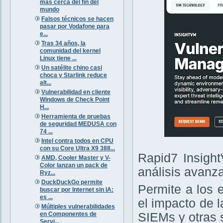
más cerca del fin del
mundo
Falsos técnicos se hacen
pasar por Vodafone para
e...
Tras 34 años, la
comunidad del kernel
Linux tiene ...
Un satélite chino casi
choca y Starlink reduce
alt...
Vulnerabilidad en cliente
Windows de Check Point
H...
Herramienta de pruebas
de seguridad MEDUSA con
74 ...
Intel contra todos en CPU
con su Core Ultra X9 388...
Rapid7 Insight
AMD, Cooler Master y V-
Color lanzan un pack de
análisis avanz
Ryz...
DuckDuckGo permite
Permite a los 
buscar por Internet sin IA:
es ...
el impacto de 
Múltiples vulnerabilidades
en Componentes de
SIEMs y otras 
Servi...