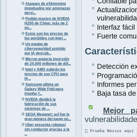
Confiable pa
Ataques de eSkimming
Actualiza
impulsados por amenazas
persi...
vulnerabilid
Pedido masivo de NVIDIA
H200 de China: más de 2
Interfaz fáci
mi...
Estos son los precios de
Fuerte comu
los portátiles con Intel ...
Un equipo de
Característ
ciberseguridad asistido
por IA descub...
Micron anuncia inversión
de 24.000 millones de dól...
Detección ex
Intel y AMD subirán los
Programació
precios de sus CPU para
IA...
Informes per
Samsung ultima un
Galaxy Wide Fold para
Baja tasa de 
triunfar f...
NVIDIA dividirá la
fabricación de sus
Mejor p
sistemas de ...
SEGA Meganet: así fue la
vulnerabilidad
gran pionera del juego on...
Uber presenta robotaxi
sin conductor gracias a la
 Prueba Nessus aquí 
...