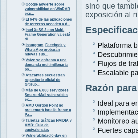
sino que tambi
Google advierte sobre
vulnerabilidad en WinRAR
exposición al r
exp...
El 64% de las aplicaciones
de terceros acceden a d...
Especifica
Intel XeSS 3 con Multi-
Frame Generation ya está
di...
Plataforma 
Instagram, Facebook y
WhatsApp probarán
Descubrimien
nuevas sus...
Valve se enfrenta a una
Flujos de tr
demanda multimillonaria
po...
Escalable p
Atacantes secuestran
repositorio oficial de
GitHub...
Razón para
Más de 6.000 servidores
SmarterMail vulnerables
ex...
Ideal para e
AMD Gorgon Point no
presentará batalla frente a
Implementaci
Pa...
Monitoreo au
Tarjetas gráficas NVIDIA y
AMD: Guía de
Fuertes capa
equivalencias
Vulnerabilidad 0-day en