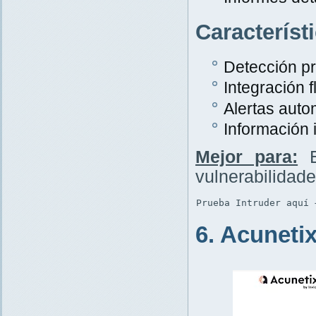
Característ
Detección p
Integración f
Alertas auto
Información 
Mejor para:
E
vulnerabilidad
Prueba Intruder aquí 
6. Acuneti