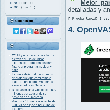
Mejor par
►
2011
(Total: 7 )
►
2010
(Total: 15 )
detalladas y an
 Prueba Rapid7 Insig
Síguenos en:
4. OpenVA
EEUU y una decena de aliados
alertan del uso de falsos
informáticos norcoreanos para
financiar programas nuclear y
balís
La Junta de Andalucía sufre un
ciberataque que compromete
datos de profesores y alumnos
almacenados en Séneca
Bruselas multa a Google con 890
millones por abusar de su
posición en el mercado
Windows 11 puede ocupar hasta
500 GB de espacio por culpa de
este error