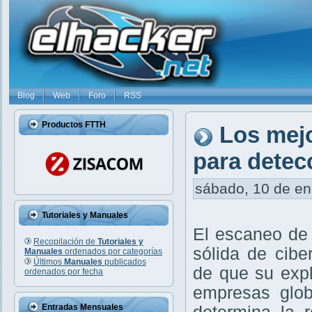
Blog
Web
Foro
RSS
Productos FTTH
Los mej
para detec
sábado, 10 de ene
Tutoriales y Manuales
El escaneo de 
Recopilación de
Tutoriales y
sólida de cibe
Manuales
ordenados por categorías
Últimos
Manuales
publicados
de que su exp
ordenados por fecha
empresas glob
Entradas Mensuales