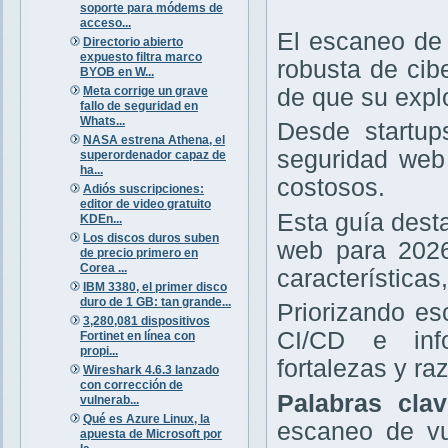
soporte para módems de
acceso...
El escaneo de 
Directorio abierto
expuesto filtra marco
robusta de cib
BYOB en W...
Meta corrige un grave
de que su expl
fallo de seguridad en
Whats...
Desde startup
NASA estrena Athena, el
seguridad web 
superordenador capaz de
ha...
costosos.
Adiós suscripciones:
editor de video gratuito
Esta guía dest
KDEn...
Los discos duros suben
web para 2026
de precio primero en
Corea ...
características
IBM 3380, el primer disco
duro de 1 GB: tan grande...
Priorizando e
3,280,081 dispositivos
CI/CD e info
Fortinet en línea con
propi...
fortalezas y r
Wireshark 4.6.3 lanzado
con corrección de
Palabras cla
vulnerab...
Qué es Azure Linux, la
escaneo de vu
apuesta de Microsoft por