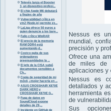
Televés lanza el Booster
3, un dispositivo profesi...
El chip Apple M6 debutará
a finales de año
Vulnerabilidad crítica en
vm2 (Node.js) permite es...
LaLiga ofrece 50 euros a
quien denuncie a los bare...
Nessus es un 
Fallo crítico WinRAR
mundial, confi
El precio de la memoria
RAM DDR4 está
precisión y pro
aumentando d...
Costco quita de sus
Ofrece una amp
ordenadores
preensamblados la ...
de miles de v
El jefe de la CISA subió
documentos sensibles a
aplicaciones y 
Ch...
Copia de seguridad de mi
Nessus es con
móvil, ¿mejor hacerla en ...
detallados y a
ASUS CROSSHAIR X870E
DARK HERO y
herramienta es
CROSSHAIR X870E G...
Fuga de datos en
de vulnerabilid
SoundCloud expone
detalles de 29,...
Sus opcione
Incidente en GitHub de