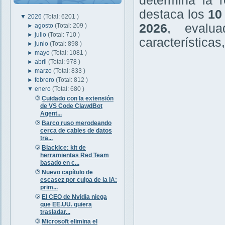
determina la r
destaca los
10
▼
2026
(Total: 6201 )
2026
, evalu
►
agosto
(Total: 209 )
►
julio
(Total: 710 )
características
►
junio
(Total: 898 )
►
mayo
(Total: 1081 )
►
abril
(Total: 978 )
►
marzo
(Total: 833 )
►
febrero
(Total: 812 )
▼
enero
(Total: 680 )
Cuidado con la extensión
de VS Code ClawdBot
Agent...
Barco ruso merodeando
cerca de cables de datos
tra...
BlackIce: kit de
herramientas Red Team
basado en c...
Nuevo capítulo de
escasez por culpa de la IA:
prim...
El CEO de Nvidia niega
que EE.UU. quiera
trasladar...
Microsoft elimina el