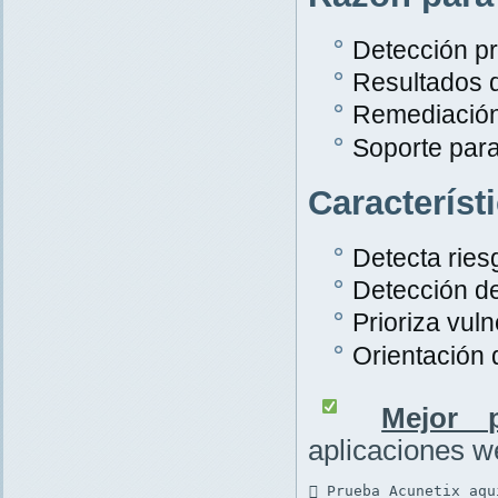
Detección pr
Resultados 
Remediación
Soporte par
Característ
Detecta rie
Detección d
Prioriza vuln
Orientación
Mejor p
aplicaciones 
 Prueba Acunetix aqu