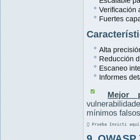
Escalable pa
Verificación
Fuertes cap
Característ
Alta precisió
Reducción de
Escaneo inte
Informes det
Mejor p
vulnerabilid
mínimos falsos
 Prueba Invicti aquí
9. OWASP