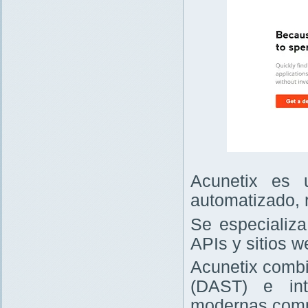
Acunetix es 
automatizado, 
Se especializa
APIs y sitios w
Acunetix combi
(DAST) e int
modernas comp