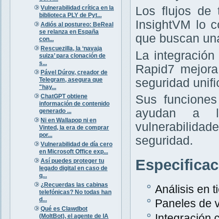
Vulnerabilidad crítica en la
Los flujos de
biblioteca PLY de Pyt...
InsightVM lo 
Adiós al postureo: BeReal
se relanza en España
que buscan una
con...
Rescuezilla, la ‘navaja
La integración
suiza’ para clonación de
s...
Rapid7 mejora
Pável Dúrov, creador de
Telegram, asegura que
seguridad unifi
"hay...
ChatGPT obtiene
Sus funciones
información de contenido
ayudan a la
generado ...
Ni en Wallapop ni en
vulnerabilida
Vinted, la era de comprar
por...
seguridad.
Vulnerabilidad de día cero
en Microsoft Office exp...
Especifica
Así puedes proteger tu
legado digital en caso de
q...
¿Recuerdas las cabinas
Análisis en 
telefónicas? No todas han
d...
Paneles de v
Qué es Clawdbot
Integración
(MoltBot), el agente de IA