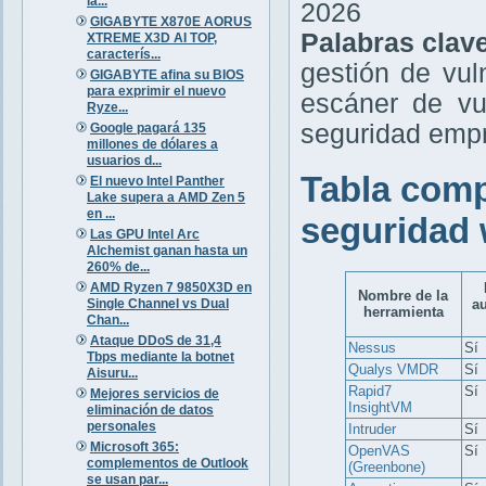
la...
2026
GIGABYTE X870E AORUS
Palabras clav
XTREME X3D AI TOP,
caracterís...
gestión de vul
GIGABYTE afina su BIOS
para exprimir el nuevo
escáner de vu
Ryze...
seguridad empr
Google pagará 135
millones de dólares a
usuarios d...
Tabla comp
El nuevo Intel Panther
Lake supera a AMD Zen 5
en ...
seguridad 
Las GPU Intel Arc
Alchemist ganan hasta un
260% de...
AMD Ryzen 7 9850X3D en
Nombre de la
Single Channel vs Dual
a
herramienta
Chan...
Ataque DDoS de 31,4
Nessus
Sí
Tbps mediante la botnet
Qualys VMDR
Sí
Aisuru...
Rapid7
Sí
Mejores servicios de
InsightVM
eliminación de datos
personales
Intruder
Sí
Microsoft 365:
OpenVAS
Sí
complementos de Outlook
(Greenbone)
se usan par...