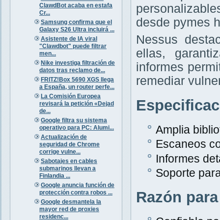
ClawdBot acaba en estafa
personalizabl
Cr...
desde pymes h
Samsung confirma que el
Galaxy S26 Ultra incluirá ...
Nessus destac
Asistente de IA viral
"Clawdbot" puede filtrar
ellas, garant
men...
Nike investiga filtración de
informes permit
datos tras reclamo de...
remediar vulne
FRITZ!Box 5690 XGS llega
a España, un router perfe...
La Comisión Europea
Especifica
revisará la petición «Dejad
de...
Google filtra su sistema
Amplia bibli
operativo para PC: Alumi...
Actualización de
Escaneos co
seguridad de Chrome
corrige vulne...
Informes det
Sabotajes en cables
submarinos llevan a
Soporte para
Finlandia ...
Google anuncia función de
Razón para
protección contra robos ...
Google desmantela la
mayor red de proxies
residenc...