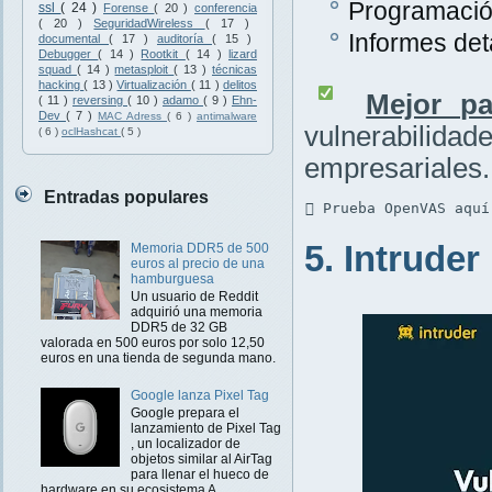
Programación
ssl
( 24 )
Forense
( 20 )
conferencia
( 20 )
SeguridadWireless
( 17 )
Informes det
documental
( 17 )
auditoría
( 15 )
Debugger
( 14 )
Rootkit
( 14 )
lizard
squad
( 14 )
metasploit
( 13 )
técnicas
hacking
( 13 )
Virtualización
( 11 )
delitos
Mejor pa
( 11 )
reversing
( 10 )
adamo
( 9 )
Ehn-
Dev
( 7 )
MAC Adress
( 6 )
antimalware
vulnerabilidad
( 6 )
oclHashcat
( 5 )
empresariales.
Entradas populares
 Prueba OpenVAS aquí
5. Intruder
Memoria DDR5 de 500
euros al precio de una
hamburguesa
Un usuario de Reddit
adquirió una memoria
DDR5 de 32 GB
valorada en 500 euros por solo 12,50
euros en una tienda de segunda mano.
Google lanza Pixel Tag
Google prepara el
lanzamiento de Pixel Tag
, un localizador de
objetos similar al AirTag
para llenar el hueco de
hardware en su ecosistema A...