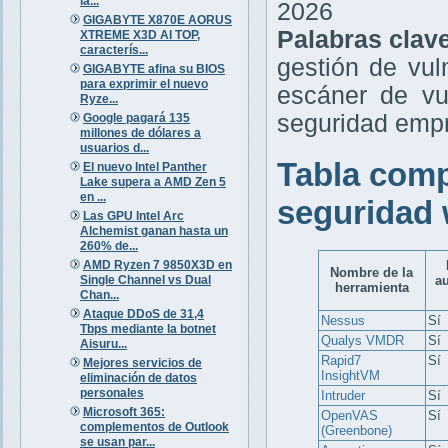
la...
2026
GIGABYTE X870E AORUS
Palabras clav
XTREME X3D AI TOP,
caracterís...
gestión de vul
GIGABYTE afina su BIOS
para exprimir el nuevo
escáner de vu
Ryze...
seguridad empr
Google pagará 135
millones de dólares a
usuarios d...
Tabla comp
El nuevo Intel Panther
Lake supera a AMD Zen 5
en ...
seguridad 
Las GPU Intel Arc
Alchemist ganan hasta un
260% de...
AMD Ryzen 7 9850X3D en
Nombre de la
Single Channel vs Dual
a
herramienta
Chan...
Ataque DDoS de 31,4
Nessus
Sí
Tbps mediante la botnet
Qualys VMDR
Sí
Aisuru...
Rapid7
Sí
Mejores servicios de
InsightVM
eliminación de datos
personales
Intruder
Sí
Microsoft 365:
OpenVAS
Sí
complementos de Outlook
(Greenbone)
se usan par...