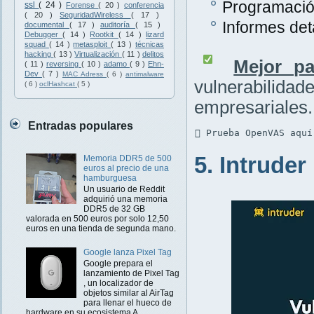
Programación
ssl
( 24 )
Forense
( 20 )
conferencia
( 20 )
SeguridadWireless
( 17 )
Informes det
documental
( 17 )
auditoría
( 15 )
Debugger
( 14 )
Rootkit
( 14 )
lizard
squad
( 14 )
metasploit
( 13 )
técnicas
hacking
( 13 )
Virtualización
( 11 )
delitos
Mejor pa
( 11 )
reversing
( 10 )
adamo
( 9 )
Ehn-
Dev
( 7 )
MAC Adress
( 6 )
antimalware
vulnerabilidad
( 6 )
oclHashcat
( 5 )
empresariales.
Entradas populares
 Prueba OpenVAS aquí
5. Intruder
Memoria DDR5 de 500
euros al precio de una
hamburguesa
Un usuario de Reddit
adquirió una memoria
DDR5 de 32 GB
valorada en 500 euros por solo 12,50
euros en una tienda de segunda mano.
Google lanza Pixel Tag
Google prepara el
lanzamiento de Pixel Tag
, un localizador de
objetos similar al AirTag
para llenar el hueco de
hardware en su ecosistema A...