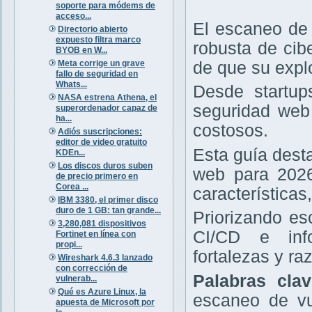
soporte para módems de
acceso...
El escaneo de 
Directorio abierto
expuesto filtra marco
robusta de cib
BYOB en W...
Meta corrige un grave
de que su expl
fallo de seguridad en
Whats...
Desde startup
NASA estrena Athena, el
seguridad web 
superordenador capaz de
ha...
costosos.
Adiós suscripciones:
editor de video gratuito
Esta guía dest
KDEn...
Los discos duros suben
web para 2026
de precio primero en
Corea ...
características
IBM 3380, el primer disco
duro de 1 GB: tan grande...
Priorizando e
3,280,081 dispositivos
CI/CD e info
Fortinet en línea con
propi...
fortalezas y r
Wireshark 4.6.3 lanzado
con corrección de
Palabras cla
vulnerab...
Qué es Azure Linux, la
escaneo de vu
apuesta de Microsoft por