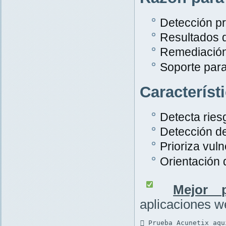
Detección pr
Resultados 
Remediación
Soporte par
Característ
Detecta rie
Detección d
Prioriza vuln
Orientación
Mejor p
aplicaciones 
 Prueba Acunetix aqu