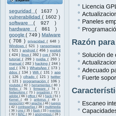
Etiquetas
Licencia GPL
seguridad
( 1637 )
Actualizacio
vulnerabilidad
( 1602 )
Paneles emp
software
( 927 )
Programació
hardware
( 861 )
google
( 749 )
Malware
Razón para
( 708 )
privacidad
( 648 )
Windows
( 521 )
ransomware
( 521 )
android
( 456 )
exploit
Solución de 
( 424 )
linux
( 392 )
cve
( 374 )
tutorial
( 299 )
nvidia
( 293 )
Actualizacio
manual
( 282 )
hacking
( 244 )
ssd
( 176 )
WhatsApp
( 173 )
Adecuado pa
ddos
( 134 )
Wifi
( 131 )
app
Fuerte sopor
( 126 )
cifrado
( 121 )
twitter
( 121 )
programación
( 106 )
youtube
( 82 )
herramientas
( 80 )
Característ
firefox
( 76 )
firmware
( 74 )
Networking
( 73 )
sysadmin
( 72 )
adobe
( 66 )
office
( 62 )
hack
( 51 )
Kernel
( 49 )
antivirus
( 49 )
Escaneo inte
javascript
( 48 )
apache
( 46 )
juegos
( 42 )
contraseñas
( 39 )
multimedia
Capacidades
( 36 )
cms
( 35 )
flash
( 33 )
eventos
( 32 )
MAC
( 30 )
anonymous
( 28 )