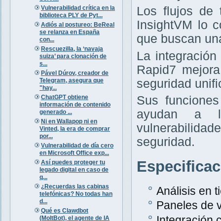
Vulnerabilidad crítica en la
Los flujos de
biblioteca PLY de Pyt...
InsightVM lo 
Adiós al postureo: BeReal
se relanza en España
que buscan una
con...
Rescuezilla, la ‘navaja
La integración
suiza’ para clonación de
s...
Rapid7 mejora
Pável Dúrov, creador de
Telegram, asegura que
seguridad unifi
"hay...
ChatGPT obtiene
Sus funciones
información de contenido
ayudan a la
generado ...
Ni en Wallapop ni en
vulnerabilida
Vinted, la era de comprar
por...
seguridad.
Vulnerabilidad de día cero
en Microsoft Office exp...
Especifica
Así puedes proteger tu
legado digital en caso de
q...
¿Recuerdas las cabinas
Análisis en 
telefónicas? No todas han
d...
Paneles de v
Qué es Clawdbot
Integración
(MoltBot), el agente de IA