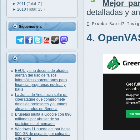
Mejor par
►
2011
(Total: 7 )
►
2010
(Total: 15 )
detalladas y an
 Prueba Rapid7 Insig
Síguenos en:
4. OpenVA
EEUU y una decena de aliados
alertan del uso de falsos
informáticos norcoreanos para
financiar programas nuclear y
balís
La Junta de Andalucía sufre un
ciberataque que compromete
datos de profesores y alumnos
almacenados en Séneca
Bruselas multa a Google con 890
millones por abusar de su
posición en el mercado
Windows 11 puede ocupar hasta
500 GB de espacio por culpa de
este error