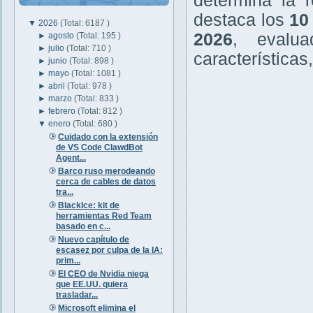
determina la r
destaca los
10
▼
2026
(Total: 6187 )
2026
, evalu
►
agosto
(Total: 195 )
►
julio
(Total: 710 )
características
►
junio
(Total: 898 )
►
mayo
(Total: 1081 )
►
abril
(Total: 978 )
►
marzo
(Total: 833 )
►
febrero
(Total: 812 )
▼
enero
(Total: 680 )
Cuidado con la extensión
de VS Code ClawdBot
Agent...
Barco ruso merodeando
cerca de cables de datos
tra...
BlackIce: kit de
herramientas Red Team
basado en c...
Nuevo capítulo de
escasez por culpa de la IA:
prim...
El CEO de Nvidia niega
que EE.UU. quiera
trasladar...
Microsoft elimina el