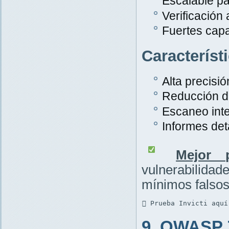
Escalable pa
Verificación
Fuertes cap
Característ
Alta precisió
Reducción de
Escaneo inte
Informes det
Mejor p
vulnerabilid
mínimos falsos
 Prueba Invicti aquí
9. OWASP