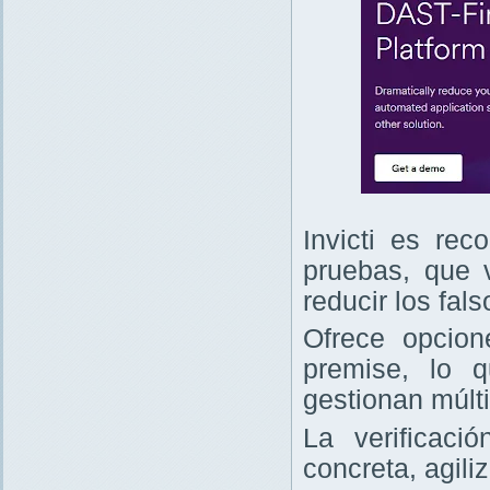
Invicti es re
pruebas, que v
reducir los fals
Ofrece opcio
premise, lo 
gestionan múlt
La verificaci
concreta, agili