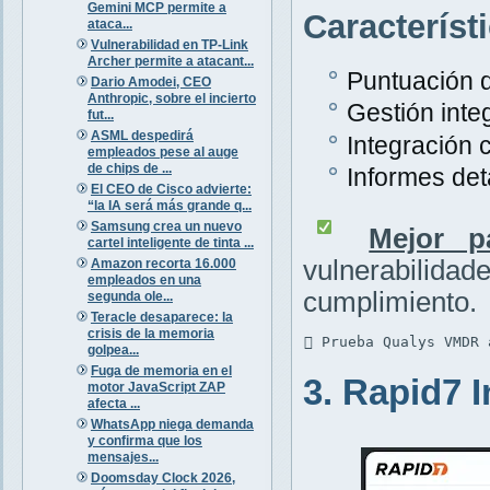
Gemini MCP permite a
Característ
ataca...
Vulnerabilidad en TP-Link
Archer permite a atacant...
Puntuación d
Dario Amodei, CEO
Anthropic, sobre el incierto
Gestión inte
fut...
ASML despedirá
Integración 
empleados pese al auge
de chips de ...
Informes det
El CEO de Cisco advierte:
“la IA será más grande q...
Samsung crea un nuevo
Mejor p
cartel inteligente de tinta ...
vulnerabili
Amazon recorta 16.000
empleados en una
cumplimiento.
segunda ole...
Teracle desaparece: la
crisis de la memoria
 Prueba Qualys VMDR 
golpea...
Fuga de memoria en el
3. Rapid7 
motor JavaScript ZAP
afecta ...
WhatsApp niega demanda
y confirma que los
mensajes...
Doomsday Clock 2026,