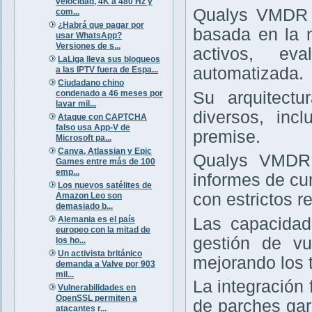
velocidad, 4K a 480 Hz y
Qualys VMDR e
com...
¿Habrá que pagar por
basada en la 
usar WhatsApp?
Versiones de s...
activos, ev
LaLiga lleva sus bloqueos
automatizada.
a las IPTV fuera de Espa...
Ciudadano chino
condenado a 46 meses por
Su arquitectu
lavar mil...
diversos, inc
Ataque con CAPTCHA
falso usa App-V de
premise.
Microsoft pa...
Canva, Atlassian y Epic
Qualys VMDR 
Games entre más de 100
emp...
informes de cu
Los nuevos satélites de
con estrictos re
Amazon Leo son
demasiado b...
Alemania es el país
Las capacidad
europeo con la mitad de
gestión de vu
los ho...
Un activista británico
mejorando los 
demanda a Valve por 903
mil...
La integración
Vulnerabilidades en
OpenSSL permiten a
de parches gar
atacantes r...