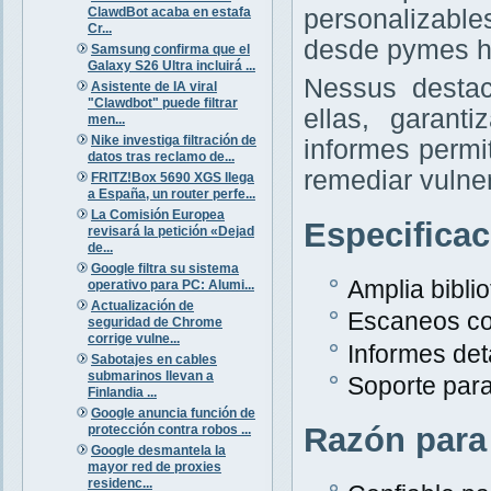
ClawdBot acaba en estafa
personalizabl
Cr...
desde pymes h
Samsung confirma que el
Galaxy S26 Ultra incluirá ...
Nessus destac
Asistente de IA viral
"Clawdbot" puede filtrar
ellas, garant
men...
Nike investiga filtración de
informes permit
datos tras reclamo de...
remediar vulne
FRITZ!Box 5690 XGS llega
a España, un router perfe...
La Comisión Europea
Especifica
revisará la petición «Dejad
de...
Google filtra su sistema
Amplia bibli
operativo para PC: Alumi...
Actualización de
Escaneos co
seguridad de Chrome
corrige vulne...
Informes det
Sabotajes en cables
submarinos llevan a
Soporte para
Finlandia ...
Google anuncia función de
Razón para
protección contra robos ...
Google desmantela la
mayor red de proxies
residenc...