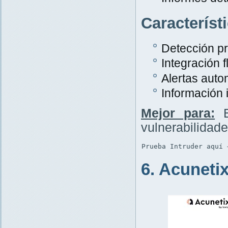
Característ
Detección p
Integración f
Alertas auto
Información 
Mejor para:
E
vulnerabilidad
Prueba Intruder aquí 
6. Acuneti