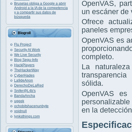
OpenVAS, part
Bruselas obliga a Google a abrir
Android a la IA de la competencia
un escáner de v
y a compartir sus datos de
búsqueda
Ofrece actual
paneles empres
Blogroll
OpenVAS es ad
Flu Project
proporcionand
Security At Work
completo.
We Live Security
Blog Segu-Info
La naturaleza
HackPlayers
TheHackerWay
transparencia
CyberHades
La9deAnon
sólida.
DerechoDeLaRed
Snifer@L4b's
OpenVAS es i
BandaAncha
personalizable
ugeek
ochobitshacenunbyte
en la detección
voidnull
lynksthings.com
Especifica