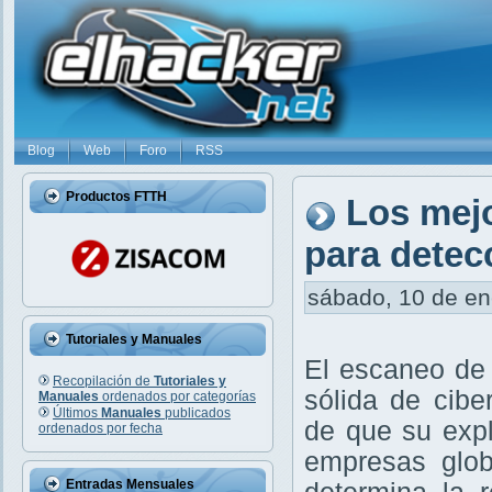
Blog
Web
Foro
RSS
Productos FTTH
Los mej
para detec
sábado, 10 de ene
Tutoriales y Manuales
El escaneo de 
Recopilación de
Tutoriales y
sólida de cibe
Manuales
ordenados por categorías
Últimos
Manuales
publicados
de que su exp
ordenados por fecha
empresas glob
Entradas Mensuales