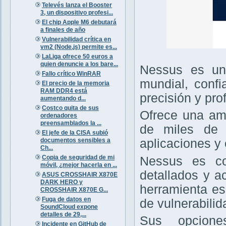
Televés lanza el Booster
3, un dispositivo profesi...
El chip Apple M6 debutará
a finales de año
Vulnerabilidad crítica en
vm2 (Node.js) permite es...
LaLiga ofrece 50 euros a
quien denuncie a los bare...
Nessus es un 
Fallo crítico WinRAR
mundial, confi
El precio de la memoria
RAM DDR4 está
precisión y pro
aumentando d...
Costco quita de sus
Ofrece una amp
ordenadores
preensamblados la ...
de miles de v
El jefe de la CISA subió
documentos sensibles a
aplicaciones y 
Ch...
Copia de seguridad de mi
Nessus es con
móvil, ¿mejor hacerla en ...
detallados y a
ASUS CROSSHAIR X870E
DARK HERO y
herramienta es
CROSSHAIR X870E G...
Fuga de datos en
de vulnerabilid
SoundCloud expone
detalles de 29,...
Sus opcione
Incidente en GitHub de