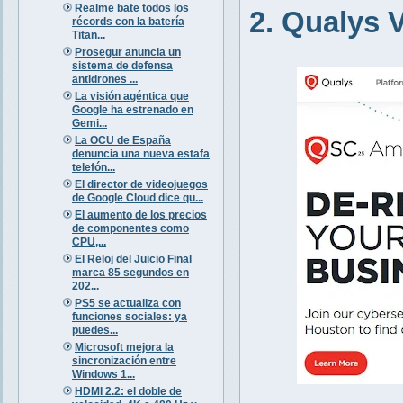
Realme bate todos los
2. Qualys
récords con la batería
Titan...
Prosegur anuncia un
sistema de defensa
antidrones ...
La visión agéntica que
Google ha estrenado en
Gemi...
La OCU de España
denuncia una nueva estafa
telefón...
El director de videojuegos
de Google Cloud dice qu...
El aumento de los precios
de componentes como
CPU,...
El Reloj del Juicio Final
marca 85 segundos en
202...
PS5 se actualiza con
funciones sociales: ya
puedes...
Microsoft mejora la
sincronización entre
Windows 1...
HDMI 2.2: el doble de