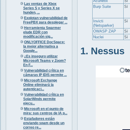
Acunetix
Sí
Las ventas de Xbox
Burp Suite
Sí
Series S y Series X se
hunden, ...
Explotan vulnerabilidad de
Invicti
Sí
FreePBX para desplegar ...
(Netsparker)
Herramienta Swarmer
OWASP ZAP
Sí
elude EDR con
modificación sig...
Nuclei
Sí
ONLYOFFICE DocSpace:
la mejor alternativa a
1. Nessus
Google...
¿Es inseguro utilizar
Microsoft Teams y Zoom?
En F...
Vulnerabilidad crítica en
cámaras IP IDIS permite ...
Microsoft Exchange
Online eliminará la
autenticaci...
Vulnerabilidad crítica en
SolarWinds permite
ejecu...
Microsoft en el punto de
mira: sus centros de IA p...
Estafadores están
enviando spam desde un
correo re...