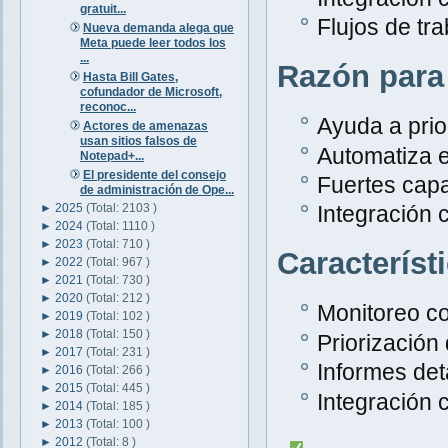
gratuit...
Flujos de tr
Nueva demanda alega que
Meta puede leer todos los
...
Razón para
Hasta Bill Gates,
cofundador de Microsoft,
reconoc...
Ayuda a prior
Actores de amenazas
usan sitios falsos de
Automatiza e
Notepad+...
El presidente del consejo
Fuertes capa
de administración de Ope...
►
2025
(Total: 2103 )
Integración 
►
2024
(Total: 1110 )
►
2023
(Total: 710 )
Característ
►
2022
(Total: 967 )
►
2021
(Total: 730 )
►
2020
(Total: 212 )
Monitoreo c
►
2019
(Total: 102 )
►
2018
(Total: 150 )
Priorización
►
2017
(Total: 231 )
Informes det
►
2016
(Total: 266 )
►
2015
(Total: 445 )
Integración 
►
2014
(Total: 185 )
►
2013
(Total: 100 )
►
2012
(Total: 8 )