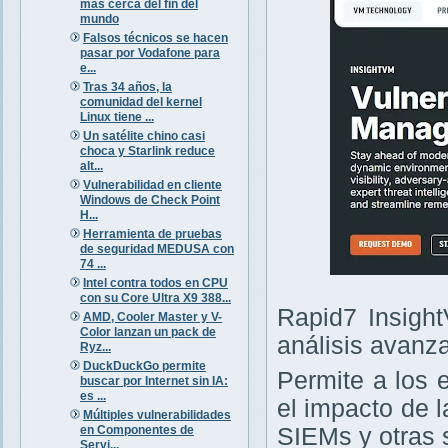
más cerca del fin del
mundo
Falsos técnicos se hacen
pasar por Vodafone para
e...
Tras 34 años, la
comunidad del kernel
Linux tiene ...
Un satélite chino casi
choca y Starlink reduce
alt...
Vulnerabilidad en cliente
Windows de Check Point
H...
Herramienta de pruebas
de seguridad MEDUSA con
74 ...
Intel contra todos en CPU
con su Core Ultra X9 388...
Rapid7 Insight
AMD, Cooler Master y V-
Color lanzan un pack de
análisis avanz
Ryz...
DuckDuckGo permite
Permite a los 
buscar por Internet sin IA:
es ...
el impacto de 
Múltiples vulnerabilidades
en Componentes de
SIEMs y otras 
Servi...