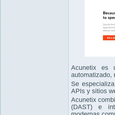
Acunetix es 
automatizado, 
Se especializa
APIs y sitios w
Acunetix combi
(DAST) e int
modernas comp