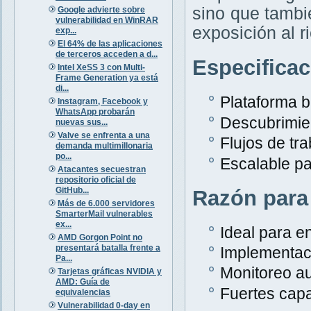
sino que tambi
Google advierte sobre
vulnerabilidad en WinRAR
exposición al r
exp...
El 64% de las aplicaciones
de terceros acceden a d...
Especifica
Intel XeSS 3 con Multi-
Frame Generation ya está
di...
Plataforma 
Instagram, Facebook y
WhatsApp probarán
Descubrimien
nuevas sus...
Valve se enfrenta a una
Flujos de tr
demanda multimillonaria
po...
Escalable p
Atacantes secuestran
repositorio oficial de
GitHub...
Razón para
Más de 6.000 servidores
SmarterMail vulnerables
ex...
Ideal para e
AMD Gorgon Point no
presentará batalla frente a
Implementaci
Pa...
Monitoreo au
Tarjetas gráficas NVIDIA y
AMD: Guía de
Fuertes capa
equivalencias
Vulnerabilidad 0-day en