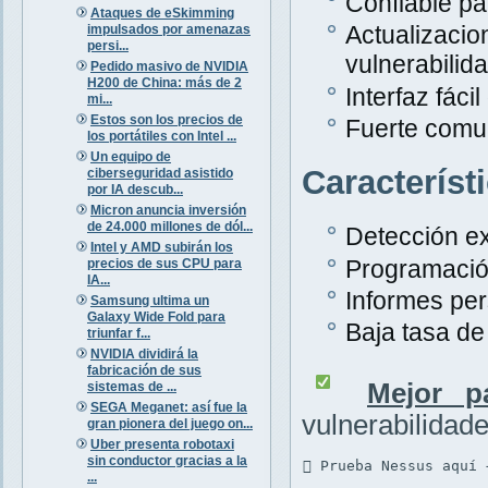
Confiable pa
Ataques de eSkimming
Actualiza
impulsados por amenazas
persi...
vulnerabilid
Pedido masivo de NVIDIA
H200 de China: más de 2
Interfaz fáci
mi...
Estos son los precios de
Fuerte comu
los portátiles con Intel ...
Un equipo de
Característ
ciberseguridad asistido
por IA descub...
Micron anuncia inversión
de 24.000 millones de dól...
Detección ex
Intel y AMD subirán los
Programació
precios de sus CPU para
IA...
Informes per
Samsung ultima un
Galaxy Wide Fold para
Baja tasa de 
triunfar f...
NVIDIA dividirá la
fabricación de sus
Mejor p
sistemas de ...
SEGA Meganet: así fue la
vulnerabilidad
gran pionera del juego on...
Uber presenta robotaxi
sin conductor gracias a la
 Prueba Nessus aquí 
...