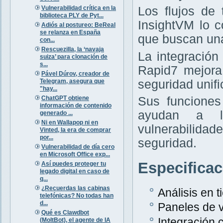
Vulnerabilidad crítica en la
Los flujos de
biblioteca PLY de Pyt...
InsightVM lo 
Adiós al postureo: BeReal
se relanza en España
que buscan una
con...
Rescuezilla, la ‘navaja
La integración
suiza’ para clonación de
s...
Rapid7 mejora
Pável Dúrov, creador de
Telegram, asegura que
seguridad unifi
"hay...
ChatGPT obtiene
Sus funciones
información de contenido
ayudan a la
generado ...
Ni en Wallapop ni en
vulnerabilida
Vinted, la era de comprar
por...
seguridad.
Vulnerabilidad de día cero
en Microsoft Office exp...
Especifica
Así puedes proteger tu
legado digital en caso de
q...
¿Recuerdas las cabinas
Análisis en 
telefónicas? No todas han
d...
Paneles de v
Qué es Clawdbot
Integración
(MoltBot), el agente de IA