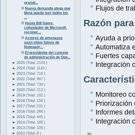
gratuit...
Flujos de tr
Nueva demanda alega que
Meta puede leer todos los
...
Razón para
Hasta Bill Gates,
cofundador de Microsoft,
reconoc...
Ayuda a prior
Actores de amenazas
usan sitios falsos de
Automatiza e
Notepad+...
El presidente del consejo
Fuertes capa
de administración de Ope...
►
2025
(Total: 2103 )
Integración 
►
2024
(Total: 1110 )
►
2023
(Total: 710 )
Característ
►
2022
(Total: 967 )
►
2021
(Total: 730 )
►
2020
(Total: 212 )
Monitoreo c
►
2019
(Total: 102 )
►
2018
(Total: 150 )
Priorización
►
2017
(Total: 231 )
Informes det
►
2016
(Total: 266 )
►
2015
(Total: 445 )
Integración 
►
2014
(Total: 185 )
►
2013
(Total: 100 )
►
2012
(Total: 8 )