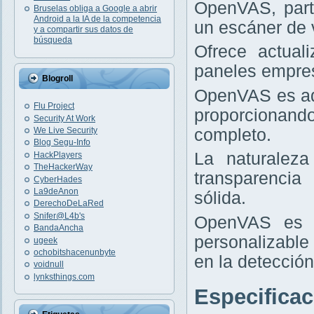
OpenVAS, part
Bruselas obliga a Google a abrir
Android a la IA de la competencia
un escáner de v
y a compartir sus datos de
búsqueda
Ofrece actual
paneles empres
Blogroll
OpenVAS es ad
Flu Project
proporcionand
Security At Work
completo.
We Live Security
Blog Segu-Info
La naturaleza
HackPlayers
TheHackerWay
transparencia
CyberHades
La9deAnon
sólida.
DerechoDeLaRed
Snifer@L4b's
OpenVAS es i
BandaAncha
personalizable
ugeek
ochobitshacenunbyte
en la detección
voidnull
lynksthings.com
Especifica