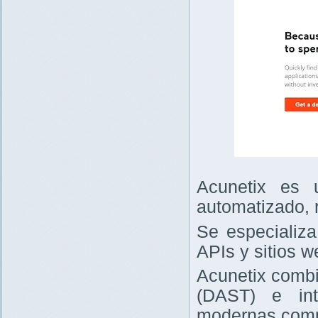
Acunetix es 
automatizado, 
Se especializa
APIs y sitios w
Acunetix combi
(DAST) e int
modernas comp