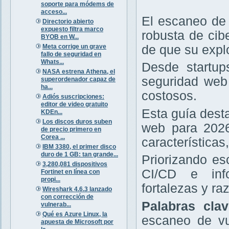
soporte para módems de
acceso...
El escaneo de 
Directorio abierto
expuesto filtra marco
robusta de cib
BYOB en W...
Meta corrige un grave
de que su expl
fallo de seguridad en
Whats...
Desde startup
NASA estrena Athena, el
seguridad web 
superordenador capaz de
ha...
costosos.
Adiós suscripciones:
editor de video gratuito
Esta guía dest
KDEn...
Los discos duros suben
web para 2026
de precio primero en
Corea ...
características
IBM 3380, el primer disco
duro de 1 GB: tan grande...
Priorizando e
3,280,081 dispositivos
CI/CD e info
Fortinet en línea con
propi...
fortalezas y r
Wireshark 4.6.3 lanzado
con corrección de
Palabras cla
vulnerab...
Qué es Azure Linux, la
escaneo de vu
apuesta de Microsoft por