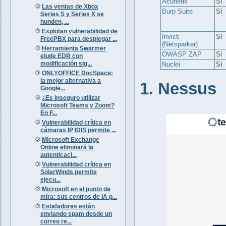
Acunetix
Sí
Las ventas de Xbox
Burp Suite
Sí
Series S y Series X se
hunden, ...
Explotan vulnerabilidad de
Invicti
Sí
FreePBX para desplegar ...
(Netsparker)
Herramienta Swarmer
OWASP ZAP
Sí
elude EDR con
modificación sig...
Nuclei
Sí
ONLYOFFICE DocSpace:
la mejor alternativa a
1. Nessus
Google...
¿Es inseguro utilizar
Microsoft Teams y Zoom?
En F...
Vulnerabilidad crítica en
cámaras IP IDIS permite ...
Microsoft Exchange
Online eliminará la
autenticaci...
Vulnerabilidad crítica en
SolarWinds permite
ejecu...
Microsoft en el punto de
mira: sus centros de IA p...
Estafadores están
enviando spam desde un
correo re...