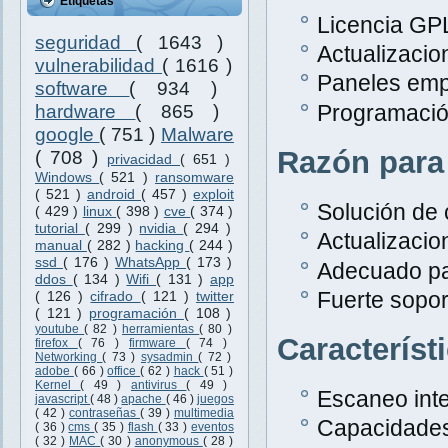
Etiquetas
Licencia GPL
seguridad
( 1643 )
Actualizacio
vulnerabilidad
( 1616 )
Paneles emp
software
( 934 )
Programació
hardware
( 865 )
google
( 751 )
Malware
Razón para
( 708 )
privacidad
( 651 )
Windows
( 521 )
ransomware
( 521 )
android
( 457 )
exploit
Solución de 
( 429 )
linux
( 398 )
cve
( 374 )
tutorial
( 299 )
nvidia
( 294 )
Actualizacio
manual
( 282 )
hacking
( 244 )
ssd
( 176 )
WhatsApp
( 173 )
Adecuado pa
ddos
( 134 )
Wifi
( 131 )
app
Fuerte sopor
( 126 )
cifrado
( 121 )
twitter
( 121 )
programación
( 108 )
youtube
( 82 )
herramientas
( 80 )
Característ
firefox
( 76 )
firmware
( 74 )
Networking
( 73 )
sysadmin
( 72 )
adobe
( 66 )
office
( 62 )
hack
( 51 )
Kernel
( 49 )
antivirus
( 49 )
Escaneo inte
javascript
( 48 )
apache
( 46 )
juegos
( 42 )
contraseñas
( 39 )
multimedia
Capacidades
( 36 )
cms
( 35 )
flash
( 33 )
eventos
( 32 )
MAC
( 30 )
anonymous
( 28 )