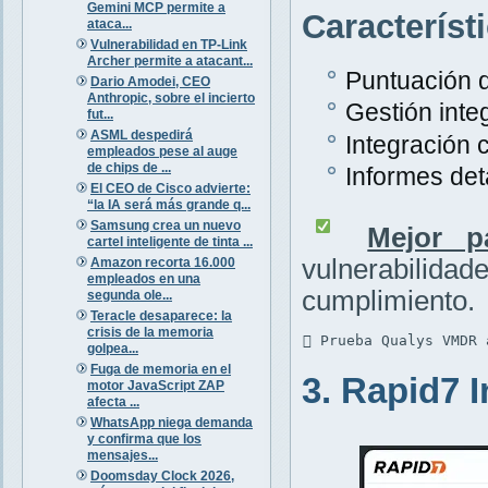
Gemini MCP permite a
Característ
ataca...
Vulnerabilidad en TP-Link
Archer permite a atacant...
Puntuación d
Dario Amodei, CEO
Anthropic, sobre el incierto
Gestión inte
fut...
ASML despedirá
Integración 
empleados pese al auge
de chips de ...
Informes det
El CEO de Cisco advierte:
“la IA será más grande q...
Samsung crea un nuevo
Mejor p
cartel inteligente de tinta ...
vulnerabili
Amazon recorta 16.000
empleados en una
cumplimiento.
segunda ole...
Teracle desaparece: la
crisis de la memoria
 Prueba Qualys VMDR 
golpea...
Fuga de memoria en el
3. Rapid7 
motor JavaScript ZAP
afecta ...
WhatsApp niega demanda
y confirma que los
mensajes...
Doomsday Clock 2026,