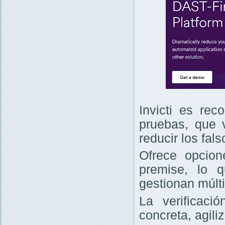
Invicti es re
pruebas, que v
reducir los fals
Ofrece opcio
premise, lo 
gestionan múlt
La verificaci
concreta, agili