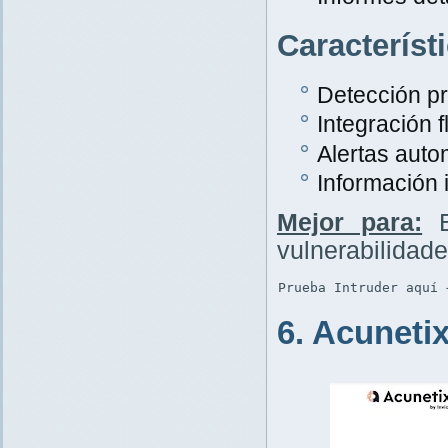
Característ
Detección p
Integración f
Alertas auto
Información 
Mejor para:
E
vulnerabilidad
Prueba Intruder aquí 
6. Acuneti