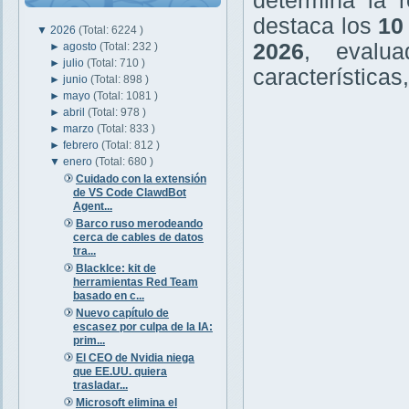
determina la r
destaca los
10
▼
2026
(Total: 6224 )
2026
, evalu
►
agosto
(Total: 232 )
►
julio
(Total: 710 )
características
►
junio
(Total: 898 )
►
mayo
(Total: 1081 )
►
abril
(Total: 978 )
►
marzo
(Total: 833 )
►
febrero
(Total: 812 )
▼
enero
(Total: 680 )
Cuidado con la extensión
de VS Code ClawdBot
Agent...
Barco ruso merodeando
cerca de cables de datos
tra...
BlackIce: kit de
herramientas Red Team
basado en c...
Nuevo capítulo de
escasez por culpa de la IA:
prim...
El CEO de Nvidia niega
que EE.UU. quiera
trasladar...
Microsoft elimina el