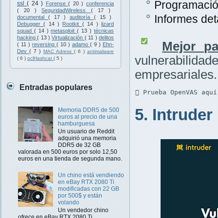
Programación
ssl
( 24 )
Forense
( 20 )
conferencia
( 20 )
SeguridadWireless
( 17 )
Informes det
documental
( 17 )
auditoría
( 15 )
Debugger
( 14 )
Rootkit
( 14 )
lizard
squad
( 14 )
metasploit
( 13 )
técnicas
hacking
( 13 )
Virtualización
( 11 )
delitos
Mejor pa
( 11 )
reversing
( 10 )
adamo
( 9 )
Ehn-
Dev
( 7 )
MAC Adress
( 6 )
antimalware
vulnerabilidad
( 6 )
oclHashcat
( 5 )
empresariales.
Entradas populares
 Prueba OpenVAS aquí
5. Intruder
Memoria DDR5 de 500
euros al precio de una
hamburguesa
Un usuario de Reddit
adquirió una memoria
DDR5 de 32 GB
valorada en 500 euros por solo 12,50
euros en una tienda de segunda mano.
Un chino está vendiendo
en eBay RTX 2080 Ti
modificadas con 22 GB
por 500$ y están
volando
Un vendedor chino
ofrece en eBay RTX 2080 Ti