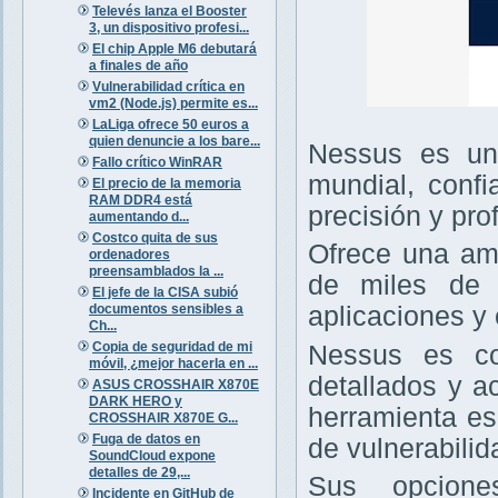
Televés lanza el Booster
3, un dispositivo profesi...
El chip Apple M6 debutará
a finales de año
Vulnerabilidad crítica en
vm2 (Node.js) permite es...
LaLiga ofrece 50 euros a
quien denuncie a los bare...
Nessus es un 
Fallo crítico WinRAR
mundial, confi
El precio de la memoria
RAM DDR4 está
precisión y pro
aumentando d...
Costco quita de sus
Ofrece una amp
ordenadores
preensamblados la ...
de miles de v
El jefe de la CISA subió
documentos sensibles a
aplicaciones y 
Ch...
Copia de seguridad de mi
Nessus es con
móvil, ¿mejor hacerla en ...
detallados y a
ASUS CROSSHAIR X870E
DARK HERO y
herramienta es
CROSSHAIR X870E G...
Fuga de datos en
de vulnerabilid
SoundCloud expone
detalles de 29,...
Sus opcione
Incidente en GitHub de