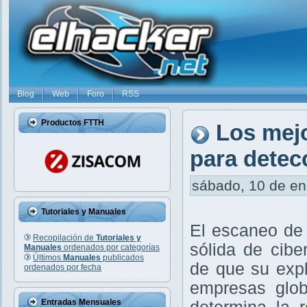
Blog
Web
Foro
RSS
Productos FTTH
Los mej
para detec
sábado, 10 de ene
Tutoriales y Manuales
El escaneo de 
Recopilación de
Tutoriales y
sólida de cibe
Manuales
ordenados por categorías
Últimos
Manuales
publicados
de que su exp
ordenados por fecha
empresas glob
Entradas Mensuales