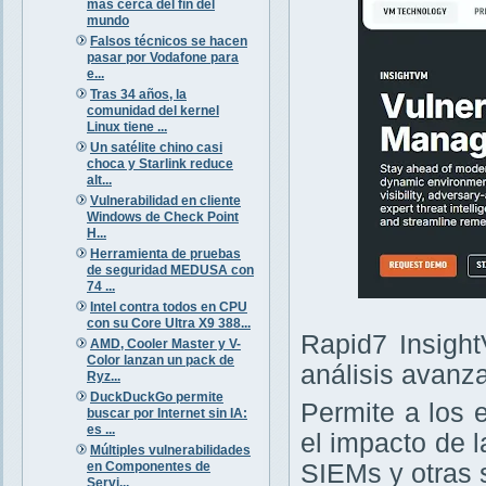
más cerca del fin del
mundo
Falsos técnicos se hacen
pasar por Vodafone para
e...
Tras 34 años, la
comunidad del kernel
Linux tiene ...
Un satélite chino casi
choca y Starlink reduce
alt...
Vulnerabilidad en cliente
Windows de Check Point
H...
Herramienta de pruebas
de seguridad MEDUSA con
74 ...
Intel contra todos en CPU
con su Core Ultra X9 388...
Rapid7 Insight
AMD, Cooler Master y V-
Color lanzan un pack de
análisis avanz
Ryz...
DuckDuckGo permite
Permite a los 
buscar por Internet sin IA:
es ...
el impacto de 
Múltiples vulnerabilidades
en Componentes de
SIEMs y otras 
Servi...