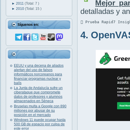
Mejor par
►
2011
(Total: 7 )
►
2010
(Total: 15 )
detalladas y an
 Prueba Rapid7 Insig
Síguenos en:
4. OpenVA
EEUU y una decena de aliados
alertan del uso de falsos
informáticos norcoreanos para
financiar programas nuclear y
balís
La Junta de Andalucía sufre un
ciberataque que compromete
datos de profesores y alumnos
almacenados en Séneca
Bruselas multa a Google con 890
millones por abusar de su
posición en el mercado
Windows 11 puede ocupar hasta
500 GB de espacio por culpa de
este error