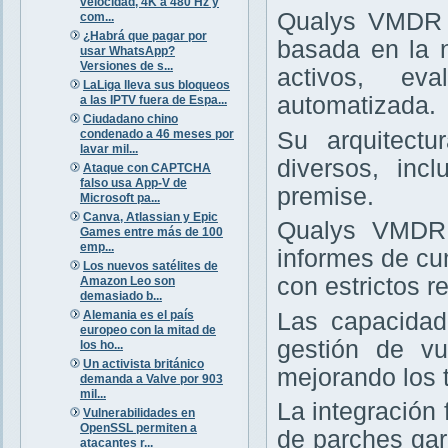
velocidad, 4K a 480 Hz y
Qualys VMDR e
com...
¿Habrá que pagar por
basada en la 
usar WhatsApp?
Versiones de s...
activos, ev
LaLiga lleva sus bloqueos
automatizada.
a las IPTV fuera de Espa...
Ciudadano chino
condenado a 46 meses por
Su arquitectu
lavar mil...
diversos, inc
Ataque con CAPTCHA
falso usa App-V de
premise.
Microsoft pa...
Canva, Atlassian y Epic
Qualys VMDR 
Games entre más de 100
emp...
informes de cu
Los nuevos satélites de
con estrictos re
Amazon Leo son
demasiado b...
Alemania es el país
Las capacidad
europeo con la mitad de
gestión de vu
los ho...
Un activista británico
mejorando los 
demanda a Valve por 903
mil...
La integración
Vulnerabilidades en
OpenSSL permiten a
de parches gar
atacantes r...