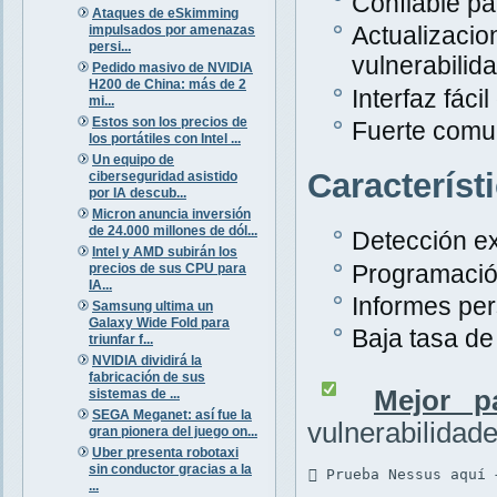
Confiable pa
Ataques de eSkimming
Actualiza
impulsados por amenazas
persi...
vulnerabilid
Pedido masivo de NVIDIA
H200 de China: más de 2
Interfaz fáci
mi...
Estos son los precios de
Fuerte comu
los portátiles con Intel ...
Un equipo de
Característ
ciberseguridad asistido
por IA descub...
Micron anuncia inversión
de 24.000 millones de dól...
Detección ex
Intel y AMD subirán los
Programació
precios de sus CPU para
IA...
Informes per
Samsung ultima un
Galaxy Wide Fold para
Baja tasa de 
triunfar f...
NVIDIA dividirá la
fabricación de sus
Mejor p
sistemas de ...
SEGA Meganet: así fue la
vulnerabilidad
gran pionera del juego on...
Uber presenta robotaxi
sin conductor gracias a la
 Prueba Nessus aquí 
...