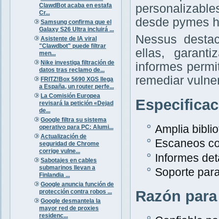
ClawdBot acaba en estafa
personalizabl
Cr...
desde pymes h
Samsung confirma que el
Galaxy S26 Ultra incluirá ...
Nessus destac
Asistente de IA viral
"Clawdbot" puede filtrar
ellas, garant
men...
Nike investiga filtración de
informes permit
datos tras reclamo de...
remediar vulne
FRITZ!Box 5690 XGS llega
a España, un router perfe...
La Comisión Europea
Especifica
revisará la petición «Dejad
de...
Google filtra su sistema
Amplia bibli
operativo para PC: Alumi...
Actualización de
Escaneos co
seguridad de Chrome
corrige vulne...
Informes det
Sabotajes en cables
submarinos llevan a
Soporte para
Finlandia ...
Google anuncia función de
Razón para
protección contra robos ...
Google desmantela la
mayor red de proxies
residenc...