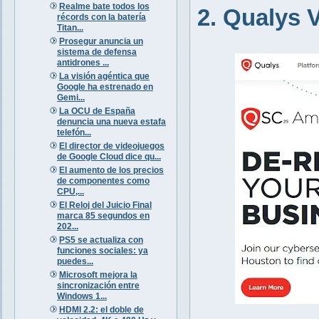
Realme bate todos los
2. Qualys
récords con la batería
Titan...
Prosegur anuncia un
sistema de defensa
antidrones ...
La visión agéntica que
Google ha estrenado en
Gemi...
La OCU de España
denuncia una nueva estafa
telefón...
El director de videojuegos
de Google Cloud dice qu...
El aumento de los precios
de componentes como
CPU,...
El Reloj del Juicio Final
marca 85 segundos en
202...
PS5 se actualiza con
funciones sociales: ya
puedes...
Microsoft mejora la
sincronización entre
Windows 1...
HDMI 2.2: el doble de