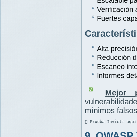
Escalable pa
Verificación
Fuertes cap
Característ
Alta precisió
Reducción de
Escaneo inte
Informes det
Mejor p
vulnerabilid
mínimos falsos
 Prueba Invicti aquí
9. OWASP