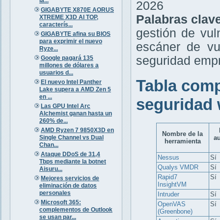
la...
2026
GIGABYTE X870E AORUS
Palabras clav
XTREME X3D AI TOP,
caracterís...
gestión de vul
GIGABYTE afina su BIOS
para exprimir el nuevo
escáner de vu
Ryze...
seguridad empr
Google pagará 135
millones de dólares a
usuarios d...
Tabla comp
El nuevo Intel Panther
Lake supera a AMD Zen 5
en ...
seguridad 
Las GPU Intel Arc
Alchemist ganan hasta un
260% de...
AMD Ryzen 7 9850X3D en
Nombre de la
Single Channel vs Dual
a
herramienta
Chan...
Ataque DDoS de 31,4
Nessus
Sí
Tbps mediante la botnet
Qualys VMDR
Sí
Aisuru...
Rapid7
Sí
Mejores servicios de
InsightVM
eliminación de datos
personales
Intruder
Sí
Microsoft 365:
OpenVAS
Sí
complementos de Outlook
(Greenbone)
se usan par...