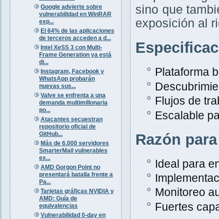
sino que tambi
Google advierte sobre
vulnerabilidad en WinRAR
exposición al r
exp...
El 64% de las aplicaciones
de terceros acceden a d...
Especifica
Intel XeSS 3 con Multi-
Frame Generation ya está
di...
Plataforma 
Instagram, Facebook y
WhatsApp probarán
Descubrimien
nuevas sus...
Valve se enfrenta a una
Flujos de tr
demanda multimillonaria
po...
Escalable p
Atacantes secuestran
repositorio oficial de
GitHub...
Razón para
Más de 6.000 servidores
SmarterMail vulnerables
ex...
Ideal para e
AMD Gorgon Point no
presentará batalla frente a
Implementaci
Pa...
Monitoreo au
Tarjetas gráficas NVIDIA y
AMD: Guía de
Fuertes capa
equivalencias
Vulnerabilidad 0-day en