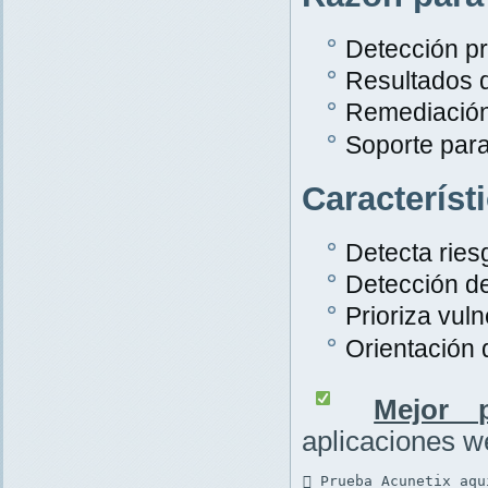
Detección pr
Resultados 
Remediación
Soporte par
Característ
Detecta rie
Detección d
Prioriza vuln
Orientación
Mejor p
aplicaciones 
 Prueba Acunetix aqu