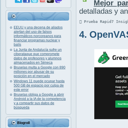
Mejor par
detalladas y an
 Prueba Rapid7 Insig
EEUU y una decena de aliados
4. OpenVA
alertan del uso de falsos
informáticos norcoreanos para
financiar programas nuclear y
balís
La Junta de Andalucía sufre un
ciberataque que compromete
datos de profesores y alumnos
almacenados en Séneca
Bruselas multa a Google con 890
millones por abusar de su
posición en el mercado
Windows 11 puede ocupar hasta
500 GB de espacio por culpa de
este error
Bruselas obliga a Google a abrir
Android a la IA de la competencia
y a compartir sus datos de
búsqueda
Blogroll