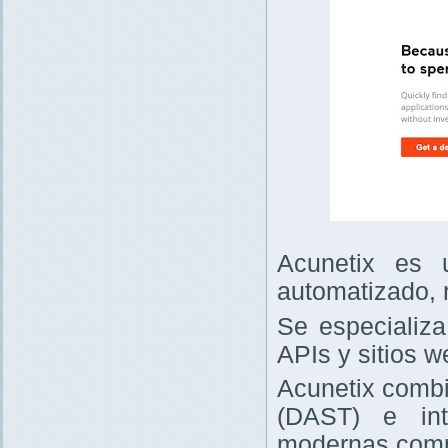
Acunetix es 
automatizado, 
Se especializa
APIs y sitios w
Acunetix combi
(DAST) e int
modernas comp