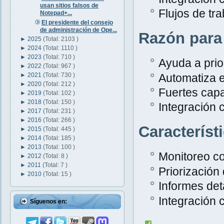
usan sitios falsos de
Flujos de tr
Notepad+...
El presidente del consejo
de administración de Ope...
Razón para
►
2025
(Total: 2103 )
►
2024
(Total: 1110 )
►
2023
(Total: 710 )
Ayuda a prior
►
2022
(Total: 967 )
Automatiza e
►
2021
(Total: 730 )
►
2020
(Total: 212 )
Fuertes capa
►
2019
(Total: 102 )
►
2018
(Total: 150 )
Integración 
►
2017
(Total: 231 )
►
2016
(Total: 266 )
Característ
►
2015
(Total: 445 )
►
2014
(Total: 185 )
►
2013
(Total: 100 )
Monitoreo c
►
2012
(Total: 8 )
►
2011
(Total: 7 )
Priorización
►
2010
(Total: 15 )
Informes det
Integración 
Síguenos en: