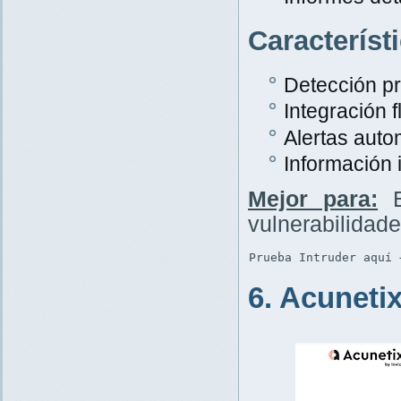
Característ
Detección p
Integración f
Alertas auto
Información 
Mejor para:
E
vulnerabilidad
Prueba Intruder aquí 
6. Acuneti