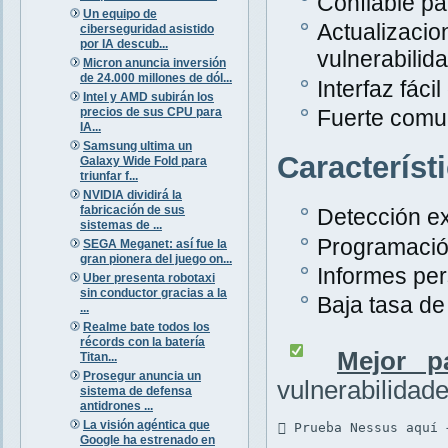
Confiable pa
Un equipo de
Actualiza
ciberseguridad asistido
por IA descub...
vulnerabilid
Micron anuncia inversión
de 24.000 millones de dól...
Interfaz fáci
Intel y AMD subirán los
precios de sus CPU para
Fuerte comu
IA...
Samsung ultima un
Característ
Galaxy Wide Fold para
triunfar f...
NVIDIA dividirá la
fabricación de sus
Detección ex
sistemas de ...
Programació
SEGA Meganet: así fue la
gran pionera del juego on...
Informes per
Uber presenta robotaxi
sin conductor gracias a la
Baja tasa de 
...
Realme bate todos los
récords con la batería
Mejor p
Titan...
Prosegur anuncia un
vulnerabilidad
sistema de defensa
antidrones ...
La visión agéntica que
 Prueba Nessus aquí 
Google ha estrenado en