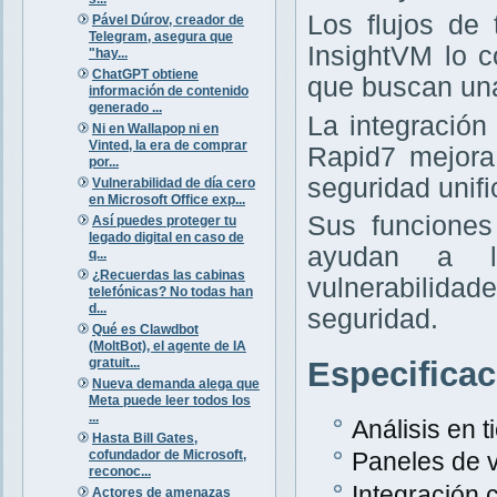
Los flujos de
Pável Dúrov, creador de
Telegram, asegura que
InsightVM lo 
"hay...
ChatGPT obtiene
que buscan una
información de contenido
generado ...
La integración
Ni en Wallapop ni en
Vinted, la era de comprar
Rapid7 mejora
por...
seguridad unifi
Vulnerabilidad de día cero
en Microsoft Office exp...
Sus funciones
Así puedes proteger tu
legado digital en caso de
ayudan a la
q...
¿Recuerdas las cabinas
vulnerabilida
telefónicas? No todas han
d...
seguridad.
Qué es Clawdbot
(MoltBot), el agente de IA
gratuit...
Especifica
Nueva demanda alega que
Meta puede leer todos los
...
Análisis en 
Hasta Bill Gates,
cofundador de Microsoft,
Paneles de v
reconoc...
Integración
Actores de amenazas