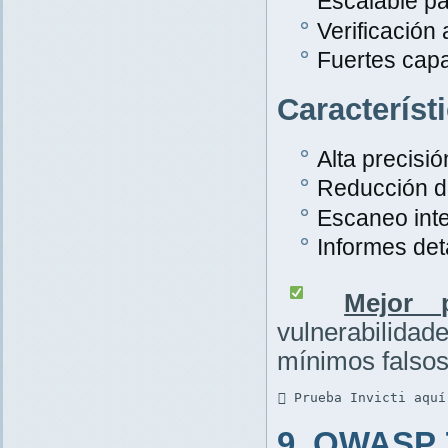
Escalable pa
Verificación
Fuertes cap
Característ
Alta precisió
Reducción de
Escaneo inte
Informes det
Mejor p
vulnerabilid
mínimos falsos
 Prueba Invicti aquí
9. OWASP