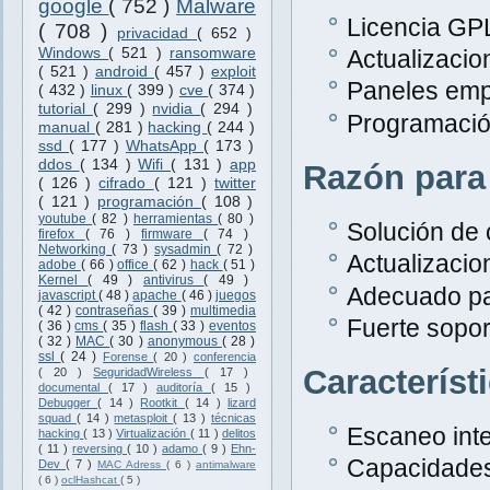
google
( 752 )
Malware
Licencia GPL
( 708 )
privacidad
( 652 )
Windows
( 521 )
ransomware
Actualizacio
( 521 )
android
( 457 )
exploit
Paneles emp
( 432 )
linux
( 399 )
cve
( 374 )
tutorial
( 299 )
nvidia
( 294 )
Programació
manual
( 281 )
hacking
( 244 )
ssd
( 177 )
WhatsApp
( 173 )
ddos
( 134 )
Wifi
( 131 )
app
Razón para
( 126 )
cifrado
( 121 )
twitter
( 121 )
programación
( 108 )
youtube
( 82 )
herramientas
( 80 )
Solución de 
firefox
( 76 )
firmware
( 74 )
Networking
( 73 )
sysadmin
( 72 )
Actualizacio
adobe
( 66 )
office
( 62 )
hack
( 51 )
Kernel
( 49 )
antivirus
( 49 )
Adecuado pa
javascript
( 48 )
apache
( 46 )
juegos
( 42 )
contraseñas
( 39 )
multimedia
Fuerte sopor
( 36 )
cms
( 35 )
flash
( 33 )
eventos
( 32 )
MAC
( 30 )
anonymous
( 28 )
ssl
( 24 )
Forense
( 20 )
conferencia
Característ
( 20 )
SeguridadWireless
( 17 )
documental
( 17 )
auditoría
( 15 )
Debugger
( 14 )
Rootkit
( 14 )
lizard
squad
( 14 )
metasploit
( 13 )
técnicas
Escaneo inte
hacking
( 13 )
Virtualización
( 11 )
delitos
( 11 )
reversing
( 10 )
adamo
( 9 )
Ehn-
Capacidades
Dev
( 7 )
MAC Adress
( 6 )
antimalware
( 6 )
oclHashcat
( 5 )