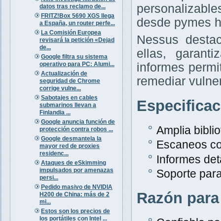
personalizabl
datos tras reclamo de...
FRITZ!Box 5690 XGS llega
desde pymes h
a España, un router perfe...
La Comisión Europea
Nessus destac
revisará la petición «Dejad
de...
ellas, garant
Google filtra su sistema
informes permit
operativo para PC: Alumi...
Actualización de
remediar vulne
seguridad de Chrome
corrige vulne...
Sabotajes en cables
Especifica
submarinos llevan a
Finlandia ...
Google anuncia función de
Amplia bibli
protección contra robos ...
Google desmantela la
Escaneos co
mayor red de proxies
residenc...
Informes det
Ataques de eSkimming
impulsados por amenazas
Soporte para
persi...
Pedido masivo de NVIDIA
Razón para
H200 de China: más de 2
mi...
Estos son los precios de
los portátiles con Intel ...