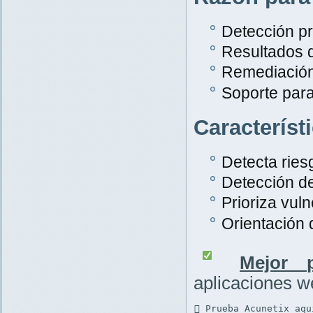
Detección pr
Resultados 
Remediación
Soporte par
Característ
Detecta rie
Detección d
Prioriza vuln
Orientación
Mejor p
aplicaciones 
 Prueba Acunetix aqu