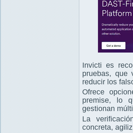
Invicti es re
pruebas, que v
reducir los fals
Ofrece opcio
premise, lo 
gestionan múlt
La verificaci
concreta, agili