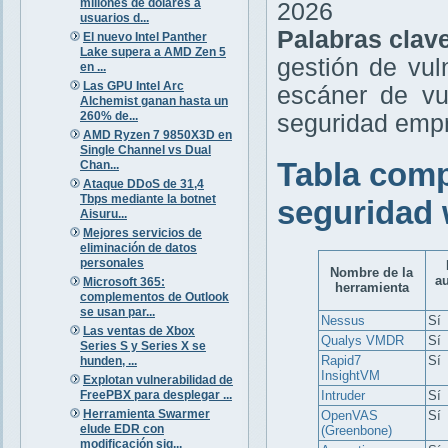
millones de dólares a
2026
usuarios d...
Palabras clav
El nuevo Intel Panther
Lake supera a AMD Zen 5
gestión de vul
en ...
Las GPU Intel Arc
escáner de vu
Alchemist ganan hasta un
260% de...
seguridad empr
AMD Ryzen 7 9850X3D en
Single Channel vs Dual
Tabla comp
Chan...
Ataque DDoS de 31,4
Tbps mediante la botnet
seguridad 
Aisuru...
Mejores servicios de
eliminación de datos
personales
Nombre de la
a
Microsoft 365:
herramienta
complementos de Outlook
se usan par...
Nessus
Sí
Las ventas de Xbox
Qualys VMDR
Sí
Series S y Series X se
Rapid7
Sí
hunden, ...
InsightVM
Explotan vulnerabilidad de
FreePBX para desplegar ...
Intruder
Sí
Herramienta Swarmer
OpenVAS
Sí
elude EDR con
(Greenbone)
modificación sig...