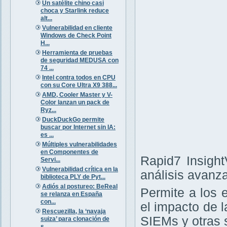
Un satélite chino casi
choca y Starlink reduce
alt...
Vulnerabilidad en cliente
Windows de Check Point
H...
Herramienta de pruebas
de seguridad MEDUSA con
74 ...
Intel contra todos en CPU
con su Core Ultra X9 388...
AMD, Cooler Master y V-
Color lanzan un pack de
Ryz...
DuckDuckGo permite
buscar por Internet sin IA:
es ...
Múltiples vulnerabilidades
en Componentes de
Rapid7 Insight
Servi...
Vulnerabilidad crítica en la
análisis avanz
biblioteca PLY de Pyt...
Adiós al postureo: BeReal
Permite a los 
se relanza en España
con...
el impacto de 
Rescuezilla, la ‘navaja
SIEMs y otras 
suiza’ para clonación de
s...