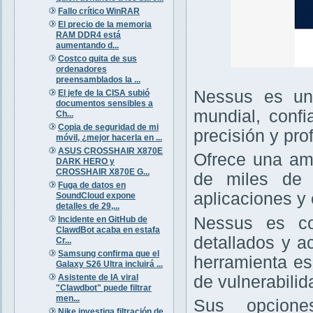
Fallo crítico WinRAR
El precio de la memoria
RAM DDR4 está
aumentando d...
Costco quita de sus
ordenadores
preensamblados la ...
Nessus es un 
El jefe de la CISA subió
documentos sensibles a
mundial, confi
Ch...
Copia de seguridad de mi
precisión y pro
móvil, ¿mejor hacerla en ...
ASUS CROSSHAIR X870E
Ofrece una amp
DARK HERO y
CROSSHAIR X870E G...
de miles de v
Fuga de datos en
aplicaciones y 
SoundCloud expone
detalles de 29,...
Nessus es con
Incidente en GitHub de
ClawdBot acaba en estafa
detallados y a
Cr...
Samsung confirma que el
herramienta es
Galaxy S26 Ultra incluirá ...
de vulnerabilid
Asistente de IA viral
"Clawdbot" puede filtrar
men...
Sus opcione
Nike investiga filtración de