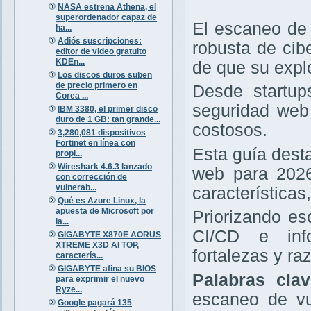
NASA estrena Athena, el
superordenador capaz de
El escaneo de 
ha...
Adiós suscripciones:
robusta de cib
editor de video gratuito
KDEn...
de que su expl
Los discos duros suben
de precio primero en
Desde startup
Corea ...
seguridad web 
IBM 3380, el primer disco
duro de 1 GB: tan grande...
costosos.
3,280,081 dispositivos
Fortinet en línea con
Esta guía dest
propi...
Wireshark 4.6.3 lanzado
web para 2026
con corrección de
vulnerab...
características
Qué es Azure Linux, la
apuesta de Microsoft por
Priorizando e
la...
CI/CD e info
GIGABYTE X870E AORUS
XTREME X3D AI TOP,
fortalezas y r
caracterís...
GIGABYTE afina su BIOS
Palabras cla
para exprimir el nuevo
Ryze...
escaneo de vu
Google pagará 135