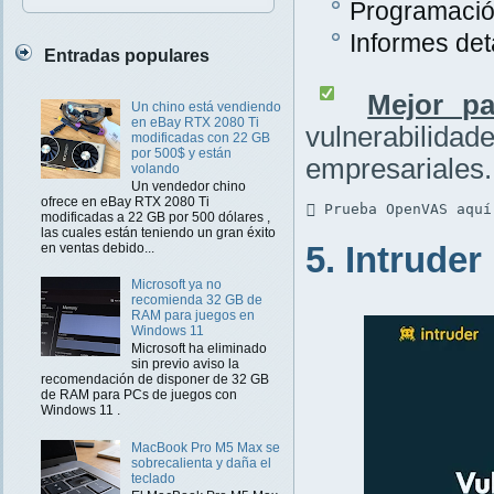
Programación
Informes det
Entradas populares
Mejor pa
Un chino está vendiendo
en eBay RTX 2080 Ti
vulnerabilidad
modificadas con 22 GB
por 500$ y están
empresariales.
volando
Un vendedor chino
ofrece en eBay RTX 2080 Ti
 Prueba OpenVAS aquí
modificadas a 22 GB por 500 dólares ,
las cuales están teniendo un gran éxito
5. Intruder
en ventas debido...
Microsoft ya no
recomienda 32 GB de
RAM para juegos en
Windows 11
Microsoft ha eliminado
sin previo aviso la
recomendación de disponer de 32 GB
de RAM para PCs de juegos con
Windows 11 .
MacBook Pro M5 Max se
sobrecalienta y daña el
teclado