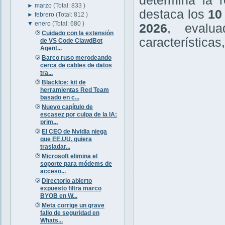
determina la r
►
marzo
(Total: 833 )
destaca los
10
►
febrero
(Total: 812 )
▼
enero
(Total: 680 )
2026
, evalu
Cuidado con la extensión
características
de VS Code ClawdBot
Agent...
Barco ruso merodeando
cerca de cables de datos
tra...
BlackIce: kit de
herramientas Red Team
basado en c...
Nuevo capítulo de
escasez por culpa de la IA:
prim...
El CEO de Nvidia niega
que EE.UU. quiera
trasladar...
Microsoft elimina el
soporte para módems de
acceso...
Directorio abierto
expuesto filtra marco
BYOB en W...
Meta corrige un grave
fallo de seguridad en
Whats...