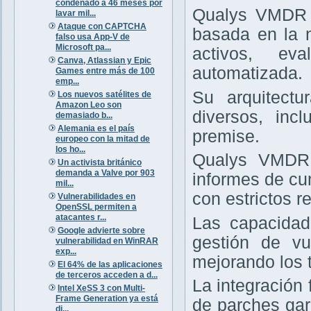
condenado a 46 meses por
Qualys VMDR e
lavar mil...
Ataque con CAPTCHA
basada en la 
falso usa App-V de
Microsoft pa...
activos, ev
Canva, Atlassian y Epic
automatizada.
Games entre más de 100
emp...
Su arquitectu
Los nuevos satélites de
Amazon Leo son
diversos, inc
demasiado b...
Alemania es el país
premise.
europeo con la mitad de
los ho...
Qualys VMDR 
Un activista británico
demanda a Valve por 903
informes de cu
mil...
con estrictos re
Vulnerabilidades en
OpenSSL permiten a
atacantes r...
Las capacidad
Google advierte sobre
gestión de vu
vulnerabilidad en WinRAR
exp...
mejorando los 
El 64% de las aplicaciones
de terceros acceden a d...
La integración
Intel XeSS 3 con Multi-
Frame Generation ya está
de parches gar
di...