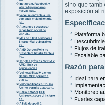
sino que tambi
Instagram, Facebook y
WhatsApp probarán
exposición al r
nuevas sus...
Valve se enfrenta a una
demanda multimillonaria
Especifica
po...
Atacantes secuestran
repositorio oficial de
Plataforma 
GitHub...
Más de 6.000 servidores
Descubrimien
SmarterMail vulnerables
ex...
Flujos de tr
AMD Gorgon Point no
presentará batalla frente a
Escalable p
Pa...
Tarjetas gráficas NVIDIA y
Razón para
AMD: Guía de
equivalencias
Vulnerabilidad 0-day en
Gemini MCP permite a
Ideal para e
ataca...
Implementaci
Vulnerabilidad en TP-Link
Archer permite a atacant...
Monitoreo au
Dario Amodei, CEO
Anthropic, sobre el incierto
Fuertes capa
fut...
ASML despedirá