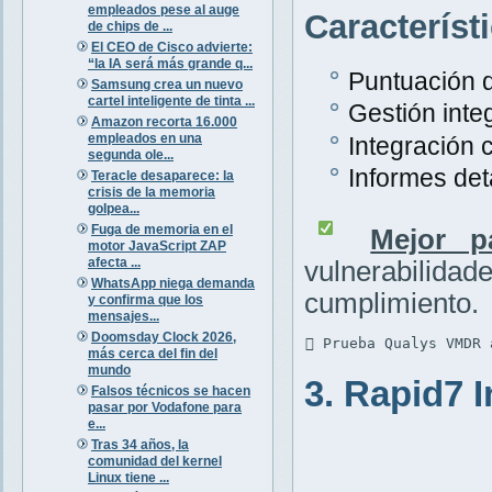
empleados pese al auge
Característ
de chips de ...
El CEO de Cisco advierte:
“la IA será más grande q...
Puntuación d
Samsung crea un nuevo
cartel inteligente de tinta ...
Gestión inte
Amazon recorta 16.000
empleados en una
Integración 
segunda ole...
Informes det
Teracle desaparece: la
crisis de la memoria
golpea...
Fuga de memoria en el
Mejor p
motor JavaScript ZAP
afecta ...
vulnerabili
WhatsApp niega demanda
cumplimiento.
y confirma que los
mensajes...
Doomsday Clock 2026,
 Prueba Qualys VMDR 
más cerca del fin del
mundo
3. Rapid7 
Falsos técnicos se hacen
pasar por Vodafone para
e...
Tras 34 años, la
comunidad del kernel
Linux tiene ...