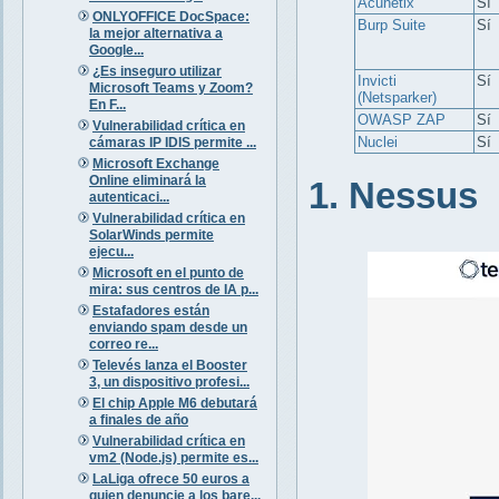
Acunetix
Sí
ONLYOFFICE DocSpace:
Burp Suite
Sí
la mejor alternativa a
Google...
¿Es inseguro utilizar
Invicti
Sí
Microsoft Teams y Zoom?
(Netsparker)
En F...
OWASP ZAP
Sí
Vulnerabilidad crítica en
Nuclei
Sí
cámaras IP IDIS permite ...
Microsoft Exchange
Online eliminará la
1. Nessus
autenticaci...
Vulnerabilidad crítica en
SolarWinds permite
ejecu...
Microsoft en el punto de
mira: sus centros de IA p...
Estafadores están
enviando spam desde un
correo re...
Televés lanza el Booster
3, un dispositivo profesi...
El chip Apple M6 debutará
a finales de año
Vulnerabilidad crítica en
vm2 (Node.js) permite es...
LaLiga ofrece 50 euros a
quien denuncie a los bare...