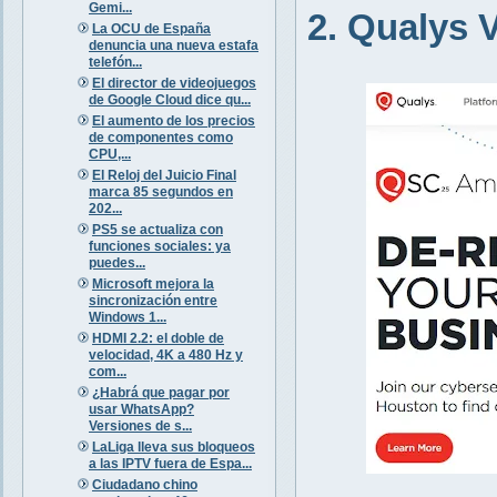
Gemi...
2. Qualys
La OCU de España
denuncia una nueva estafa
telefón...
El director de videojuegos
de Google Cloud dice qu...
El aumento de los precios
de componentes como
CPU,...
El Reloj del Juicio Final
marca 85 segundos en
202...
PS5 se actualiza con
funciones sociales: ya
puedes...
Microsoft mejora la
sincronización entre
Windows 1...
HDMI 2.2: el doble de
velocidad, 4K a 480 Hz y
com...
¿Habrá que pagar por
usar WhatsApp?
Versiones de s...
LaLiga lleva sus bloqueos
a las IPTV fuera de Espa...
Ciudadano chino