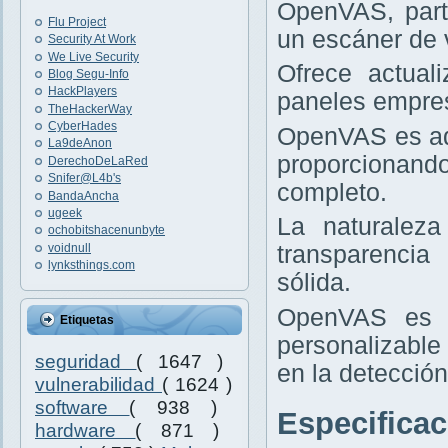
OpenVAS, part
Flu Project
un escáner de v
Security At Work
We Live Security
Ofrece actual
Blog Segu-Info
HackPlayers
paneles empres
TheHackerWay
CyberHades
OpenVAS es ad
La9deAnon
proporcionand
DerechoDeLaRed
Snifer@L4b's
completo.
BandaAncha
ugeek
La naturaleza
ochobitshacenunbyte
voidnull
transparencia
lynksthings.com
sólida.
OpenVAS es i
Etiquetas
personalizable
seguridad
( 1647 )
en la detección
vulnerabilidad
( 1624 )
software
( 938 )
Especifica
hardware
( 871 )