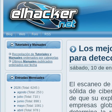
Blog
Web
Foro
RSS
Tutoriales y Manuales
Los mej
Recopilación de
Tutoriales y
para detec
Manuales
ordenados por categorías
Últimos
Manuales
publicados
ordenados por fecha
sábado, 10 de ene
Entradas Mensuales
El escaneo de 
▼
2026
(Total: 6245 )
sólida de cibe
►
agosto
(Total: 253 )
de que su exp
►
julio
(Total: 710 )
►
junio
(Total: 898 )
empresas glob
►
mayo
(Total: 1081 )
►
abril
(Total: 978 )