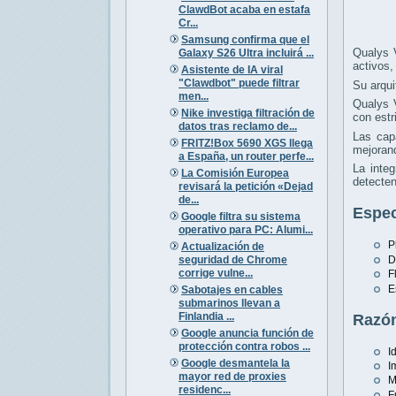
ClawdBot acaba en estafa
Cr...
Samsung confirma que el
Qualys 
Galaxy S26 Ultra incluirá ...
activos,
Asistente de IA viral
"Clawdbot" puede filtrar
Su arqui
men...
Qualys V
Nike investiga filtración de
con estr
datos tras reclamo de...
Las cap
FRITZ!Box 5690 XGS llega
mejorand
a España, un router perfe...
La inte
La Comisión Europea
detecten
revisará la petición «Dejad
de...
Espec
Google filtra su sistema
operativo para PC: Alumi...
P
Actualización de
seguridad de Chrome
D
corrige vulne...
F
E
Sabotajes en cables
submarinos llevan a
Finlandia ...
Razón
Google anuncia función de
protección contra robos ...
I
Google desmantela la
I
mayor red de proxies
M
residenc...
F