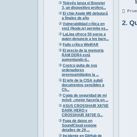
Televés lanza el Booster
3, un dispositivo profesi...
 Pru
El chip Apple M6 debutará
a finales de año
2. Q
Vulnerabilidad crítica en
vm2 (Node.js) permite es...
LaLiga ofrece 50 euros a
quien denuncie a los bare...
Fallo crítico WinRAR
El precio de la memoria
RAM DDR4 está
aumentando d...
Costco quita de sus
ordenadores
preensamblados la ...
El jefe de la CISA subió
documentos sensibles a
Ch...
Copia de seguridad de mi
móvil, ¿mejor hacerla en ...
ASUS CROSSHAIR X870E
DARK HERO y
CROSSHAIR X870E G...
Fuga de datos en
SoundCloud expone
detalles de 29,...
Incidente en GitHub de