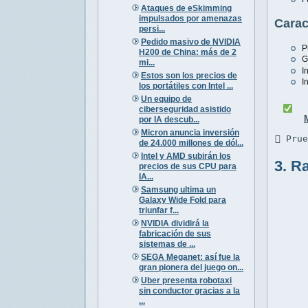
Ataques de eSkimming
impulsados por amenazas
Carac
persi...
Pedido masivo de NVIDIA
P
H200 de China: más de 2
G
mi...
I
Estos son los precios de
I
los portátiles con Intel ...
Un equipo de
ciberseguridad asistido
por IA descub...
Micron anuncia inversión
 Pru
de 24.000 millones de dól...
Intel y AMD subirán los
3. R
precios de sus CPU para
IA...
Samsung ultima un
Galaxy Wide Fold para
triunfar f...
NVIDIA dividirá la
fabricación de sus
sistemas de ...
SEGA Meganet: así fue la
gran pionera del juego on...
Uber presenta robotaxi
sin conductor gracias a la
...