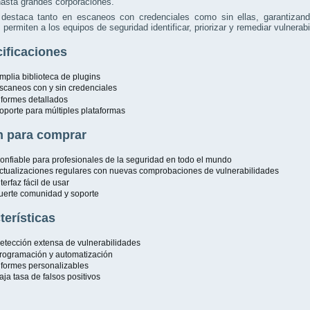
asta grandes corporaciones.
destaca tanto en escaneos con credenciales como sin ellas, garantizando
 permiten a los equipos de seguridad identificar, priorizar y remediar vulnera
ificaciones
mplia biblioteca de plugins
scaneos con y sin credenciales
nformes detallados
oporte para múltiples plataformas
 para comprar
onfiable para profesionales de la seguridad en todo el mundo
ctualizaciones regulares con nuevas comprobaciones de vulnerabilidades
nterfaz fácil de usar
uerte comunidad y soporte
terísticas
etección extensa de vulnerabilidades
rogramación y automatización
nformes personalizables
aja tasa de falsos positivos