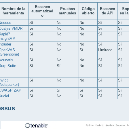
Escaneo
Nombre de la
Pruebas
Código
Escaneo
Sop
automatizad
herramienta
manuales
abierto
de API
en la
o
Nessus
Sí
No
No
Sí
Sí
Qualys VMDR
Sí
No
No
Sí
Sí
Rapid7
Sí
No
No
Sí
Sí
InsightVM
Intruder
Sí
No
No
Sí
Sí
OpenVAS
Sí
No
Sí
Limitado
Sí
(Greenbone)
Acunetix
Sí
No
No
Sí
Sí
Burp Suite
Sí
Sí
No
Sí
Sí
nvicti
Sí
No
No
Sí
Sí
(Netsparker)
OWASP ZAP
Sí
Sí
Sí
Sí
Sí
Nuclei
Sí
No
Sí
Sí
Sí
essus