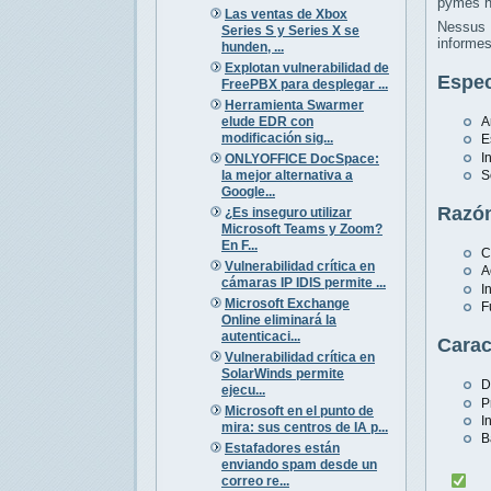
pymes h
Las ventas de Xbox
Nessus 
Series S y Series X se
informes
hunden, ...
Explotan vulnerabilidad de
Espec
FreePBX para desplegar ...
Herramienta Swarmer
elude EDR con
A
modificación sig...
E
I
ONLYOFFICE DocSpace:
la mejor alternativa a
S
Google...
Razón
¿Es inseguro utilizar
Microsoft Teams y Zoom?
En F...
C
Vulnerabilidad crítica en
A
cámaras IP IDIS permite ...
I
Microsoft Exchange
F
Online eliminará la
autenticaci...
Carac
Vulnerabilidad crítica en
SolarWinds permite
D
ejecu...
P
Microsoft en el punto de
I
mira: sus centros de IA p...
B
Estafadores están
enviando spam desde un
correo re...