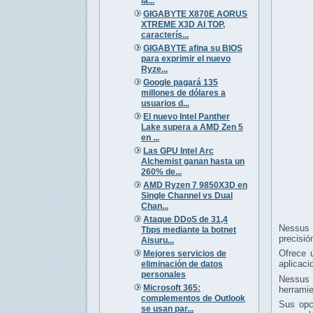
la...
GIGABYTE X870E AORUS
XTREME X3D AI TOP,
caracterís...
GIGABYTE afina su BIOS
para exprimir el nuevo
Ryze...
Google pagará 135
millones de dólares a
usuarios d...
El nuevo Intel Panther
Lake supera a AMD Zen 5
en ...
Las GPU Intel Arc
Alchemist ganan hasta un
260% de...
AMD Ryzen 7 9850X3D en
Single Channel vs Dual
Chan...
Ataque DDoS de 31,4
Nessus e
Tbps mediante la botnet
precisió
Aisuru...
Ofrece u
Mejores servicios de
aplicaci
eliminación de datos
personales
Nessus e
Microsoft 365:
herramie
complementos de Outlook
Sus opc
se usan par...