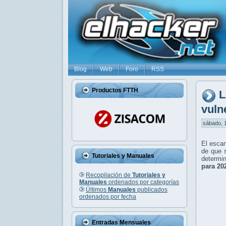
Blog
Web
Foro
RSS
Productos FTTH
L
vuln
sábado, 1
El escan
de que 
Tutoriales y Manuales
determin
para 20
Recopilación de
Tutoriales y
Manuales
ordenados por categorías
Últimos
Manuales
publicados
ordenados por fecha
Entradas Mensuales