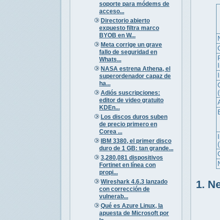
soporte para módems de
acceso...
Directorio abierto
expuesto filtra marco
BYOB en W...
Meta corrige un grave
fallo de seguridad en
Whats...
NASA estrena Athena, el
superordenador capaz de
ha...
Adiós suscripciones:
editor de video gratuito
KDEn...
Los discos duros suben
de precio primero en
Corea ...
I
IBM 3380, el primer disco
duro de 1 GB: tan grande...
3,280,081 dispositivos
Fortinet en línea con
propi...
Wireshark 4.6.3 lanzado
1. N
con corrección de
vulnerab...
Qué es Azure Linux, la
apuesta de Microsoft por