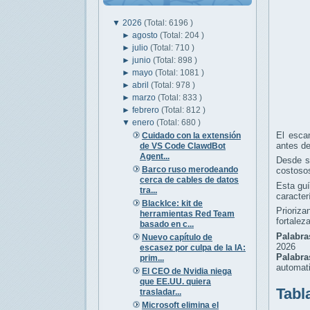
▼
2026
(Total: 6196 )
►
agosto
(Total: 204 )
►
julio
(Total: 710 )
►
junio
(Total: 898 )
►
mayo
(Total: 1081 )
►
abril
(Total: 978 )
►
marzo
(Total: 833 )
►
febrero
(Total: 812 )
▼
enero
(Total: 680 )
El escan
Cuidado con la extensión
antes d
de VS Code ClawdBot
Agent...
Desde st
Barco ruso merodeando
costoso
cerca de cables de datos
Esta guí
tra...
caracter
BlackIce: kit de
Prioriz
herramientas Red Team
fortalez
basado en c...
Palabra
Nuevo capítulo de
2026
escasez por culpa de la IA:
Palabr
prim...
automati
El CEO de Nvidia niega
que EE.UU. quiera
Tabl
trasladar...
Microsoft elimina el