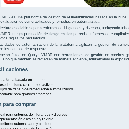
VMDR es una plataforma de gestión de vulnerabilidades basada en la nube, 
 evaluación de vulnerabilidades y remediación automatizada.
tectura escalable soporta entornos de TI grandes y diversos, incluyendo infra
MDR integra puntuación de riesgo en tiempo real e informes de cumplimient
ictos requisitos regulatorios.
acidades de automatización de la plataforma agilizan la gestión de vulner
o los tiempos de respuesta.
gración fluida de Qualys VMDR con herramientas de gestión de parches gar
, sino que también se remedien de manera eficiente, minimizando la exposició
ificaciones
lataforma basada en la nube
escubrimiento continuo de activos
lujos de trabajo de remediación automatizados
scalable para grandes empresas
 para comprar
deal para entornos de TI grandes y diversos
mplementación escalable y flexible
onitoreo automatizado y continuo
uertes capacidades de integración