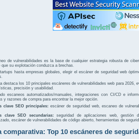
eo de vulnerabilidades es la base de cualquier estrategia robusta de ciber
e que su explotación conduzca a brechas.
artups hasta empresas globales, elegir el escáner de seguridad web óptimo 
s.
a destaca los 10 principales escáneres de vulnerabilidades web para 2026, e
ísticas, precisión y usabilidad.
ando escaneos automatizados/manuales, integraciones con CI/CD e informe
as y razones de compra para encontrar la mejor opción.
s clave SEO principales:
escáner de seguridad web, escaneo de vulnerabi
as clave SEO secundarias:
seguridad de aplicaciones web, gestión de
zado, escáner de vulnerabilidades de código abierto, herramientas de seguri
a comparativa: Top 10 escáneres de segurid