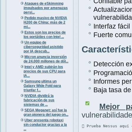
Confiable pa
Ataques de eSkimming
Actualiza
impulsados por amenazas
persi...
vulnerabilid
Pedido masivo de NVIDIA
H200 de China: más de 2
Interfaz fáci
mi...
Estos son los precios de
Fuerte comu
los portátiles con Intel ...
Un equipo de
Característ
ciberseguridad asistido
por IA descub...
Micron anuncia inversión
de 24.000 millones de dól...
Detección ex
Intel y AMD subirán los
Programació
precios de sus CPU para
IA...
Informes per
Samsung ultima un
Galaxy Wide Fold para
Baja tasa de 
triunfar f...
NVIDIA dividirá la
fabricación de sus
Mejor p
sistemas de ...
SEGA Meganet: así fue la
vulnerabilidad
gran pionera del juego on...
Uber presenta robotaxi
sin conductor gracias a la
 Prueba Nessus aquí 
...