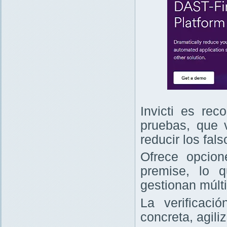
Invicti es re
pruebas, que v
reducir los fals
Ofrece opcio
premise, lo 
gestionan múlt
La verificaci
concreta, agili