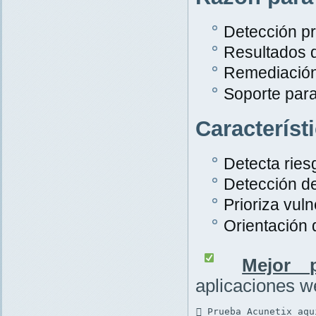
Detección pr
Resultados 
Remediación
Soporte par
Característ
Detecta rie
Detección d
Prioriza vuln
Orientación
Mejor p
aplicaciones 
 Prueba Acunetix aqu