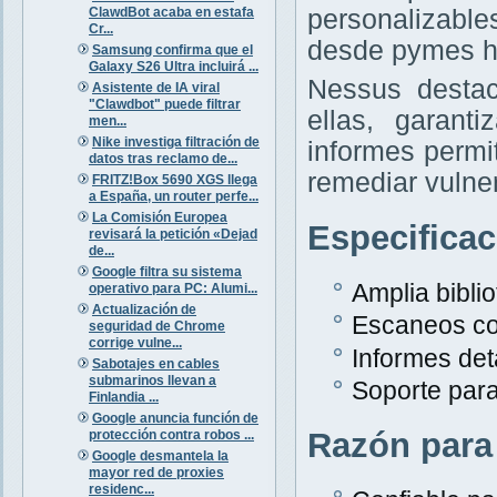
ClawdBot acaba en estafa
personalizabl
Cr...
desde pymes h
Samsung confirma que el
Galaxy S26 Ultra incluirá ...
Nessus destac
Asistente de IA viral
"Clawdbot" puede filtrar
ellas, garant
men...
Nike investiga filtración de
informes permit
datos tras reclamo de...
remediar vulne
FRITZ!Box 5690 XGS llega
a España, un router perfe...
La Comisión Europea
Especifica
revisará la petición «Dejad
de...
Google filtra su sistema
Amplia bibli
operativo para PC: Alumi...
Actualización de
Escaneos co
seguridad de Chrome
corrige vulne...
Informes det
Sabotajes en cables
submarinos llevan a
Soporte para
Finlandia ...
Google anuncia función de
Razón para
protección contra robos ...
Google desmantela la
mayor red de proxies
residenc...