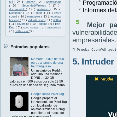
Programación
ssl
( 24 )
Forense
( 20 )
conferencia
( 20 )
SeguridadWireless
( 17 )
Informes det
documental
( 17 )
auditoría
( 15 )
Debugger
( 14 )
Rootkit
( 14 )
lizard
squad
( 14 )
metasploit
( 13 )
técnicas
hacking
( 13 )
Virtualización
( 11 )
delitos
Mejor pa
( 11 )
reversing
( 10 )
adamo
( 9 )
Ehn-
Dev
( 7 )
MAC Adress
( 6 )
antimalware
vulnerabilidad
( 6 )
oclHashcat
( 5 )
empresariales.
Entradas populares
 Prueba OpenVAS aquí
5. Intruder
Memoria DDR5 de 500
euros al precio de una
hamburguesa
Un usuario de Reddit
adquirió una memoria
DDR5 de 32 GB
valorada en 500 euros por solo 12,50
euros en una tienda de segunda mano.
Google lanza Pixel Tag
Google prepara el
lanzamiento de Pixel Tag
, un localizador de
objetos similar al AirTag
para llenar el hueco de
hardware en su ecosistema A...