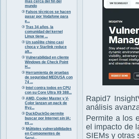
más cerca del fin del
mundo
Falsos técnicos se hacen
pasar por Vodafone para
e...
Tras 34 años, la
comunidad del kernel
Linux tiene ...
Un satélite chino casi
choca y Starlink reduce
alt...
Vulnerabilidad en cliente
Windows de Check Point
H...
Herramienta de pruebas
de seguridad MEDUSA con
74 ...
Intel contra todos en CPU
con su Core Ultra X9 388...
Rapid7 Insight
AMD, Cooler Master y V-
Color lanzan un pack de
análisis avanz
Ryz...
DuckDuckGo permite
Permite a los 
buscar por Internet sin IA:
es ...
el impacto de 
Múltiples vulnerabilidades
en Componentes de
SIEMs y otras 
Servi...