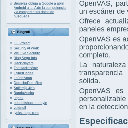
OpenVAS, part
Bruselas obliga a Google a abrir
Android a la IA de la competencia
un escáner de v
y a compartir sus datos de
búsqueda
Ofrece actual
paneles empres
Blogroll
OpenVAS es ad
Flu Project
proporcionand
Security At Work
completo.
We Live Security
Blog Segu-Info
La naturaleza
HackPlayers
TheHackerWay
transparencia
CyberHades
La9deAnon
sólida.
DerechoDeLaRed
Snifer@L4b's
OpenVAS es i
BandaAncha
personalizable
ugeek
ochobitshacenunbyte
en la detección
voidnull
lynksthings.com
Especifica