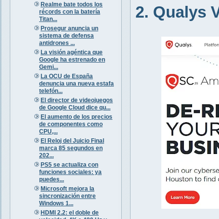
Realme bate todos los
2. Qualys
récords con la batería
Titan...
Prosegur anuncia un
sistema de defensa
antidrones ...
La visión agéntica que
Google ha estrenado en
Gemi...
La OCU de España
denuncia una nueva estafa
telefón...
El director de videojuegos
de Google Cloud dice qu...
El aumento de los precios
de componentes como
CPU,...
El Reloj del Juicio Final
marca 85 segundos en
202...
PS5 se actualiza con
funciones sociales: ya
puedes...
Microsoft mejora la
sincronización entre
Windows 1...
HDMI 2.2: el doble de