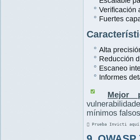
Escalable pa
Verificación
Fuertes cap
Característ
Alta precisió
Reducción de
Escaneo inte
Informes det
Mejor p
vulnerabilid
mínimos falsos
 Prueba Invicti aquí
9. OWASP