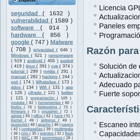
Etiquetas
Licencia GPL
seguridad
( 1632 )
Actualizacio
vulnerabilidad
( 1589 )
Paneles emp
software
( 914 )
Programació
hardware
( 856 )
google
( 747 )
Malware
Razón para
( 708 )
privacidad
( 646 )
Windows
( 521 )
ransomware
( 519 )
android
( 455 )
exploit
Solución de 
( 419 )
linux
( 391 )
cve
( 374 )
tutorial
( 299 )
nvidia
( 291 )
Actualizacio
manual
( 282 )
hacking
( 244 )
ssd
( 174 )
WhatsApp
( 173 )
Adecuado pa
ddos
( 134 )
Wifi
( 131 )
app
Fuerte sopor
( 126 )
cifrado
( 121 )
twitter
( 121 )
programación
( 105 )
youtube
( 82 )
herramientas
( 80 )
Característ
firefox
( 76 )
Networking
( 73 )
firmware
( 73 )
sysadmin
( 72 )
adobe
( 65 )
office
( 62 )
hack
( 51 )
Kernel
( 49 )
antivirus
( 49 )
Escaneo inte
javascript
( 48 )
apache
( 46 )
juegos
( 42 )
contraseñas
( 39 )
multimedia
Capacidades
( 36 )
cms
( 35 )
eventos
( 32 )
flash
( 32 )
MAC
( 30 )
anonymous
( 28 )