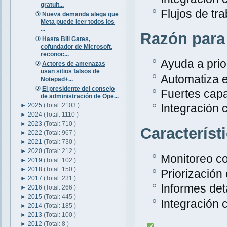
gratuit...
Flujos de tr
Nueva demanda alega que
Meta puede leer todos los
...
Razón para
Hasta Bill Gates,
cofundador de Microsoft,
reconoc...
Ayuda a prior
Actores de amenazas
usan sitios falsos de
Automatiza e
Notepad+...
El presidente del consejo
Fuertes capa
de administración de Ope...
►
2025
(Total: 2103 )
Integración 
►
2024
(Total: 1110 )
►
2023
(Total: 710 )
Característ
►
2022
(Total: 967 )
►
2021
(Total: 730 )
►
2020
(Total: 212 )
Monitoreo c
►
2019
(Total: 102 )
►
2018
(Total: 150 )
Priorización
►
2017
(Total: 231 )
Informes det
►
2016
(Total: 266 )
►
2015
(Total: 445 )
Integración 
►
2014
(Total: 185 )
►
2013
(Total: 100 )
►
2012
(Total: 8 )