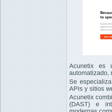
Acunetix es 
automatizado, 
Se especializa
APIs y sitios w
Acunetix combi
(DAST) e int
modernas comp