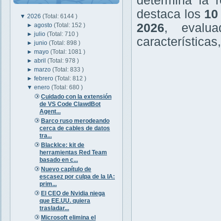
determina la r
destaca los
10
▼
2026
(Total: 6144 )
2026
, evalu
►
agosto
(Total: 152 )
►
julio
(Total: 710 )
características
►
junio
(Total: 898 )
►
mayo
(Total: 1081 )
►
abril
(Total: 978 )
►
marzo
(Total: 833 )
►
febrero
(Total: 812 )
▼
enero
(Total: 680 )
Cuidado con la extensión
de VS Code ClawdBot
Agent...
Barco ruso merodeando
cerca de cables de datos
tra...
BlackIce: kit de
herramientas Red Team
basado en c...
Nuevo capítulo de
escasez por culpa de la IA:
prim...
El CEO de Nvidia niega
que EE.UU. quiera
trasladar...
Microsoft elimina el