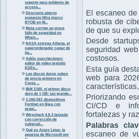
soporte para módems de
acceso...
El escaneo de 
Directorio abierto
expuesto filtra marco
robusta de cib
BYOB en W...
Meta corrige un grave
de que su expl
fallo de seguridad en
Whats...
Desde startup
NASA estrena Athena, el
seguridad web 
superordenador capaz de
ha...
costosos.
Adiós suscripciones:
editor de video gratuito
Esta guía dest
KDEn...
Los discos duros suben
web para 2026
de precio primero en
Corea ...
características
IBM 3380, el primer disco
duro de 1 GB: tan grande...
Priorizando e
3,280,081 dispositivos
CI/CD e info
Fortinet en línea con
propi...
fortalezas y r
Wireshark 4.6.3 lanzado
con corrección de
Palabras cla
vulnerab...
Qué es Azure Linux, la
escaneo de vu
apuesta de Microsoft por