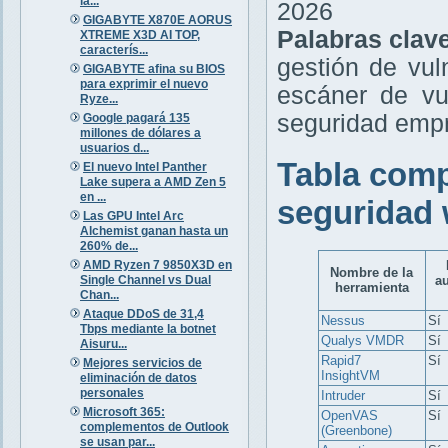
la...
2026
GIGABYTE X870E AORUS
Palabras clav
XTREME X3D AI TOP,
caracterís...
gestión de vul
GIGABYTE afina su BIOS
para exprimir el nuevo
escáner de vu
Ryze...
seguridad empr
Google pagará 135
millones de dólares a
usuarios d...
Tabla comp
El nuevo Intel Panther
Lake supera a AMD Zen 5
en ...
seguridad 
Las GPU Intel Arc
Alchemist ganan hasta un
260% de...
AMD Ryzen 7 9850X3D en
Nombre de la
Single Channel vs Dual
a
herramienta
Chan...
Ataque DDoS de 31,4
Nessus
Sí
Tbps mediante la botnet
Qualys VMDR
Sí
Aisuru...
Rapid7
Sí
Mejores servicios de
InsightVM
eliminación de datos
personales
Intruder
Sí
Microsoft 365:
OpenVAS
Sí
complementos de Outlook
(Greenbone)
se usan par...