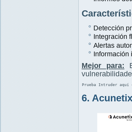
Característ
Detección p
Integración f
Alertas auto
Información 
Mejor para:
E
vulnerabilidad
Prueba Intruder aquí 
6. Acuneti