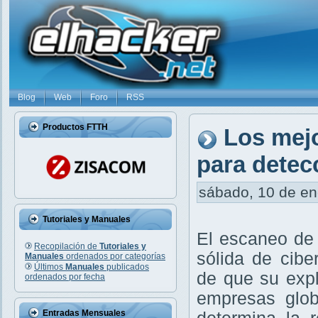
Blog
Web
Foro
RSS
Productos FTTH
Los mej
para detec
sábado, 10 de ene
Tutoriales y Manuales
El escaneo de 
Recopilación de
Tutoriales y
sólida de cibe
Manuales
ordenados por categorías
Últimos
Manuales
publicados
de que su exp
ordenados por fecha
empresas glob
Entradas Mensuales