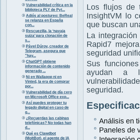
Vulnerabilidad crítica en la
Los flujos de
biblioteca PLY de Pyt...
InsightVM lo 
Adiós al postureo: BeReal
se relanza en España
que buscan una
con...
Rescuezilla, la ‘navaja
La integración
suiza’ para clonación de
s...
Rapid7 mejora
Pável Dúrov, creador de
Telegram, asegura que
seguridad unifi
"hay...
ChatGPT obtiene
Sus funciones
información de contenido
ayudan a la
generado ...
Ni en Wallapop ni en
vulnerabilida
Vinted, la era de comprar
por...
seguridad.
Vulnerabilidad de día cero
en Microsoft Office exp...
Especifica
Así puedes proteger tu
legado digital en caso de
q...
¿Recuerdas las cabinas
Análisis en 
telefónicas? No todas han
d...
Paneles de v
Qué es Clawdbot
Integración
(MoltBot), el agente de IA