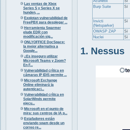
Acunetix
Sí
Las ventas de Xbox
Burp Suite
Sí
Series S y Series X se
hunden, ...
Explotan vulnerabilidad de
Invicti
Sí
FreePBX para desplegar ...
(Netsparker)
Herramienta Swarmer
OWASP ZAP
Sí
elude EDR con
modificación sig...
Nuclei
Sí
ONLYOFFICE DocSpace:
la mejor alternativa a
1. Nessus
Google...
¿Es inseguro utilizar
Microsoft Teams y Zoom?
En F...
Vulnerabilidad crítica en
cámaras IP IDIS permite ...
Microsoft Exchange
Online eliminará la
autenticaci...
Vulnerabilidad crítica en
SolarWinds permite
ejecu...
Microsoft en el punto de
mira: sus centros de IA p...
Estafadores están
enviando spam desde un
correo re...