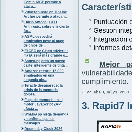
Gemini MCP permite a
Característ
ataca...
Vulnerabilidad en TP-Link
Archer permite a atacant...
Puntuación d
Dario Amodei, CEO
Anthropic, sobre el incierto
Gestión inte
fut...
ASML despedirá
Integración 
empleados pese al auge
de chips de ...
Informes det
El CEO de Cisco advierte:
“la IA será más grande q...
Samsung crea un nuevo
Mejor p
cartel inteligente de tinta ...
vulnerabili
Amazon recorta 16.000
empleados en una
cumplimiento.
segunda ole...
Teracle desaparece: la
crisis de la memoria
 Prueba Qualys VMDR 
golpea...
Fuga de memoria en el
3. Rapid7 
motor JavaScript ZAP
afecta ...
WhatsApp niega demanda
y confirma que los
mensajes...
Doomsday Clock 2026,