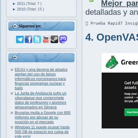
Mejor par
►
2011
(Total: 7 )
►
2010
(Total: 15 )
detalladas y an
 Prueba Rapid7 Insig
Síguenos en:
4. OpenVA
EEUU y una decena de aliados
alertan del uso de falsos
informáticos norcoreanos para
financiar programas nuclear y
balís
La Junta de Andalucía sufre un
ciberataque que compromete
datos de profesores y alumnos
almacenados en Séneca
Bruselas multa a Google con 890
millones por abusar de su
posición en el mercado
Windows 11 puede ocupar hasta
500 GB de espacio por culpa de
este error