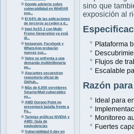
sino que tambi
Google advierte sobre
vulnerabilidad en WinRAR
exposición al r
exp...
El 64% de las aplicaciones
de terceros acceden a d...
Especifica
Intel XeSS 3 con Multi-
Frame Generation ya está
di...
Plataforma 
Instagram, Facebook y
WhatsApp probarán
Descubrimien
nuevas sus...
Valve se enfrenta a una
Flujos de tr
demanda multimillonaria
po...
Escalable p
Atacantes secuestran
repositorio oficial de
GitHub...
Razón para
Más de 6.000 servidores
SmarterMail vulnerables
ex...
Ideal para e
AMD Gorgon Point no
presentará batalla frente a
Implementaci
Pa...
Monitoreo au
Tarjetas gráficas NVIDIA y
AMD: Guía de
Fuertes capa
equivalencias
Vulnerabilidad 0-day en