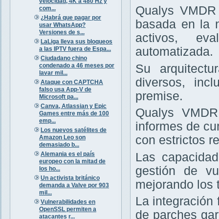
velocidad, 4K a 480 Hz y
Qualys VMDR e
com...
¿Habrá que pagar por
basada en la 
usar WhatsApp?
Versiones de s...
activos, ev
LaLiga lleva sus bloqueos
automatizada.
a las IPTV fuera de Espa...
Ciudadano chino
condenado a 46 meses por
Su arquitectu
lavar mil...
diversos, inc
Ataque con CAPTCHA
falso usa App-V de
premise.
Microsoft pa...
Canva, Atlassian y Epic
Qualys VMDR 
Games entre más de 100
emp...
informes de cu
Los nuevos satélites de
con estrictos re
Amazon Leo son
demasiado b...
Alemania es el país
Las capacidad
europeo con la mitad de
gestión de vu
los ho...
Un activista británico
mejorando los 
demanda a Valve por 903
mil...
La integración
Vulnerabilidades en
OpenSSL permiten a
de parches gar
atacantes r...