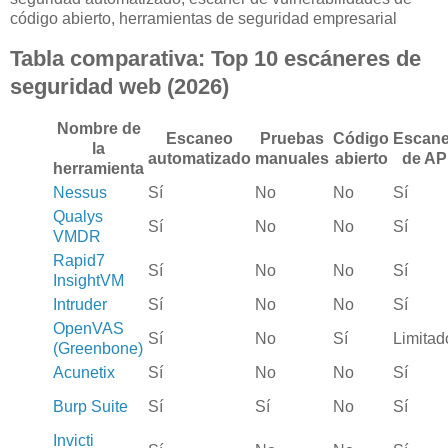
código abierto, herramientas de seguridad empresarial
Tabla comparativa: Top 10 escáneres de
seguridad web (2026)
Nombre de
Escaneo
Pruebas
Código
Escan
la
automatizado
manuales
abierto
de AP
herramienta
Nessus
Sí
No
No
Sí
Qualys
Sí
No
No
Sí
VMDR
Rapid7
Sí
No
No
Sí
InsightVM
Intruder
Sí
No
No
Sí
OpenVAS
Sí
No
Sí
Limitad
(Greenbone)
Acunetix
Sí
No
No
Sí
Burp Suite
Sí
Sí
No
Sí
Invicti