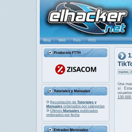
Blog
Web
Foro
RSS
Productos FTTH
1
TikT
martes, 2
Una mas
sí. Est
Tutoriales y Manuales
usuario
130.000
Recopilación de
Tutoriales y
Manuales
ordenados por categorías
Últimos
Manuales
publicados
ordenados por fecha
Entradas Mensuales