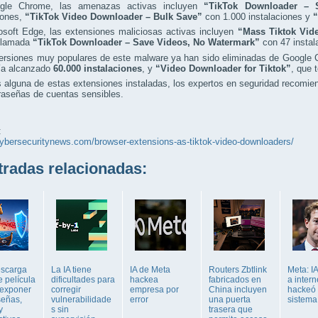
gle Chrome, las amenazas activas incluyen
“TikTok Downloader – 
iones,
“TikTok Video Downloader – Bulk Save”
con 1.000 instalaciones y
“
osoft Edge, las extensiones maliciosas activas incluyen
“Mass Tiktok Vid
 llamada
“TikTok Downloader – Save Videos, No Watermark”
con 47 instal
versiones muy populares de este malware ya han sido eliminadas de Google
ía alcanzado
60.000 instalaciones
, y
“Video Downloader for Tiktok”
, que 
s alguna de estas extensiones instaladas, los expertos en seguridad recomi
raseñas de cuentas sensibles.
:
cybersecuritynews.com/browser-extensions-as-tiktok-video-downloaders/
adas relacionadas:
scarga
La IA tiene
IA de Meta
Routers Zbtlink
Meta: I
e película
dificultades para
hackea
fabricados en
a intern
exponer
corregir
empresa por
China incluyen
hackeó 
señas,
vulnerabilidade
error
una puerta
sistema
y
s sin
trasera que