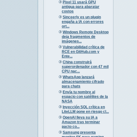
Pixel 11 usará GPU
antigua para abaratar
costos
Sinceerly es un plugin
engaña a IA con errores
ort...
Windows Remote Desktop
deja fragmentos de
imágenes...
Vulnerabilidad crítica de
RCE en GitHub.com y
Ente...
China construirá
superordenador con 47 mil
CPU nac...
WhatsApp lanzará
almacenamiento cifrado
para chats
Envía tu nombre al
espacio con satélites de la
NASA
Inyección SQL crítica en
LiteLLM pone en riesgo cl...
OpenAI lleva su IA a
Amazon tras terminar
pacto co...
Samsung presenta
monitor 6K para gaming