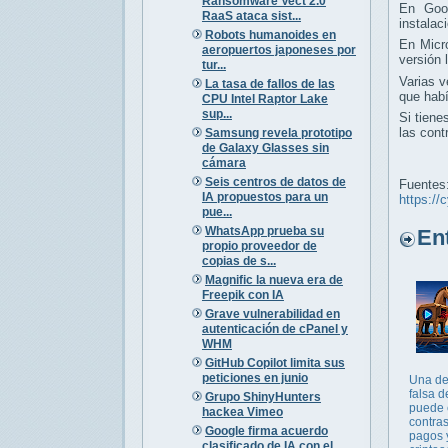
Ransomware Vect 2.0
En Goo
RaaS ataca sist...
instalac
Robots humanoides en
En Micr
aeropuertos japoneses por
versión
tur...
Varias 
La tasa de fallos de las
que hab
CPU Intel Raptor Lake
sup...
Si tiene
las cont
Samsung revela prototipo
de Galaxy Glasses sin
cámara
Seis centros de datos de
Fuentes
IA propuestos para un
https://
pue...
WhatsApp prueba su
Entr
propio proveedor de
copias de s...
Magnific la nueva era de
Freepik con IA
Grave vulnerabilidad en
autenticación de cPanel y
WHM
GitHub Copilot limita sus
peticiones en junio
Una de
falsa d
Grupo ShinyHunters
puede 
hackea Vimeo
contra
Google firma acuerdo
pagos 
clasificado de IA con el