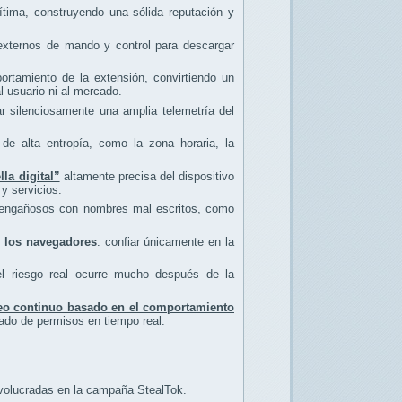
tima, construyendo una sólida reputación y
 externos de mando y control para descargar
rtamiento de la extensión, convirtiendo un
l usuario ni al mercado.
r silenciosamente una amplia telemetría del
de alta entropía, como la zona horaria, la
lla digital”
altamente precisa del dispositivo
 y servicios.
os engañosos con nombres mal escritos, como
de los navegadores
: confiar únicamente en la
el riesgo real ocurre mucho después de la
eo continuo basado en el comportamiento
rado de permisos en tiempo real.
volucradas en la campaña StealTok.