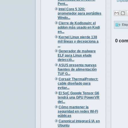
criptoa
Pent...
Intel Core 5 320:
prometedor para portátiles
Windo...
Cierre de Kodispain: el
Etiq
addon más usado en Kodi
en...
Kernel Linux pierde 138
0 com
mil líneas y decepciona a
...
Generador de malware
ELF para Linux elude
detecció...
ASUS presenta nuevas
fuentes de alimentación
TUF G...
Corsair ThermalProtect:
cable diseñado para
evitar...
El SoC Google Tensor G6
tendrá una GPU PowerVR
del...
Cómo mantener la
seguridad en redes Wi-Fi
públicas
Canonical integrará IA en
Ubuntu