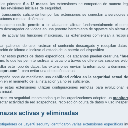
 los primeros
6 a 12 meses
, las extensiones se comportan de manera legí
las revisiones iniciales de seguridad.
 transcurrido suficiente tiempo, las extensiones se conectan a servidores
raciones remotas dinámicas.
canismo oculto permite a los atacantes alterar fundamentalmente el compo
vo descargador de videos en una potente herramienta de spyware sin alertar a
de activar las funciones maliciosas, las extensiones comienzan a recopila
ean patrones de uso, rastrean el contenido descargado y recopilan datos 
ación de idioma e incluso el estado de la batería del dispositivo.
nar estos puntos de datos específicos, los atacantes pueden crear una
“hue
rio, lo que les permite rastrear al usuario a través de diferentes sesiones web
ultar este robo de datos, las extensiones envían la información a domini
creqort.com”
, para evitar una detección casual.
mpaña pone de manifiesto una
debilidad crítica en la seguridad actual 
ón en el momento de la instalación ya no es suficiente.
e estas extensiones utilizan configuraciones remotas para evolucionar, 
 inicial.
ertos en seguridad recomiendan que las organizaciones adopten un
monitor
ectar actividad de red sospechosa, recolección oculta de datos y uso inespe
azas activas y eliminadas
stigadores de LayerX security identificaron varias extensiones específicas
in