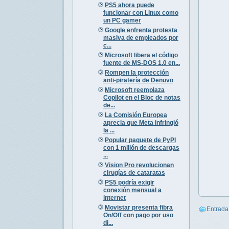
PS5 ahora puede
funcionar con Linux como
un PC gamer
Google enfrenta protesta
masiva de empleados por
c...
Microsoft libera el código
fuente de MS-DOS 1.0 en...
Rompen la protección
anti-piratería de Denuvo
Microsoft reemplaza
Copilot en el Bloc de notas
de...
La Comisión Europea
aprecia que Meta infringió
la ...
Popular paquete de PyPI
con 1 millón de descargas
...
Vision Pro revolucionan
cirugías de cataratas
PS5 podría exigir
conexión mensual a
internet
Movistar presenta fibra
Entrada
On/Off con pago por uso
di...