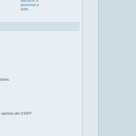
atacaron a
personas y
siste...
dores.
 opinión del STAFF.