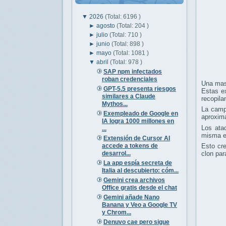
▼
2026
(Total: 6196 )
►
agosto
(Total: 204 )
►
julio
(Total: 710 )
►
junio
(Total: 898 )
►
mayo
(Total: 1081 )
▼
abril
(Total: 978 )
SAP npm infectados
roban credenciales
Una mas
GPT-5.5 presenta riesgos
Estas e
similares a Claude
recopila
Mythos...
La camp
Exempleado de Google en
aproxi
IA logra 1000 millones en
Los ata
...
misma ex
Extensión de Cursor AI
accede a tokens de
Esto cre
desarrol...
clon par
La app espía secreta de
Italia al descubierto: cóm...
Gemini crea archivos
Office gratis desde el chat
Gemini añade Nano
Banana y Veo a Google TV
y Chrom...
Denuvo cae pero sigue