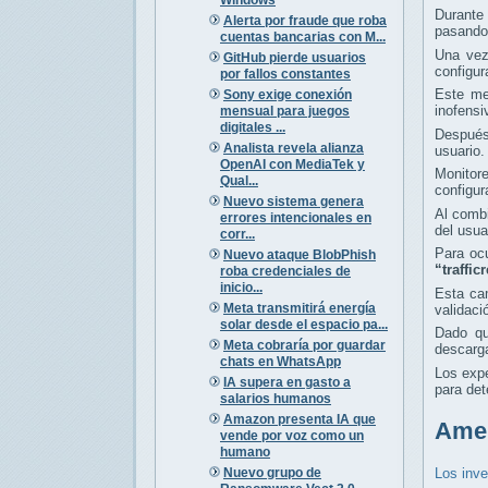
Durante
Alerta por fraude que roba
pasando 
cuentas bancarias con M...
Una vez
GitHub pierde usuarios
configu
por fallos constantes
Este me
Sony exige conexión
inofensi
mensual para juegos
digitales ...
Después 
Analista revela alianza
usuario.
OpenAI con MediaTek y
Monitor
Qual...
configur
Nuevo sistema genera
Al combi
errores intencionales en
del usua
corr...
Para oc
Nuevo ataque BlobPhish
“traffi
roba credenciales de
inicio...
Esta ca
Meta transmitirá energía
validaci
solar desde el espacio pa...
Dado qu
Meta cobraría por guardar
descarga
chats en WhatsApp
Los exp
IA supera en gasto a
para det
salarios humanos
Amazon presenta IA que
Amen
vende por voz como un
humano
Nuevo grupo de
Los inve