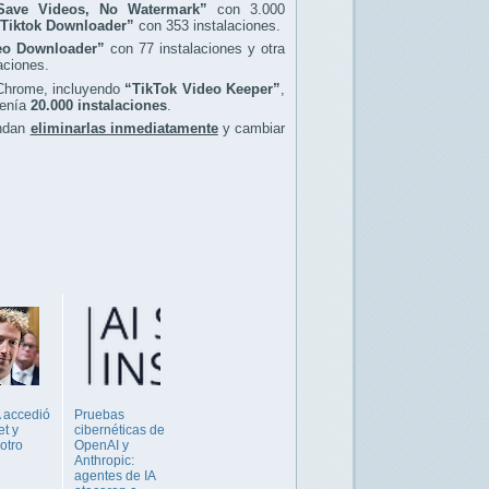
Save Videos, No Watermark”
con 3.000
Tiktok Downloader”
con 353 instalaciones.
eo Downloader”
con 77 instalaciones y otra
aciones.
 Chrome, incluyendo
“TikTok Video Keeper”
,
tenía
20.000 instalaciones
.
endan
eliminarlas inmediatamente
y cambiar
A accedió
Pruebas
et y
cibernéticas de
otro
OpenAI y
Anthropic:
agentes de IA