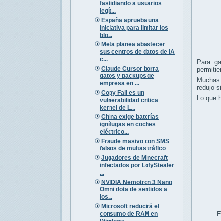
fastidiando a usuarios
legít...
España aprueba una
iniciativa para limitar los
blo...
Meta planea abastecer
sus centros de datos de IA
c...
Para ga
Claude Cursor borra
permitie
datos y backups de
Muchas 
empresa en ...
redujo s
Copy Fail es un
Lo que h
vulnerabilidad critica
kernel de L...
China exige baterías
ignífugas en coches
eléctrico...
Fraude masivo con SMS
falsos de multas tráfico
Jugadores de Minecraft
infectados por LofyStealer
...
NVIDIA Nemotron 3 Nano
Omni dota de sentidos a
los...
Microsoft reducirá el
consumo de RAM en
E
Windows