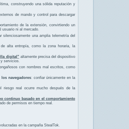
tima, construyendo una sólida reputación y
 externos de mando y control para descargar
rtamiento de la extensión, convirtiendo un
l usuario ni al mercado.
r silenciosamente una amplia telemetría del
de alta entropía, como la zona horaria, la
lla digital”
altamente precisa del dispositivo
 y servicios.
os engañosos con nombres mal escritos, como
de los navegadores
: confiar únicamente en la
el riesgo real ocurre mucho después de la
eo continuo basado en el comportamiento
rado de permisos en tiempo real.
volucradas en la campaña StealTok.