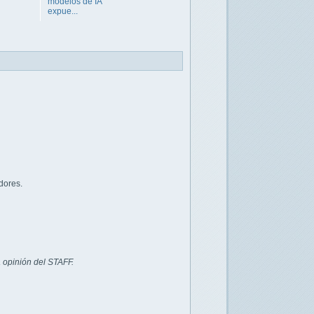
modelos de IA
expue...
dores.
 opinión del STAFF.