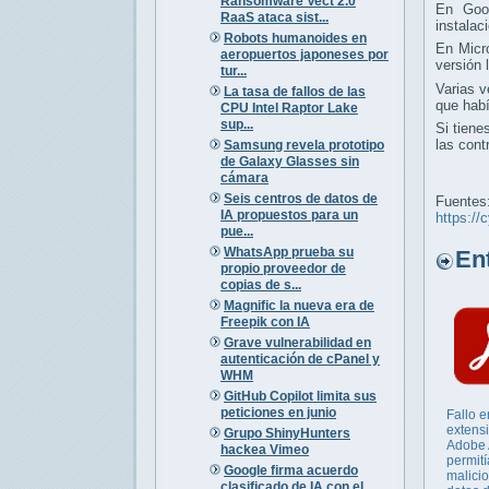
Ransomware Vect 2.0
En Goo
RaaS ataca sist...
instalac
Robots humanoides en
En Micr
aeropuertos japoneses por
versión
tur...
Varias 
La tasa de fallos de las
que hab
CPU Intel Raptor Lake
sup...
Si tiene
las cont
Samsung revela prototipo
de Galaxy Glasses sin
cámara
Seis centros de datos de
Fuentes
IA propuestos para un
https://
pue...
WhatsApp prueba su
Entr
propio proveedor de
copias de s...
Magnific la nueva era de
Freepik con IA
Grave vulnerabilidad en
autenticación de cPanel y
WHM
GitHub Copilot limita sus
peticiones en junio
Fallo e
extens
Grupo ShinyHunters
Adobe 
hackea Vimeo
permití
Google firma acuerdo
malicio
clasificado de IA con el