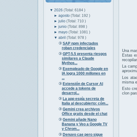
▼
2026
(Total: 6184 )
►
agosto
(Total: 192 )
►
julio
(Total: 710 )
►
junio
(Total: 898 )
►
mayo
(Total: 1081 )
▼
abril
(Total: 978 )
SAP npm infectados
roban credenciales
Una mas
GPT-5.5 presenta riesgos
Estas e
similares a Claude
recopila
Mythos...
La camp
Exempleado de Google en
aproxi
IA logra 1000 millones en
Los ata
...
misma ex
Extensión de Cursor AI
accede a tokens de
Esto cre
desarrol...
clon par
La app espía secreta de
Italia al descubierto: cóm...
Gemini crea archivos
Office gratis desde el chat
Gemini añade Nano
Banana y Veo a Google TV
y Chrom...
Denuvo cae pero sigue