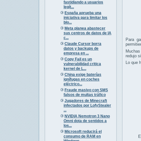
fastidiando a usuarios
legít...
España aprueba una
iniciativa para limitar los
blo...
Meta planea abastecer
sus centros de datos de IA
c...
Para ga
Claude Cursor borra
permitie
datos y backups de
Muchas 
empresa en ...
redujo s
Copy Fail es un
Lo que h
vulnerabilidad critica
kernel de L...
China exige baterías
ignífugas en coches
eléctrico...
Fraude masivo con SMS
falsos de multas tráfico
Jugadores de Minecraft
infectados por LofyStealer
...
NVIDIA Nemotron 3 Nano
Omni dota de sentidos a
los...
Microsoft reducirá el
consumo de RAM en
E
Windows