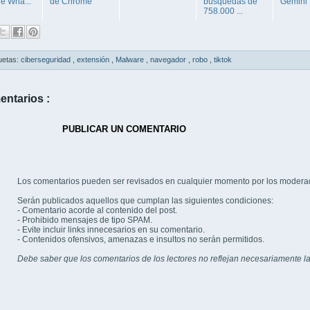
de Wha...
de Chrome
búsquedas de
Gemini
758.000 ...
uetas:
ciberseguridad
,
extensión
,
Malware
,
navegador
,
robo
,
tiktok
entarios :
PUBLICAR UN COMENTARIO
Los comentarios pueden ser revisados en cualquier momento por los modera
Serán publicados aquellos que cumplan las siguientes condiciones:
- Comentario acorde al contenido del post.
- Prohibido mensajes de tipo SPAM.
- Evite incluir links innecesarios en su comentario.
- Contenidos ofensivos, amenazas e insultos no serán permitidos.
Debe saber que los comentarios de los lectores no reflejan necesariamente la