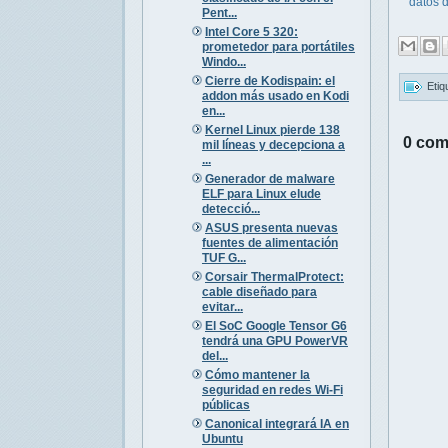
datos 
Pent...
Intel Core 5 320:
prometedor para portátiles
Windo...
Cierre de Kodispain: el
Etiq
addon más usado en Kodi
en...
Kernel Linux pierde 138
0 com
mil líneas y decepciona a
...
Generador de malware
ELF para Linux elude
detecció...
ASUS presenta nuevas
fuentes de alimentación
TUF G...
Corsair ThermalProtect:
cable diseñado para
evitar...
El SoC Google Tensor G6
tendrá una GPU PowerVR
del...
Cómo mantener la
seguridad en redes Wi-Fi
públicas
Canonical integrará IA en
Ubuntu