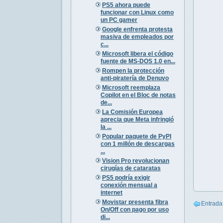
PS5 ahora puede
funcionar con Linux como
un PC gamer
Google enfrenta protesta
masiva de empleados por
c...
Microsoft libera el código
fuente de MS-DOS 1.0 en...
Rompen la protección
anti-piratería de Denuvo
Microsoft reemplaza
Copilot en el Bloc de notas
de...
La Comisión Europea
aprecia que Meta infringió
la ...
Popular paquete de PyPI
con 1 millón de descargas
...
Vision Pro revolucionan
cirugías de cataratas
PS5 podría exigir
conexión mensual a
internet
Movistar presenta fibra
Entrada
On/Off con pago por uso
di...