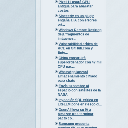
Pixel 11 usará GPU
antigua para abaratar
costos
Sinceerly es un plugin
engaña a IA con errores
ort...
Windows Remote Desktop
deja fragmentos de
imágenes...
Vulnerabilidad crítica de
RCE en GitHub.com y
Ente...
China construirá
superordenador con 47 mil
CPU nac...
WhatsApp lanzará
almacenamiento cifrado
para chats
Envía tu nombre al
espacio con satélites de la
NASA
Inyección SQL crítica en
LiteLLM pone en riesgo cl...
OpenAI lleva su IA a
Amazon tras terminar
pacto co...
Samsung presenta
monitor 6K para gaming