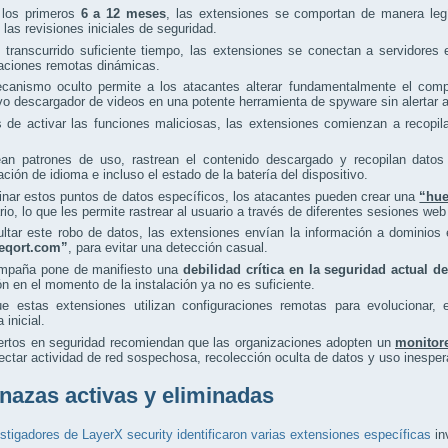
 los primeros
6 a 12 meses
, las extensiones se comportan de manera legí
las revisiones iniciales de seguridad.
 transcurrido suficiente tiempo, las extensiones se conectan a servidores
raciones remotas dinámicas.
canismo oculto permite a los atacantes alterar fundamentalmente el compo
vo descargador de videos en una potente herramienta de spyware sin alertar a
de activar las funciones maliciosas, las extensiones comienzan a recopila
ean patrones de uso, rastrean el contenido descargado y recopilan datos 
ación de idioma e incluso el estado de la batería del dispositivo.
nar estos puntos de datos específicos, los atacantes pueden crear una
“hue
rio, lo que les permite rastrear al usuario a través de diferentes sesiones web
ultar este robo de datos, las extensiones envían la información a domini
creqort.com”
, para evitar una detección casual.
mpaña pone de manifiesto una
debilidad crítica en la seguridad actual 
ón en el momento de la instalación ya no es suficiente.
e estas extensiones utilizan configuraciones remotas para evolucionar, 
 inicial.
ertos en seguridad recomiendan que las organizaciones adopten un
monitor
ectar actividad de red sospechosa, recolección oculta de datos y uso inespe
azas activas y eliminadas
stigadores de LayerX security identificaron varias extensiones específicas
in