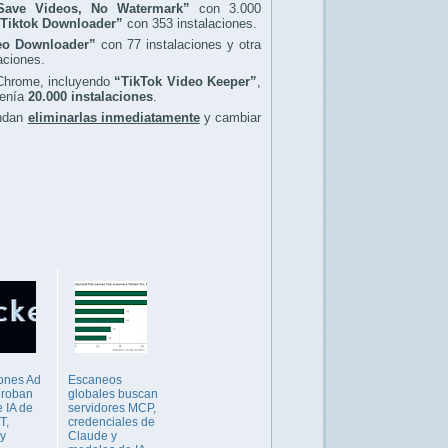
Save Videos, No Watermark”
con 3.000
Tiktok Downloader”
con 353 instalaciones.
eo Downloader”
con 77 instalaciones y otra
aciones.
 Chrome, incluyendo
“TikTok Video Keeper”
,
tenía
20.000 instalaciones
.
endan
eliminarlas inmediatamente
y cambiar
ones Ad
Escaneos
 roban
globales buscan
e IA de
servidores MCP,
T,
credenciales de
y
Claude y