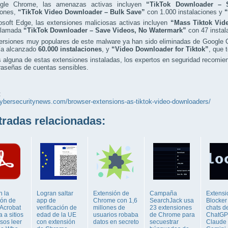
gle Chrome, las amenazas activas incluyen
“TikTok Downloader – 
iones,
“TikTok Video Downloader – Bulk Save”
con 1.000 instalaciones y
“
osoft Edge, las extensiones maliciosas activas incluyen
“Mass Tiktok Vid
 llamada
“TikTok Downloader – Save Videos, No Watermark”
con 47 instal
versiones muy populares de este malware ya han sido eliminadas de Google
ía alcanzado
60.000 instalaciones
, y
“Video Downloader for Tiktok”
, que 
s alguna de estas extensiones instaladas, los expertos en seguridad recomi
raseñas de cuentas sensibles.
:
cybersecuritynews.com/browser-extensions-as-tiktok-video-downloaders/
adas relacionadas:
n la
Logran saltar
Extensión de
Campaña
Extensi
ión de
app de
Chrome con 1,6
SearchJack usa
Blocker
Acrobat
verificación de
millones de
23 extensiones
chats d
a a sitios
edad de la UE
usuarios robaba
de Chrome para
ChatGP
sos leer
con extensión
datos en secreto
secuestrar
Claude 