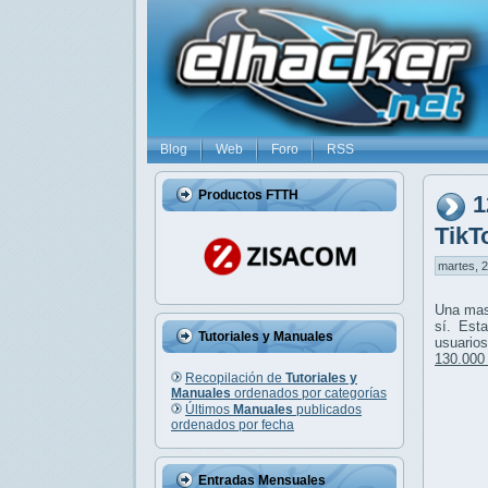
Blog
Web
Foro
RSS
Productos FTTH
1
TikT
martes, 2
Una mas
sí. Est
Tutoriales y Manuales
usuario
130.000
Recopilación de
Tutoriales y
Manuales
ordenados por categorías
Últimos
Manuales
publicados
ordenados por fecha
Entradas Mensuales