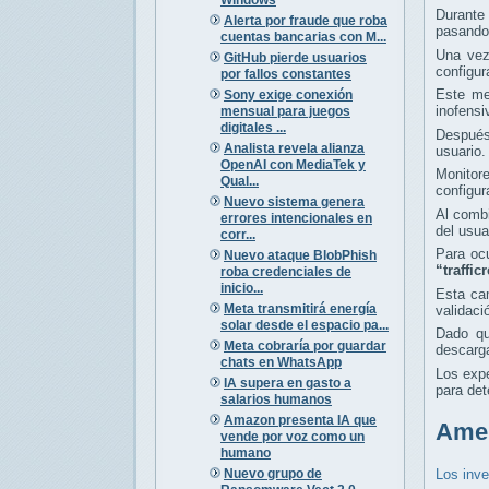
Durante
Alerta por fraude que roba
pasando 
cuentas bancarias con M...
Una vez
GitHub pierde usuarios
configu
por fallos constantes
Este me
Sony exige conexión
inofensi
mensual para juegos
digitales ...
Después 
Analista revela alianza
usuario.
OpenAI con MediaTek y
Monitor
Qual...
configur
Nuevo sistema genera
Al combi
errores intencionales en
del usua
corr...
Para oc
Nuevo ataque BlobPhish
“traffi
roba credenciales de
inicio...
Esta ca
Meta transmitirá energía
validaci
solar desde el espacio pa...
Dado qu
Meta cobraría por guardar
descarga
chats en WhatsApp
Los exp
IA supera en gasto a
para det
salarios humanos
Amazon presenta IA que
Amen
vende por voz como un
humano
Nuevo grupo de
Los inve