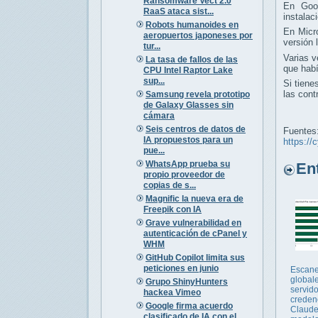
Ransomware Vect 2.0
En Goo
RaaS ataca sist...
instalac
Robots humanoides en
En Micr
aeropuertos japoneses por
versión
tur...
Varias 
La tasa de fallos de las
que hab
CPU Intel Raptor Lake
sup...
Si tiene
las cont
Samsung revela prototipo
de Galaxy Glasses sin
cámara
Seis centros de datos de
Fuentes
IA propuestos para un
https://
pue...
WhatsApp prueba su
Entr
propio proveedor de
copias de s...
Magnific la nueva era de
Freepik con IA
Grave vulnerabilidad en
autenticación de cPanel y
WHM
GitHub Copilot limita sus
peticiones en junio
Escan
global
Grupo ShinyHunters
servid
hackea Vimeo
creden
Google firma acuerdo
Claude
clasificado de IA con el