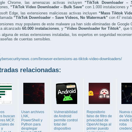
gle Chrome, las amenazas activas incluyen
“TikTok Downloader – 
iones,
“TikTok Video Downloader – Bulk Save”
con 1.000 instalaciones y
“
osoft Edge, las extensiones maliciosas activas incluyen
“Mass Tiktok Vid
 llamada
“TikTok Downloader – Save Videos, No Watermark”
con 47 instal
versiones muy populares de este malware ya han sido eliminadas de Google
ía alcanzado
60.000 instalaciones
, y
“Video Downloader for Tiktok”
, que 
s alguna de estas extensiones instaladas, los expertos en seguridad recomi
raseñas de cuentas sensibles.
:
cybersecuritynews.com/browser-extensions-as-tiktok-video-downloaders/
adas relacionadas:
eos
Usan archivos
Vulnerabilidad
Repositorio
Nueva 
es buscan
LNK,
de Android
falso de filtro de
de Vida
ores MCP,
PowerShell y
permite control
privacidad de
evade 
ciales de
Python para
total del
OpenAI llega al
roba
 y
desplegar
dispositivo
primer puesto
credenc