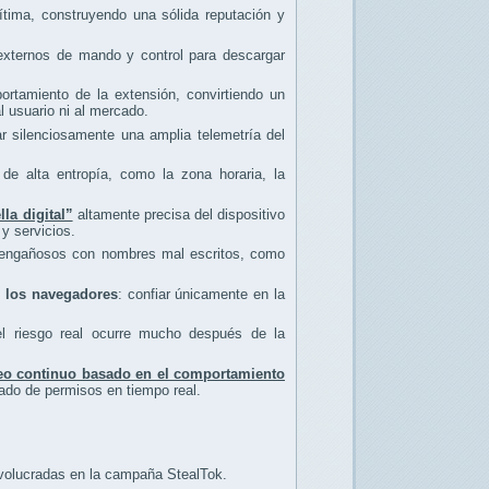
tima, construyendo una sólida reputación y
 externos de mando y control para descargar
rtamiento de la extensión, convirtiendo un
l usuario ni al mercado.
r silenciosamente una amplia telemetría del
de alta entropía, como la zona horaria, la
lla digital”
altamente precisa del dispositivo
 y servicios.
os engañosos con nombres mal escritos, como
de los navegadores
: confiar únicamente en la
el riesgo real ocurre mucho después de la
eo continuo basado en el comportamiento
rado de permisos en tiempo real.
volucradas en la campaña StealTok.