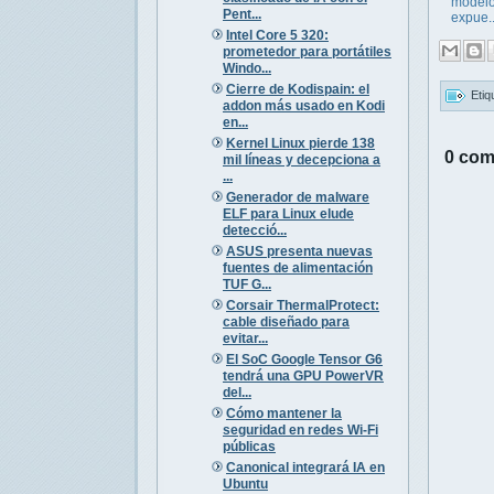
modelo
Pent...
expue..
Intel Core 5 320:
prometedor para portátiles
Windo...
Cierre de Kodispain: el
Etiq
addon más usado en Kodi
en...
Kernel Linux pierde 138
0 com
mil líneas y decepciona a
...
Generador de malware
ELF para Linux elude
detecció...
ASUS presenta nuevas
fuentes de alimentación
TUF G...
Corsair ThermalProtect:
cable diseñado para
evitar...
El SoC Google Tensor G6
tendrá una GPU PowerVR
del...
Cómo mantener la
seguridad en redes Wi-Fi
públicas
Canonical integrará IA en
Ubuntu