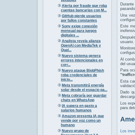
Durante
Alerta por fraude que roba
pasando 
cuentas bancarias con M...
Una vez
GitHub pierde usuarios
configu
por fallos constantes
Este me
Sony exige conexión
inofensi
mensual para juegos
digitales ...
Después 
Analista revela alianza
usuario.
OpenAI con MediaTek y
Monitor
Qual...
configur
Nuevo sistema genera
Al combi
errores intencionales en
del usua
corr...
Para oc
Nuevo ataque BlobPhish
“traffi
roba credenciales de
inicio...
Esta ca
Meta transmitirá energía
validaci
solar desde el espacio pa...
Dado qu
Meta cobraría por guardar
descarga
chats en WhatsApp
Los exp
IA supera en gasto a
para det
salarios humanos
Amazon presenta IA que
Amen
vende por voz como un
humano
Nuevo grupo de
Los inve