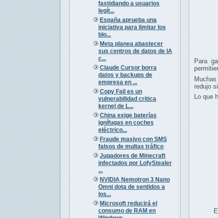
fastidiando a usuarios
legít...
España aprueba una
iniciativa para limitar los
blo...
Meta planea abastecer
sus centros de datos de IA
c...
Para ga
Claude Cursor borra
permitie
datos y backups de
Muchas 
empresa en ...
redujo s
Copy Fail es un
Lo que h
vulnerabilidad critica
kernel de L...
China exige baterías
ignífugas en coches
eléctrico...
Fraude masivo con SMS
falsos de multas tráfico
Jugadores de Minecraft
infectados por LofyStealer
...
NVIDIA Nemotron 3 Nano
Omni dota de sentidos a
los...
Microsoft reducirá el
consumo de RAM en
E
Windows