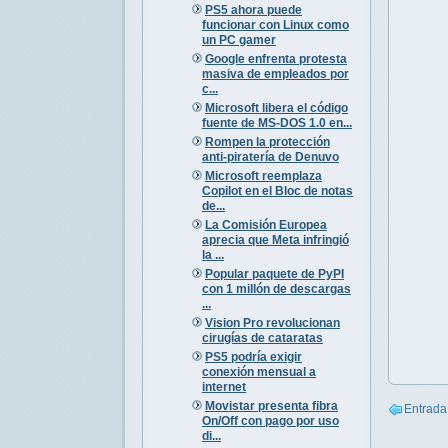
PS5 ahora puede
funcionar con Linux como
un PC gamer
Google enfrenta protesta
masiva de empleados por
c...
Microsoft libera el código
fuente de MS-DOS 1.0 en...
Rompen la protección
anti-piratería de Denuvo
Microsoft reemplaza
Copilot en el Bloc de notas
de...
La Comisión Europea
aprecia que Meta infringió
la ...
Popular paquete de PyPI
con 1 millón de descargas
...
Vision Pro revolucionan
cirugías de cataratas
PS5 podría exigir
conexión mensual a
internet
Movistar presenta fibra
Entrada
On/Off con pago por uso
di...