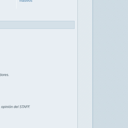
masivos
dores.
 opinión del STAFF.