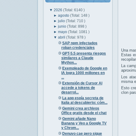
▼
2026
(Total: 6140 )
►
agosto
(Total: 148 )
►
julio
(Total: 710 )
►
junio
(Total: 898 )
►
mayo
(Total: 1081 )
▼
abril
(Total: 978 )
SAP npm infectados
roban credenciales
Una mas
GPT-5.5 presenta riesgos
Estas e
similares a Claude
recopila
Mythos...
La camp
Exempleado de Google en
aproxi
IA logra 1000 millones en
Los ata
...
misma ex
Extensión de Cursor AI
accede a tokens de
Esto cre
desarrol...
clon par
La app espía secreta de
Italia al descubierto: cóm...
Gemini crea archivos
Office gratis desde el chat
Gemini añade Nano
Banana y Veo a Google TV
y Chrom...
Denuvo cae pero sigue