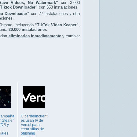
Save Videos, No Watermark”
con 3.000
Tiktok Downloader”
con 353 instalaciones.
eo Downloader”
con 77 instalaciones y otra
aciones.
 Chrome, incluyendo
“TikTok Video Keeper”
,
tenía
20.000 instalaciones
.
endan
eliminarlas inmediatamente
y cambiar
campaña
Ciberdelincuent
r Stealer
es usan IA de
EDR y
Vercel para
crear sitios de
iales
phishing