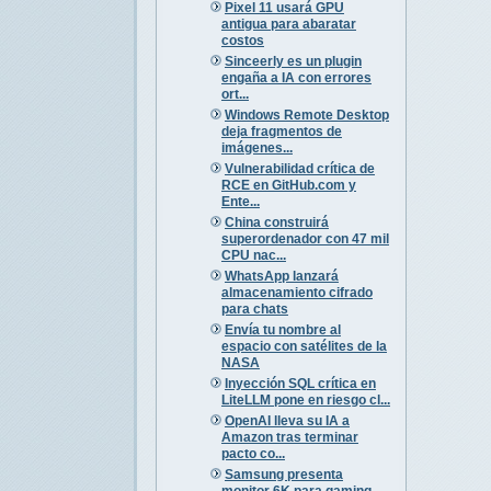
Pixel 11 usará GPU
antigua para abaratar
costos
Sinceerly es un plugin
engaña a IA con errores
ort...
Windows Remote Desktop
deja fragmentos de
imágenes...
Vulnerabilidad crítica de
RCE en GitHub.com y
Ente...
China construirá
superordenador con 47 mil
CPU nac...
WhatsApp lanzará
almacenamiento cifrado
para chats
Envía tu nombre al
espacio con satélites de la
NASA
Inyección SQL crítica en
LiteLLM pone en riesgo cl...
OpenAI lleva su IA a
Amazon tras terminar
pacto co...
Samsung presenta
monitor 6K para gaming