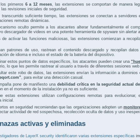
 los primeros
6 a 12 meses
, las extensiones se comportan de manera legí
las revisiones iniciales de seguridad.
 transcurrido suficiente tiempo, las extensiones se conectan a servidores
raciones remotas dinámicas.
canismo oculto permite a los atacantes alterar fundamentalmente el compo
vo descargador de videos en una potente herramienta de spyware sin alertar a
de activar las funciones maliciosas, las extensiones comienzan a recopila
ean patrones de uso, rastrean el contenido descargado y recopilan datos 
ación de idioma e incluso el estado de la batería del dispositivo.
nar estos puntos de datos específicos, los atacantes pueden crear una
“hue
rio, lo que les permite rastrear al usuario a través de diferentes sesiones web
ultar este robo de datos, las extensiones envían la información a domini
creqort.com”
, para evitar una detección casual.
mpaña pone de manifiesto una
debilidad crítica en la seguridad actual 
ón en el momento de la instalación ya no es suficiente.
e estas extensiones utilizan configuraciones remotas para evolucionar, 
 inicial.
ertos en seguridad recomiendan que las organizaciones adopten un
monitor
ectar actividad de red sospechosa, recolección oculta de datos y uso inespe
azas activas y eliminadas
stigadores de LayerX security identificaron varias extensiones específicas
in