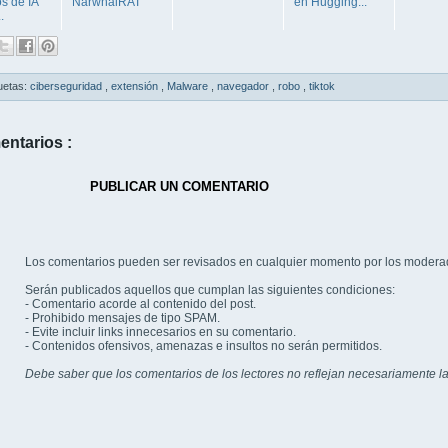
s de IA
NarwhalRAT
en Hugging...
.
uetas:
ciberseguridad
,
extensión
,
Malware
,
navegador
,
robo
,
tiktok
entarios :
PUBLICAR UN COMENTARIO
Los comentarios pueden ser revisados en cualquier momento por los modera
Serán publicados aquellos que cumplan las siguientes condiciones:
- Comentario acorde al contenido del post.
- Prohibido mensajes de tipo SPAM.
- Evite incluir links innecesarios en su comentario.
- Contenidos ofensivos, amenazas e insultos no serán permitidos.
Debe saber que los comentarios de los lectores no reflejan necesariamente la