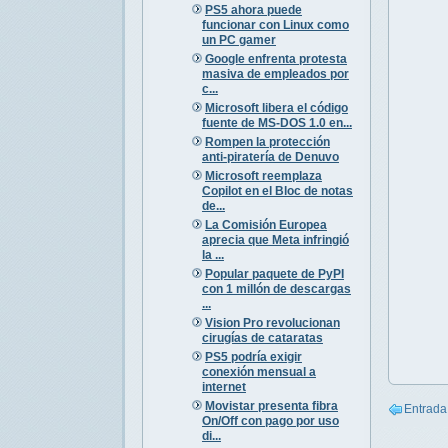
PS5 ahora puede
funcionar con Linux como
un PC gamer
Google enfrenta protesta
masiva de empleados por
c...
Microsoft libera el código
fuente de MS-DOS 1.0 en...
Rompen la protección
anti-piratería de Denuvo
Microsoft reemplaza
Copilot en el Bloc de notas
de...
La Comisión Europea
aprecia que Meta infringió
la ...
Popular paquete de PyPI
con 1 millón de descargas
...
Vision Pro revolucionan
cirugías de cataratas
PS5 podría exigir
conexión mensual a
internet
Movistar presenta fibra
Entrada
On/Off con pago por uso
di...