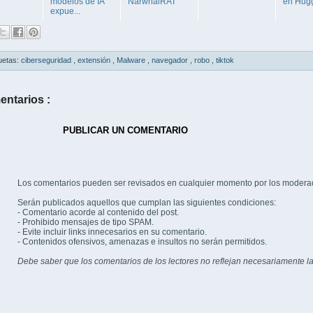
modelos de IA
NarwhalRAT
en Hugg
expue...
uetas:
ciberseguridad
,
extensión
,
Malware
,
navegador
,
robo
,
tiktok
entarios :
PUBLICAR UN COMENTARIO
Los comentarios pueden ser revisados en cualquier momento por los modera
Serán publicados aquellos que cumplan las siguientes condiciones:
- Comentario acorde al contenido del post.
- Prohibido mensajes de tipo SPAM.
- Evite incluir links innecesarios en su comentario.
- Contenidos ofensivos, amenazas e insultos no serán permitidos.
Debe saber que los comentarios de los lectores no reflejan necesariamente la