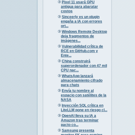
Pixel 11 usará GPU
antigua para abaratar
costos
Sinceerly es un plugin
engaña a IA con errores
ort...
Windows Remote Desktop
deja fragmentos de
imágenes...
Vulnerabilidad crítica de
RCE en GitHub.com y
Ente...
China construirá
superordenador con 47 mil
CPU nac...
WhatsApp lanzará
almacenamiento cifrado
para chats
Envía tu nombre al
espacio con satélites de la
NASA
Inyección SQL crítica en
LiteLLM pone en riesgo cl...
OpenAI lleva su IA a
Amazon tras terminar
pacto co...
Samsung presenta
monitor 6K para gaming