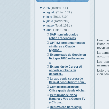
▼
2026
(Total: 6161 )
►
agosto
(Total: 169 )
►
julio
(Total: 710 )
►
junio
(Total: 898 )
►
mayo
(Total: 1081 )
▼
abril
(Total: 978 )
SAP npm infectados
roban credenciales
Una mas
GPT-5.5 presenta riesgos
Estas e
similares a Claude
recopila
Mythos...
La camp
Exempleado de Google en
aproxi
IA logra 1000 millones en
Los ata
...
misma ex
Extensión de Cursor AI
accede a tokens de
Esto cre
desarrol...
clon par
La app espía secreta de
Italia al descubierto: cóm...
Gemini crea archivos
Office gratis desde el chat
Gemini añade Nano
Banana y Veo a Google TV
y Chrom...
Denuvo cae pero sigue