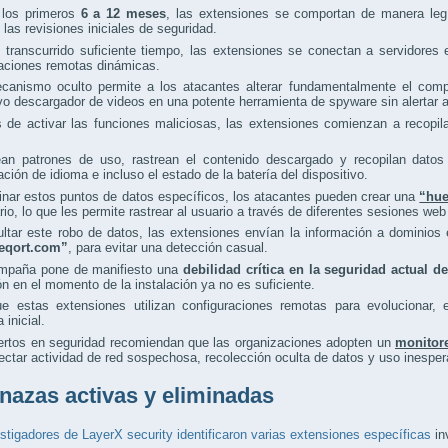
 los primeros
6 a 12 meses
, las extensiones se comportan de manera legí
las revisiones iniciales de seguridad.
 transcurrido suficiente tiempo, las extensiones se conectan a servidores
raciones remotas dinámicas.
canismo oculto permite a los atacantes alterar fundamentalmente el compo
vo descargador de videos en una potente herramienta de spyware sin alertar a
de activar las funciones maliciosas, las extensiones comienzan a recopila
ean patrones de uso, rastrean el contenido descargado y recopilan datos 
ación de idioma e incluso el estado de la batería del dispositivo.
nar estos puntos de datos específicos, los atacantes pueden crear una
“hue
rio, lo que les permite rastrear al usuario a través de diferentes sesiones web
ultar este robo de datos, las extensiones envían la información a domini
creqort.com”
, para evitar una detección casual.
mpaña pone de manifiesto una
debilidad crítica en la seguridad actual 
ón en el momento de la instalación ya no es suficiente.
e estas extensiones utilizan configuraciones remotas para evolucionar, 
 inicial.
ertos en seguridad recomiendan que las organizaciones adopten un
monitor
ectar actividad de red sospechosa, recolección oculta de datos y uso inespe
azas activas y eliminadas
stigadores de LayerX security identificaron varias extensiones específicas
in