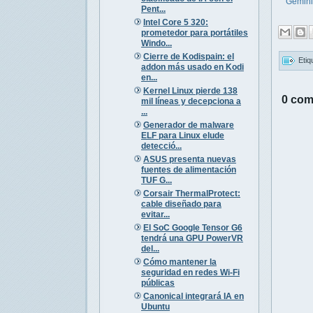
Gemini
Pent...
Intel Core 5 320:
prometedor para portátiles
Windo...
Cierre de Kodispain: el
Etiq
addon más usado en Kodi
en...
Kernel Linux pierde 138
0 com
mil líneas y decepciona a
...
Generador de malware
ELF para Linux elude
detecció...
ASUS presenta nuevas
fuentes de alimentación
TUF G...
Corsair ThermalProtect:
cable diseñado para
evitar...
El SoC Google Tensor G6
tendrá una GPU PowerVR
del...
Cómo mantener la
seguridad en redes Wi-Fi
públicas
Canonical integrará IA en
Ubuntu