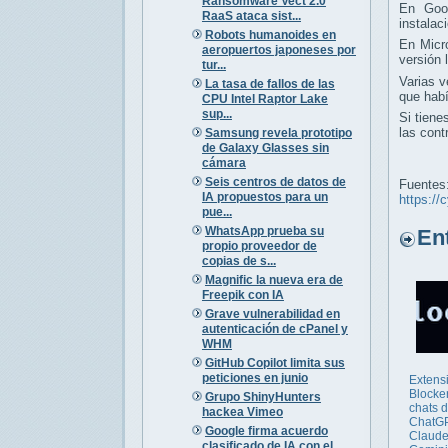
Ransomware Vect 2.0
En Goo
RaaS ataca sist...
instalac
Robots humanoides en
En Micr
aeropuertos japoneses por
versión
tur...
Varias 
La tasa de fallos de las
que hab
CPU Intel Raptor Lake
sup...
Si tiene
las cont
Samsung revela prototipo
de Galaxy Glasses sin
cámara
Seis centros de datos de
Fuentes
IA propuestos para un
https://
pue...
WhatsApp prueba su
Entr
propio proveedor de
copias de s...
Magnific la nueva era de
Freepik con IA
Grave vulnerabilidad en
autenticación de cPanel y
WHM
GitHub Copilot limita sus
peticiones en junio
Extens
Blocke
Grupo ShinyHunters
chats d
hackea Vimeo
ChatGP
Google firma acuerdo
Claude
clasificado de IA con el