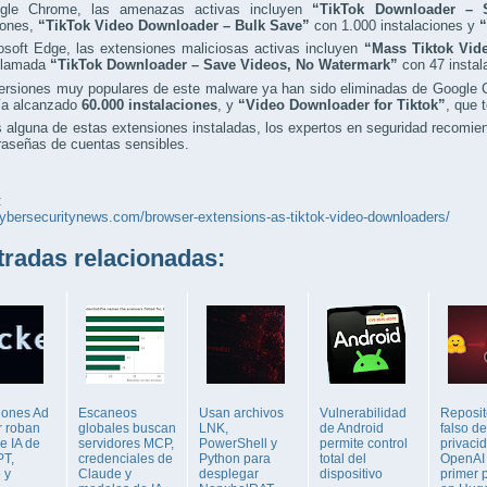
gle Chrome, las amenazas activas incluyen
“TikTok Downloader – 
iones,
“TikTok Video Downloader – Bulk Save”
con 1.000 instalaciones y
“
osoft Edge, las extensiones maliciosas activas incluyen
“Mass Tiktok Vid
 llamada
“TikTok Downloader – Save Videos, No Watermark”
con 47 instal
versiones muy populares de este malware ya han sido eliminadas de Google
ía alcanzado
60.000 instalaciones
, y
“Video Downloader for Tiktok”
, que 
s alguna de estas extensiones instaladas, los expertos en seguridad recomi
raseñas de cuentas sensibles.
:
cybersecuritynews.com/browser-extensions-as-tiktok-video-downloaders/
adas relacionadas:
iones Ad
Escaneos
Usan archivos
Vulnerabilidad
Reposit
r roban
globales buscan
LNK,
de Android
falso de 
e IA de
servidores MCP,
PowerShell y
permite control
privaci
T,
credenciales de
Python para
total del
OpenAI 
 y
Claude y
desplegar
dispositivo
primer 