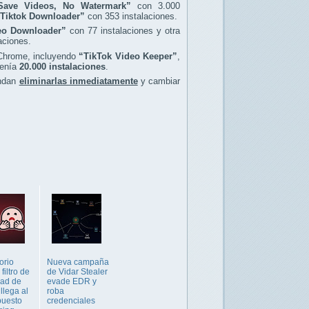
Save Videos, No Watermark”
con 3.000
Tiktok Downloader”
con 353 instalaciones.
eo Downloader”
con 77 instalaciones y otra
aciones.
 Chrome, incluyendo
“TikTok Video Keeper”
,
tenía
20.000 instalaciones
.
endan
eliminarlas inmediatamente
y cambiar
orio
Nueva campaña
filtro de
de Vidar Stealer
dad de
evade EDR y
llega al
roba
puesto
credenciales