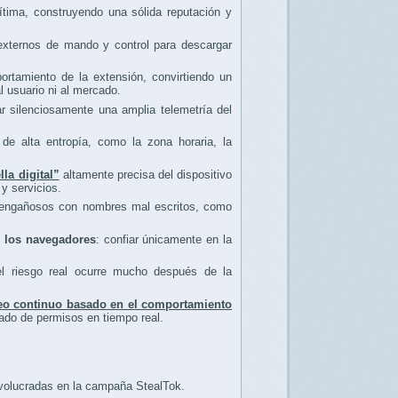
tima, construyendo una sólida reputación y
 externos de mando y control para descargar
rtamiento de la extensión, convirtiendo un
l usuario ni al mercado.
r silenciosamente una amplia telemetría del
de alta entropía, como la zona horaria, la
lla digital”
altamente precisa del dispositivo
 y servicios.
os engañosos con nombres mal escritos, como
de los navegadores
: confiar únicamente en la
el riesgo real ocurre mucho después de la
eo continuo basado en el comportamiento
rado de permisos en tiempo real.
volucradas en la campaña StealTok.