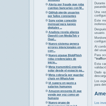
Durante
Alerta por fraude que roba
pasando 
cuentas bancarias con M...
Una vez
GitHub pierde usuarios
configu
por fallos constantes
Este me
Sony exige conexión
inofensi
mensual para juegos
digitales ...
Después 
Analista revela alianza
usuario.
OpenAI con MediaTek y
Monitor
Qual...
configur
Nuevo sistema genera
Al combi
errores intencionales en
del usua
corr...
Para oc
Nuevo ataque BlobPhish
“traffi
roba credenciales de
inicio...
Esta ca
Meta transmitirá energía
validaci
solar desde el espacio pa...
Dado qu
Meta cobraría por guardar
descarga
chats en WhatsApp
Los exp
IA supera en gasto a
para det
salarios humanos
Amazon presenta IA que
Amen
vende por voz como un
humano
Nuevo grupo de
Los inve