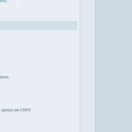
ing...
dores.
 opinión del STAFF.