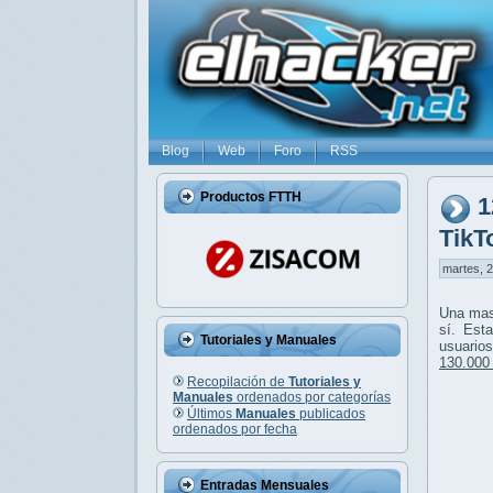
Blog
Web
Foro
RSS
Productos FTTH
1
TikT
martes, 2
Una mas
sí. Est
Tutoriales y Manuales
usuario
130.000
Recopilación de
Tutoriales y
Manuales
ordenados por categorías
Últimos
Manuales
publicados
ordenados por fecha
Entradas Mensuales