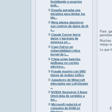
fastidiando a usuarios
legít...
España aprueba una
iniciativa para limitar los
blo...
Meta planea abastecer
sus centros de datos de IA
c...
Para ga
Claude Cursor borra
permitie
datos y backups de
Muchas 
empresa en ...
redujo s
Copy Fail es un
Lo que h
vulnerabilidad critica
kernel de L...
China exige baterías
ignífugas en coches
eléctrico...
Fraude masivo con SMS
falsos de multas tráfico
Jugadores de Minecraft
infectados por LofyStealer
...
NVIDIA Nemotron 3 Nano
Omni dota de sentidos a
los...
Microsoft reducirá el
consumo de RAM en
E
Windows