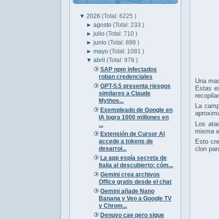
▼
2026
(Total: 6225 )
►
agosto
(Total: 233 )
►
julio
(Total: 710 )
►
junio
(Total: 898 )
►
mayo
(Total: 1081 )
▼
abril
(Total: 978 )
SAP npm infectados
roban credenciales
Una mas
GPT-5.5 presenta riesgos
Estas e
similares a Claude
recopila
Mythos...
La camp
Exempleado de Google en
aproxi
IA logra 1000 millones en
Los ata
...
misma ex
Extensión de Cursor AI
accede a tokens de
Esto cre
desarrol...
clon par
La app espía secreta de
Italia al descubierto: cóm...
Gemini crea archivos
Office gratis desde el chat
Gemini añade Nano
Banana y Veo a Google TV
y Chrom...
Denuvo cae pero sigue