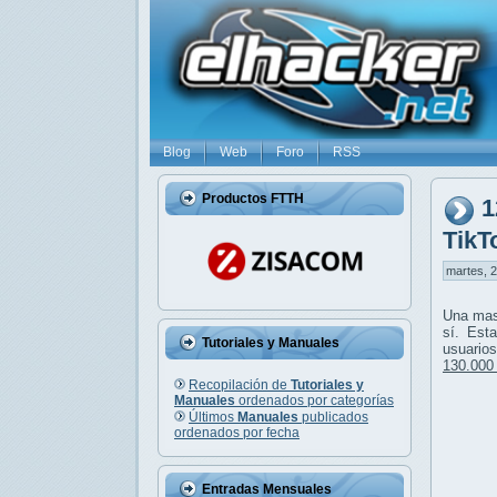
Blog
Web
Foro
RSS
Productos FTTH
1
TikT
martes, 2
Una mas
sí. Est
Tutoriales y Manuales
usuario
130.000
Recopilación de
Tutoriales y
Manuales
ordenados por categorías
Últimos
Manuales
publicados
ordenados por fecha
Entradas Mensuales