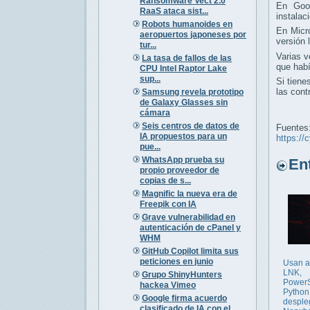
Ransomware Vect 2.0
En Goo
RaaS ataca sist...
instalac
Robots humanoides en
En Micr
aeropuertos japoneses por
versión
tur...
Varias 
La tasa de fallos de las
que hab
CPU Intel Raptor Lake
sup...
Si tiene
las cont
Samsung revela prototipo
de Galaxy Glasses sin
cámara
Seis centros de datos de
Fuentes
IA propuestos para un
https://
pue...
WhatsApp prueba su
Entr
propio proveedor de
copias de s...
Magnific la nueva era de
Freepik con IA
Grave vulnerabilidad en
autenticación de cPanel y
WHM
GitHub Copilot limita sus
peticiones en junio
Usan a
LNK,
Grupo ShinyHunters
PowerS
hackea Vimeo
Python
Google firma acuerdo
desple
clasificado de IA con el