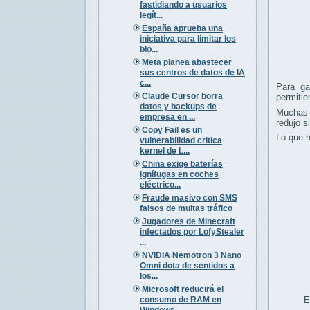
fastidiando a usuarios
legít...
España aprueba una
iniciativa para limitar los
blo...
Meta planea abastecer
sus centros de datos de IA
c...
Para ga
Claude Cursor borra
permitie
datos y backups de
Muchas 
empresa en ...
redujo s
Copy Fail es un
Lo que h
vulnerabilidad critica
kernel de L...
China exige baterías
ignífugas en coches
eléctrico...
Fraude masivo con SMS
falsos de multas tráfico
Jugadores de Minecraft
infectados por LofyStealer
...
NVIDIA Nemotron 3 Nano
Omni dota de sentidos a
los...
Microsoft reducirá el
consumo de RAM en
E
Windows