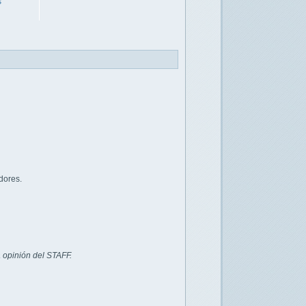
s
dores.
 opinión del STAFF.