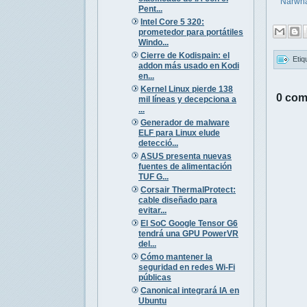
Narwh
Pent...
Intel Core 5 320:
prometedor para portátiles
Windo...
Cierre de Kodispain: el
Etiq
addon más usado en Kodi
en...
Kernel Linux pierde 138
0 com
mil líneas y decepciona a
...
Generador de malware
ELF para Linux elude
detecció...
ASUS presenta nuevas
fuentes de alimentación
TUF G...
Corsair ThermalProtect:
cable diseñado para
evitar...
El SoC Google Tensor G6
tendrá una GPU PowerVR
del...
Cómo mantener la
seguridad en redes Wi-Fi
públicas
Canonical integrará IA en
Ubuntu