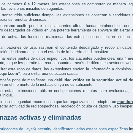
 los primeros
6 a 12 meses
, las extensiones se comportan de manera legí
las revisiones iniciales de seguridad.
 transcurrido suficiente tiempo, las extensiones se conectan a servidores
raciones remotas dinámicas.
canismo oculto permite a los atacantes alterar fundamentalmente el compo
vo descargador de videos en una potente herramienta de spyware sin alertar a
de activar las funciones maliciosas, las extensiones comienzan a recopila
ean patrones de uso, rastrean el contenido descargado y recopilan datos 
ación de idioma e incluso el estado de la batería del dispositivo.
nar estos puntos de datos específicos, los atacantes pueden crear una
“hue
rio, lo que les permite rastrear al usuario a través de diferentes sesiones web
ultar este robo de datos, las extensiones envían la información a domini
creqort.com”
, para evitar una detección casual.
mpaña pone de manifiesto una
debilidad crítica en la seguridad actual 
ón en el momento de la instalación ya no es suficiente.
e estas extensiones utilizan configuraciones remotas para evolucionar, 
 inicial.
ertos en seguridad recomiendan que las organizaciones adopten un
monitor
ectar actividad de red sospechosa, recolección oculta de datos y uso inespe
azas activas y eliminadas
stigadores de LayerX security identificaron varias extensiones específicas
in