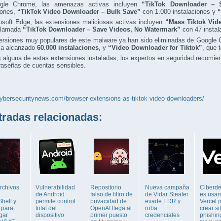
gle Chrome, las amenazas activas incluyen
“TikTok Downloader – 
iones,
“TikTok Video Downloader – Bulk Save”
con 1.000 instalaciones y
“
osoft Edge, las extensiones maliciosas activas incluyen
“Mass Tiktok Vid
 llamada
“TikTok Downloader – Save Videos, No Watermark”
con 47 instal
versiones muy populares de este malware ya han sido eliminadas de Google
ía alcanzado
60.000 instalaciones
, y
“Video Downloader for Tiktok”
, que 
s alguna de estas extensiones instaladas, los expertos en seguridad recomi
raseñas de cuentas sensibles.
:
cybersecuritynews.com/browser-extensions-as-tiktok-video-downloaders/
adas relacionadas:
rchivos
Vulnerabilidad
Repositorio
Nueva campaña
Ciberde
de Android
falso de filtro de
de Vidar Stealer
es usan
hell y
permite control
privacidad de
evade EDR y
Vercel 
 para
total del
OpenAI llega al
roba
crear si
gar
dispositivo
primer puesto
credenciales
phishin