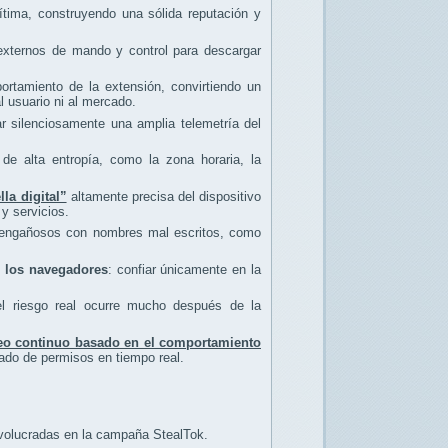
tima, construyendo una sólida reputación y
 externos de mando y control para descargar
rtamiento de la extensión, convirtiendo un
l usuario ni al mercado.
r silenciosamente una amplia telemetría del
de alta entropía, como la zona horaria, la
lla digital”
altamente precisa del dispositivo
 y servicios.
os engañosos con nombres mal escritos, como
de los navegadores
: confiar únicamente en la
el riesgo real ocurre mucho después de la
eo continuo basado en el comportamiento
rado de permisos en tiempo real.
volucradas en la campaña StealTok.