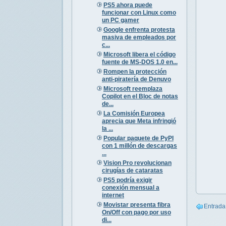
PS5 ahora puede
funcionar con Linux como
un PC gamer
Google enfrenta protesta
masiva de empleados por
c...
Microsoft libera el código
fuente de MS-DOS 1.0 en...
Rompen la protección
anti-piratería de Denuvo
Microsoft reemplaza
Copilot en el Bloc de notas
de...
La Comisión Europea
aprecia que Meta infringió
la ...
Popular paquete de PyPI
con 1 millón de descargas
...
Vision Pro revolucionan
cirugías de cataratas
PS5 podría exigir
conexión mensual a
internet
Movistar presenta fibra
Entrada
On/Off con pago por uso
di...