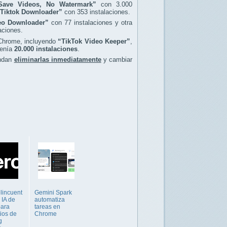
Save Videos, No Watermark”
con 3.000
Tiktok Downloader”
con 353 instalaciones.
eo Downloader”
con 77 instalaciones y otra
aciones.
 Chrome, incluyendo
“TikTok Video Keeper”
,
tenía
20.000 instalaciones
.
endan
eliminarlas inmediatamente
y cambiar
lincuent
Gemini Spark
 IA de
automatiza
para
tareas en
tios de
Chrome
g