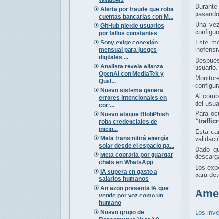
Durante
Alerta por fraude que roba
pasando 
cuentas bancarias con M...
Una vez
GitHub pierde usuarios
configu
por fallos constantes
Este me
Sony exige conexión
inofensi
mensual para juegos
digitales ...
Después 
Analista revela alianza
usuario.
OpenAI con MediaTek y
Monitor
Qual...
configur
Nuevo sistema genera
Al combi
errores intencionales en
del usua
corr...
Para oc
Nuevo ataque BlobPhish
“traffi
roba credenciales de
inicio...
Esta ca
Meta transmitirá energía
validaci
solar desde el espacio pa...
Dado qu
Meta cobraría por guardar
descarga
chats en WhatsApp
Los exp
IA supera en gasto a
para det
salarios humanos
Amazon presenta IA que
Amen
vende por voz como un
humano
Nuevo grupo de
Los inve