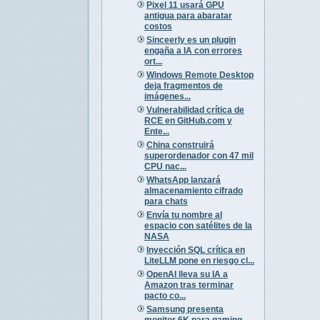
Pixel 11 usará GPU
antigua para abaratar
costos
Sinceerly es un plugin
engaña a IA con errores
ort...
Windows Remote Desktop
deja fragmentos de
imágenes...
Vulnerabilidad crítica de
RCE en GitHub.com y
Ente...
China construirá
superordenador con 47 mil
CPU nac...
WhatsApp lanzará
almacenamiento cifrado
para chats
Envía tu nombre al
espacio con satélites de la
NASA
Inyección SQL crítica en
LiteLLM pone en riesgo cl...
OpenAI lleva su IA a
Amazon tras terminar
pacto co...
Samsung presenta
monitor 6K para gaming