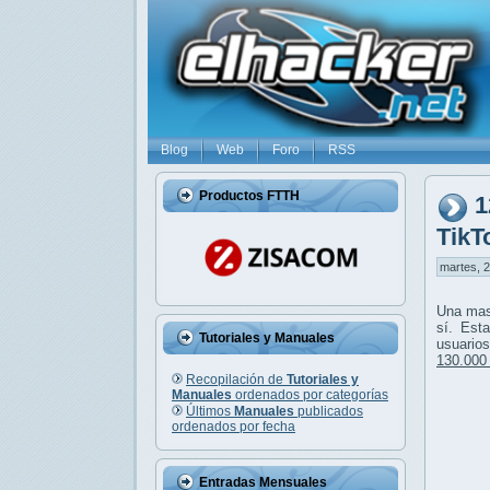
Blog
Web
Foro
RSS
Productos FTTH
1
TikT
martes, 2
Una mas
sí. Est
Tutoriales y Manuales
usuario
130.000
Recopilación de
Tutoriales y
Manuales
ordenados por categorías
Últimos
Manuales
publicados
ordenados por fecha
Entradas Mensuales