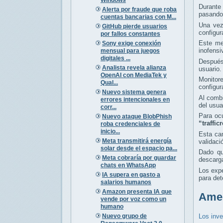
Durante
Alerta por fraude que roba
pasando 
cuentas bancarias con M...
Una vez
GitHub pierde usuarios
configu
por fallos constantes
Este me
Sony exige conexión
inofensi
mensual para juegos
digitales ...
Después 
Analista revela alianza
usuario.
OpenAI con MediaTek y
Monitor
Qual...
configur
Nuevo sistema genera
Al combi
errores intencionales en
del usua
corr...
Para oc
Nuevo ataque BlobPhish
“traffi
roba credenciales de
inicio...
Esta ca
Meta transmitirá energía
validaci
solar desde el espacio pa...
Dado qu
Meta cobraría por guardar
descarga
chats en WhatsApp
Los exp
IA supera en gasto a
para det
salarios humanos
Amazon presenta IA que
Amen
vende por voz como un
humano
Nuevo grupo de
Los inve