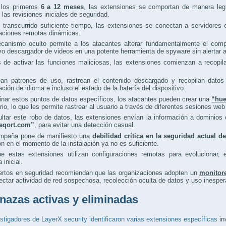
 los primeros
6 a 12 meses
, las extensiones se comportan de manera legí
las revisiones iniciales de seguridad.
 transcurrido suficiente tiempo, las extensiones se conectan a servidores
raciones remotas dinámicas.
canismo oculto permite a los atacantes alterar fundamentalmente el compo
vo descargador de videos en una potente herramienta de spyware sin alertar a
de activar las funciones maliciosas, las extensiones comienzan a recopila
ean patrones de uso, rastrean el contenido descargado y recopilan datos 
ación de idioma e incluso el estado de la batería del dispositivo.
nar estos puntos de datos específicos, los atacantes pueden crear una
“hue
rio, lo que les permite rastrear al usuario a través de diferentes sesiones web
ultar este robo de datos, las extensiones envían la información a domini
creqort.com”
, para evitar una detección casual.
mpaña pone de manifiesto una
debilidad crítica en la seguridad actual 
ón en el momento de la instalación ya no es suficiente.
e estas extensiones utilizan configuraciones remotas para evolucionar, 
 inicial.
ertos en seguridad recomiendan que las organizaciones adopten un
monitor
ectar actividad de red sospechosa, recolección oculta de datos y uso inespe
azas activas y eliminadas
stigadores de LayerX security identificaron varias extensiones específicas
in