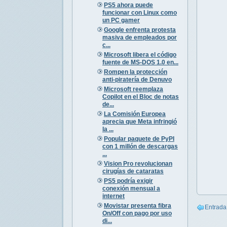
PS5 ahora puede
funcionar con Linux como
un PC gamer
Google enfrenta protesta
masiva de empleados por
c...
Microsoft libera el código
fuente de MS-DOS 1.0 en...
Rompen la protección
anti-piratería de Denuvo
Microsoft reemplaza
Copilot en el Bloc de notas
de...
La Comisión Europea
aprecia que Meta infringió
la ...
Popular paquete de PyPI
con 1 millón de descargas
...
Vision Pro revolucionan
cirugías de cataratas
PS5 podría exigir
conexión mensual a
internet
Movistar presenta fibra
Entrada
On/Off con pago por uso
di...