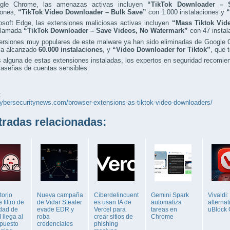
gle Chrome, las amenazas activas incluyen
“TikTok Downloader – 
iones,
“TikTok Video Downloader – Bulk Save”
con 1.000 instalaciones y
“
osoft Edge, las extensiones maliciosas activas incluyen
“Mass Tiktok Vid
 llamada
“TikTok Downloader – Save Videos, No Watermark”
con 47 instal
versiones muy populares de este malware ya han sido eliminadas de Google
ía alcanzado
60.000 instalaciones
, y
“Video Downloader for Tiktok”
, que 
s alguna de estas extensiones instaladas, los expertos en seguridad recomi
raseñas de cuentas sensibles.
:
cybersecuritynews.com/browser-extensions-as-tiktok-video-downloaders/
adas relacionadas:
torio
Nueva campaña
Ciberdelincuent
Gemini Spark
Vivaldi:
 filtro de
de Vidar Stealer
es usan IA de
automatiza
alternat
idad de
evade EDR y
Vercel para
tareas en
uBlock 
 llega al
roba
crear sitios de
Chrome
 puesto
credenciales
phishing