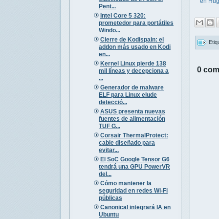
en Hug
Pent...
Intel Core 5 320:
prometedor para portátiles
Windo...
Cierre de Kodispain: el
Etiq
addon más usado en Kodi
en...
Kernel Linux pierde 138
0 com
mil líneas y decepciona a
...
Generador de malware
ELF para Linux elude
detecció...
ASUS presenta nuevas
fuentes de alimentación
TUF G...
Corsair ThermalProtect:
cable diseñado para
evitar...
El SoC Google Tensor G6
tendrá una GPU PowerVR
del...
Cómo mantener la
seguridad en redes Wi-Fi
públicas
Canonical integrará IA en
Ubuntu