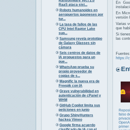
Ransomware Vect 2.0
En Goo
RaaS ataca sist...
instalac
Robots humanoides en
En Micr
aeropuertos japoneses por
versión
tur...
Varias 
La tasa de fallos de las
que hab
CPU Intel Raptor Lake
sup...
Si tiene
las cont
Samsung revela prototipo
de Galaxy Glasses sin
cámara
Seis centros de datos de
Fuentes
IA propuestos para un
https://
pue...
WhatsApp prueba su
Entr
propio proveedor de
copias de s...
Magnific la nueva era de
Freepik con IA
Grave vulnerabilidad en
autenticación de cPanel y
WHM
GitHub Copilot limita sus
peticiones en junio
Reposi
falso de
Grupo ShinyHunters
privac
hackea Vimeo
OpenAI
Google firma acuerdo
primer
clasificado de IA con el