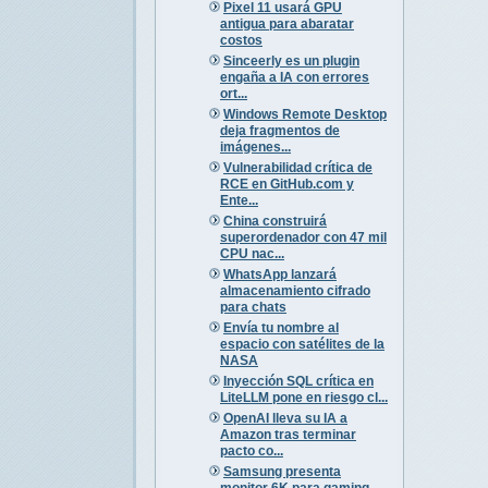
Pixel 11 usará GPU
antigua para abaratar
costos
Sinceerly es un plugin
engaña a IA con errores
ort...
Windows Remote Desktop
deja fragmentos de
imágenes...
Vulnerabilidad crítica de
RCE en GitHub.com y
Ente...
China construirá
superordenador con 47 mil
CPU nac...
WhatsApp lanzará
almacenamiento cifrado
para chats
Envía tu nombre al
espacio con satélites de la
NASA
Inyección SQL crítica en
LiteLLM pone en riesgo cl...
OpenAI lleva su IA a
Amazon tras terminar
pacto co...
Samsung presenta
monitor 6K para gaming