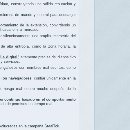
tima, construyendo una sólida reputación y
 externos de mando y control para descargar
rtamiento de la extensión, convirtiendo un
l usuario ni al mercado.
r silenciosamente una amplia telemetría del
de alta entropía, como la zona horaria, la
lla digital”
altamente precisa del dispositivo
 y servicios.
os engañosos con nombres mal escritos, como
de los navegadores
: confiar únicamente en la
el riesgo real ocurre mucho después de la
eo continuo basado en el comportamiento
rado de permisos en tiempo real.
volucradas en la campaña StealTok.