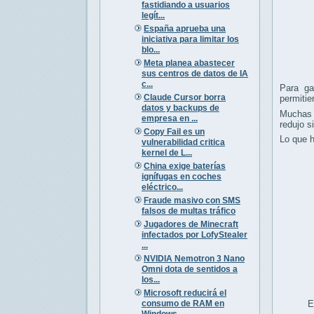
fastidiando a usuarios
legít...
España aprueba una
iniciativa para limitar los
blo...
Meta planea abastecer
sus centros de datos de IA
c...
Para ga
Claude Cursor borra
permitie
datos y backups de
Muchas 
empresa en ...
redujo s
Copy Fail es un
Lo que h
vulnerabilidad critica
kernel de L...
China exige baterías
ignífugas en coches
eléctrico...
Fraude masivo con SMS
falsos de multas tráfico
Jugadores de Minecraft
infectados por LofyStealer
...
NVIDIA Nemotron 3 Nano
Omni dota de sentidos a
los...
Microsoft reducirá el
consumo de RAM en
E
Windows