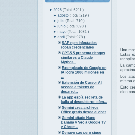
▼
2026
(Total: 6211 )
►
agosto
(Total: 219 )
►
julio
(Total: 710 )
►
junio
(Total: 898 )
►
mayo
(Total: 1081 )
▼
abril
(Total: 978 )
SAP npm infectados
roban credenciales
Una mas
GPT-5.5 presenta riesgos
Estas e
similares a Claude
recopila
Mythos...
La camp
Exempleado de Google en
aproxi
IA logra 1000 millones en
Los ata
...
misma ex
Extensión de Cursor AI
accede a tokens de
Esto cre
desarrol...
clon par
La app espía secreta de
Italia al descubierto: cóm...
Gemini crea archivos
Office gratis desde el chat
Gemini añade Nano
Banana y Veo a Google TV
y Chrom...
Denuvo cae pero sigue