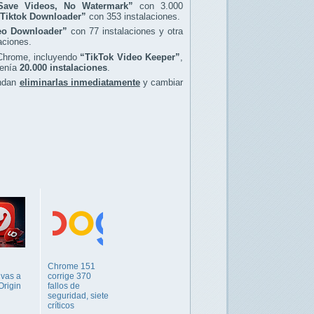
Save Videos, No Watermark”
con 3.000
Tiktok Downloader”
con 353 instalaciones.
eo Downloader”
con 77 instalaciones y otra
aciones.
 Chrome, incluyendo
“TikTok Video Keeper”
,
tenía
20.000 instalaciones
.
endan
eliminarlas inmediatamente
y cambiar
Chrome 151
ivas a
corrige 370
Origin
fallos de
seguridad, siete
críticos