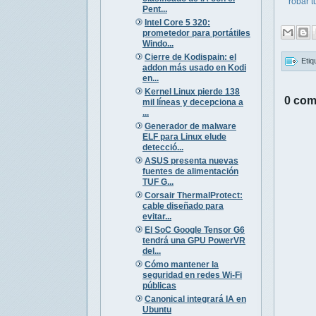
robar tu
Pent...
Intel Core 5 320:
prometedor para portátiles
Windo...
Cierre de Kodispain: el
Etiq
addon más usado en Kodi
en...
Kernel Linux pierde 138
0 com
mil líneas y decepciona a
...
Generador de malware
ELF para Linux elude
detecció...
ASUS presenta nuevas
fuentes de alimentación
TUF G...
Corsair ThermalProtect:
cable diseñado para
evitar...
El SoC Google Tensor G6
tendrá una GPU PowerVR
del...
Cómo mantener la
seguridad en redes Wi-Fi
públicas
Canonical integrará IA en
Ubuntu