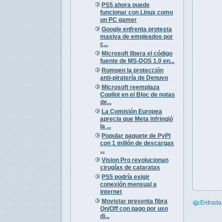
PS5 ahora puede
funcionar con Linux como
un PC gamer
Google enfrenta protesta
masiva de empleados por
c...
Microsoft libera el código
fuente de MS-DOS 1.0 en...
Rompen la protección
anti-piratería de Denuvo
Microsoft reemplaza
Copilot en el Bloc de notas
de...
La Comisión Europea
aprecia que Meta infringió
la ...
Popular paquete de PyPI
con 1 millón de descargas
...
Vision Pro revolucionan
cirugías de cataratas
PS5 podría exigir
conexión mensual a
internet
Movistar presenta fibra
Entrada
On/Off con pago por uso
di...