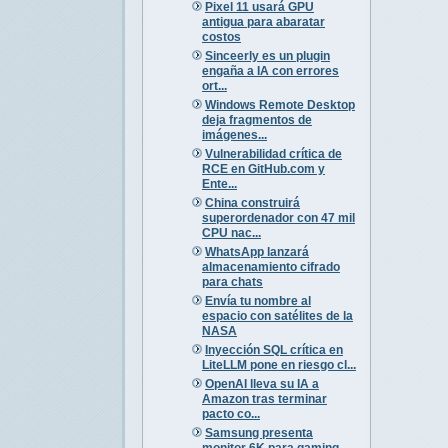
Pixel 11 usará GPU
antigua para abaratar
costos
Sinceerly es un plugin
engaña a IA con errores
ort...
Windows Remote Desktop
deja fragmentos de
imágenes...
Vulnerabilidad crítica de
RCE en GitHub.com y
Ente...
China construirá
superordenador con 47 mil
CPU nac...
WhatsApp lanzará
almacenamiento cifrado
para chats
Envía tu nombre al
espacio con satélites de la
NASA
Inyección SQL crítica en
LiteLLM pone en riesgo cl...
OpenAI lleva su IA a
Amazon tras terminar
pacto co...
Samsung presenta
monitor 6K para gaming