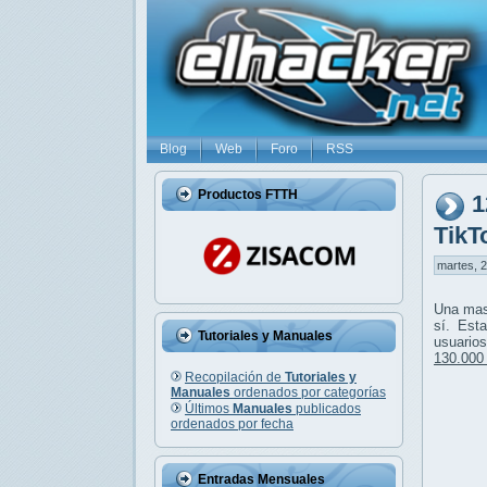
Blog
Web
Foro
RSS
Productos FTTH
1
TikT
martes, 2
Una mas
sí. Est
Tutoriales y Manuales
usuario
130.000
Recopilación de
Tutoriales y
Manuales
ordenados por categorías
Últimos
Manuales
publicados
ordenados por fecha
Entradas Mensuales