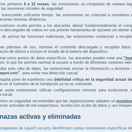
 los primeros
6 a 12 meses
, las extensiones se comportan de manera legí
las revisiones iniciales de seguridad.
 transcurrido suficiente tiempo, las extensiones se conectan a servidores
raciones remotas dinámicas.
canismo oculto permite a los atacantes alterar fundamentalmente el compo
vo descargador de videos en una potente herramienta de spyware sin alertar a
de activar las funciones maliciosas, las extensiones comienzan a recopila
ean patrones de uso, rastrean el contenido descargado y recopilan datos 
ación de idioma e incluso el estado de la batería del dispositivo.
nar estos puntos de datos específicos, los atacantes pueden crear una
“hue
rio, lo que les permite rastrear al usuario a través de diferentes sesiones web
ultar este robo de datos, las extensiones envían la información a domini
creqort.com”
, para evitar una detección casual.
mpaña pone de manifiesto una
debilidad crítica en la seguridad actual 
ón en el momento de la instalación ya no es suficiente.
e estas extensiones utilizan configuraciones remotas para evolucionar, 
 inicial.
ertos en seguridad recomiendan que las organizaciones adopten un
monitor
ectar actividad de red sospechosa, recolección oculta de datos y uso inespe
azas activas y eliminadas
stigadores de LayerX security identificaron varias extensiones específicas
in