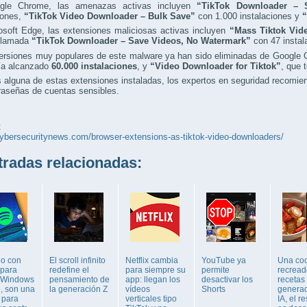
gle Chrome, las amenazas activas incluyen
“TikTok Downloader – 
iones,
“TikTok Video Downloader – Bulk Save”
con 1.000 instalaciones y
“
osoft Edge, las extensiones maliciosas activas incluyen
“Mass Tiktok Vid
 llamada
“TikTok Downloader – Save Videos, No Watermark”
con 47 instal
versiones muy populares de este malware ya han sido eliminadas de Google
ía alcanzado
60.000 instalaciones
, y
“Video Downloader for Tiktok”
, que 
s alguna de estas extensiones instaladas, los expertos en seguridad recomi
raseñas de cuentas sensibles.
:
cybersecuritynews.com/browser-extensions-as-tiktok-video-downloaders/
adas relacionadas:
o con
El scroll infinito
Netflix cambia
YouTube ya
Una coc
 para
redefine el
para siempre su
permite
recread
r Windows
pensamiento de
app: llegan los
desactivar los
recetas
e, son una
la generación Z
vídeos
Shorts
genera
 para
verticales tipo
IA, el r