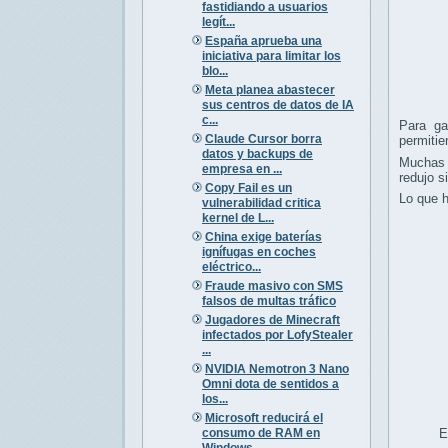
fastidiando a usuarios
legít...
España aprueba una
iniciativa para limitar los
blo...
Meta planea abastecer
sus centros de datos de IA
c...
Para ga
Claude Cursor borra
permitie
datos y backups de
Muchas 
empresa en ...
redujo s
Copy Fail es un
Lo que h
vulnerabilidad critica
kernel de L...
China exige baterías
ignífugas en coches
eléctrico...
Fraude masivo con SMS
falsos de multas tráfico
Jugadores de Minecraft
infectados por LofyStealer
...
NVIDIA Nemotron 3 Nano
Omni dota de sentidos a
los...
Microsoft reducirá el
consumo de RAM en
E
Windows