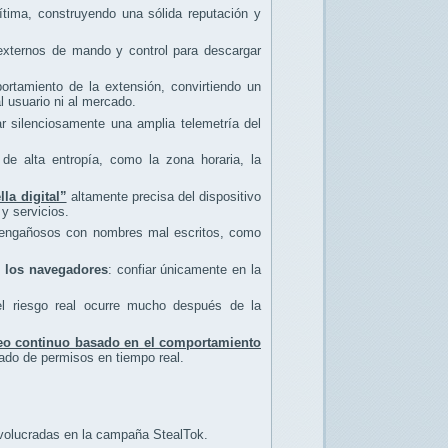
tima, construyendo una sólida reputación y
 externos de mando y control para descargar
rtamiento de la extensión, convirtiendo un
l usuario ni al mercado.
r silenciosamente una amplia telemetría del
de alta entropía, como la zona horaria, la
lla digital”
altamente precisa del dispositivo
 y servicios.
os engañosos con nombres mal escritos, como
de los navegadores
: confiar únicamente en la
el riesgo real ocurre mucho después de la
eo continuo basado en el comportamiento
rado de permisos en tiempo real.
volucradas en la campaña StealTok.