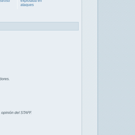
stroso
explotada en
ataques
dores.
 opinión del STAFF.