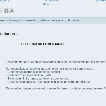
s contr...
TikTok y no
es desa
pod...
uetas:
ciberseguridad
,
extensión
,
Malware
,
navegador
,
robo
,
tiktok
entarios :
PUBLICAR UN COMENTARIO
Los comentarios pueden ser revisados en cualquier momento por los modera
Serán publicados aquellos que cumplan las siguientes condiciones:
- Comentario acorde al contenido del post.
- Prohibido mensajes de tipo SPAM.
- Evite incluir links innecesarios en su comentario.
- Contenidos ofensivos, amenazas e insultos no serán permitidos.
Debe saber que los comentarios de los lectores no reflejan necesariamente la