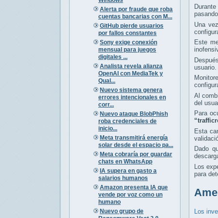
Durante
Alerta por fraude que roba
pasando 
cuentas bancarias con M...
Una vez
GitHub pierde usuarios
configu
por fallos constantes
Este me
Sony exige conexión
inofensi
mensual para juegos
digitales ...
Después 
Analista revela alianza
usuario.
OpenAI con MediaTek y
Monitor
Qual...
configur
Nuevo sistema genera
Al combi
errores intencionales en
del usua
corr...
Para oc
Nuevo ataque BlobPhish
“traffi
roba credenciales de
inicio...
Esta ca
Meta transmitirá energía
validaci
solar desde el espacio pa...
Dado qu
Meta cobraría por guardar
descarga
chats en WhatsApp
Los exp
IA supera en gasto a
para det
salarios humanos
Amazon presenta IA que
Amen
vende por voz como un
humano
Nuevo grupo de
Los inve