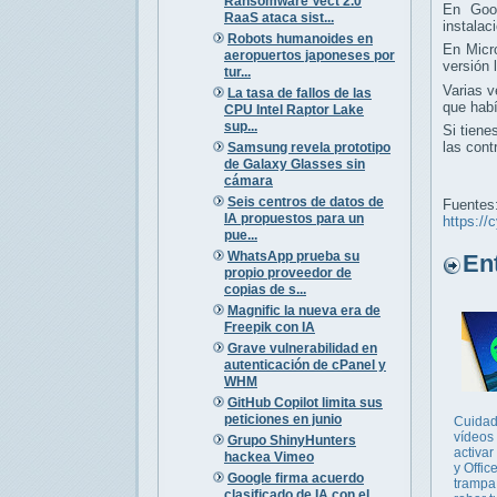
Ransomware Vect 2.0
En Goo
RaaS ataca sist...
instalac
Robots humanoides en
En Micr
aeropuertos japoneses por
versión
tur...
Varias 
La tasa de fallos de las
que hab
CPU Intel Raptor Lake
sup...
Si tiene
las cont
Samsung revela prototipo
de Galaxy Glasses sin
cámara
Seis centros de datos de
Fuentes
IA propuestos para un
https://
pue...
WhatsApp prueba su
Entr
propio proveedor de
copias de s...
Magnific la nueva era de
Freepik con IA
Grave vulnerabilidad en
autenticación de cPanel y
WHM
GitHub Copilot limita sus
peticiones en junio
Cuidad
vídeos
Grupo ShinyHunters
activa
hackea Vimeo
y Offic
Google firma acuerdo
trampa
clasificado de IA con el