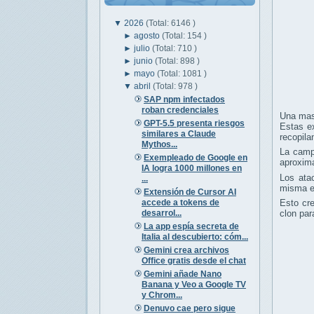
▼
2026
(Total: 6146 )
►
agosto
(Total: 154 )
►
julio
(Total: 710 )
►
junio
(Total: 898 )
►
mayo
(Total: 1081 )
▼
abril
(Total: 978 )
SAP npm infectados
roban credenciales
Una mas
GPT-5.5 presenta riesgos
Estas e
similares a Claude
recopila
Mythos...
La camp
Exempleado de Google en
aproxi
IA logra 1000 millones en
Los ata
...
misma ex
Extensión de Cursor AI
accede a tokens de
Esto cre
desarrol...
clon par
La app espía secreta de
Italia al descubierto: cóm...
Gemini crea archivos
Office gratis desde el chat
Gemini añade Nano
Banana y Veo a Google TV
y Chrom...
Denuvo cae pero sigue