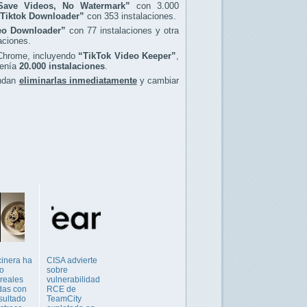
Save Videos, No Watermark”
con 3.000
Tiktok Downloader”
con 353 instalaciones.
eo Downloader”
con 77 instalaciones y otra
aciones.
 Chrome, incluyendo
“TikTok Video Keeper”
,
tenía
20.000 instalaciones
.
endan
eliminarlas inmediatamente
y cambiar
inera ha
CISA advierte
o
sobre
 reales
vulnerabilidad
das con
RCE de
esultado
TeamCity