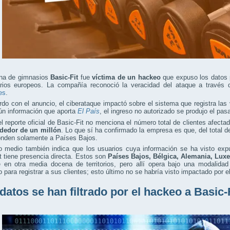
na de gimnasios
Basic-Fit
fue
víctima de un hackeo
que expuso los datos 
rios europeos. La compañía reconoció la veracidad del ataque a través
es
.
do con el anuncio, el ciberataque impactó sobre el sistema que registra las v
ún información que aporta
El País
, el ingreso no autorizado se produjo el pas
el reporte oficial de Basic-Fit no menciona el número total de clientes afecta
ededor de un millón
. Lo que sí ha confirmado la empresa es que, del total 
onden solamente a Países Bajos.
do medio también indica que los usuarios cuya información se ha visto ex
t tiene presencia directa. Estos son
Países Bajos, Bélgica, Alemania, Lux
e en otra media docena de territorios, pero allí opera bajo una modalidad
 para registrar a sus clientes; esto último no se habría visto impactado por e
datos se han filtrado por el hackeo a Basic-