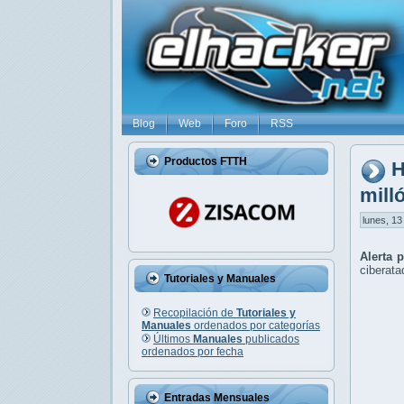
Blog
Web
Foro
RSS
Productos FTTH
H
mill
lunes, 13
Alerta 
ciberata
Tutoriales y Manuales
Recopilación de
Tutoriales y
Manuales
ordenados por categorías
Últimos
Manuales
publicados
ordenados por fecha
Entradas Mensuales