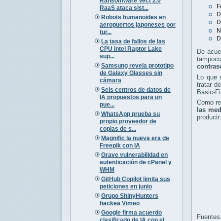
Ransomware Vect 2.0
F
RaaS ataca sist...
D
Robots humanoides en
D
aeropuertos japoneses por
N
tur...
D
La tasa de fallos de las
CPU Intel Raptor Lake
De acuer
sup...
tampoco 
Samsung revela prototipo
contras
de Galaxy Glasses sin
Lo que 
cámara
tratar d
Seis centros de datos de
Basic-Fi
IA propuestos para un
Como re
pue...
las med
WhatsApp prueba su
producir
propio proveedor de
copias de s...
Magnific la nueva era de
Freepik con IA
Grave vulnerabilidad en
autenticación de cPanel y
WHM
GitHub Copilot limita sus
peticiones en junio
Grupo ShinyHunters
hackea Vimeo
Google firma acuerdo
Fuentes
clasificado de IA con el