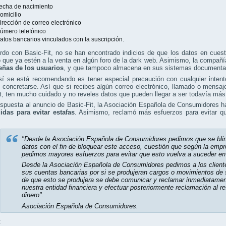
echa de nacimiento
omicilio
irección de correo electrónico
úmero telefónico
atos bancarios vinculados con la suscripción.
do con Basic-Fit, no se han encontrado indicios de que los datos en cuest
que ya estén a la venta en algún foro de la dark web. Asimismo, la compañ
eñas de los usuarios
, y que tampoco almacena en sus sistemas documentaci
sí se está recomendando es tener especial precaución con cualquier inten
e concretarse. Así que si recibes algún correo electrónico, llamado o mens
t, ten mucho cuidado y no reveles datos que pueden llegar a ser todavía má
spuesta al anuncio de Basic-Fit, la Asociación Española de Consumidores h
idas para evitar estafas
. Asimismo, reclamó más esfuerzos para evitar qu
:
"Desde la Asociación Española de Consumidores pedimos que se blin
datos con el fin de bloquear este acceso, cuestión que según la emp
pedimos mayores esfuerzos para evitar que esto vuelva a suceder en 
Desde la Asociación Española de Consumidores pedimos a los client
sus cuentas bancarias por si se produjeran cargos o movimientos de 
de que esto se produjera se debe comunicar y reclamar inmediatamen
nuestra entidad financiera y efectuar posteriormente reclamación al re
dinero".
Asociación Española de Consumidores.
: