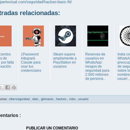
hipertextual.com/seguridad/hackeo-basic-fit/
adas relacionadas:
 cientos
1Password
Steam supera
Reservas de
India co
ts de
integrará
ampliamente a
usuarios en
WhatsA
por falta
Claude para
PlayStation en
WhatsApp:
preocu
exación
usar tus
usuarios
riesgos de
de segu
credenciales
seguridad para
sobre l
2.000 millones
nombre
de persona...
usuari...
uetas:
ciberseguridad
,
dato
,
gimnasio
,
hackeo
,
robo
,
usuario
entarios :
PUBLICAR UN COMENTARIO