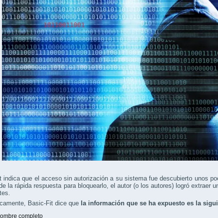
t indica que el acceso sin autorización a su sistema fue descubierto unos 
de la rápida respuesta para bloquearlo, el autor (o los autores) logró extrae
tes.
icamente, Basic-Fit dice que
la información que se ha expuesto es la sigu
ombre completo