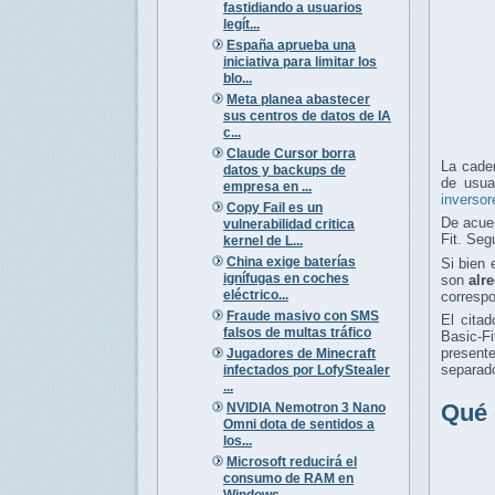
fastidiando a usuarios
legít...
España aprueba una
iniciativa para limitar los
blo...
Meta planea abastecer
sus centros de datos de IA
c...
Claude Cursor borra
La cade
datos y backups de
de usua
empresa en ...
inversor
Copy Fail es un
De acuer
vulnerabilidad critica
Fit. Seg
kernel de L...
China exige baterías
Si bien 
ignífugas en coches
son
alr
eléctrico...
corresp
Fraude masivo con SMS
El cita
falsos de multas tráfico
Basic-Fi
present
Jugadores de Minecraft
separado
infectados por LofyStealer
...
Qué 
NVIDIA Nemotron 3 Nano
Omni dota de sentidos a
los...
Microsoft reducirá el
consumo de RAM en
Windows