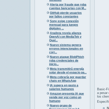
Alerta por fraude que roba
cuentas bancarias con M...
GitHub pierde usuarios
por fallos constantes
Sony exige conexión
mensual para juegos
digitales ...
Analista revela alianza
OpenAI con MediaTek y
Qual...
Nuevo sistema genera
errores intencionales en
corr...
Nuevo ataque BlobPhish
roba credenciales de
inicio...
Meta transmitirá energía
solar desde el espacio pa...
Meta cobraría por guardar
chats en WhatsApp
IA supera en gasto a
salarios humanos
Basic-Fi
a pesar 
Amazon presenta IA que
los clien
vende por voz como un
humano
Específ
Nuevo grupo de
N