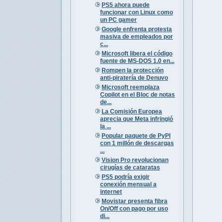
PS5 ahora puede
funcionar con Linux como
un PC gamer
Google enfrenta protesta
masiva de empleados por
c...
Microsoft libera el código
fuente de MS-DOS 1.0 en...
Rompen la protección
anti-piratería de Denuvo
Microsoft reemplaza
Copilot en el Bloc de notas
de...
La Comisión Europea
aprecia que Meta infringió
la ...
Popular paquete de PyPI
con 1 millón de descargas
...
Vision Pro revolucionan
cirugías de cataratas
PS5 podría exigir
conexión mensual a
internet
Movistar presenta fibra
On/Off con pago por uso
di...