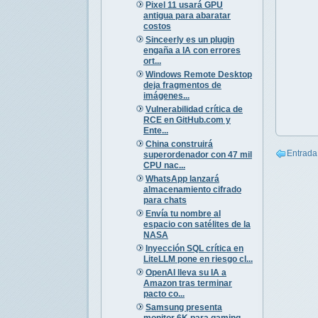
Pixel 11 usará GPU
antigua para abaratar
costos
Sinceerly es un plugin
engaña a IA con errores
ort...
Windows Remote Desktop
deja fragmentos de
imágenes...
Vulnerabilidad crítica de
RCE en GitHub.com y
Ente...
China construirá
Entrada
superordenador con 47 mil
CPU nac...
WhatsApp lanzará
almacenamiento cifrado
para chats
Envía tu nombre al
espacio con satélites de la
NASA
Inyección SQL crítica en
LiteLLM pone en riesgo cl...
OpenAI lleva su IA a
Amazon tras terminar
pacto co...
Samsung presenta
monitor 6K para gaming