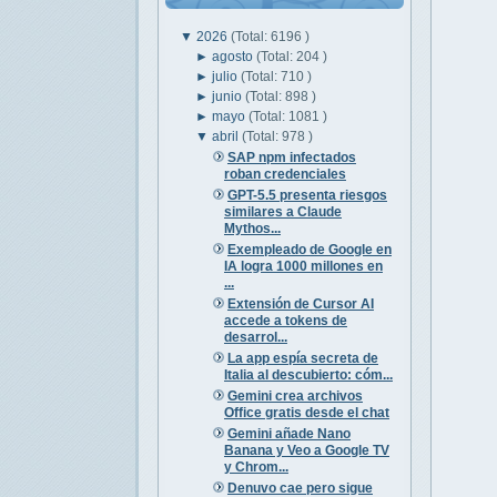
▼
2026
(Total: 6196 )
►
agosto
(Total: 204 )
►
julio
(Total: 710 )
►
junio
(Total: 898 )
►
mayo
(Total: 1081 )
▼
abril
(Total: 978 )
SAP npm infectados
roban credenciales
GPT-5.5 presenta riesgos
similares a Claude
Mythos...
Exempleado de Google en
IA logra 1000 millones en
...
Extensión de Cursor AI
accede a tokens de
desarrol...
La app espía secreta de
Italia al descubierto: cóm...
Gemini crea archivos
Office gratis desde el chat
Gemini añade Nano
Banana y Veo a Google TV
y Chrom...
Denuvo cae pero sigue