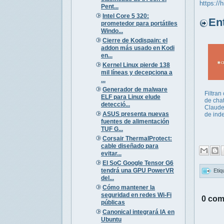
https://
Pent...
Intel Core 5 320:
Entr
prometedor para portátiles
Windo...
Cierre de Kodispain: el
addon más usado en Kodi
en...
Kernel Linux pierde 138
mil líneas y decepciona a
...
Generador de malware
Filtran
ELF para Linux elude
de cha
detecció...
Claude 
ASUS presenta nuevas
de ind
fuentes de alimentación
TUF G...
Corsair ThermalProtect:
cable diseñado para
evitar...
El SoC Google Tensor G6
tendrá una GPU PowerVR
Etiq
del...
Cómo mantener la
seguridad en redes Wi-Fi
0 com
públicas
Canonical integrará IA en
Ubuntu