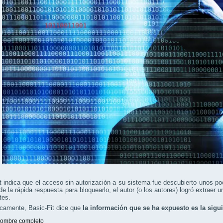
t indica que el acceso sin autorización a su sistema fue descubierto unos 
de la rápida respuesta para bloquearlo, el autor (o los autores) logró extrae
tes.
icamente, Basic-Fit dice que
la información que se ha expuesto es la sigu
ombre completo