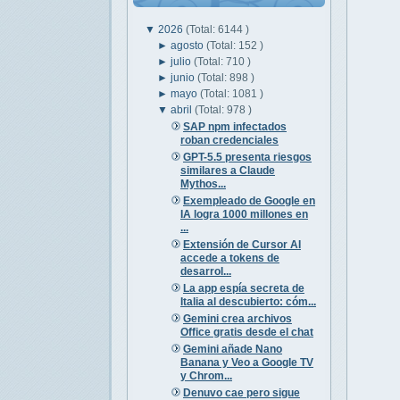
▼
2026
(Total: 6144 )
►
agosto
(Total: 152 )
►
julio
(Total: 710 )
►
junio
(Total: 898 )
►
mayo
(Total: 1081 )
▼
abril
(Total: 978 )
SAP npm infectados
roban credenciales
GPT-5.5 presenta riesgos
similares a Claude
Mythos...
Exempleado de Google en
IA logra 1000 millones en
...
Extensión de Cursor AI
accede a tokens de
desarrol...
La app espía secreta de
Italia al descubierto: cóm...
Gemini crea archivos
Office gratis desde el chat
Gemini añade Nano
Banana y Veo a Google TV
y Chrom...
Denuvo cae pero sigue