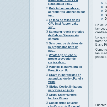
Ransomware Vect 2.0
F
RaaS ataca sist...
D
Robots humanoides en
D
aeropuertos japoneses por
N
tur...
D
La tasa de fallos de las
CPU Intel Raptor Lake
De acuer
sup...
tampoco 
Samsung revela prototipo
contras
de Galaxy Glasses sin
Lo que 
cámara
tratar d
Seis centros de datos de
Basic-Fi
IA propuestos para un
Como re
pue...
las med
WhatsApp prueba su
producir
propio proveedor de
copias de s...
Magnific la nueva era de
Freepik con IA
Grave vulnerabilidad en
autenticación de cPanel y
WHM
GitHub Copilot limita sus
peticiones en junio
Grupo ShinyHunters
hackea Vimeo
Google firma acuerdo
Fuentes
clasificado de IA con el