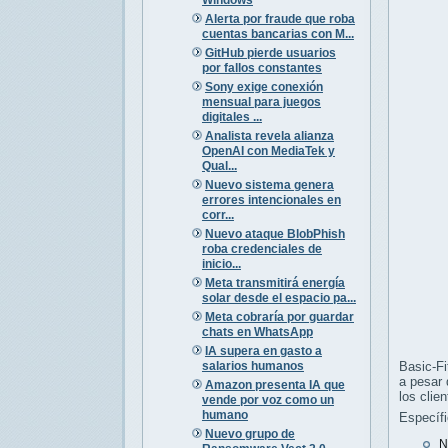
Alerta por fraude que roba
cuentas bancarias con M...
GitHub pierde usuarios
por fallos constantes
Sony exige conexión
mensual para juegos
digitales ...
Analista revela alianza
OpenAI con MediaTek y
Qual...
Nuevo sistema genera
errores intencionales en
corr...
Nuevo ataque BlobPhish
roba credenciales de
inicio...
Meta transmitirá energía
solar desde el espacio pa...
Meta cobraría por guardar
chats en WhatsApp
IA supera en gasto a
salarios humanos
Basic-Fi
a pesar 
Amazon presenta IA que
los clien
vende por voz como un
humano
Específ
Nuevo grupo de
N