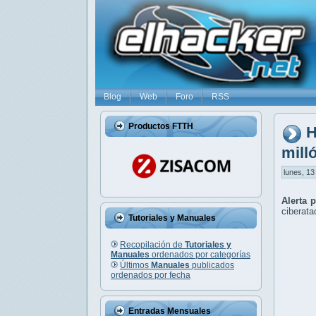
Blog
Web
Foro
RSS
Productos FTTH
H
mill
lunes, 13
Alerta 
ciberata
Tutoriales y Manuales
Recopilación de
Tutoriales y
Manuales
ordenados por categorías
Últimos
Manuales
publicados
ordenados por fecha
Entradas Mensuales