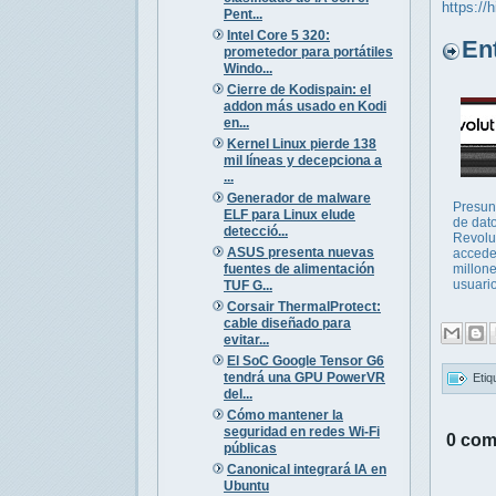
https://
Pent...
Intel Core 5 320:
Entr
prometedor para portátiles
Windo...
Cierre de Kodispain: el
addon más usado en Kodi
en...
Kernel Linux pierde 138
mil líneas y decepciona a
...
Generador de malware
Presun
ELF para Linux elude
de dat
detecció...
Revolut
ASUS presenta nuevas
accede
fuentes de alimentación
millon
usuari
TUF G...
Corsair ThermalProtect:
cable diseñado para
evitar...
El SoC Google Tensor G6
tendrá una GPU PowerVR
Etiq
del...
Cómo mantener la
seguridad en redes Wi-Fi
0 com
públicas
Canonical integrará IA en
Ubuntu