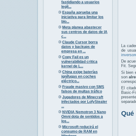
fastidiando a usuarios
legít...
España aprueba una
iniciativa para limitar los
blo...
Meta planea abastecer
sus centros de datos de IA
c...
Claude Cursor borra
La cade
datos y backups de
de usua
empresa en ...
inversor
Copy Fail es un
De acuer
vulnerabilidad critica
Fit. Seg
kernel de L...
China exige baterías
Si bien 
ignífugas en coches
son
alr
eléctrico...
corresp
Fraude masivo con SMS
El cita
falsos de multas tráfico
Basic-Fi
present
Jugadores de Minecraft
separado
infectados por LofyStealer
...
Qué 
NVIDIA Nemotron 3 Nano
Omni dota de sentidos a
los...
Microsoft reducirá el
consumo de RAM en
Windows