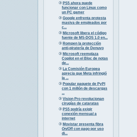
PS5 ahora puede
funcionar con Linux como
un PC gamer
Google enfrenta protesta
masiva de empleados por
c...
Microsoft libera el código
fuente de MS-DOS 1.0 en...
Rompen la protección
anti-piratería de Denuvo
Microsoft reemplaza
Copilot en el Bloc de notas
de...
La Comisión Europea
aprecia que Meta infringió
la ...
Popular paquete de PyPI
con 1 millón de descargas
...
Vision Pro revolucionan
cirugías de cataratas
PS5 podría exigir
conexión mensual a
internet
Movistar presenta fibra
On/Off con pago por uso
di...