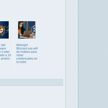
 del
Midnight
ware
Blizzard usa wifi
 Cartel
de hoteles para
ado a 16
robar
 prisión
credenciales en
la nube