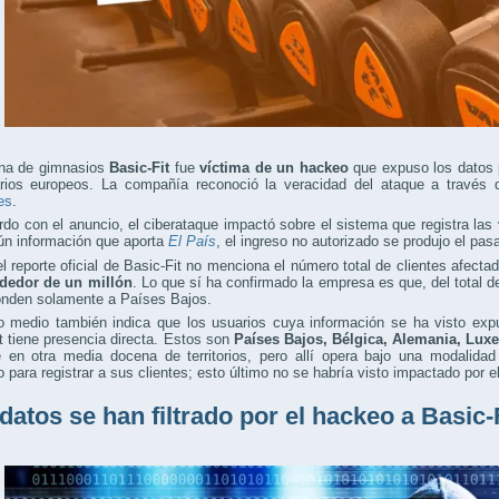
na de gimnasios
Basic-Fit
fue
víctima de un hackeo
que expuso los datos 
rios europeos. La compañía reconoció la veracidad del ataque a través
es
.
do con el anuncio, el ciberataque impactó sobre el sistema que registra las v
ún información que aporta
El País
, el ingreso no autorizado se produjo el pas
el reporte oficial de Basic-Fit no menciona el número total de clientes afecta
ededor de un millón
. Lo que sí ha confirmado la empresa es que, del total 
onden solamente a Países Bajos.
do medio también indica que los usuarios cuya información se ha visto ex
t tiene presencia directa. Estos son
Países Bajos, Bélgica, Alemania, Lux
e en otra media docena de territorios, pero allí opera bajo una modalidad
 para registrar a sus clientes; esto último no se habría visto impactado por e
datos se han filtrado por el hackeo a Basic-