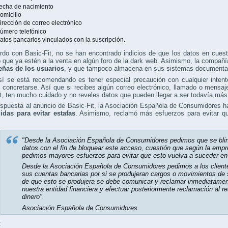
echa de nacimiento
omicilio
irección de correo electrónico
úmero telefónico
atos bancarios vinculados con la suscripción.
do con Basic-Fit, no se han encontrado indicios de que los datos en cuest
que ya estén a la venta en algún foro de la dark web. Asimismo, la compañ
eñas de los usuarios
, y que tampoco almacena en sus sistemas documentaci
sí se está recomendando es tener especial precaución con cualquier inten
e concretarse. Así que si recibes algún correo electrónico, llamado o mens
t, ten mucho cuidado y no reveles datos que pueden llegar a ser todavía má
spuesta al anuncio de Basic-Fit, la Asociación Española de Consumidores h
idas para evitar estafas
. Asimismo, reclamó más esfuerzos para evitar qu
:
"Desde la Asociación Española de Consumidores pedimos que se blin
datos con el fin de bloquear este acceso, cuestión que según la emp
pedimos mayores esfuerzos para evitar que esto vuelva a suceder en 
Desde la Asociación Española de Consumidores pedimos a los client
sus cuentas bancarias por si se produjeran cargos o movimientos de 
de que esto se produjera se debe comunicar y reclamar inmediatamen
nuestra entidad financiera y efectuar posteriormente reclamación al re
dinero".
Asociación Española de Consumidores.
: