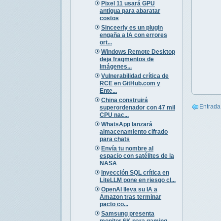
Pixel 11 usará GPU
antigua para abaratar
costos
Sinceerly es un plugin
engaña a IA con errores
ort...
Windows Remote Desktop
deja fragmentos de
imágenes...
Vulnerabilidad crítica de
RCE en GitHub.com y
Ente...
China construirá
Entrada
superordenador con 47 mil
CPU nac...
WhatsApp lanzará
almacenamiento cifrado
para chats
Envía tu nombre al
espacio con satélites de la
NASA
Inyección SQL crítica en
LiteLLM pone en riesgo cl...
OpenAI lleva su IA a
Amazon tras terminar
pacto co...
Samsung presenta
monitor 6K para gaming