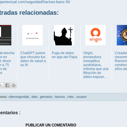
hipertextual.com/seguridad/hackeo-basic-fit/
adas relacionadas:
ta brecha
ChatGPT quiere
Fuga de datos
Origin,
Creador
os en
que vincules tus
en app del Papa
proveedora
ransom
: dicen
datos de salud a
energética
Ransom
r a 75
su IA
australiana,
conden
es de
informa que una
años de
os
filtración de
datos expuso...
uetas:
ciberseguridad
,
dato
,
gimnasio
,
hackeo
,
robo
,
usuario
entarios :
PUBLICAR UN COMENTARIO