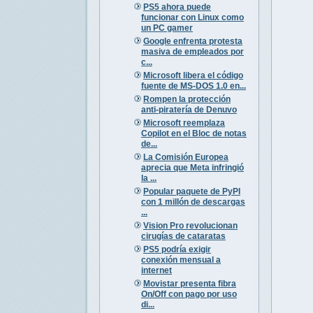
PS5 ahora puede
funcionar con Linux como
un PC gamer
Google enfrenta protesta
masiva de empleados por
c...
Microsoft libera el código
fuente de MS-DOS 1.0 en...
Rompen la protección
anti-piratería de Denuvo
Microsoft reemplaza
Copilot en el Bloc de notas
de...
La Comisión Europea
aprecia que Meta infringió
la ...
Popular paquete de PyPI
con 1 millón de descargas
...
Vision Pro revolucionan
cirugías de cataratas
PS5 podría exigir
conexión mensual a
internet
Movistar presenta fibra
On/Off con pago por uso
di...