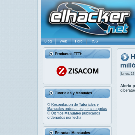
Blog
Web
Foro
RSS
Productos FTTH
H
mill
lunes, 13
Alerta 
ciberata
Tutoriales y Manuales
Recopilación de
Tutoriales y
Manuales
ordenados por categorías
Últimos
Manuales
publicados
ordenados por fecha
Entradas Mensuales