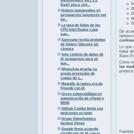
Ransomware Vect 2.0
F
RaaS ataca sist...
D
Robots humanoides en
D
aeropuertos japoneses por
N
tur...
D
La tasa de fallos de las
CPU Intel Raptor Lake
De acuer
sup...
tampoco 
Samsung revela prototipo
contras
de Galaxy Glasses sin
Lo que 
cámara
tratar d
Seis centros de datos de
Basic-Fi
IA propuestos para un
Como re
pue...
las med
WhatsApp prueba su
producir
propio proveedor de
copias de s...
Magnific la nueva era de
Freepik con IA
Grave vulnerabilidad en
autenticación de cPanel y
WHM
GitHub Copilot limita sus
peticiones en junio
Grupo ShinyHunters
hackea Vimeo
Google firma acuerdo
Fuentes
clasificado de IA con el