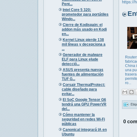
https://
Pent...
Intel Core 5 320:
Entr
prometedor para portátiles
Windo...
Cierre de Kodispain: el
addon más usado en Kodi
en...
Kernel Linux pierde 138
mil líneas y decepciona a
...
Generador de malware
Routers
ELF para Linux elude
fabric
detecció...
China 
ASUS presenta nuevas
una pu
fuentes de alimentación
traser
permit
TUF G...
ro...
Corsair ThermalProtect:
cable diseñado para
evitar...
El SoC Google Tensor G6
tendrá una GPU PowerVR
Etiq
del...
Cómo mantener la
seguridad en redes Wi-Fi
0 com
públicas
Canonical integrará IA en
Ubuntu