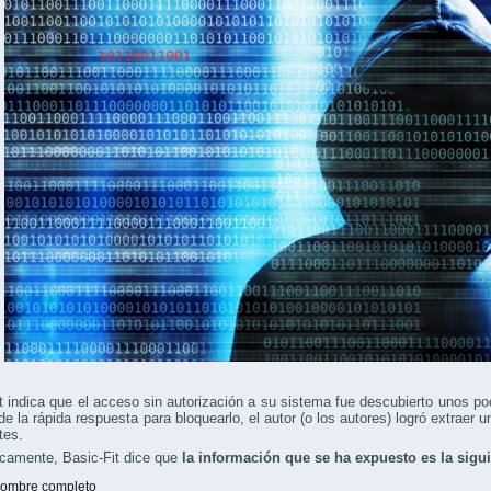
t indica que el acceso sin autorización a su sistema fue descubierto unos 
de la rápida respuesta para bloquearlo, el autor (o los autores) logró extrae
tes.
icamente, Basic-Fit dice que
la información que se ha expuesto es la sigu
ombre completo