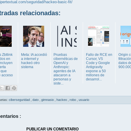
hipertextual.com/seguridad/hackeo-basic-fit/
adas relacionadas:
 Zbtlink
Meta: IA accedió
Pruebas
Fallo de RCE en
Origin 
ados en
a internet y
cibernéticas de
Cursor, VS
filtraci
incluyen
hackeó otro
OpenAI y
Code y Google
datos d
erta
sistema
Anthropic:
Antigravity
900.000
a que
agentes de IA
expone a 50
e acceso
atacaron a
millones de
personas y
desarrol...
siste...
uetas:
ciberseguridad
,
dato
,
gimnasio
,
hackeo
,
robo
,
usuario
entarios :
PUBLICAR UN COMENTARIO