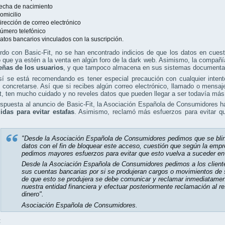
echa de nacimiento
omicilio
irección de correo electrónico
úmero telefónico
atos bancarios vinculados con la suscripción.
do con Basic-Fit, no se han encontrado indicios de que los datos en cuest
que ya estén a la venta en algún foro de la dark web. Asimismo, la compañ
eñas de los usuarios
, y que tampoco almacena en sus sistemas documentaci
sí se está recomendando es tener especial precaución con cualquier inten
e concretarse. Así que si recibes algún correo electrónico, llamado o mens
t, ten mucho cuidado y no reveles datos que pueden llegar a ser todavía má
spuesta al anuncio de Basic-Fit, la Asociación Española de Consumidores h
idas para evitar estafas
. Asimismo, reclamó más esfuerzos para evitar qu
:
"Desde la Asociación Española de Consumidores pedimos que se blin
datos con el fin de bloquear este acceso, cuestión que según la emp
pedimos mayores esfuerzos para evitar que esto vuelva a suceder en 
Desde la Asociación Española de Consumidores pedimos a los client
sus cuentas bancarias por si se produjeran cargos o movimientos de 
de que esto se produjera se debe comunicar y reclamar inmediatamen
nuestra entidad financiera y efectuar posteriormente reclamación al re
dinero".
Asociación Española de Consumidores.
: