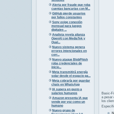
Alerta por fraude que roba
cuentas bancarias con M...
GitHub pierde usuarios
por fallos constantes
Sony exige conexión
mensual para juegos
digitales ...
Analista revela alianza
OpenAI con MediaTek y
Qual...
Nuevo sistema genera
errores intencionales en
corr...
Nuevo ataque BlobPhish
roba credenciales de
inicio...
Meta transmitirá energía
solar desde el espacio pa...
Meta cobraría por guardar
chats en WhatsApp
IA supera en gasto a
salarios humanos
Basic-Fi
a pesar 
Amazon presenta IA que
los clien
vende por voz como un
humano
Específ
Nuevo grupo de
N