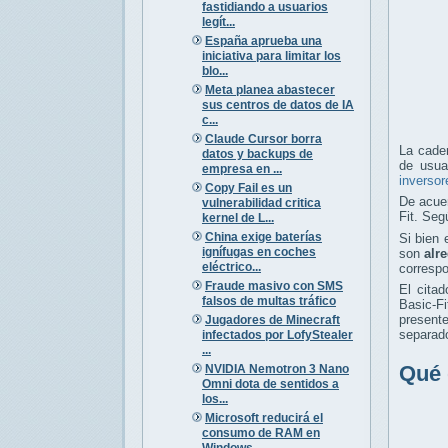
fastidiando a usuarios
legít...
España aprueba una
iniciativa para limitar los
blo...
Meta planea abastecer
sus centros de datos de IA
c...
Claude Cursor borra
La cade
datos y backups de
de usua
empresa en ...
inversor
Copy Fail es un
De acuer
vulnerabilidad critica
Fit. Seg
kernel de L...
China exige baterías
Si bien 
ignífugas en coches
son
alr
eléctrico...
corresp
Fraude masivo con SMS
El cita
falsos de multas tráfico
Basic-Fi
present
Jugadores de Minecraft
separado
infectados por LofyStealer
...
Qué 
NVIDIA Nemotron 3 Nano
Omni dota de sentidos a
los...
Microsoft reducirá el
consumo de RAM en
Windows