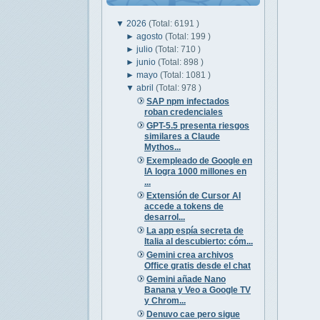
▼
2026
(Total: 6191 )
►
agosto
(Total: 199 )
►
julio
(Total: 710 )
►
junio
(Total: 898 )
►
mayo
(Total: 1081 )
▼
abril
(Total: 978 )
SAP npm infectados
roban credenciales
GPT-5.5 presenta riesgos
similares a Claude
Mythos...
Exempleado de Google en
IA logra 1000 millones en
...
Extensión de Cursor AI
accede a tokens de
desarrol...
La app espía secreta de
Italia al descubierto: cóm...
Gemini crea archivos
Office gratis desde el chat
Gemini añade Nano
Banana y Veo a Google TV
y Chrom...
Denuvo cae pero sigue