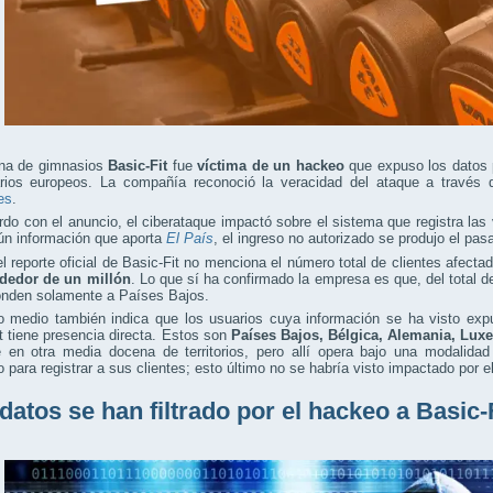
na de gimnasios
Basic-Fit
fue
víctima de un hackeo
que expuso los datos 
rios europeos. La compañía reconoció la veracidad del ataque a través
es
.
do con el anuncio, el ciberataque impactó sobre el sistema que registra las v
ún información que aporta
El País
, el ingreso no autorizado se produjo el pas
el reporte oficial de Basic-Fit no menciona el número total de clientes afecta
ededor de un millón
. Lo que sí ha confirmado la empresa es que, del total 
onden solamente a Países Bajos.
do medio también indica que los usuarios cuya información se ha visto ex
t tiene presencia directa. Estos son
Países Bajos, Bélgica, Alemania, Lux
e en otra media docena de territorios, pero allí opera bajo una modalidad
 para registrar a sus clientes; esto último no se habría visto impactado por e
datos se han filtrado por el hackeo a Basic-