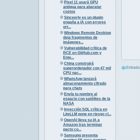
Pixel 11 usará GPU
antigua para abaratar
costos
Sinceerly es un plugin
engaña a IA con errores
ort...
Windows Remote Desktop
deja fragmentos de
imágenes...
Vulnerabilidad crítica de
RCE en GitHub.com y
Ente...
China construirá
Entrada
superordenador con 47 mil
CPU nac...
WhatsApp lanzará
almacenamiento cifrado
para chats
Envía tu nombre al
espacio con satélites de la
NASA
Inyección SQL crítica en
LiteLLM pone en riesgo cl...
OpenAI lleva su IA a
Amazon tras terminar
pacto co...
Samsung presenta
monitor 6K para gaming