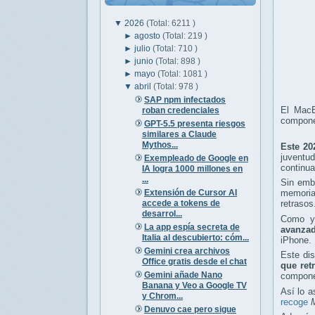
▼
2026
(Total: 6211 )
►
agosto
(Total: 219 )
►
julio
(Total: 710 )
►
junio
(Total: 898 )
►
mayo
(Total: 1081 )
▼
abril
(Total: 978 )
SAP npm infectados
El MacB
roban credenciales
compone
GPT-5.5 presenta riesgos
similares a Claude
Mythos...
Este 20
juventu
Exempleado de Google en
continua
IA logra 1000 millones en
...
Sin emb
Extensión de Cursor AI
memoria
accede a tokens de
retrasos
desarrol...
Como ya
La app espía secreta de
avanzad
Italia al descubierto: cóm...
iPhone.
Gemini crea archivos
Este dis
Office gratis desde el chat
que ret
Gemini añade Nano
componen
Banana y Veo a Google TV
Así lo 
y Chrom...
recoge
Denuvo cae pero sigue