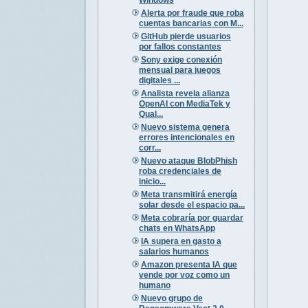
Alerta por fraude que roba
cuentas bancarias con M...
GitHub pierde usuarios
por fallos constantes
Sony exige conexión
mensual para juegos
digitales ...
Analista revela alianza
OpenAI con MediaTek y
Qual...
Nuevo sistema genera
errores intencionales en
corr...
Nuevo ataque BlobPhish
roba credenciales de
inicio...
Meta transmitirá energía
solar desde el espacio pa...
Meta cobraría por guardar
chats en WhatsApp
IA supera en gasto a
salarios humanos
Amazon presenta IA que
vende por voz como un
humano
Nuevo grupo de