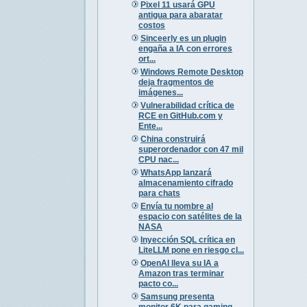
Pixel 11 usará GPU
antigua para abaratar
costos
Sinceerly es un plugin
engaña a IA con errores
ort...
Windows Remote Desktop
deja fragmentos de
imágenes...
Vulnerabilidad crítica de
RCE en GitHub.com y
Ente...
China construirá
superordenador con 47 mil
CPU nac...
WhatsApp lanzará
almacenamiento cifrado
para chats
Envía tu nombre al
espacio con satélites de la
NASA
Inyección SQL crítica en
LiteLLM pone en riesgo cl...
OpenAI lleva su IA a
Amazon tras terminar
pacto co...
Samsung presenta
monitor 6K para gaming