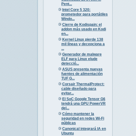
Pent...
Intel Core 5 320:
prometedor para portátiles
Windo...
Cierre de Kodispain: el
addon más usado en Kodi
en...
Kernel Linux pierde 138
mil líneas y decepciona a
...
Generador de malware
ELF para Linux elude
detecció...
ASUS presenta nuevas
fuentes de alimentación
TUF G...
Corsair ThermalProtect:
cable diseñado para
evitar...
El SoC Google Tensor G6
tendrá una GPU PowerVR
del...
Cómo mantener la
seguridad en redes Wi-Fi
públicas
Canonical integrará IA en
Ubuntu