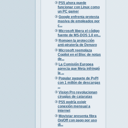
PS5 ahora puede
funcionar con Linux como
un PC gamer
Google enfrenta protesta
masiva de empleados por
c...
Microsoft libera el código
fuente de MS-DOS 1.0 en...
Rompen la protección
anti-piratería de Denuvo
Microsoft reemplaza
Copilot en el Bloc de notas
de...
La Comisión Europea
aprecia que Meta infringió
la ...
Popular paquete de PyPI
con 1 millón de descargas
...
Vision Pro revolucionan
cirugías de cataratas
PS5 podría exigir
conexión mensual a
internet
Movistar presenta fibra
On/Off con pago por uso
di...