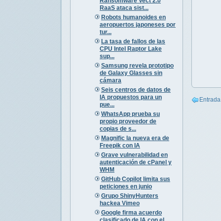
Ransomware Vect 2.0
RaaS ataca sist...
Robots humanoides en
aeropuertos japoneses por
tur...
La tasa de fallos de las
CPU Intel Raptor Lake
sup...
Samsung revela prototipo
de Galaxy Glasses sin
cámara
Seis centros de datos de
IA propuestos para un
Entrada
pue...
WhatsApp prueba su
propio proveedor de
copias de s...
Magnific la nueva era de
Freepik con IA
Grave vulnerabilidad en
autenticación de cPanel y
WHM
GitHub Copilot limita sus
peticiones en junio
Grupo ShinyHunters
hackea Vimeo
Google firma acuerdo
clasificado de IA con el