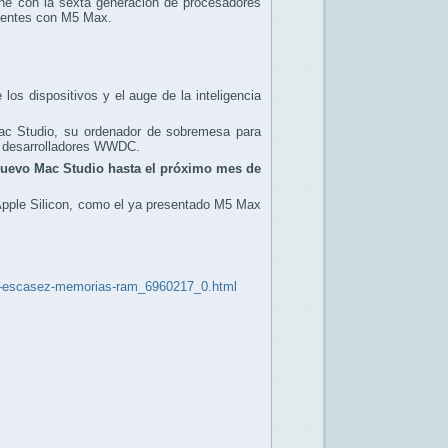
one con la sexta generación de procesadores
cientes con M5 Max.
os dispositivos y el auge de la inteligencia
Mac Studio, su ordenador de sobremesa para
ra desarrolladores WWDC.
nuevo Mac Studio hasta el próximo mes de
 Apple Silicon, como el ya presentado M5 Max
usa-escasez-memorias-ram_6960217_0.html