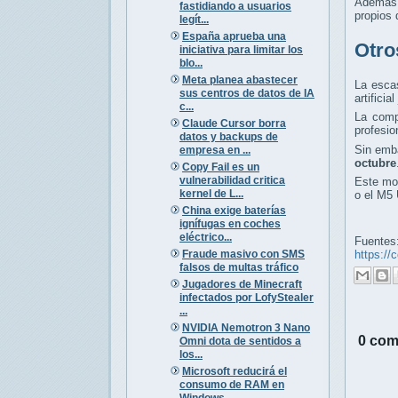
Además 
fastidiando a usuarios
propios
legít...
España aprueba una
Otro
iniciativa para limitar los
blo...
Meta planea abastecer
La escas
sus centros de datos de IA
artifici
c...
La comp
Claude Cursor borra
profesio
datos y backups de
Sin emba
empresa en ...
octubre
Copy Fail es un
vulnerabilidad critica
Este mod
kernel de L...
o el M5 
China exige baterías
ignífugas en coches
eléctrico...
Fuentes
Fraude masivo con SMS
https:/
falsos de multas tráfico
Jugadores de Minecraft
infectados por LofyStealer
...
NVIDIA Nemotron 3 Nano
0 com
Omni dota de sentidos a
los...
Microsoft reducirá el
consumo de RAM en
Windows