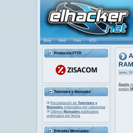
Blog
Web
Foro
RSS
Productos FTTH
A
RA
lunes, 20
Apple
re
según
M
Tutoriales y Manuales
Recopilación de
Tutoriales y
Manuales
ordenados por categorías
Últimos
Manuales
publicados
ordenados por fecha
Entradas Mensuales