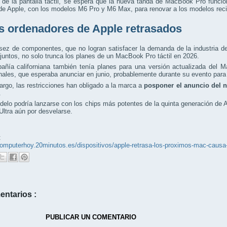
de la pantalla táctil, se espera que la nueva tanda de MacBook Pro funci
 de Apple, con los modelos M6 Pro y M6 Max, para renovar a los modelos re
s ordenadores de Apple retrasados
ez de componentes, que no logran satisfacer la demanda de la industria de l
al juntos, no solo trunca los planes de un MacBook Pro táctil en 2026.
añía californiana también tenía planes para una versión actualizada del 
nales, que esperaba anunciar en junio, probablemente durante su evento pa
rgo, las restricciones han obligado a la marca a
posponer el anuncio del 
.
elo podría lanzarse con los chips más potentes de la quinta generación de
Ultra aún por desvelarse.
:
/computerhoy.20minutos.es/dispositivos/apple-retrasa-los-proximos-mac-ca
entarios :
PUBLICAR UN COMENTARIO