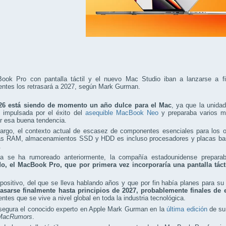
ook Pro con pantalla táctil y el nuevo Mac Studio iban a lanzarse a fin
ntes los retrasará a 2027, según Mark Gurman.
26 está siendo de momento un año dulce para el Mac
, ya que la unida
d impulsada por el éxito del
asequible MacBook Neo
y preparaba varios m
r esa buena tendencia.
argo, el contexto actual de escasez de componentes esenciales para los 
s RAM, almacenamientos SSD y HDD es incluso procesadores y placas base
.
 se ha rumoreado anteriormente, la compañía estadounidense prepar
o, el MacBook Pro, que por primera vez
incorporaría una pantalla táct
positivo, del que se lleva hablando años y que por fin había planes para su
rasarse finalmente hasta principios de 2027, probablemente finales de 
tes que se vive a nivel global en toda la industria tecnológica.
asegura el conocido experto en Apple Mark Gurman en la
última edición
de su
MacRumors
.