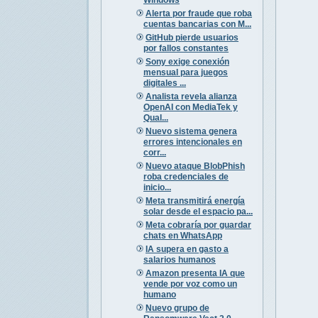
Alerta por fraude que roba
cuentas bancarias con M...
GitHub pierde usuarios
por fallos constantes
Sony exige conexión
mensual para juegos
digitales ...
Analista revela alianza
OpenAI con MediaTek y
Qual...
Nuevo sistema genera
errores intencionales en
corr...
Nuevo ataque BlobPhish
roba credenciales de
inicio...
Meta transmitirá energía
solar desde el espacio pa...
Meta cobraría por guardar
chats en WhatsApp
IA supera en gasto a
salarios humanos
Amazon presenta IA que
vende por voz como un
humano
Nuevo grupo de