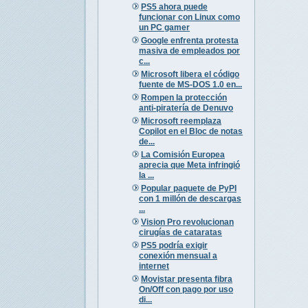
PS5 ahora puede
funcionar con Linux como
un PC gamer
Google enfrenta protesta
masiva de empleados por
c...
Microsoft libera el código
fuente de MS-DOS 1.0 en...
Rompen la protección
anti-piratería de Denuvo
Microsoft reemplaza
Copilot en el Bloc de notas
de...
La Comisión Europea
aprecia que Meta infringió
la ...
Popular paquete de PyPI
con 1 millón de descargas
...
Vision Pro revolucionan
cirugías de cataratas
PS5 podría exigir
conexión mensual a
internet
Movistar presenta fibra
On/Off con pago por uso
di...