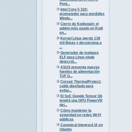
Pent...
Intel Core 5 320:
prometedor para portátiles
Windo...
Cierre de Kodispain: el
addon más usado en Kodi
en...
Kernel Linux pierde 138
mil líneas y decepciona a
...
Generador de malware
ELF para Linux elude
detecció...
ASUS presenta nuevas
fuentes de alimentación
TUF G...
Corsair ThermalProtect:
cable diseñado para
evitar...
El SoC Google Tensor G6
tendrá una GPU PowerVR
del...
Cómo mantener la
seguridad en redes Wi-Fi
públicas
Canonical integrará IA en
Ubuntu