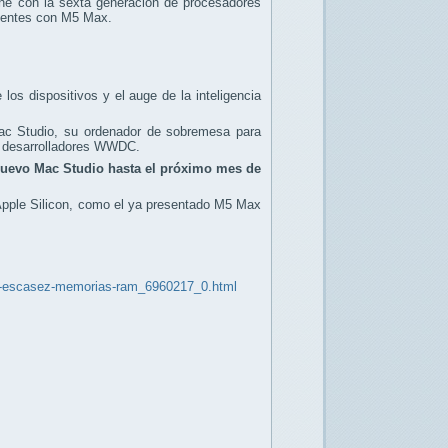
one con la sexta generación de procesadores
cientes con M5 Max.
os dispositivos y el auge de la inteligencia
Mac Studio, su ordenador de sobremesa para
ra desarrolladores WWDC.
nuevo Mac Studio hasta el próximo mes de
 Apple Silicon, como el ya presentado M5 Max
usa-escasez-memorias-ram_6960217_0.html