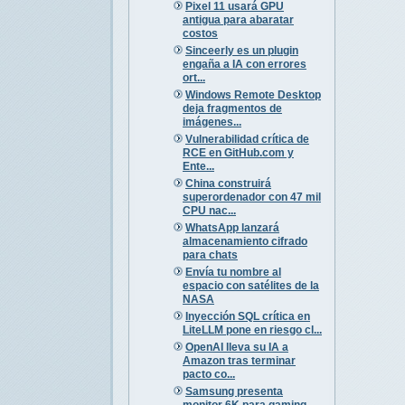
Pixel 11 usará GPU
antigua para abaratar
costos
Sinceerly es un plugin
engaña a IA con errores
ort...
Windows Remote Desktop
deja fragmentos de
imágenes...
Vulnerabilidad crítica de
RCE en GitHub.com y
Ente...
China construirá
superordenador con 47 mil
CPU nac...
WhatsApp lanzará
almacenamiento cifrado
para chats
Envía tu nombre al
espacio con satélites de la
NASA
Inyección SQL crítica en
LiteLLM pone en riesgo cl...
OpenAI lleva su IA a
Amazon tras terminar
pacto co...
Samsung presenta
monitor 6K para gaming