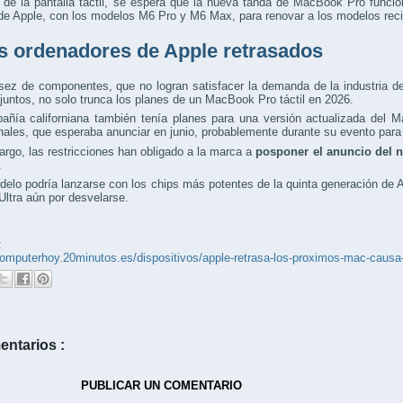
de la pantalla táctil, se espera que la nueva tanda de MacBook Pro funci
 de Apple, con los modelos M6 Pro y M6 Max, para renovar a los modelos re
s ordenadores de Apple retrasados
ez de componentes, que no logran satisfacer la demanda de la industria de l
al juntos, no solo trunca los planes de un MacBook Pro táctil en 2026.
añía californiana también tenía planes para una versión actualizada del 
nales, que esperaba anunciar en junio, probablemente durante su evento pa
rgo, las restricciones han obligado a la marca a
posponer el anuncio del 
.
elo podría lanzarse con los chips más potentes de la quinta generación de
Ultra aún por desvelarse.
:
/computerhoy.20minutos.es/dispositivos/apple-retrasa-los-proximos-mac-ca
entarios :
PUBLICAR UN COMENTARIO