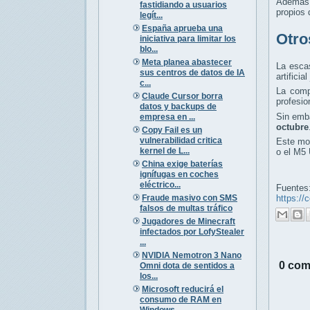
Además 
fastidiando a usuarios
propios
legít...
España aprueba una
Otro
iniciativa para limitar los
blo...
Meta planea abastecer
La escas
sus centros de datos de IA
artifici
c...
La comp
Claude Cursor borra
profesio
datos y backups de
Sin emba
empresa en ...
octubre
Copy Fail es un
vulnerabilidad critica
Este mod
kernel de L...
o el M5 
China exige baterías
ignífugas en coches
eléctrico...
Fuentes
Fraude masivo con SMS
https:/
falsos de multas tráfico
Jugadores de Minecraft
infectados por LofyStealer
...
NVIDIA Nemotron 3 Nano
0 com
Omni dota de sentidos a
los...
Microsoft reducirá el
consumo de RAM en
Windows