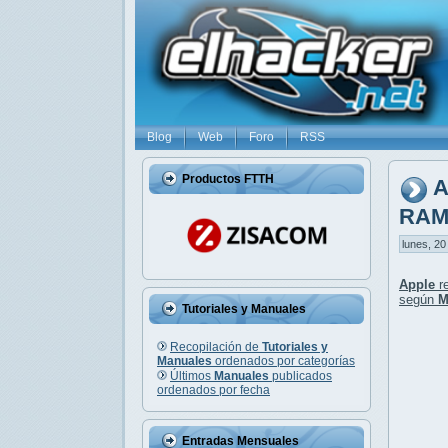
Blog
Web
Foro
RSS
Productos FTTH
A
RA
lunes, 20
Apple
re
según
M
Tutoriales y Manuales
Recopilación de
Tutoriales y
Manuales
ordenados por categorías
Últimos
Manuales
publicados
ordenados por fecha
Entradas Mensuales