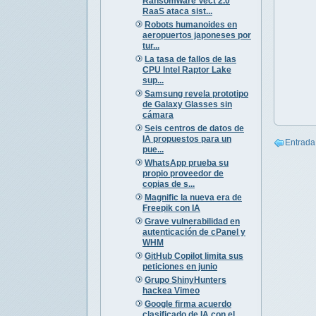
Ransomware Vect 2.0
RaaS ataca sist...
Robots humanoides en
aeropuertos japoneses por
tur...
La tasa de fallos de las
CPU Intel Raptor Lake
sup...
Samsung revela prototipo
de Galaxy Glasses sin
cámara
Seis centros de datos de
IA propuestos para un
Entrada
pue...
WhatsApp prueba su
propio proveedor de
copias de s...
Magnific la nueva era de
Freepik con IA
Grave vulnerabilidad en
autenticación de cPanel y
WHM
GitHub Copilot limita sus
peticiones en junio
Grupo ShinyHunters
hackea Vimeo
Google firma acuerdo
clasificado de IA con el