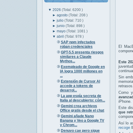
▼
2026
(Total: 6200 )
►
agosto
(Total: 208 )
►
julio
(Total: 710 )
►
junio
(Total: 898 )
►
mayo
(Total: 1081 )
▼
abril
(Total: 978 )
SAP npm infectados
El MacB
roban credenciales
compone
GPT-5.5 presenta riesgos
similares a Claude
Mythos...
Este 20
juventu
Exempleado de Google en
continua
IA logra 1000 millones en
...
Sin emb
Extensión de Cursor AI
memoria
accede a tokens de
retrasos
desarrol...
Como ya
La app espía secreta de
avanzad
Italia al descubierto: cóm...
iPhone.
Gemini crea archivos
Este dis
Office gratis desde el chat
que ret
Gemini añade Nano
componen
Banana y Veo a Google TV
Así lo 
y Chrom...
recoge
Denuvo cae pero sigue