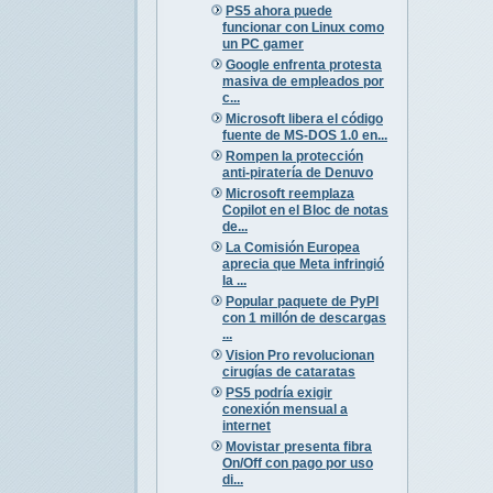
PS5 ahora puede
funcionar con Linux como
un PC gamer
Google enfrenta protesta
masiva de empleados por
c...
Microsoft libera el código
fuente de MS-DOS 1.0 en...
Rompen la protección
anti-piratería de Denuvo
Microsoft reemplaza
Copilot en el Bloc de notas
de...
La Comisión Europea
aprecia que Meta infringió
la ...
Popular paquete de PyPI
con 1 millón de descargas
...
Vision Pro revolucionan
cirugías de cataratas
PS5 podría exigir
conexión mensual a
internet
Movistar presenta fibra
On/Off con pago por uso
di...