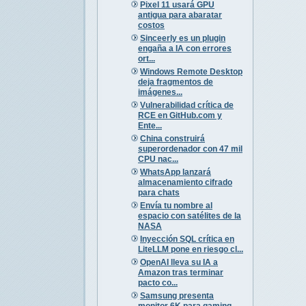
Pixel 11 usará GPU
antigua para abaratar
costos
Sinceerly es un plugin
engaña a IA con errores
ort...
Windows Remote Desktop
deja fragmentos de
imágenes...
Vulnerabilidad crítica de
RCE en GitHub.com y
Ente...
China construirá
superordenador con 47 mil
CPU nac...
WhatsApp lanzará
almacenamiento cifrado
para chats
Envía tu nombre al
espacio con satélites de la
NASA
Inyección SQL crítica en
LiteLLM pone en riesgo cl...
OpenAI lleva su IA a
Amazon tras terminar
pacto co...
Samsung presenta
monitor 6K para gaming