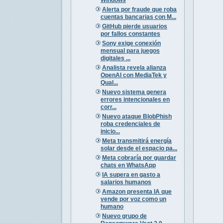
Alerta por fraude que roba
cuentas bancarias con M...
GitHub pierde usuarios
por fallos constantes
Sony exige conexión
mensual para juegos
digitales ...
Analista revela alianza
OpenAI con MediaTek y
Qual...
Nuevo sistema genera
errores intencionales en
corr...
Nuevo ataque BlobPhish
roba credenciales de
inicio...
Meta transmitirá energía
solar desde el espacio pa...
Meta cobraría por guardar
chats en WhatsApp
IA supera en gasto a
salarios humanos
Amazon presenta IA que
vende por voz como un
humano
Nuevo grupo de