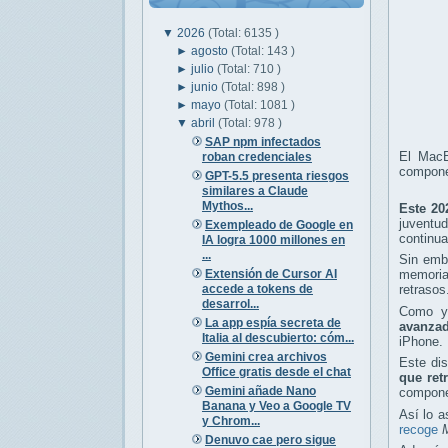
▼
2026
(Total: 6135 )
►
agosto
(Total: 143 )
►
julio
(Total: 710 )
►
junio
(Total: 898 )
►
mayo
(Total: 1081 )
▼
abril
(Total: 978 )
SAP npm infectados
El MacB
roban credenciales
compone
GPT-5.5 presenta riesgos
similares a Claude
Mythos...
Este 20
juventu
Exempleado de Google en
continua
IA logra 1000 millones en
...
Sin emb
Extensión de Cursor AI
memoria
accede a tokens de
retrasos
desarrol...
Como ya
La app espía secreta de
avanzad
Italia al descubierto: cóm...
iPhone.
Gemini crea archivos
Este dis
Office gratis desde el chat
que ret
Gemini añade Nano
componen
Banana y Veo a Google TV
Así lo 
y Chrom...
recoge
Denuvo cae pero sigue