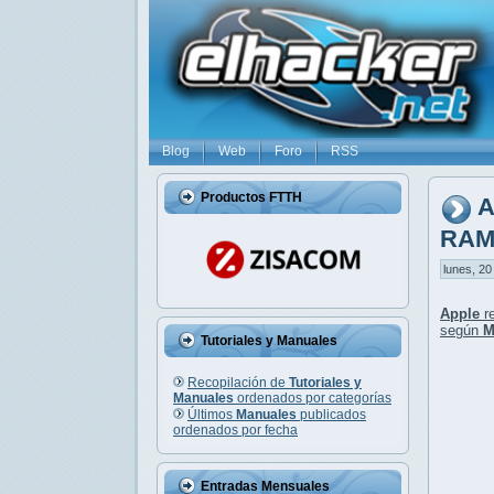
Blog
Web
Foro
RSS
Productos FTTH
A
RA
lunes, 20
Apple
re
según
M
Tutoriales y Manuales
Recopilación de
Tutoriales y
Manuales
ordenados por categorías
Últimos
Manuales
publicados
ordenados por fecha
Entradas Mensuales