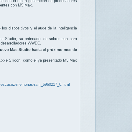
one con la sexta generación de procesadores
cientes con M5 Max.
os dispositivos y el auge de la inteligencia
Mac Studio, su ordenador de sobremesa para
ra desarrolladores WWDC.
nuevo Mac Studio hasta el próximo mes de
 Apple Silicon, como el ya presentado M5 Max
usa-escasez-memorias-ram_6960217_0.html