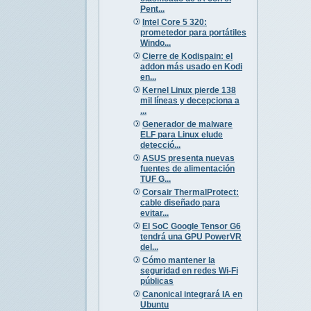
Pent...
Intel Core 5 320:
prometedor para portátiles
Windo...
Cierre de Kodispain: el
addon más usado en Kodi
en...
Kernel Linux pierde 138
mil líneas y decepciona a
...
Generador de malware
ELF para Linux elude
detecció...
ASUS presenta nuevas
fuentes de alimentación
TUF G...
Corsair ThermalProtect:
cable diseñado para
evitar...
El SoC Google Tensor G6
tendrá una GPU PowerVR
del...
Cómo mantener la
seguridad en redes Wi-Fi
públicas
Canonical integrará IA en
Ubuntu