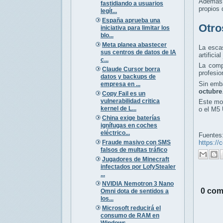
Además 
fastidiando a usuarios
propios
legít...
España aprueba una
Otro
iniciativa para limitar los
blo...
Meta planea abastecer
La escas
sus centros de datos de IA
artifici
c...
La comp
Claude Cursor borra
profesio
datos y backups de
Sin emba
empresa en ...
octubre
Copy Fail es un
vulnerabilidad critica
Este mod
kernel de L...
o el M5 
China exige baterías
ignífugas en coches
eléctrico...
Fuentes
Fraude masivo con SMS
https:/
falsos de multas tráfico
Jugadores de Minecraft
infectados por LofyStealer
...
NVIDIA Nemotron 3 Nano
0 com
Omni dota de sentidos a
los...
Microsoft reducirá el
consumo de RAM en
Windows