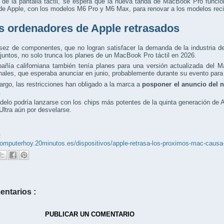
de la pantalla táctil, se espera que la nueva tanda de MacBook Pro funci
 de Apple, con los modelos M6 Pro y M6 Max, para renovar a los modelos re
s ordenadores de Apple retrasados
ez de componentes, que no logran satisfacer la demanda de la industria de l
al juntos, no solo trunca los planes de un MacBook Pro táctil en 2026.
añía californiana también tenía planes para una versión actualizada del 
nales, que esperaba anunciar en junio, probablemente durante su evento pa
rgo, las restricciones han obligado a la marca a
posponer el anuncio del 
.
elo podría lanzarse con los chips más potentes de la quinta generación de
Ultra aún por desvelarse.
:
/computerhoy.20minutos.es/dispositivos/apple-retrasa-los-proximos-mac-ca
entarios :
PUBLICAR UN COMENTARIO