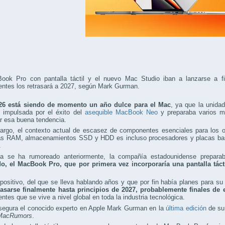
ook Pro con pantalla táctil y el nuevo Mac Studio iban a lanzarse a fin
ntes los retrasará a 2027, según Mark Gurman.
26 está siendo de momento un año dulce para el Mac
, ya que la unida
d impulsada por el éxito del
asequible MacBook Neo
y preparaba varios m
r esa buena tendencia.
argo, el contexto actual de escasez de componentes esenciales para los 
s RAM, almacenamientos SSD y HDD es incluso procesadores y placas base
.
 se ha rumoreado anteriormente, la compañía estadounidense prepar
o, el MacBook Pro, que por primera vez
incorporaría una pantalla táct
positivo, del que se lleva hablando años y que por fin había planes para su
rasarse finalmente hasta principios de 2027, probablemente finales de 
tes que se vive a nivel global en toda la industria tecnológica.
asegura el conocido experto en Apple Mark Gurman en la
última edición
de su
MacRumors
.