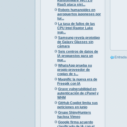
Ransomware Vect 2.0
RaaS ataca sist...
Robots humanoides en
aeropuertos japoneses por
tur...
La tasa de fallos de las
CPU Intel Raptor Lake
sup...
Samsung revela prototipo
de Galaxy Glasses sin
cámara
Seis centros de datos de
IA propuestos para un
Entrada
pue...
WhatsApp prueba su
propio proveedor de
copias de s...
Magnific la nueva era de
Freepik con IA
Grave vulnerabilidad en
autenticación de cPanel y
WHM
GitHub Copilot limita sus
peticiones en junio
Grupo ShinyHunters
hackea Vimeo
Google firma acuerdo
clasificado de IA con el