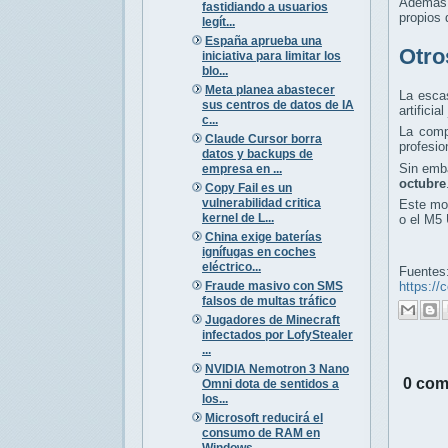
Además 
fastidiando a usuarios
propios
legít...
España aprueba una
Otro
iniciativa para limitar los
blo...
Meta planea abastecer
La escas
sus centros de datos de IA
artifici
c...
La comp
Claude Cursor borra
profesio
datos y backups de
Sin emba
empresa en ...
octubre
Copy Fail es un
vulnerabilidad critica
Este mod
kernel de L...
o el M5 
China exige baterías
ignífugas en coches
eléctrico...
Fuentes
Fraude masivo con SMS
https:/
falsos de multas tráfico
Jugadores de Minecraft
infectados por LofyStealer
...
NVIDIA Nemotron 3 Nano
0 com
Omni dota de sentidos a
los...
Microsoft reducirá el
consumo de RAM en
Windows