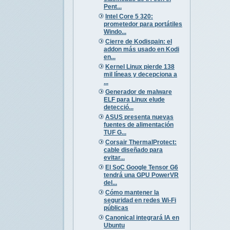
Pent...
Intel Core 5 320:
prometedor para portátiles
Windo...
Cierre de Kodispain: el
addon más usado en Kodi
en...
Kernel Linux pierde 138
mil líneas y decepciona a
...
Generador de malware
ELF para Linux elude
detecció...
ASUS presenta nuevas
fuentes de alimentación
TUF G...
Corsair ThermalProtect:
cable diseñado para
evitar...
El SoC Google Tensor G6
tendrá una GPU PowerVR
del...
Cómo mantener la
seguridad en redes Wi-Fi
públicas
Canonical integrará IA en
Ubuntu