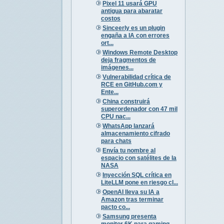
Pixel 11 usará GPU
antigua para abaratar
costos
Sinceerly es un plugin
engaña a IA con errores
ort...
Windows Remote Desktop
deja fragmentos de
imágenes...
Vulnerabilidad crítica de
RCE en GitHub.com y
Ente...
China construirá
superordenador con 47 mil
CPU nac...
WhatsApp lanzará
almacenamiento cifrado
para chats
Envía tu nombre al
espacio con satélites de la
NASA
Inyección SQL crítica en
LiteLLM pone en riesgo cl...
OpenAI lleva su IA a
Amazon tras terminar
pacto co...
Samsung presenta
monitor 6K para gaming