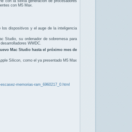
one con la sexta generación de procesadores
cientes con M5 Max.
os dispositivos y el auge de la inteligencia
Mac Studio, su ordenador de sobremesa para
ra desarrolladores WWDC.
nuevo Mac Studio hasta el próximo mes de
 Apple Silicon, como el ya presentado M5 Max
usa-escasez-memorias-ram_6960217_0.html