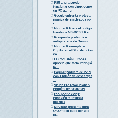
PS5 ahora puede
funcionar con Linux como
un PC gamer
Google enfrenta protesta
masiva de empleados por
c...
Microsoft libera el código
fuente de MS-DOS 1.0 en...
Rompen la protección
anti-piratería de Denuvo
Microsoft reemplaza
Copilot en el Bloc de notas
de...
La Comisión Europea
aprecia que Meta infringió
la ...
Popular paquete de PyPI
con 1 millón de descargas
...
Vision Pro revolucionan
cirugías de cataratas
PS5 podría exigir
conexión mensual a
internet
Movistar presenta fibra
On/Off con pago por uso
di...