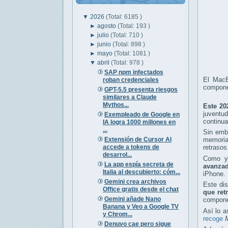
▼
2026
(Total: 6185 )
►
agosto
(Total: 193 )
►
julio
(Total: 710 )
►
junio
(Total: 898 )
►
mayo
(Total: 1081 )
▼
abril
(Total: 978 )
SAP npm infectados
El MacB
roban credenciales
compone
GPT-5.5 presenta riesgos
similares a Claude
Mythos...
Este 20
juventu
Exempleado de Google en
continua
IA logra 1000 millones en
...
Sin emb
Extensión de Cursor AI
memoria
accede a tokens de
retrasos
desarrol...
Como ya
La app espía secreta de
avanzad
Italia al descubierto: cóm...
iPhone.
Gemini crea archivos
Este dis
Office gratis desde el chat
que ret
Gemini añade Nano
componen
Banana y Veo a Google TV
Así lo 
y Chrom...
recoge
Denuvo cae pero sigue