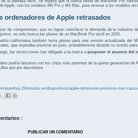
de la pantalla táctil, se espera que la nueva tanda de MacBook Pro funci
 de Apple, con los modelos M6 Pro y M6 Max, para renovar a los modelos re
s ordenadores de Apple retrasados
ez de componentes, que no logran satisfacer la demanda de la industria de l
al juntos, no solo trunca los planes de un MacBook Pro táctil en 2026.
añía californiana también tenía planes para una versión actualizada del 
nales, que esperaba anunciar en junio, probablemente durante su evento pa
rgo, las restricciones han obligado a la marca a
posponer el anuncio del 
.
elo podría lanzarse con los chips más potentes de la quinta generación de
Ultra aún por desvelarse.
:
/computerhoy.20minutos.es/dispositivos/apple-retrasa-los-proximos-mac-ca
entarios :
PUBLICAR UN COMENTARIO