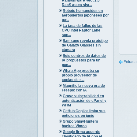
Ransomware Vect 2.0
RaaS ataca sist...
Robots humanoides en
aeropuertos japoneses por
tur...
La tasa de fallos de las
CPU Intel Raptor Lake
sup...
Samsung revela prototipo
de Galaxy Glasses sin
cámara
Seis centros de datos de
IA propuestos para un
Entrada
pue...
WhatsApp prueba su
propio proveedor de
copias de s...
Magnific la nueva era de
Freepik con IA
Grave vulnerabilidad en
autenticación de cPanel y
WHM
GitHub Copilot limita sus
peticiones en junio
Grupo ShinyHunters
hackea Vimeo
Google firma acuerdo
clasificado de IA con el