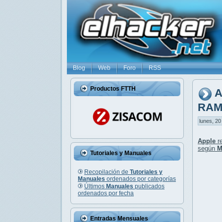
Blog
Web
Foro
RSS
Productos FTTH
A
RA
lunes, 20
Apple
re
según
M
Tutoriales y Manuales
Recopilación de
Tutoriales y
Manuales
ordenados por categorías
Últimos
Manuales
publicados
ordenados por fecha
Entradas Mensuales