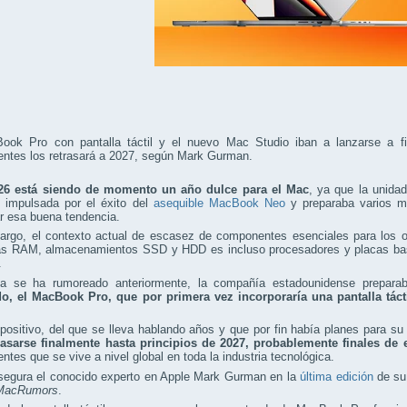
ook Pro con pantalla táctil y el nuevo Mac Studio iban a lanzarse a fin
ntes los retrasará a 2027, según Mark Gurman.
26 está siendo de momento un año dulce para el Mac
, ya que la unida
d impulsada por el éxito del
asequible MacBook Neo
y preparaba varios m
r esa buena tendencia.
argo, el contexto actual de escasez de componentes esenciales para los 
s RAM, almacenamientos SSD y HDD es incluso procesadores y placas base
.
 se ha rumoreado anteriormente, la compañía estadounidense prepar
o, el MacBook Pro, que por primera vez
incorporaría una pantalla táct
positivo, del que se lleva hablando años y que por fin había planes para su
rasarse finalmente hasta principios de 2027, probablemente finales de 
tes que se vive a nivel global en toda la industria tecnológica.
asegura el conocido experto en Apple Mark Gurman en la
última edición
de su
MacRumors
.