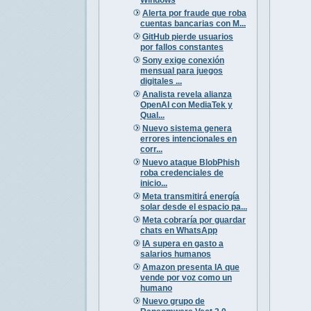
Alerta por fraude que roba
cuentas bancarias con M...
GitHub pierde usuarios
por fallos constantes
Sony exige conexión
mensual para juegos
digitales ...
Analista revela alianza
OpenAI con MediaTek y
Qual...
Nuevo sistema genera
errores intencionales en
corr...
Nuevo ataque BlobPhish
roba credenciales de
inicio...
Meta transmitirá energía
solar desde el espacio pa...
Meta cobraría por guardar
chats en WhatsApp
IA supera en gasto a
salarios humanos
Amazon presenta IA que
vende por voz como un
humano
Nuevo grupo de