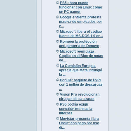
PS5 ahora puede
funcionar con Linux como
un PC gamer
Google enfrenta protesta
masiva de empleados por
c...
Microsoft libera el código
fuente de MS-DOS 1.0 en...
Rompen la protección
anti-piratería de Denuvo
Microsoft reemplaza
Copilot en el Bloc de notas
de...
La Comisión Europea
aprecia que Meta infringió
la ...
Popular paquete de PyPI
con 1 millón de descargas
...
Vision Pro revolucionan
cirugías de cataratas
PS5 podría exigir
conexión mensual a
internet
Movistar presenta fibra
On/Off con pago por uso
di...