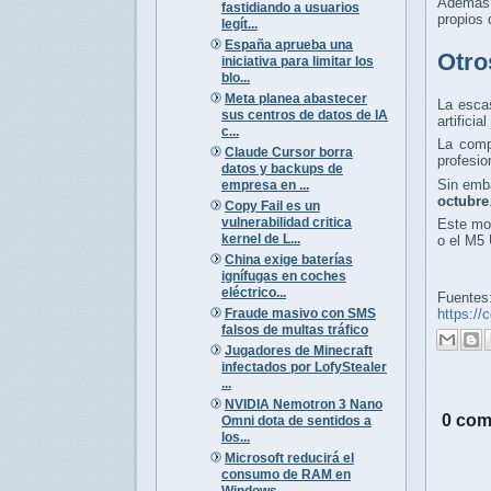
Además 
fastidiando a usuarios
propios
legít...
España aprueba una
Otro
iniciativa para limitar los
blo...
Meta planea abastecer
La escas
sus centros de datos de IA
artifici
c...
La comp
Claude Cursor borra
profesio
datos y backups de
Sin emba
empresa en ...
octubre
Copy Fail es un
vulnerabilidad critica
Este mod
kernel de L...
o el M5 
China exige baterías
ignífugas en coches
eléctrico...
Fuentes
Fraude masivo con SMS
https:/
falsos de multas tráfico
Jugadores de Minecraft
infectados por LofyStealer
...
NVIDIA Nemotron 3 Nano
0 com
Omni dota de sentidos a
los...
Microsoft reducirá el
consumo de RAM en
Windows