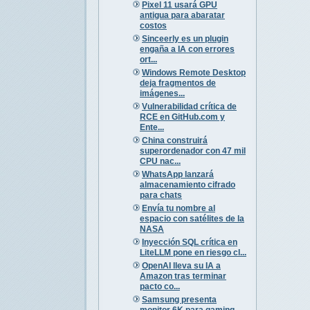
Pixel 11 usará GPU
antigua para abaratar
costos
Sinceerly es un plugin
engaña a IA con errores
ort...
Windows Remote Desktop
deja fragmentos de
imágenes...
Vulnerabilidad crítica de
RCE en GitHub.com y
Ente...
China construirá
superordenador con 47 mil
CPU nac...
WhatsApp lanzará
almacenamiento cifrado
para chats
Envía tu nombre al
espacio con satélites de la
NASA
Inyección SQL crítica en
LiteLLM pone en riesgo cl...
OpenAI lleva su IA a
Amazon tras terminar
pacto co...
Samsung presenta
monitor 6K para gaming