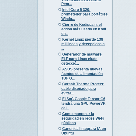
Pent...
Intel Core 5 320:
prometedor para portátiles
Windo...
Cierre de Kodispain: el
addon más usado en Kodi
en...
Kernel Linux pierde 138
mil líneas y decepciona a
...
Generador de malware
ELF para Linux elude
detecció...
ASUS presenta nuevas
fuentes de alimentación
TUF G...
Corsair ThermalProtect:
cable diseñado para
evitar...
El SoC Google Tensor G6
tendrá una GPU PowerVR
del...
Cómo mantener la
seguridad en redes Wi-Fi
públicas
Canonical integrará IA en
Ubuntu