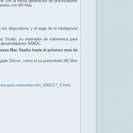
one con la sexta generación de procesadores
cientes con M5 Max.
os dispositivos y el auge de la inteligencia
Mac Studio, su ordenador de sobremesa para
ra desarrolladores WWDC.
nuevo Mac Studio hasta el próximo mes de
 Apple Silicon, como el ya presentado M5 Max
usa-escasez-memorias-ram_6960217_0.html