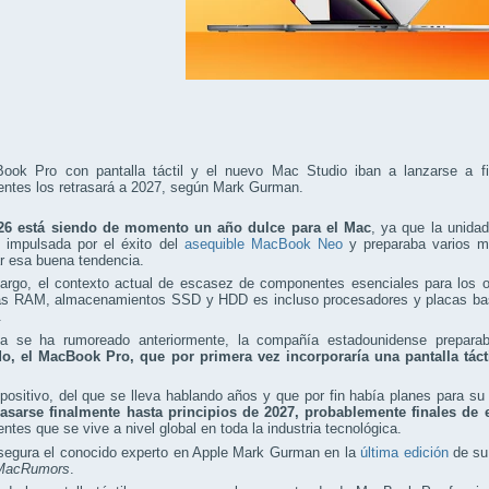
ook Pro con pantalla táctil y el nuevo Mac Studio iban a lanzarse a fin
ntes los retrasará a 2027, según Mark Gurman.
26 está siendo de momento un año dulce para el Mac
, ya que la unida
d impulsada por el éxito del
asequible MacBook Neo
y preparaba varios m
r esa buena tendencia.
argo, el contexto actual de escasez de componentes esenciales para los 
s RAM, almacenamientos SSD y HDD es incluso procesadores y placas base
.
 se ha rumoreado anteriormente, la compañía estadounidense prepar
o, el MacBook Pro, que por primera vez
incorporaría una pantalla táct
positivo, del que se lleva hablando años y que por fin había planes para su
rasarse finalmente hasta principios de 2027, probablemente finales de 
tes que se vive a nivel global en toda la industria tecnológica.
asegura el conocido experto en Apple Mark Gurman en la
última edición
de su
MacRumors
.