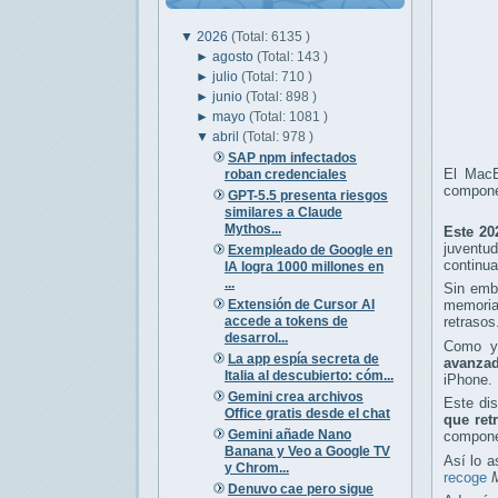
▼
2026
(Total: 6135 )
►
agosto
(Total: 143 )
►
julio
(Total: 710 )
►
junio
(Total: 898 )
►
mayo
(Total: 1081 )
▼
abril
(Total: 978 )
SAP npm infectados
El MacB
roban credenciales
compone
GPT-5.5 presenta riesgos
similares a Claude
Mythos...
Este 20
juventu
Exempleado de Google en
continua
IA logra 1000 millones en
...
Sin emb
Extensión de Cursor AI
memoria
accede a tokens de
retrasos
desarrol...
Como ya
La app espía secreta de
avanzad
Italia al descubierto: cóm...
iPhone.
Gemini crea archivos
Este dis
Office gratis desde el chat
que ret
Gemini añade Nano
componen
Banana y Veo a Google TV
Así lo 
y Chrom...
recoge
Denuvo cae pero sigue