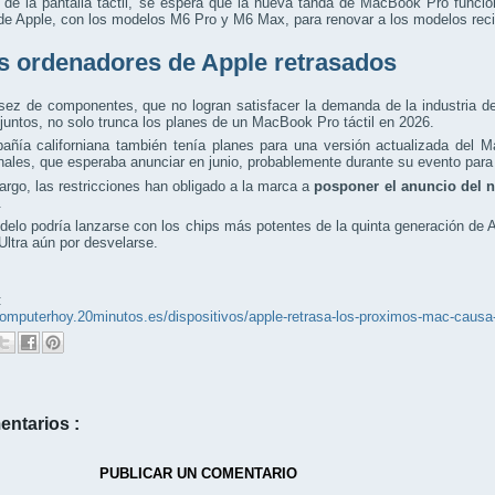
de la pantalla táctil, se espera que la nueva tanda de MacBook Pro funci
 de Apple, con los modelos M6 Pro y M6 Max, para renovar a los modelos re
s ordenadores de Apple retrasados
ez de componentes, que no logran satisfacer la demanda de la industria de l
al juntos, no solo trunca los planes de un MacBook Pro táctil en 2026.
añía californiana también tenía planes para una versión actualizada del 
nales, que esperaba anunciar en junio, probablemente durante su evento pa
rgo, las restricciones han obligado a la marca a
posponer el anuncio del 
.
elo podría lanzarse con los chips más potentes de la quinta generación de
Ultra aún por desvelarse.
:
/computerhoy.20minutos.es/dispositivos/apple-retrasa-los-proximos-mac-ca
entarios :
PUBLICAR UN COMENTARIO