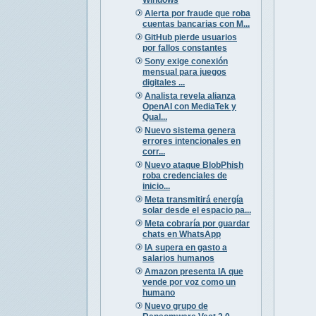
Alerta por fraude que roba
cuentas bancarias con M...
GitHub pierde usuarios
por fallos constantes
Sony exige conexión
mensual para juegos
digitales ...
Analista revela alianza
OpenAI con MediaTek y
Qual...
Nuevo sistema genera
errores intencionales en
corr...
Nuevo ataque BlobPhish
roba credenciales de
inicio...
Meta transmitirá energía
solar desde el espacio pa...
Meta cobraría por guardar
chats en WhatsApp
IA supera en gasto a
salarios humanos
Amazon presenta IA que
vende por voz como un
humano
Nuevo grupo de