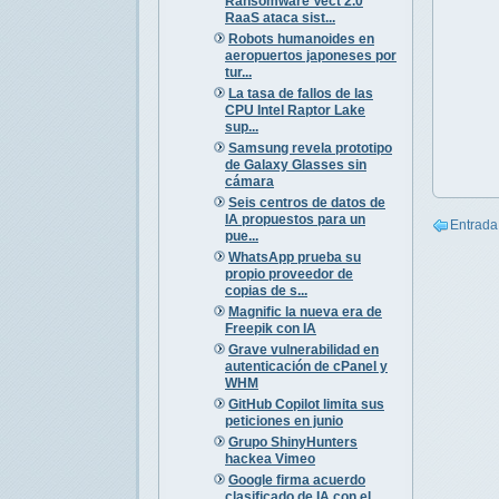
Ransomware Vect 2.0
RaaS ataca sist...
Robots humanoides en
aeropuertos japoneses por
tur...
La tasa de fallos de las
CPU Intel Raptor Lake
sup...
Samsung revela prototipo
de Galaxy Glasses sin
cámara
Seis centros de datos de
IA propuestos para un
Entrada
pue...
WhatsApp prueba su
propio proveedor de
copias de s...
Magnific la nueva era de
Freepik con IA
Grave vulnerabilidad en
autenticación de cPanel y
WHM
GitHub Copilot limita sus
peticiones en junio
Grupo ShinyHunters
hackea Vimeo
Google firma acuerdo
clasificado de IA con el