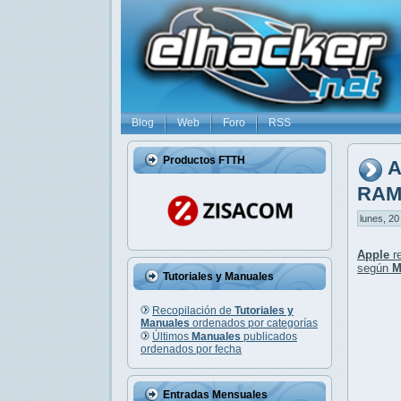
Blog
Web
Foro
RSS
Productos FTTH
A
RA
lunes, 20
Apple
re
según
M
Tutoriales y Manuales
Recopilación de
Tutoriales y
Manuales
ordenados por categorías
Últimos
Manuales
publicados
ordenados por fecha
Entradas Mensuales