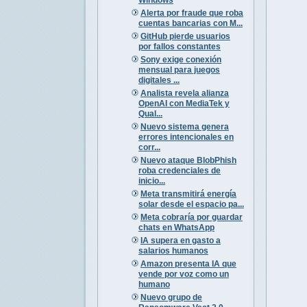
Alerta por fraude que roba
cuentas bancarias con M...
GitHub pierde usuarios
por fallos constantes
Sony exige conexión
mensual para juegos
digitales ...
Analista revela alianza
OpenAI con MediaTek y
Qual...
Nuevo sistema genera
errores intencionales en
corr...
Nuevo ataque BlobPhish
roba credenciales de
inicio...
Meta transmitirá energía
solar desde el espacio pa...
Meta cobraría por guardar
chats en WhatsApp
IA supera en gasto a
salarios humanos
Amazon presenta IA que
vende por voz como un
humano
Nuevo grupo de