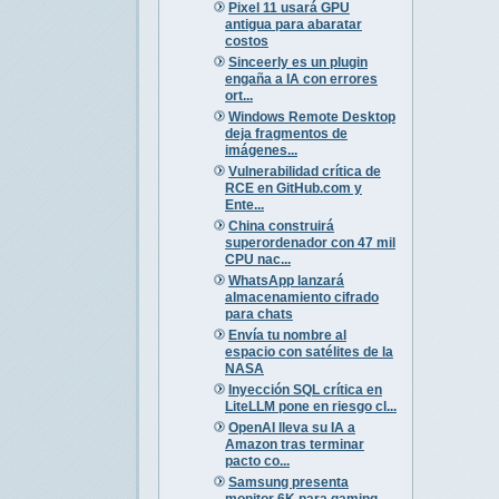
Pixel 11 usará GPU
antigua para abaratar
costos
Sinceerly es un plugin
engaña a IA con errores
ort...
Windows Remote Desktop
deja fragmentos de
imágenes...
Vulnerabilidad crítica de
RCE en GitHub.com y
Ente...
China construirá
superordenador con 47 mil
CPU nac...
WhatsApp lanzará
almacenamiento cifrado
para chats
Envía tu nombre al
espacio con satélites de la
NASA
Inyección SQL crítica en
LiteLLM pone en riesgo cl...
OpenAI lleva su IA a
Amazon tras terminar
pacto co...
Samsung presenta
monitor 6K para gaming