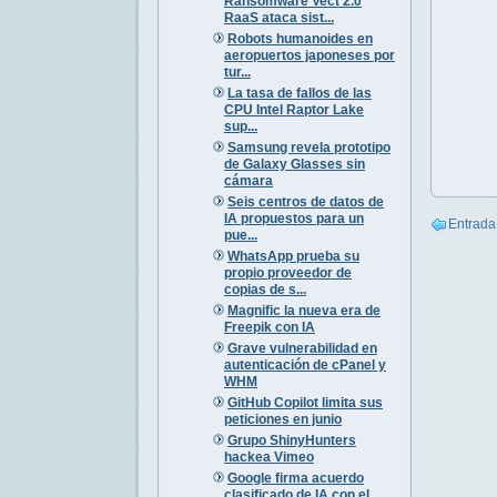
Ransomware Vect 2.0
RaaS ataca sist...
Robots humanoides en
aeropuertos japoneses por
tur...
La tasa de fallos de las
CPU Intel Raptor Lake
sup...
Samsung revela prototipo
de Galaxy Glasses sin
cámara
Seis centros de datos de
IA propuestos para un
Entrada
pue...
WhatsApp prueba su
propio proveedor de
copias de s...
Magnific la nueva era de
Freepik con IA
Grave vulnerabilidad en
autenticación de cPanel y
WHM
GitHub Copilot limita sus
peticiones en junio
Grupo ShinyHunters
hackea Vimeo
Google firma acuerdo
clasificado de IA con el