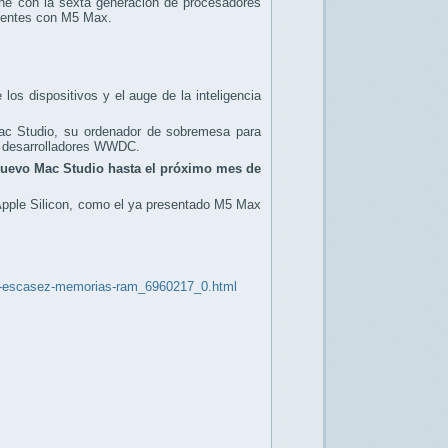
one con la sexta generación de procesadores
cientes con M5 Max.
os dispositivos y el auge de la inteligencia
Mac Studio, su ordenador de sobremesa para
ra desarrolladores WWDC.
nuevo Mac Studio hasta el próximo mes de
 Apple Silicon, como el ya presentado M5 Max
usa-escasez-memorias-ram_6960217_0.html