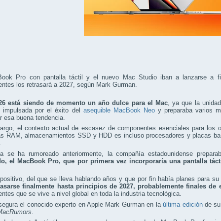
ook Pro con pantalla táctil y el nuevo Mac Studio iban a lanzarse a fin
ntes los retrasará a 2027, según Mark Gurman.
26 está siendo de momento un año dulce para el Mac
, ya que la unida
d impulsada por el éxito del
asequible MacBook Neo
y preparaba varios m
r esa buena tendencia.
argo, el contexto actual de escasez de componentes esenciales para los 
s RAM, almacenamientos SSD y HDD es incluso procesadores y placas base
.
 se ha rumoreado anteriormente, la compañía estadounidense prepar
o, el MacBook Pro, que por primera vez
incorporaría una pantalla táct
positivo, del que se lleva hablando años y que por fin había planes para su
rasarse finalmente hasta principios de 2027, probablemente finales de 
tes que se vive a nivel global en toda la industria tecnológica.
asegura el conocido experto en Apple Mark Gurman en la
última edición
de su
MacRumors
.