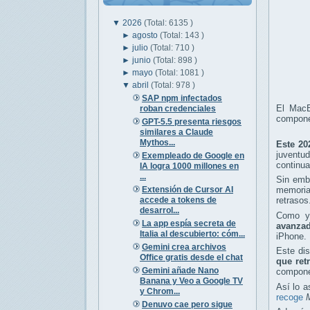
▼
2026
(Total: 6135 )
►
agosto
(Total: 143 )
►
julio
(Total: 710 )
►
junio
(Total: 898 )
►
mayo
(Total: 1081 )
▼
abril
(Total: 978 )
SAP npm infectados
El MacB
roban credenciales
compone
GPT-5.5 presenta riesgos
similares a Claude
Mythos...
Este 20
juventu
Exempleado de Google en
continua
IA logra 1000 millones en
...
Sin emb
Extensión de Cursor AI
memoria
accede a tokens de
retrasos
desarrol...
Como ya
La app espía secreta de
avanzad
Italia al descubierto: cóm...
iPhone.
Gemini crea archivos
Este dis
Office gratis desde el chat
que ret
Gemini añade Nano
componen
Banana y Veo a Google TV
Así lo 
y Chrom...
recoge
Denuvo cae pero sigue