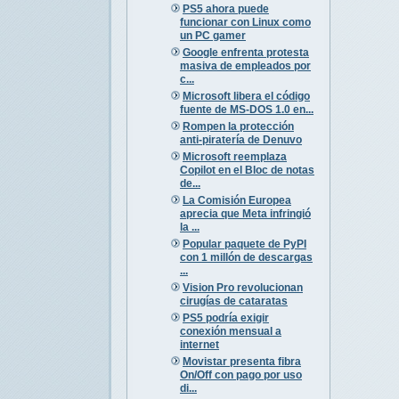
PS5 ahora puede
funcionar con Linux como
un PC gamer
Google enfrenta protesta
masiva de empleados por
c...
Microsoft libera el código
fuente de MS-DOS 1.0 en...
Rompen la protección
anti-piratería de Denuvo
Microsoft reemplaza
Copilot en el Bloc de notas
de...
La Comisión Europea
aprecia que Meta infringió
la ...
Popular paquete de PyPI
con 1 millón de descargas
...
Vision Pro revolucionan
cirugías de cataratas
PS5 podría exigir
conexión mensual a
internet
Movistar presenta fibra
On/Off con pago por uso
di...