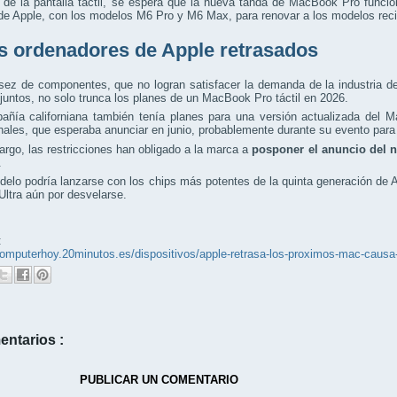
de la pantalla táctil, se espera que la nueva tanda de MacBook Pro funci
 de Apple, con los modelos M6 Pro y M6 Max, para renovar a los modelos re
s ordenadores de Apple retrasados
ez de componentes, que no logran satisfacer la demanda de la industria de l
al juntos, no solo trunca los planes de un MacBook Pro táctil en 2026.
añía californiana también tenía planes para una versión actualizada del 
nales, que esperaba anunciar en junio, probablemente durante su evento pa
rgo, las restricciones han obligado a la marca a
posponer el anuncio del 
.
elo podría lanzarse con los chips más potentes de la quinta generación de
Ultra aún por desvelarse.
:
/computerhoy.20minutos.es/dispositivos/apple-retrasa-los-proximos-mac-ca
entarios :
PUBLICAR UN COMENTARIO