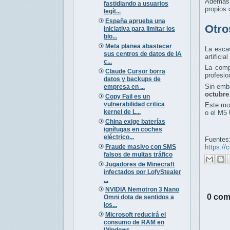
Además 
fastidiando a usuarios
propios
legít...
España aprueba una
Otro
iniciativa para limitar los
blo...
Meta planea abastecer
La escas
sus centros de datos de IA
artifici
c...
La comp
Claude Cursor borra
profesio
datos y backups de
Sin emba
empresa en ...
octubre
Copy Fail es un
vulnerabilidad critica
Este mod
kernel de L...
o el M5 
China exige baterías
ignífugas en coches
eléctrico...
Fuentes
Fraude masivo con SMS
https:/
falsos de multas tráfico
Jugadores de Minecraft
infectados por LofyStealer
...
NVIDIA Nemotron 3 Nano
0 com
Omni dota de sentidos a
los...
Microsoft reducirá el
consumo de RAM en
Windows