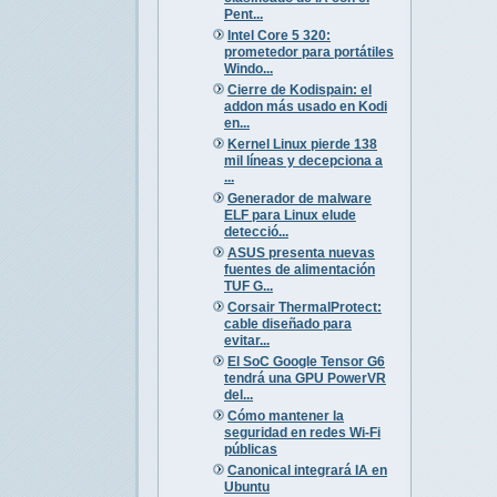
Pent...
Intel Core 5 320:
prometedor para portátiles
Windo...
Cierre de Kodispain: el
addon más usado en Kodi
en...
Kernel Linux pierde 138
mil líneas y decepciona a
...
Generador de malware
ELF para Linux elude
detecció...
ASUS presenta nuevas
fuentes de alimentación
TUF G...
Corsair ThermalProtect:
cable diseñado para
evitar...
El SoC Google Tensor G6
tendrá una GPU PowerVR
del...
Cómo mantener la
seguridad en redes Wi-Fi
públicas
Canonical integrará IA en
Ubuntu