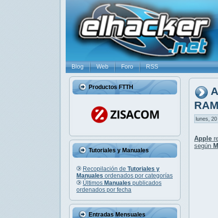
Blog
Web
Foro
RSS
Productos FTTH
A
RA
lunes, 20
Apple
re
según
M
Tutoriales y Manuales
Recopilación de
Tutoriales y
Manuales
ordenados por categorías
Últimos
Manuales
publicados
ordenados por fecha
Entradas Mensuales