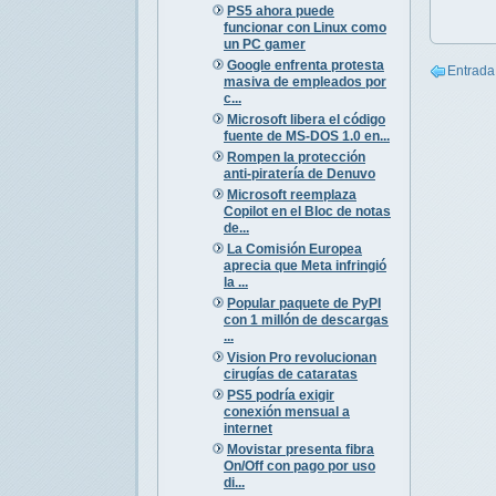
PS5 ahora puede
funcionar con Linux como
un PC gamer
Google enfrenta protesta
Entrada
masiva de empleados por
c...
Microsoft libera el código
fuente de MS-DOS 1.0 en...
Rompen la protección
anti-piratería de Denuvo
Microsoft reemplaza
Copilot en el Bloc de notas
de...
La Comisión Europea
aprecia que Meta infringió
la ...
Popular paquete de PyPI
con 1 millón de descargas
...
Vision Pro revolucionan
cirugías de cataratas
PS5 podría exigir
conexión mensual a
internet
Movistar presenta fibra
On/Off con pago por uso
di...