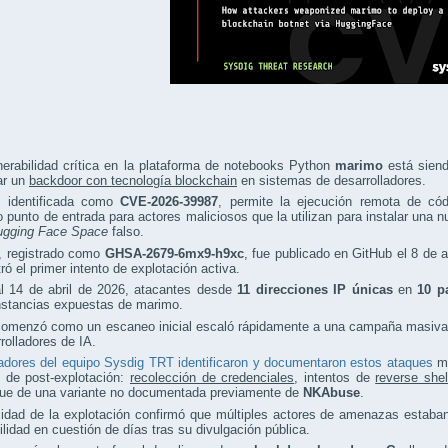
erabilidad crítica en la plataforma de notebooks Python
marimo
está siend
ar un
backdoor con tecnología blockchain
en sistemas de desarrolladores.
a, identificada como
CVE-2026-39987
, permite la ejecución remota de cód
o punto de entrada para actores maliciosos que la utilizan para instalar una
ugging Face Space
falso.
o, registrado como
GHSA-2679-6mx9-h9xc
, fue publicado en GitHub el 8 de 
tró el primer intento de explotación activa.
al 14 de abril de 2026, atacantes desde
11 direcciones IP únicas
en
10 p
nstancias expuestas de marimo.
omenzó como un escaneo inicial escaló rápidamente a una campaña masiva y 
rolladores de IA.
adores del equipo Sysdig TRT identificaron y documentaron estos ataques
mi
s de post-explotación:
recolección de credenciales
, intentos de
reverse shel
gue de una variante no documentada previamente de
NKAbuse
.
cidad de la explotación confirmó que múltiples actores de amenazas estab
ilidad en cuestión de días tras su divulgación pública.