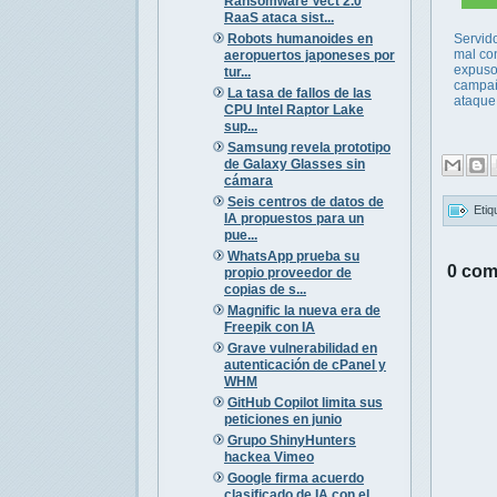
Ransomware Vect 2.0
RaaS ataca sist...
Robots humanoides en
Servid
mal co
aeropuertos japoneses por
expuso
tur...
campa
La tasa de fallos de las
ataque
CPU Intel Raptor Lake
sup...
Samsung revela prototipo
de Galaxy Glasses sin
cámara
Seis centros de datos de
Etiq
IA propuestos para un
pue...
WhatsApp prueba su
0 com
propio proveedor de
copias de s...
Magnific la nueva era de
Freepik con IA
Grave vulnerabilidad en
autenticación de cPanel y
WHM
GitHub Copilot limita sus
peticiones en junio
Grupo ShinyHunters
hackea Vimeo
Google firma acuerdo
clasificado de IA con el