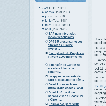
▼
2026
(Total: 6198 )
►
agosto
(Total: 206 )
►
julio
(Total: 710 )
►
junio
(Total: 898 )
►
mayo
(Total: 1081 )
▼
abril
(Total: 978 )
SAP npm infectados
roban credenciales
Una vuln
GPT-5.5 presenta riesgos
despleg
similares a Claude
La fall
Mythos...
peligros
Exempleado de Google en
de un
H
IA logra 1000 millones en
El avis
...
se regis
Extensión de Cursor AI
accede a tokens de
Del 11 
desarrol...
contra i
La app espía secreta de
Lo que c
Italia al descubierto: cóm...
de desar
Gemini crea archivos
Investig
Office gratis desde el chat
distinto
Gemini añade Nano
desplie
Banana y Veo a Google TV
La velo
y Chrom...
vulnerab
Denuvo cae pero sigue