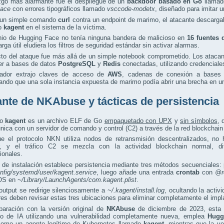
azgo más alarmante fue el despliegue de un
backdoor basado en Go
llama
ace
con errores tipográficos llamado
vsccode-modetx
, diseñado para imitar 
un simple comando
curl
contra un endpoint de marimo, el atacante descarg
io
kagent
en el sistema de la víctima.
nio de Hugging Face no tenía ninguna bandera de malicioso en
16 fuentes 
arga útil eludiera los filtros de seguridad estándar sin activar alarmas.
cto del ataque fue más allá de un simple notebook comprometido. Los ataca
er a bases de datos
PostgreSQL
y
Redis
conectadas, utilizando credenciales
ador extrajo claves de acceso de
AWS
, cadenas de conexión a bases
ndo que una sola instancia expuesta de marimo podía abrir una brecha en un
ante de NKAbuse y tácticas de persistencia
io
kagent
es un archivo ELF de Go
empaquetado con UPX
y
sin símbolos
,
ica con un servidor de comando y control (C2) a través de la red blockchai
e el protocolo NKN utiliza nodos de retransmisión descentralizados, no 
r, y el tráfico C2 se mezcla con la actividad blockchain normal, di
ionales.
t de instalación establece persistencia mediante tres métodos secuenciales:
onfig/systemd/user/kagent.service
, luego añade una entrada
crontab
con
@r
OS en
~/Library/LaunchAgents/com.kagent.plist
.
output se redirige silenciosamente a
~/.kagent/install.log
, ocultando la activ
es deben revisar estas tres ubicaciones para eliminar completamente el impl
aración con la versión original de
NKAbuse
de diciembre de 2023, esta 
llo de IA utilizando una vulnerabilidad completamente nueva, emplea
Hugg
 como un agente legítimo de Kubernetes llamado
kagent
, mientras que la ve