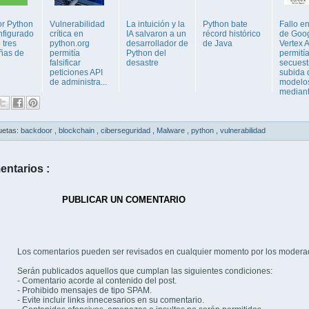
or Python
Vulnerabilidad
La intuición y la
Python bate
Fallo e
nfigurado
crítica en
IA salvaron a un
récord histórico
de Goo
 tres
python.org
desarrollador de
de Java
Vertex A
ñas de
permitía
Python del
permití
falsificar
desastre
secuest
peticiones API
subida 
de administra...
modelo
mediant
uetas:
backdoor
,
blockchain
,
ciberseguridad
,
Malware
,
python
,
vulnerabilidad
entarios :
PUBLICAR UN COMENTARIO
Los comentarios pueden ser revisados en cualquier momento por los modera
Serán publicados aquellos que cumplan las siguientes condiciones:
- Comentario acorde al contenido del post.
- Prohibido mensajes de tipo SPAM.
- Evite incluir links innecesarios en su comentario.