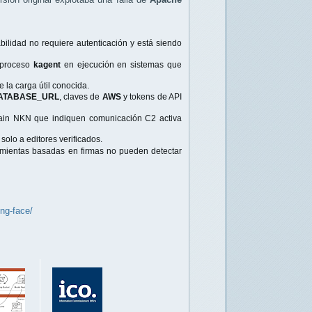
bilidad no requiere autenticación y está siendo
 proceso
kagent
en ejecución en sistemas que
 la carga útil conocida.
ATABASE_URL
, claves de
AWS
y tokens de API
chain NKN que indiquen comunicación C2 activa
solo a editores verificados.
amientas basadas en firmas no pueden detectar
ng-face/