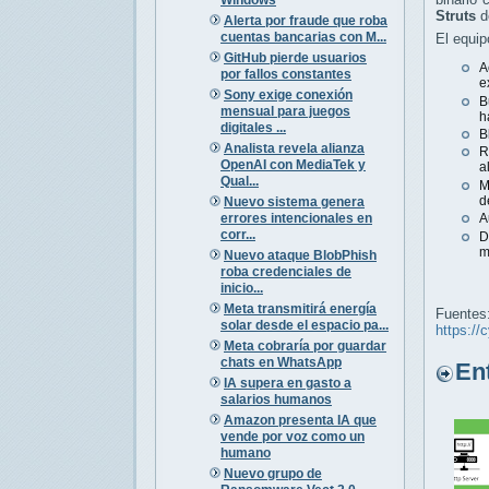
Struts
de
Alerta por fraude que roba
cuentas bancarias con M...
El equip
GitHub pierde usuarios
A
por fallos constantes
e
Sony exige conexión
B
mensual para juegos
h
digitales ...
B
Analista revela alianza
R
OpenAI con MediaTek y
a
Qual...
M
d
Nuevo sistema genera
errores intencionales en
A
corr...
D
m
Nuevo ataque BlobPhish
roba credenciales de
inicio...
Meta transmitirá energía
Fuentes
solar desde el espacio pa...
https://
Meta cobraría por guardar
chats en WhatsApp
Entr
IA supera en gasto a
salarios humanos
Amazon presenta IA que
vende por voz como un
humano
Nuevo grupo de