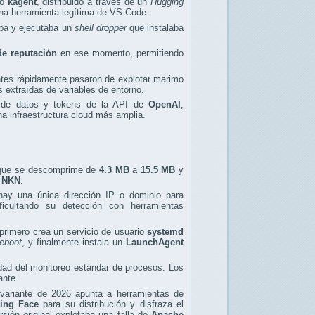
do
kagent
, distribuido a través de un
Hugging
una herramienta legítima de VS Code.
aba y ejecutaba un
shell dropper
que instalaba
de reputación
en ese momento, permitiendo
ntes rápidamente pasaron de explotar marimo
 extraídas de variables de entorno.
 de datos y tokens de la API de
OpenAI
,
a infraestructura cloud más amplia.
 que se descomprime de
4.3 MB
a
15.5 MB
y
n
NKN
.
hay una única dirección IP o dominio para
ficultando su detección con herramientas
 primero crea un servicio de usuario
systemd
eboot
, y finalmente instala un
LaunchAgent
idad del monitoreo estándar de procesos. Los
ante.
variante de 2026 apunta a herramientas de
ing Face
para su distribución y disfraza el
rsión original explotaba una falla de
Apache