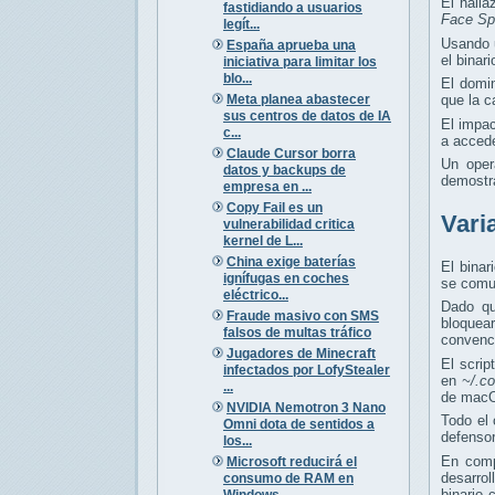
El hall
fastidiando a usuarios
Face Sp
legít...
Usando 
España aprueba una
el binar
iniciativa para limitar los
blo...
El domi
Meta planea abastecer
que la c
sus centros de datos de IA
El impa
c...
a acced
Claude Cursor borra
Un oper
datos y backups de
demostra
empresa en ...
Copy Fail es un
Vari
vulnerabilidad critica
kernel de L...
China exige baterías
El binar
ignífugas en coches
se comun
eléctrico...
Dado qu
Fraude masivo con SMS
bloquea
falsos de multas tráfico
convenc
Jugadores de Minecraft
El scrip
infectados por LofyStealer
en
~/.c
...
de mac
NVIDIA Nemotron 3 Nano
Todo el 
Omni dota de sentidos a
defensor
los...
En comp
Microsoft reducirá el
desarro
consumo de RAM en
binario
Windows