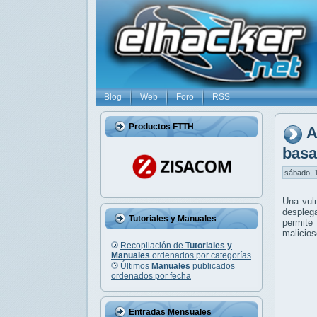
Blog
Web
Foro
RSS
Productos FTTH
A
basa
sábado, 1
Una vuln
despleg
Tutoriales y Manuales
permite
malicios
Recopilación de
Tutoriales y
Manuales
ordenados por categorías
Últimos
Manuales
publicados
ordenados por fecha
Entradas Mensuales