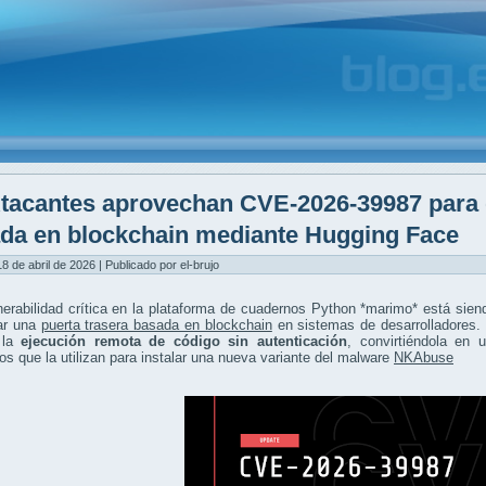
tacantes aprovechan CVE-2026-39987 para d
da en blockchain mediante Hugging Face
8 de abril de 2026 | Publicado por el-brujo
erabilidad crítica en la plataforma de cuadernos Python *marimo* está sie
ar una
puerta trasera basada en blockchain
en sistemas de desarrolladores. 
 la
ejecución remota de código sin autenticación
, convirtiéndola en 
os que la utilizan para instalar una nueva variante del malware
NKAbuse