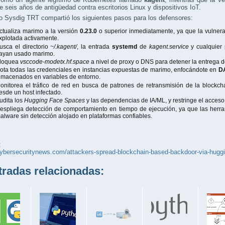
 seis años de antigüedad contra escritorios Linux y dispositivos IoT.
o Sysdig TRT compartió los siguientes pasos para los defensores:
ctualiza marimo a la versión
0.23.0
o superior inmediatamente, ya que la vulnera
xplotada activamente.
usca el directorio
~/.kagent/
, la entrada
systemd
de
kagent.service
y cualquier
ayan usado marimo.
loquea
vsccode-modetx.hf.space
a nivel de proxy o DNS para detener la entrega de
ota todas las credenciales en instancias expuestas de marimo, enfocándote en
D
lmacenados en variables de entorno.
onitorea el tráfico de red en busca de patrones de retransmisión de la block
esde un host infectado.
udita los
Hugging Face Spaces
y las dependencias de IA/ML, y restringe el acceso 
espliega detección de comportamiento en tiempo de ejecución, ya que las herr
alware sin detección alojado en plataformas confiables.
:
cybersecuritynews.com/attackers-spread-blockchain-based-backdoor-via-huggi
adas relacionadas: