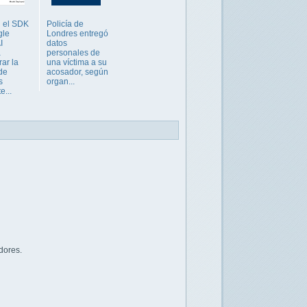
n el SDK
Policía de
gle
Londres entregó
I
datos
a
personales de
rar la
una víctima a su
de
acosador, según
s
organ...
e...
dores.