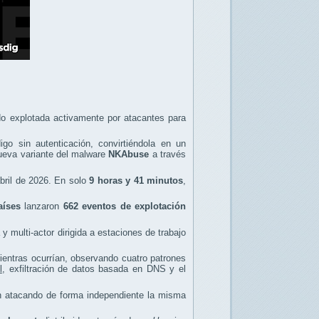
o explotada activamente por atacantes para
igo sin autenticación, convirtiéndola en un
 nueva variante del malware
NKAbuse
a través
abril de 2026. En solo
9 horas y 41 minutos
,
aíses
lanzaron
662 eventos de explotación
multi-actor dirigida a estaciones de trabajo
entras ocurrían, observando cuatro patrones
l
, exfiltración de datos basada en DNS y el
an atacando de forma independiente la misma