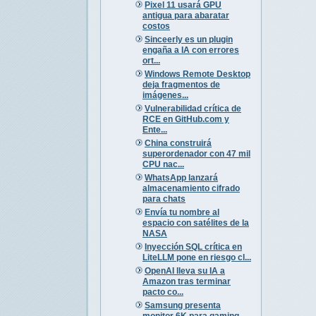
Pixel 11 usará GPU
antigua para abaratar
costos
Sinceerly es un plugin
engaña a IA con errores
ort...
Windows Remote Desktop
deja fragmentos de
imágenes...
Vulnerabilidad crítica de
RCE en GitHub.com y
Ente...
China construirá
superordenador con 47 mil
CPU nac...
WhatsApp lanzará
almacenamiento cifrado
para chats
Envía tu nombre al
espacio con satélites de la
NASA
Inyección SQL crítica en
LiteLLM pone en riesgo cl...
OpenAI lleva su IA a
Amazon tras terminar
pacto co...
Samsung presenta
monitor 6K para gaming