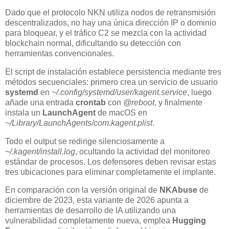
Dado que el protocolo NKN utiliza nodos de retransmisión
descentralizados, no hay una única dirección IP o dominio
para bloquear, y el tráfico C2 se mezcla con la actividad
blockchain normal, dificultando su detección con
herramientas convencionales.
El script de instalación establece persistencia mediante tres
métodos secuenciales: primero crea un servicio de usuario
systemd
en
~/.config/systemd/user/kagent.service
, luego
añade una entrada
crontab
con
@reboot
, y finalmente
instala un
LaunchAgent
de macOS en
~/Library/LaunchAgents/com.kagent.plist
.
Todo el output se redirige silenciosamente a
~/.kagent/install.log
, ocultando la actividad del monitoreo
estándar de procesos. Los defensores deben revisar estas
tres ubicaciones para eliminar completamente el implante.
En comparación con la versión original de
NKAbuse
de
diciembre de 2023, esta variante de 2026 apunta a
herramientas de desarrollo de IA utilizando una
vulnerabilidad completamente nueva, emplea
Hugging