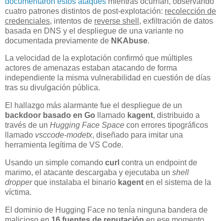
documentaron estos ataques
mientras ocurrían, observando
cuatro patrones distintos de post-explotación:
recolección de
credenciales
, intentos de
reverse shell
, exfiltración de datos
basada en DNS y el despliegue de una variante no
documentada previamente de
NKAbuse
.
La velocidad de la explotación confirmó que múltiples
actores de amenazas estaban atacando de forma
independiente la misma vulnerabilidad en cuestión de días
tras su divulgación pública.
El hallazgo más alarmante fue el despliegue de un
backdoor basado en Go
llamado
kagent
, distribuido a
través de un
Hugging Face Space
con errores tipográficos
llamado
vsccode-modetx
, diseñado para imitar una
herramienta legítima de VS Code.
Usando un simple comando
curl
contra un endpoint de
marimo, el atacante descargaba y ejecutaba un
shell
dropper
que instalaba el binario
kagent
en el sistema de la
víctima.
El dominio de Hugging Face no tenía ninguna bandera de
malicioso en
16 fuentes de reputación
en ese momento,