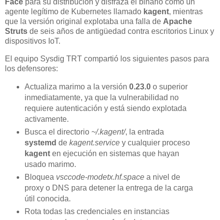
Face
para su distribución y disfraza el binario como un
agente legítimo de Kubernetes llamado
kagent
, mientras
que la versión original explotaba una falla de
Apache
Struts
de seis años de antigüedad contra escritorios Linux y
dispositivos IoT.
El equipo Sysdig TRT compartió los siguientes pasos para
los defensores:
Actualiza marimo a la versión
0.23.0
o superior
inmediatamente, ya que la vulnerabilidad no
requiere autenticación y está siendo explotada
activamente.
Busca el directorio
~/.kagent/
, la entrada
systemd
de
kagent.service
y cualquier proceso
kagent
en ejecución en sistemas que hayan
usado marimo.
Bloquea
vsccode-modetx.hf.space
a nivel de
proxy o DNS para detener la entrega de la carga
útil conocida.
Rota todas las credenciales en instancias