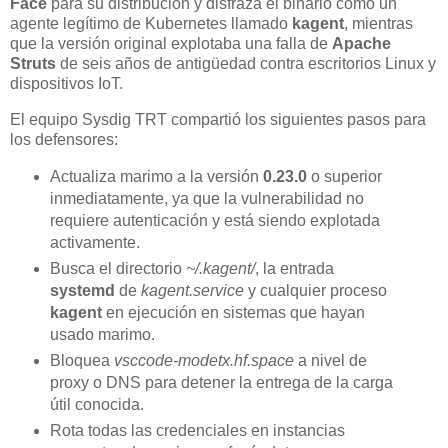
Face
para su distribución y disfraza el binario como un
agente legítimo de Kubernetes llamado
kagent
, mientras
que la versión original explotaba una falla de
Apache
Struts
de seis años de antigüedad contra escritorios Linux y
dispositivos IoT.
El equipo Sysdig TRT compartió los siguientes pasos para
los defensores:
Actualiza marimo a la versión
0.23.0
o superior
inmediatamente, ya que la vulnerabilidad no
requiere autenticación y está siendo explotada
activamente.
Busca el directorio
~/.kagent/
, la entrada
systemd
de
kagent.service
y cualquier proceso
kagent
en ejecución en sistemas que hayan
usado marimo.
Bloquea
vsccode-modetx.hf.space
a nivel de
proxy o DNS para detener la entrega de la carga
útil conocida.
Rota todas las credenciales en instancias