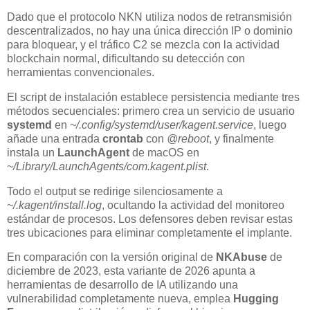
Dado que el protocolo NKN utiliza nodos de retransmisión
descentralizados, no hay una única dirección IP o dominio
para bloquear, y el tráfico C2 se mezcla con la actividad
blockchain normal, dificultando su detección con
herramientas convencionales.
El script de instalación establece persistencia mediante tres
métodos secuenciales: primero crea un servicio de usuario
systemd
en
~/.config/systemd/user/kagent.service
, luego
añade una entrada
crontab
con
@reboot
, y finalmente
instala un
LaunchAgent
de macOS en
~/Library/LaunchAgents/com.kagent.plist
.
Todo el output se redirige silenciosamente a
~/.kagent/install.log
, ocultando la actividad del monitoreo
estándar de procesos. Los defensores deben revisar estas
tres ubicaciones para eliminar completamente el implante.
En comparación con la versión original de
NKAbuse
de
diciembre de 2023, esta variante de 2026 apunta a
herramientas de desarrollo de IA utilizando una
vulnerabilidad completamente nueva, emplea
Hugging