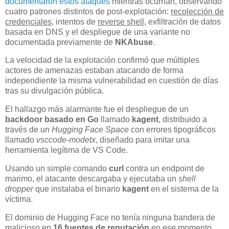
documentaron estos ataques
mientras ocurrían, observando
cuatro patrones distintos de post-explotación:
recolección de
credenciales
, intentos de
reverse shell
, exfiltración de datos
basada en DNS y el despliegue de una variante no
documentada previamente de
NKAbuse
.
La velocidad de la explotación confirmó que múltiples
actores de amenazas estaban atacando de forma
independiente la misma vulnerabilidad en cuestión de días
tras su divulgación pública.
El hallazgo más alarmante fue el despliegue de un
backdoor basado en Go
llamado
kagent
, distribuido a
través de un
Hugging Face Space
con errores tipográficos
llamado
vsccode-modetx
, diseñado para imitar una
herramienta legítima de VS Code.
Usando un simple comando
curl
contra un endpoint de
marimo, el atacante descargaba y ejecutaba un
shell
dropper
que instalaba el binario
kagent
en el sistema de la
víctima.
El dominio de Hugging Face no tenía ninguna bandera de
malicioso en
16 fuentes de reputación
en ese momento,