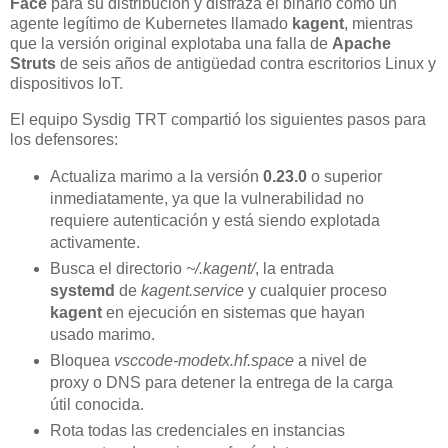
Face
para su distribución y disfraza el binario como un
agente legítimo de Kubernetes llamado
kagent
, mientras
que la versión original explotaba una falla de
Apache
Struts
de seis años de antigüedad contra escritorios Linux y
dispositivos IoT.
El equipo Sysdig TRT compartió los siguientes pasos para
los defensores:
Actualiza marimo a la versión
0.23.0
o superior
inmediatamente, ya que la vulnerabilidad no
requiere autenticación y está siendo explotada
activamente.
Busca el directorio
~/.kagent/
, la entrada
systemd
de
kagent.service
y cualquier proceso
kagent
en ejecución en sistemas que hayan
usado marimo.
Bloquea
vsccode-modetx.hf.space
a nivel de
proxy o DNS para detener la entrega de la carga
útil conocida.
Rota todas las credenciales en instancias