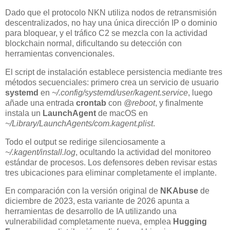
Dado que el protocolo NKN utiliza nodos de retransmisión
descentralizados, no hay una única dirección IP o dominio
para bloquear, y el tráfico C2 se mezcla con la actividad
blockchain normal, dificultando su detección con
herramientas convencionales.
El script de instalación establece persistencia mediante tres
métodos secuenciales: primero crea un servicio de usuario
systemd
en
~/.config/systemd/user/kagent.service
, luego
añade una entrada
crontab
con
@reboot
, y finalmente
instala un
LaunchAgent
de macOS en
~/Library/LaunchAgents/com.kagent.plist
.
Todo el output se redirige silenciosamente a
~/.kagent/install.log
, ocultando la actividad del monitoreo
estándar de procesos. Los defensores deben revisar estas
tres ubicaciones para eliminar completamente el implante.
En comparación con la versión original de
NKAbuse
de
diciembre de 2023, esta variante de 2026 apunta a
herramientas de desarrollo de IA utilizando una
vulnerabilidad completamente nueva, emplea
Hugging