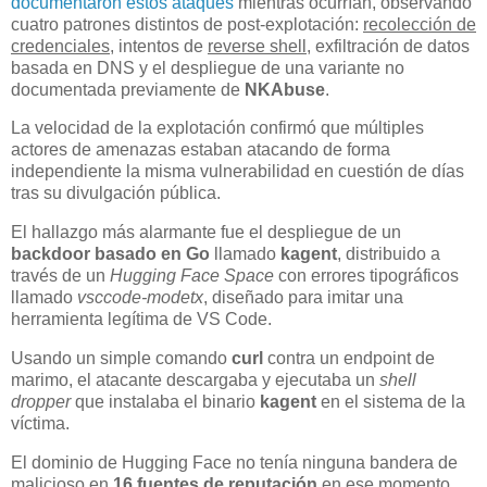
documentaron estos ataques
mientras ocurrían, observando
cuatro patrones distintos de post-explotación:
recolección de
credenciales
, intentos de
reverse shell
, exfiltración de datos
basada en DNS y el despliegue de una variante no
documentada previamente de
NKAbuse
.
La velocidad de la explotación confirmó que múltiples
actores de amenazas estaban atacando de forma
independiente la misma vulnerabilidad en cuestión de días
tras su divulgación pública.
El hallazgo más alarmante fue el despliegue de un
backdoor basado en Go
llamado
kagent
, distribuido a
través de un
Hugging Face Space
con errores tipográficos
llamado
vsccode-modetx
, diseñado para imitar una
herramienta legítima de VS Code.
Usando un simple comando
curl
contra un endpoint de
marimo, el atacante descargaba y ejecutaba un
shell
dropper
que instalaba el binario
kagent
en el sistema de la
víctima.
El dominio de Hugging Face no tenía ninguna bandera de
malicioso en
16 fuentes de reputación
en ese momento,