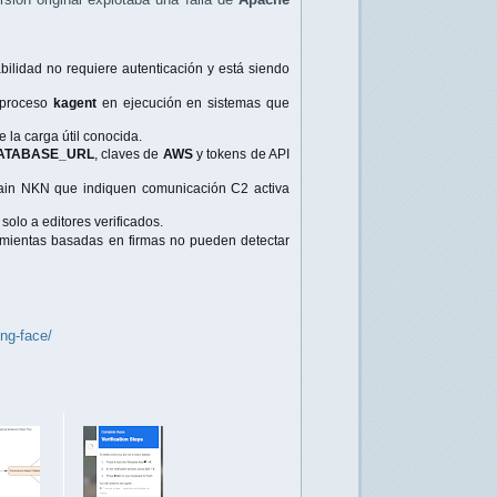
bilidad no requiere autenticación y está siendo
 proceso
kagent
en ejecución en sistemas que
 la carga útil conocida.
ATABASE_URL
, claves de
AWS
y tokens de API
chain NKN que indiquen comunicación C2 activa
solo a editores verificados.
amientas basadas en firmas no pueden detectar
ng-face/