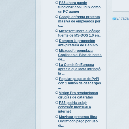
PS5 ahora puede
funcionar con Linux como
un PC gamer
Google enfrenta protesta
Entrada
masiva de empleados por
c...
Microsoft libera el código
fuente de MS-DOS 1.0 en...
Rompen la protección
anti-piratería de Denuvo
Microsoft reemplaza
Copilot en el Bloc de notas
de...
La Comisión Europea
aprecia que Meta infringió
la ...
Popular paquete de PyPI
con 1 millón de descargas
...
Vision Pro revolucionan
cirugías de cataratas
PS5 podría exigir
conexión mensual a
internet
Movistar presenta fibra
On/Off con pago por uso
di...