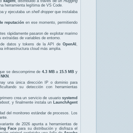
do
kagent
, distribuido a través de un
Hugging
una herramienta legítima de VS Code.
aba y ejecutaba un
shell dropper
que instalaba
de reputación
en ese momento, permitiendo
ntes rápidamente pasaron de explotar marimo
 extraídas de variables de entorno.
 de datos y tokens de la API de
OpenAI
,
a infraestructura cloud más amplia.
 que se descomprime de
4.3 MB
a
15.5 MB
y
n
NKN
.
hay una única dirección IP o dominio para
ficultando su detección con herramientas
 primero crea un servicio de usuario
systemd
eboot
, y finalmente instala un
LaunchAgent
idad del monitoreo estándar de procesos. Los
ante.
variante de 2026 apunta a herramientas de
ing Face
para su distribución y disfraza el
rsión original explotaba una falla de
Apache