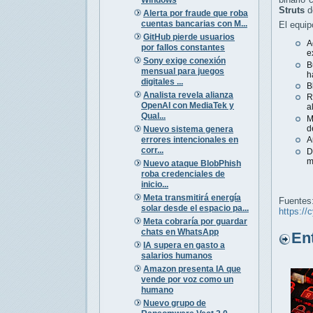
Struts
de
Alerta por fraude que roba
cuentas bancarias con M...
El equip
GitHub pierde usuarios
A
por fallos constantes
e
Sony exige conexión
B
mensual para juegos
h
digitales ...
B
Analista revela alianza
R
OpenAI con MediaTek y
a
Qual...
M
d
Nuevo sistema genera
errores intencionales en
A
corr...
D
m
Nuevo ataque BlobPhish
roba credenciales de
inicio...
Meta transmitirá energía
Fuentes
solar desde el espacio pa...
https://
Meta cobraría por guardar
chats en WhatsApp
Entr
IA supera en gasto a
salarios humanos
Amazon presenta IA que
vende por voz como un
humano
Nuevo grupo de