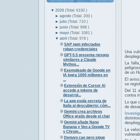
▼
2026
(Total: 6192 )
►
agosto
(Total: 200 )
►
julio
(Total: 710 )
►
junio
(Total: 898 )
►
mayo
(Total: 1081 )
▼
abril
(Total: 978 )
SAP npm infectados
roban credenciales
Una vuln
GPT-5.5 presenta riesgos
despleg
similares a Claude
La fall
Mythos...
peligros
Exempleado de Google en
de un
H
IA logra 1000 millones en
El avis
...
se regis
Extensión de Cursor AI
accede a tokens de
Del 11 
desarrol...
contra i
La app espía secreta de
Lo que c
Italia al descubierto: cóm...
de desar
Gemini crea archivos
Investig
Office gratis desde el chat
distinto
Gemini añade Nano
desplie
Banana y Veo a Google TV
La velo
y Chrom...
vulnerab
Denuvo cae pero sigue