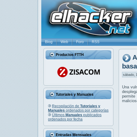
Blog
Web
Foro
RSS
Productos FTTH
A
basa
sábado, 1
Una vuln
despleg
Tutoriales y Manuales
permite
malicios
Recopilación de
Tutoriales y
Manuales
ordenados por categorías
Últimos
Manuales
publicados
ordenados por fecha
Entradas Mensuales