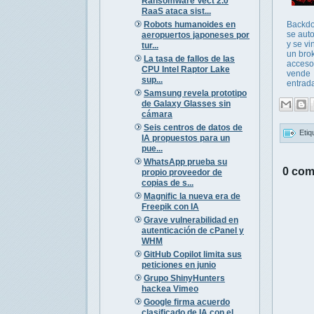
Ransomware Vect 2.0
RaaS ataca sist...
Robots humanoides en
Backdo
se aut
aeropuertos japoneses por
y se vi
tur...
un bro
La tasa de fallos de las
acceso
CPU Intel Raptor Lake
vende
sup...
entrada
Samsung revela prototipo
de Galaxy Glasses sin
cámara
Seis centros de datos de
Etiq
IA propuestos para un
pue...
WhatsApp prueba su
0 com
propio proveedor de
copias de s...
Magnific la nueva era de
Freepik con IA
Grave vulnerabilidad en
autenticación de cPanel y
WHM
GitHub Copilot limita sus
peticiones en junio
Grupo ShinyHunters
hackea Vimeo
Google firma acuerdo
clasificado de IA con el