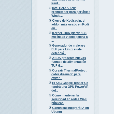
Pent...
Intel Core 5 320:
prometedor para portátiles
Windo...
Cierre de Kodispain: el
addon más usado en Kodi
en...
Kernel Linux pierde 138
mil líneas y decepciona a
...
Generador de malware
ELF para Linux elude
detecció...
ASUS presenta nuevas
fuentes de alimentación
TUF G...
Corsair ThermalProtect:
cable diseñado para
evitar...
El SoC Google Tensor G6
tendrá una GPU PowerVR
del...
Cómo mantener la
seguridad en redes Wi-Fi
públicas
Canonical integrará IA en
Ubuntu