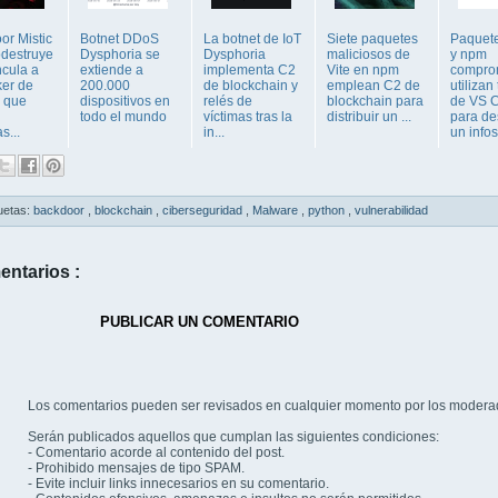
or Mistic
Botnet DDoS
La botnet de IoT
Siete paquetes
Paquet
odestruye
Dysphoria se
Dysphoria
maliciosos de
y npm
ncula a
extiende a
implementa C2
Vite en npm
compro
ker de
200.000
de blockchain y
emplean C2 de
utilizan
 que
dispositivos en
relés de
blockchain para
de VS 
todo el mundo
víctimas tras la
distribuir un ...
para de
s...
in...
un infos.
uetas:
backdoor
,
blockchain
,
ciberseguridad
,
Malware
,
python
,
vulnerabilidad
entarios :
PUBLICAR UN COMENTARIO
Los comentarios pueden ser revisados en cualquier momento por los modera
Serán publicados aquellos que cumplan las siguientes condiciones:
- Comentario acorde al contenido del post.
- Prohibido mensajes de tipo SPAM.
- Evite incluir links innecesarios en su comentario.