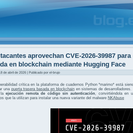
tacantes aprovechan CVE-2026-39987 para d
da en blockchain mediante Hugging Face
8 de abril de 2026 | Publicado por el-brujo
erabilidad crítica en la plataforma de cuadernos Python *marimo* está sie
ar una
puerta trasera basada en blockchain
en sistemas de desarrolladores. 
 la
ejecución remota de código sin autenticación
, convirtiéndola en 
os que la utilizan para instalar una nueva variante del malware
NKAbuse