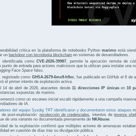
erabilidad crítica en la plataforma de notebooks Python
marimo
está siend
ar un
backdoor con tecnología blockchain
en sistemas de desarrolladores.
a, identificada como
CVE-2026-39987
, permite la ejecución remota de cód
o punto de entrada para actores maliciosos que la utilizan para instalar una
ugging Face Space
falso.
o, registrado como
GHSA-2679-6mx9-h9xc
, fue publicado en GitHub el 8 de 
tró el primer intento de explotación activa.
al 14 de abril de 2026, atacantes desde
11 direcciones IP únicas
en
10 p
nstancias expuestas de marimo.
omenzó como un escaneo inicial escaló rápidamente a una campaña masiva y 
rolladores de IA.
adores del equipo Sysdig TRT identificaron y documentaron estos ataques
mi
s de post-explotación:
recolección de credenciales
, intentos de
reverse shel
gue de una variante no documentada previamente de
NKAbuse
.
cidad de la explotación confirmó que múltiples actores de amenazas estab
ilidad en cuestión de días tras su divulgación pública.