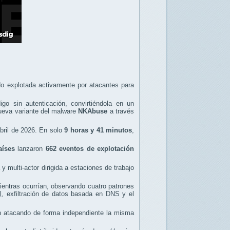
o explotada activamente por atacantes para
igo sin autenticación, convirtiéndola en un
 nueva variante del malware
NKAbuse
a través
abril de 2026. En solo
9 horas y 41 minutos
,
aíses
lanzaron
662 eventos de explotación
multi-actor dirigida a estaciones de trabajo
entras ocurrían, observando cuatro patrones
l
, exfiltración de datos basada en DNS y el
an atacando de forma independiente la misma