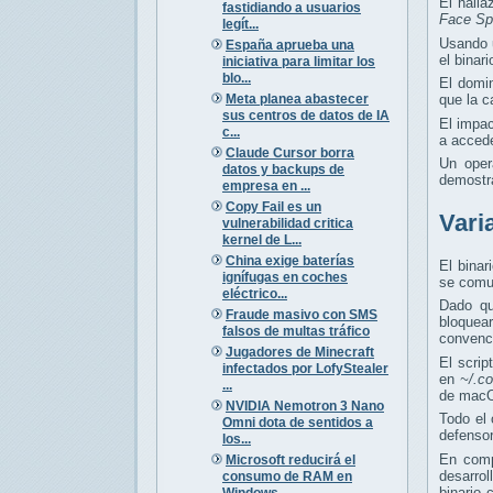
El hall
fastidiando a usuarios
Face Sp
legít...
Usando 
España aprueba una
el binar
iniciativa para limitar los
blo...
El domi
Meta planea abastecer
que la c
sus centros de datos de IA
El impa
c...
a acced
Claude Cursor borra
Un oper
datos y backups de
demostra
empresa en ...
Copy Fail es un
Vari
vulnerabilidad critica
kernel de L...
China exige baterías
El binar
ignífugas en coches
se comun
eléctrico...
Dado qu
Fraude masivo con SMS
bloquea
falsos de multas tráfico
convenc
Jugadores de Minecraft
El scrip
infectados por LofyStealer
en
~/.c
...
de mac
NVIDIA Nemotron 3 Nano
Todo el 
Omni dota de sentidos a
defensor
los...
En comp
Microsoft reducirá el
desarro
consumo de RAM en
binario
Windows