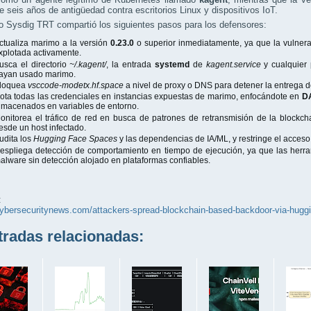
 seis años de antigüedad contra escritorios Linux y dispositivos IoT.
o Sysdig TRT compartió los siguientes pasos para los defensores:
ctualiza marimo a la versión
0.23.0
o superior inmediatamente, ya que la vulnera
xplotada activamente.
usca el directorio
~/.kagent/
, la entrada
systemd
de
kagent.service
y cualquier
ayan usado marimo.
loquea
vsccode-modetx.hf.space
a nivel de proxy o DNS para detener la entrega de
ota todas las credenciales en instancias expuestas de marimo, enfocándote en
D
lmacenados en variables de entorno.
onitorea el tráfico de red en busca de patrones de retransmisión de la block
esde un host infectado.
udita los
Hugging Face Spaces
y las dependencias de IA/ML, y restringe el acceso 
espliega detección de comportamiento en tiempo de ejecución, ya que las herr
alware sin detección alojado en plataformas confiables.
:
cybersecuritynews.com/attackers-spread-blockchain-based-backdoor-via-huggi
adas relacionadas: