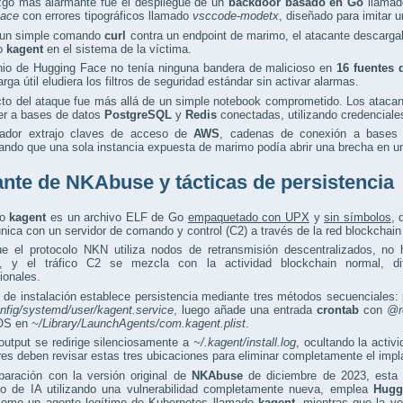
azgo más alarmante fue el despliegue de un
backdoor basado en Go
llama
ace
con errores tipográficos llamado
vsccode-modetx
, diseñado para imitar 
un simple comando
curl
contra un endpoint de marimo, el atacante descarg
io
kagent
en el sistema de la víctima.
nio de Hugging Face no tenía ninguna bandera de malicioso en
16 fuentes 
arga útil eludiera los filtros de seguridad estándar sin activar alarmas.
cto del ataque fue más allá de un simple notebook comprometido. Los ataca
er a bases de datos
PostgreSQL
y
Redis
conectadas, utilizando credenciales
ador extrajo claves de acceso de
AWS
, cadenas de conexión a bases
ndo que una sola instancia expuesta de marimo podía abrir una brecha en un
ante de NKAbuse y tácticas de persistencia
io
kagent
es un archivo ELF de Go
empaquetado con UPX
y
sin símbolos
,
ica con un servidor de comando y control (C2) a través de la red blockchai
e el protocolo NKN utiliza nodos de retransmisión descentralizados, no 
r, y el tráfico C2 se mezcla con la actividad blockchain normal, di
ionales.
t de instalación establece persistencia mediante tres métodos secuenciales:
onfig/systemd/user/kagent.service
, luego añade una entrada
crontab
con
@r
OS en
~/Library/LaunchAgents/com.kagent.plist
.
output se redirige silenciosamente a
~/.kagent/install.log
, ocultando la activ
es deben revisar estas tres ubicaciones para eliminar completamente el impl
aración con la versión original de
NKAbuse
de diciembre de 2023, esta 
llo de IA utilizando una vulnerabilidad completamente nueva, emplea
Hugg
 como un agente legítimo de Kubernetes llamado
kagent
, mientras que la ve