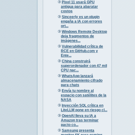
Pixel 11 usará GPU
antigua para abaratar
costos
Sinceerly es un plugin
engaña a IA con errores
ort...
Windows Remote Desktop
deja fragmentos de
imágenes...
Vulnerabilidad crítica de
RCE en GitHub.com y
Ente...
China construirá
superordenador con 47 mil
CPU nac...
WhatsApp lanzará
almacenamiento cifrado
para chats
Envía tu nombre al
espacio con satélites de la
NASA
Inyección SQL crítica en
LiteLLM pone en riesgo cl...
OpenAI lleva su IA a
Amazon tras terminar
pacto co...
Samsung presenta
monitor 6K para gaming