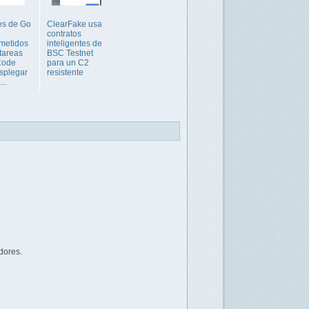
es de Go
ClearFake usa
contratos
metidos
inteligentes de
 tareas
BSC Testnet
Code
para un C2
splegar
resistente
..
dores.