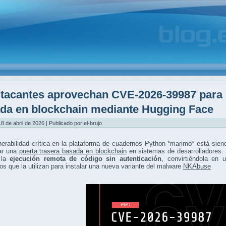
tacantes aprovechan CVE-2026-39987 para d
da en blockchain mediante Hugging Face
8 de abril de 2026 | Publicado por el-brujo
erabilidad crítica en la plataforma de cuadernos Python *marimo* está sie
ar una
puerta trasera basada en blockchain
en sistemas de desarrolladores. 
 la
ejecución remota de código sin autenticación
, convirtiéndola en 
os que la utilizan para instalar una nueva variante del malware
NKAbuse