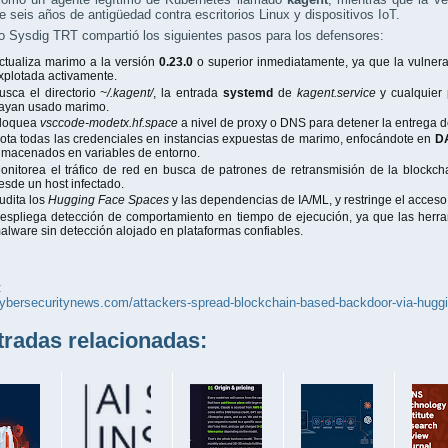
 seis años de antigüedad contra escritorios Linux y dispositivos IoT.
o Sysdig TRT compartió los siguientes pasos para los defensores:
ctualiza marimo a la versión
0.23.0
o superior inmediatamente, ya que la vulnera
xplotada activamente.
usca el directorio
~/.kagent/
, la entrada
systemd
de
kagent.service
y cualquier
ayan usado marimo.
loquea
vsccode-modetx.hf.space
a nivel de proxy o DNS para detener la entrega de
ota todas las credenciales en instancias expuestas de marimo, enfocándote en
D
lmacenados en variables de entorno.
onitorea el tráfico de red en busca de patrones de retransmisión de la block
esde un host infectado.
udita los
Hugging Face Spaces
y las dependencias de IA/ML, y restringe el acceso 
espliega detección de comportamiento en tiempo de ejecución, ya que las herr
alware sin detección alojado en plataformas confiables.
:
cybersecuritynews.com/attackers-spread-blockchain-based-backdoor-via-huggi
adas relacionadas: