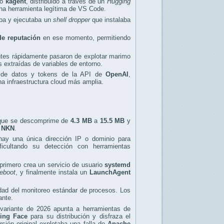
do
kagent
, distribuido a través de un
Hugging
una herramienta legítima de VS Code.
aba y ejecutaba un
shell dropper
que instalaba
de reputación
en ese momento, permitiendo
ntes rápidamente pasaron de explotar marimo
 extraídas de variables de entorno.
 de datos y tokens de la API de
OpenAI
,
a infraestructura cloud más amplia.
 que se descomprime de
4.3 MB
a
15.5 MB
y
n
NKN
.
hay una única dirección IP o dominio para
ficultando su detección con herramientas
 primero crea un servicio de usuario
systemd
eboot
, y finalmente instala un
LaunchAgent
idad del monitoreo estándar de procesos. Los
ante.
variante de 2026 apunta a herramientas de
ing Face
para su distribución y disfraza el
rsión original explotaba una falla de
Apache