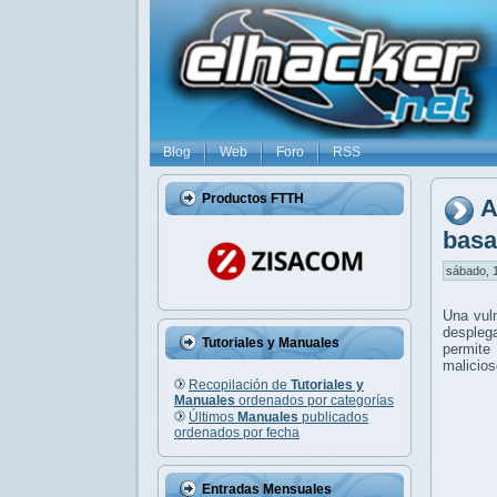
Blog
Web
Foro
RSS
Productos FTTH
A
basa
sábado, 1
Una vuln
despleg
Tutoriales y Manuales
permite
malicios
Recopilación de
Tutoriales y
Manuales
ordenados por categorías
Últimos
Manuales
publicados
ordenados por fecha
Entradas Mensuales