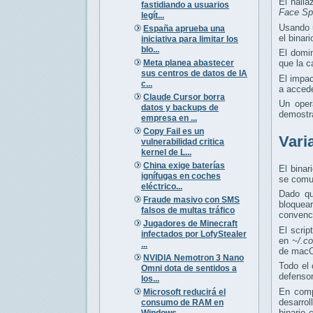
El hall
fastidiando a usuarios
Face Sp
legít...
Usando 
España aprueba una
el binar
iniciativa para limitar los
blo...
El domi
Meta planea abastecer
que la c
sus centros de datos de IA
El impa
c...
a acced
Claude Cursor borra
Un oper
datos y backups de
demostra
empresa en ...
Copy Fail es un
Vari
vulnerabilidad critica
kernel de L...
China exige baterías
El binar
ignífugas en coches
se comun
eléctrico...
Dado qu
Fraude masivo con SMS
bloquea
falsos de multas tráfico
convenc
Jugadores de Minecraft
El scrip
infectados por LofyStealer
en
~/.c
...
de mac
NVIDIA Nemotron 3 Nano
Todo el 
Omni dota de sentidos a
defensor
los...
En comp
Microsoft reducirá el
desarro
consumo de RAM en
binario
Windows