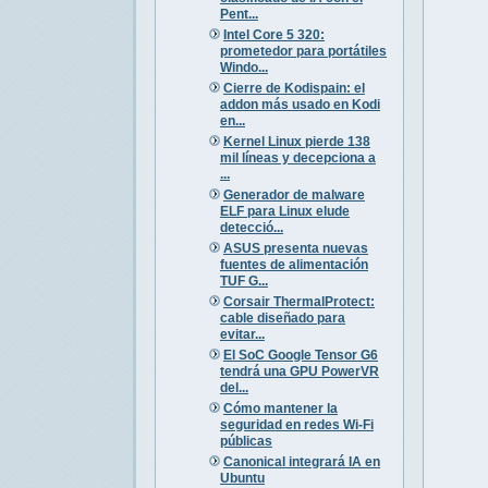
Pent...
Intel Core 5 320:
prometedor para portátiles
Windo...
Cierre de Kodispain: el
addon más usado en Kodi
en...
Kernel Linux pierde 138
mil líneas y decepciona a
...
Generador de malware
ELF para Linux elude
detecció...
ASUS presenta nuevas
fuentes de alimentación
TUF G...
Corsair ThermalProtect:
cable diseñado para
evitar...
El SoC Google Tensor G6
tendrá una GPU PowerVR
del...
Cómo mantener la
seguridad en redes Wi-Fi
públicas
Canonical integrará IA en
Ubuntu