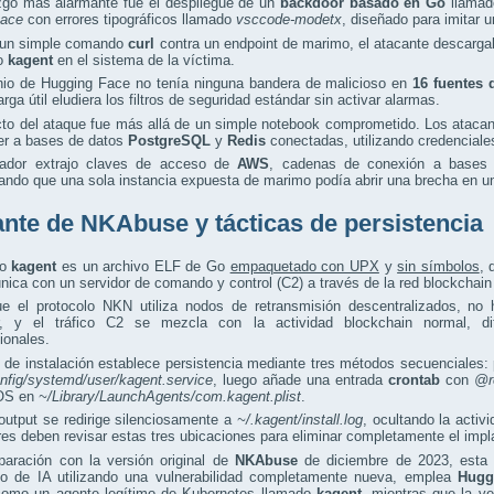
azgo más alarmante fue el despliegue de un
backdoor basado en Go
llama
ace
con errores tipográficos llamado
vsccode-modetx
, diseñado para imitar 
un simple comando
curl
contra un endpoint de marimo, el atacante descarg
io
kagent
en el sistema de la víctima.
nio de Hugging Face no tenía ninguna bandera de malicioso en
16 fuentes 
arga útil eludiera los filtros de seguridad estándar sin activar alarmas.
cto del ataque fue más allá de un simple notebook comprometido. Los ataca
er a bases de datos
PostgreSQL
y
Redis
conectadas, utilizando credenciales
ador extrajo claves de acceso de
AWS
, cadenas de conexión a bases
ndo que una sola instancia expuesta de marimo podía abrir una brecha en un
ante de NKAbuse y tácticas de persistencia
io
kagent
es un archivo ELF de Go
empaquetado con UPX
y
sin símbolos
,
ica con un servidor de comando y control (C2) a través de la red blockchai
e el protocolo NKN utiliza nodos de retransmisión descentralizados, no 
r, y el tráfico C2 se mezcla con la actividad blockchain normal, di
ionales.
t de instalación establece persistencia mediante tres métodos secuenciales:
onfig/systemd/user/kagent.service
, luego añade una entrada
crontab
con
@r
OS en
~/Library/LaunchAgents/com.kagent.plist
.
output se redirige silenciosamente a
~/.kagent/install.log
, ocultando la activ
es deben revisar estas tres ubicaciones para eliminar completamente el impl
aración con la versión original de
NKAbuse
de diciembre de 2023, esta 
llo de IA utilizando una vulnerabilidad completamente nueva, emplea
Hugg
 como un agente legítimo de Kubernetes llamado
kagent
, mientras que la ve