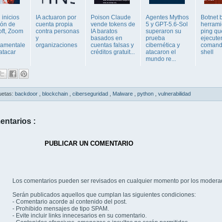
inicios
IA actuaron por
Poison Claude
Agentes Mythos
Botnet 
ión de
cuenta propia
vende tokens de
5 y GPT-5.6-Sol
herrami
oft, Zoom
contra personas
IA baratos
superaron su
ping qu
y
basados en
prueba
ejecute
amentale
organizaciones
cuentas falsas y
cibernética y
comand
atacar
créditos gratuit...
atacaron el
shell
mundo re...
uetas:
backdoor
,
blockchain
,
ciberseguridad
,
Malware
,
python
,
vulnerabilidad
entarios :
PUBLICAR UN COMENTARIO
Los comentarios pueden ser revisados en cualquier momento por los modera
Serán publicados aquellos que cumplan las siguientes condiciones:
- Comentario acorde al contenido del post.
- Prohibido mensajes de tipo SPAM.
- Evite incluir links innecesarios en su comentario.