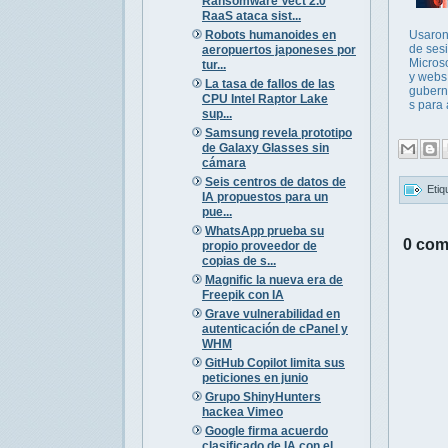
Ransomware Vect 2.0
RaaS ataca sist...
Robots humanoides en
Usaron 
de ses
aeropuertos japoneses por
Micros
tur...
y webs
La tasa de fallos de las
gubern
CPU Intel Raptor Lake
s para 
sup...
Samsung revela prototipo
de Galaxy Glasses sin
cámara
Seis centros de datos de
Etiq
IA propuestos para un
pue...
WhatsApp prueba su
0 com
propio proveedor de
copias de s...
Magnific la nueva era de
Freepik con IA
Grave vulnerabilidad en
autenticación de cPanel y
WHM
GitHub Copilot limita sus
peticiones en junio
Grupo ShinyHunters
hackea Vimeo
Google firma acuerdo
clasificado de IA con el