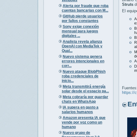
Struts
de
Alerta por fraude que roba
cuentas bancarias con M...
El equip
GitHub pierde usuarios
A
por fallos constantes
e
Sony exige conexión
B
mensual para juegos
h
digitales ...
B
Analista revela alianza
R
OpenAI con MediaTek y
a
Qual...
M
d
Nuevo sistema genera
errores intencionales en
A
corr...
D
m
Nuevo ataque BlobPhish
roba credenciales de
inicio...
Meta transmitirá energía
Fuentes
solar desde el espacio pa...
https://
Meta cobraría por guardar
chats en WhatsApp
Entr
IA supera en gasto a
salarios humanos
Amazon presenta IA que
vende por voz como un
humano
Nuevo grupo de