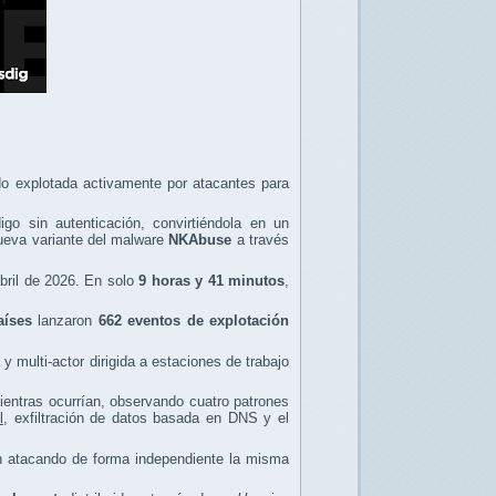
o explotada activamente por atacantes para
igo sin autenticación, convirtiéndola en un
 nueva variante del malware
NKAbuse
a través
abril de 2026. En solo
9 horas y 41 minutos
,
aíses
lanzaron
662 eventos de explotación
multi-actor dirigida a estaciones de trabajo
entras ocurrían, observando cuatro patrones
l
, exfiltración de datos basada en DNS y el
an atacando de forma independiente la misma