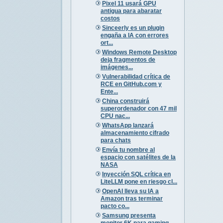
Pixel 11 usará GPU
antigua para abaratar
costos
Sinceerly es un plugin
engaña a IA con errores
ort...
Windows Remote Desktop
deja fragmentos de
imágenes...
Vulnerabilidad crítica de
RCE en GitHub.com y
Ente...
China construirá
superordenador con 47 mil
CPU nac...
WhatsApp lanzará
almacenamiento cifrado
para chats
Envía tu nombre al
espacio con satélites de la
NASA
Inyección SQL crítica en
LiteLLM pone en riesgo cl...
OpenAI lleva su IA a
Amazon tras terminar
pacto co...
Samsung presenta
monitor 6K para gaming