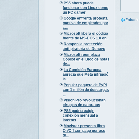
PS5 ahora puede
funcionar con Linux como
un PC gamer
Google enfrenta protesta
Entrada
masiva de empleados por
c...
Microsoft libera el código
fuente de MS-DOS 1.0 en...
Rompen la protección
anti-piratería de Denuvo
Microsoft reemplaza
Copilot en el Bloc de notas
de...
La Comisión Europea
aprecia que Meta infringió
la ...
Popular paquete de PyPI
con 1 millón de descargas
...
Vision Pro revolucionan
cirugías de cataratas
PS5 podría exigir
conexión mensual a
internet
Movistar presenta fibra
On/Off con pago por uso
di...