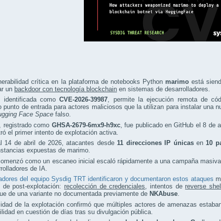
erabilidad crítica en la plataforma de notebooks Python
marimo
está siend
ar un
backdoor con tecnología blockchain
en sistemas de desarrolladores.
a, identificada como
CVE-2026-39987
, permite la ejecución remota de cód
o punto de entrada para actores maliciosos que la utilizan para instalar una
ugging Face Space
falso.
o, registrado como
GHSA-2679-6mx9-h9xc
, fue publicado en GitHub el 8 de 
tró el primer intento de explotación activa.
al 14 de abril de 2026, atacantes desde
11 direcciones IP únicas
en
10 p
nstancias expuestas de marimo.
omenzó como un escaneo inicial escaló rápidamente a una campaña masiva y 
rolladores de IA.
adores del equipo Sysdig TRT identificaron y documentaron estos ataques
mi
s de post-explotación:
recolección de credenciales
, intentos de
reverse shel
gue de una variante no documentada previamente de
NKAbuse
.
cidad de la explotación confirmó que múltiples actores de amenazas estab
ilidad en cuestión de días tras su divulgación pública.