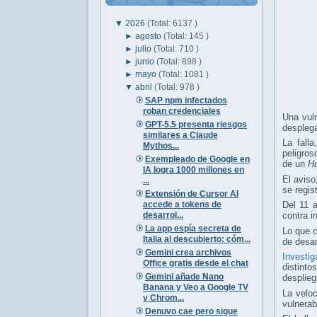
▼
2026
(Total: 6137 )
►
agosto
(Total: 145 )
►
julio
(Total: 710 )
►
junio
(Total: 898 )
►
mayo
(Total: 1081 )
▼
abril
(Total: 978 )
SAP npm infectados
roban credenciales
Una vuln
GPT-5.5 presenta riesgos
despleg
similares a Claude
La fall
Mythos...
peligros
Exempleado de Google en
de un
H
IA logra 1000 millones en
El avis
...
se regis
Extensión de Cursor AI
accede a tokens de
Del 11 
desarrol...
contra i
La app espía secreta de
Lo que c
Italia al descubierto: cóm...
de desar
Gemini crea archivos
Investig
Office gratis desde el chat
distinto
Gemini añade Nano
desplie
Banana y Veo a Google TV
La velo
y Chrom...
vulnerab
Denuvo cae pero sigue