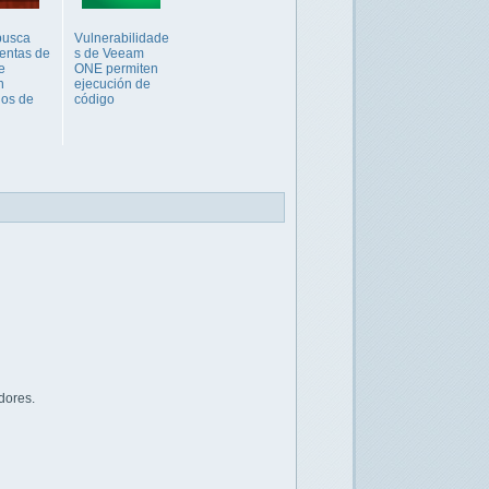
busca
Vulnerabilidade
entas de
s de Veeam
e
ONE permiten
n
ejecución de
os de
código
dores.