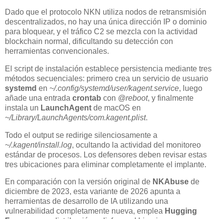
Dado que el protocolo NKN utiliza nodos de retransmisión
descentralizados, no hay una única dirección IP o dominio
para bloquear, y el tráfico C2 se mezcla con la actividad
blockchain normal, dificultando su detección con
herramientas convencionales.
El script de instalación establece persistencia mediante tres
métodos secuenciales: primero crea un servicio de usuario
systemd
en
~/.config/systemd/user/kagent.service
, luego
añade una entrada
crontab
con
@reboot
, y finalmente
instala un
LaunchAgent
de macOS en
~/Library/LaunchAgents/com.kagent.plist
.
Todo el output se redirige silenciosamente a
~/.kagent/install.log
, ocultando la actividad del monitoreo
estándar de procesos. Los defensores deben revisar estas
tres ubicaciones para eliminar completamente el implante.
En comparación con la versión original de
NKAbuse
de
diciembre de 2023, esta variante de 2026 apunta a
herramientas de desarrollo de IA utilizando una
vulnerabilidad completamente nueva, emplea
Hugging