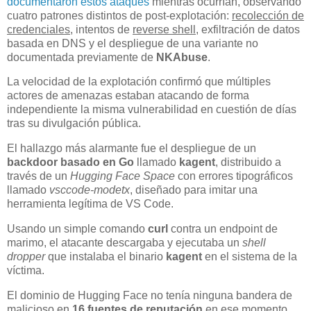
documentaron estos ataques
mientras ocurrían, observando
cuatro patrones distintos de post-explotación:
recolección de
credenciales
, intentos de
reverse shell
, exfiltración de datos
basada en DNS y el despliegue de una variante no
documentada previamente de
NKAbuse
.
La velocidad de la explotación confirmó que múltiples
actores de amenazas estaban atacando de forma
independiente la misma vulnerabilidad en cuestión de días
tras su divulgación pública.
El hallazgo más alarmante fue el despliegue de un
backdoor basado en Go
llamado
kagent
, distribuido a
través de un
Hugging Face Space
con errores tipográficos
llamado
vsccode-modetx
, diseñado para imitar una
herramienta legítima de VS Code.
Usando un simple comando
curl
contra un endpoint de
marimo, el atacante descargaba y ejecutaba un
shell
dropper
que instalaba el binario
kagent
en el sistema de la
víctima.
El dominio de Hugging Face no tenía ninguna bandera de
malicioso en
16 fuentes de reputación
en ese momento,