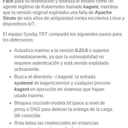
Face
para su distribución y disfraza el binario como un
agente legítimo de Kubernetes llamado
kagent
, mientras
que la versión original explotaba una falla de
Apache
Struts
de seis años de antigüedad contra escritorios Linux y
dispositivos IoT.
El equipo Sysdig TRT compartió los siguientes pasos para
los defensores:
Actualiza marimo a la versión
0.23.0
o superior
inmediatamente, ya que la vulnerabilidad no
requiere autenticación y está siendo explotada
activamente.
Busca el directorio
~/.kagent/
, la entrada
systemd
de
kagent.service
y cualquier proceso
kagent
en ejecución en sistemas que hayan
usado marimo.
Bloquea
vsccode-modetx.hf.space
a nivel de
proxy o DNS para detener la entrega de la carga
útil conocida.
Rota todas las credenciales en instancias