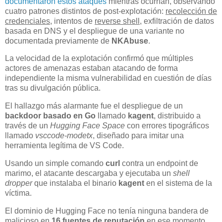
documentaron estos ataques
mientras ocurrían, observando
cuatro patrones distintos de post-explotación:
recolección de
credenciales
, intentos de
reverse shell
, exfiltración de datos
basada en DNS y el despliegue de una variante no
documentada previamente de
NKAbuse
.
La velocidad de la explotación confirmó que múltiples
actores de amenazas estaban atacando de forma
independiente la misma vulnerabilidad en cuestión de días
tras su divulgación pública.
El hallazgo más alarmante fue el despliegue de un
backdoor basado en Go
llamado
kagent
, distribuido a
través de un
Hugging Face Space
con errores tipográficos
llamado
vsccode-modetx
, diseñado para imitar una
herramienta legítima de VS Code.
Usando un simple comando
curl
contra un endpoint de
marimo, el atacante descargaba y ejecutaba un
shell
dropper
que instalaba el binario
kagent
en el sistema de la
víctima.
El dominio de Hugging Face no tenía ninguna bandera de
malicioso en
16 fuentes de reputación
en ese momento,