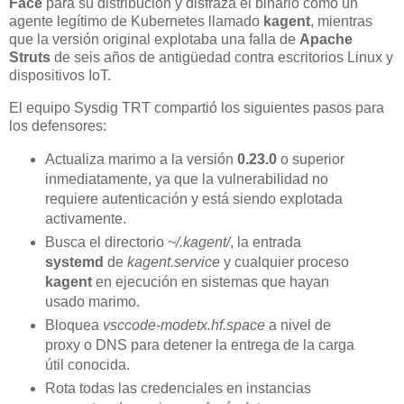
Face
para su distribución y disfraza el binario como un
agente legítimo de Kubernetes llamado
kagent
, mientras
que la versión original explotaba una falla de
Apache
Struts
de seis años de antigüedad contra escritorios Linux y
dispositivos IoT.
El equipo Sysdig TRT compartió los siguientes pasos para
los defensores:
Actualiza marimo a la versión
0.23.0
o superior
inmediatamente, ya que la vulnerabilidad no
requiere autenticación y está siendo explotada
activamente.
Busca el directorio
~/.kagent/
, la entrada
systemd
de
kagent.service
y cualquier proceso
kagent
en ejecución en sistemas que hayan
usado marimo.
Bloquea
vsccode-modetx.hf.space
a nivel de
proxy o DNS para detener la entrega de la carga
útil conocida.
Rota todas las credenciales en instancias