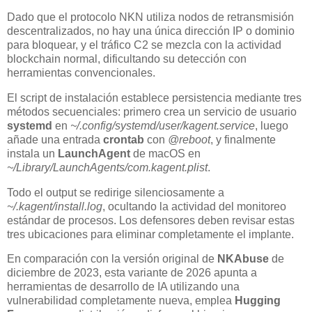
Dado que el protocolo NKN utiliza nodos de retransmisión
descentralizados, no hay una única dirección IP o dominio
para bloquear, y el tráfico C2 se mezcla con la actividad
blockchain normal, dificultando su detección con
herramientas convencionales.
El script de instalación establece persistencia mediante tres
métodos secuenciales: primero crea un servicio de usuario
systemd
en
~/.config/systemd/user/kagent.service
, luego
añade una entrada
crontab
con
@reboot
, y finalmente
instala un
LaunchAgent
de macOS en
~/Library/LaunchAgents/com.kagent.plist
.
Todo el output se redirige silenciosamente a
~/.kagent/install.log
, ocultando la actividad del monitoreo
estándar de procesos. Los defensores deben revisar estas
tres ubicaciones para eliminar completamente el implante.
En comparación con la versión original de
NKAbuse
de
diciembre de 2023, esta variante de 2026 apunta a
herramientas de desarrollo de IA utilizando una
vulnerabilidad completamente nueva, emplea
Hugging