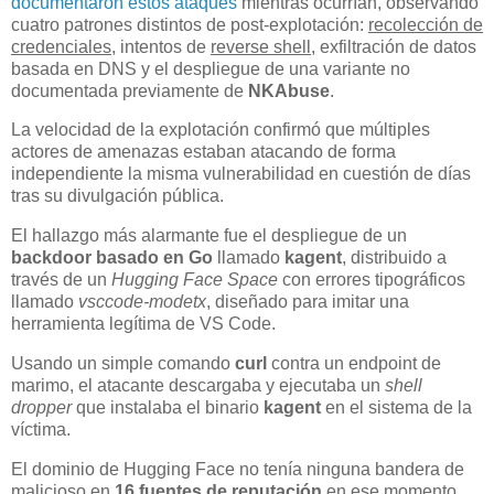
documentaron estos ataques
mientras ocurrían, observando
cuatro patrones distintos de post-explotación:
recolección de
credenciales
, intentos de
reverse shell
, exfiltración de datos
basada en DNS y el despliegue de una variante no
documentada previamente de
NKAbuse
.
La velocidad de la explotación confirmó que múltiples
actores de amenazas estaban atacando de forma
independiente la misma vulnerabilidad en cuestión de días
tras su divulgación pública.
El hallazgo más alarmante fue el despliegue de un
backdoor basado en Go
llamado
kagent
, distribuido a
través de un
Hugging Face Space
con errores tipográficos
llamado
vsccode-modetx
, diseñado para imitar una
herramienta legítima de VS Code.
Usando un simple comando
curl
contra un endpoint de
marimo, el atacante descargaba y ejecutaba un
shell
dropper
que instalaba el binario
kagent
en el sistema de la
víctima.
El dominio de Hugging Face no tenía ninguna bandera de
malicioso en
16 fuentes de reputación
en ese momento,