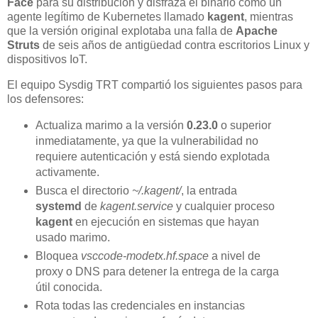
Face
para su distribución y disfraza el binario como un
agente legítimo de Kubernetes llamado
kagent
, mientras
que la versión original explotaba una falla de
Apache
Struts
de seis años de antigüedad contra escritorios Linux y
dispositivos IoT.
El equipo Sysdig TRT compartió los siguientes pasos para
los defensores:
Actualiza marimo a la versión
0.23.0
o superior
inmediatamente, ya que la vulnerabilidad no
requiere autenticación y está siendo explotada
activamente.
Busca el directorio
~/.kagent/
, la entrada
systemd
de
kagent.service
y cualquier proceso
kagent
en ejecución en sistemas que hayan
usado marimo.
Bloquea
vsccode-modetx.hf.space
a nivel de
proxy o DNS para detener la entrega de la carga
útil conocida.
Rota todas las credenciales en instancias