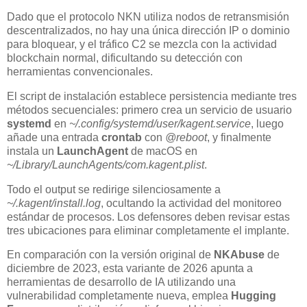
Dado que el protocolo NKN utiliza nodos de retransmisión
descentralizados, no hay una única dirección IP o dominio
para bloquear, y el tráfico C2 se mezcla con la actividad
blockchain normal, dificultando su detección con
herramientas convencionales.
El script de instalación establece persistencia mediante tres
métodos secuenciales: primero crea un servicio de usuario
systemd
en
~/.config/systemd/user/kagent.service
, luego
añade una entrada
crontab
con
@reboot
, y finalmente
instala un
LaunchAgent
de macOS en
~/Library/LaunchAgents/com.kagent.plist
.
Todo el output se redirige silenciosamente a
~/.kagent/install.log
, ocultando la actividad del monitoreo
estándar de procesos. Los defensores deben revisar estas
tres ubicaciones para eliminar completamente el implante.
En comparación con la versión original de
NKAbuse
de
diciembre de 2023, esta variante de 2026 apunta a
herramientas de desarrollo de IA utilizando una
vulnerabilidad completamente nueva, emplea
Hugging