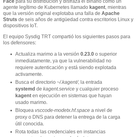
Face
para su distribución y disfraza el binario como un
agente legítimo de Kubernetes llamado
kagent
, mientras
que la versión original explotaba una falla de
Apache
Struts
de seis años de antigüedad contra escritorios Linux y
dispositivos IoT.
El equipo Sysdig TRT compartió los siguientes pasos para
los defensores:
Actualiza marimo a la versión
0.23.0
o superior
inmediatamente, ya que la vulnerabilidad no
requiere autenticación y está siendo explotada
activamente.
Busca el directorio
~/.kagent/
, la entrada
systemd
de
kagent.service
y cualquier proceso
kagent
en ejecución en sistemas que hayan
usado marimo.
Bloquea
vsccode-modetx.hf.space
a nivel de
proxy o DNS para detener la entrega de la carga
útil conocida.
Rota todas las credenciales en instancias