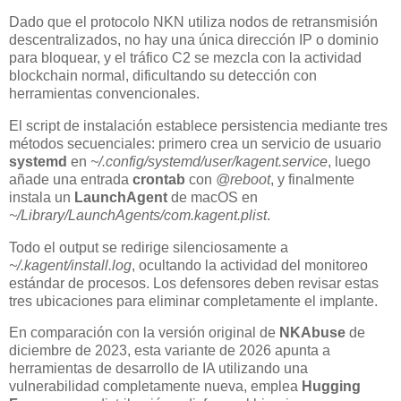
Dado que el protocolo NKN utiliza nodos de retransmisión
descentralizados, no hay una única dirección IP o dominio
para bloquear, y el tráfico C2 se mezcla con la actividad
blockchain normal, dificultando su detección con
herramientas convencionales.
El script de instalación establece persistencia mediante tres
métodos secuenciales: primero crea un servicio de usuario
systemd
en
~/.config/systemd/user/kagent.service
, luego
añade una entrada
crontab
con
@reboot
, y finalmente
instala un
LaunchAgent
de macOS en
~/Library/LaunchAgents/com.kagent.plist
.
Todo el output se redirige silenciosamente a
~/.kagent/install.log
, ocultando la actividad del monitoreo
estándar de procesos. Los defensores deben revisar estas
tres ubicaciones para eliminar completamente el implante.
En comparación con la versión original de
NKAbuse
de
diciembre de 2023, esta variante de 2026 apunta a
herramientas de desarrollo de IA utilizando una
vulnerabilidad completamente nueva, emplea
Hugging