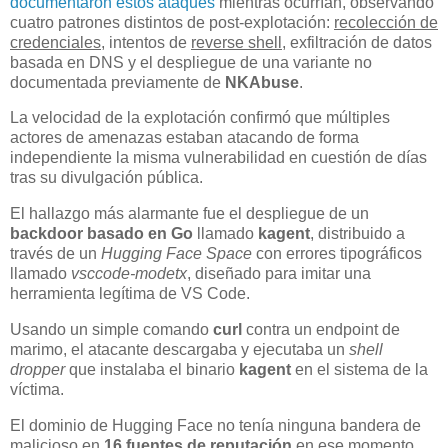
documentaron estos ataques
mientras ocurrían, observando
cuatro patrones distintos de post-explotación:
recolección de
credenciales
, intentos de
reverse shell
, exfiltración de datos
basada en DNS y el despliegue de una variante no
documentada previamente de
NKAbuse
.
La velocidad de la explotación confirmó que múltiples
actores de amenazas estaban atacando de forma
independiente la misma vulnerabilidad en cuestión de días
tras su divulgación pública.
El hallazgo más alarmante fue el despliegue de un
backdoor basado en Go
llamado
kagent
, distribuido a
través de un
Hugging Face Space
con errores tipográficos
llamado
vsccode-modetx
, diseñado para imitar una
herramienta legítima de VS Code.
Usando un simple comando
curl
contra un endpoint de
marimo, el atacante descargaba y ejecutaba un
shell
dropper
que instalaba el binario
kagent
en el sistema de la
víctima.
El dominio de Hugging Face no tenía ninguna bandera de
malicioso en
16 fuentes de reputación
en ese momento,