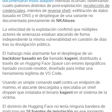
documentaron estos ataques
mientras ocurrían, observando
cuatro patrones distintos de post-explotación:
recolección de
credenciales
, intentos de
reverse shell
, exfiltración de datos
basada en DNS y el despliegue de una variante no
documentada previamente de
NKAbuse
.
La velocidad de la explotación confirmó que múltiples
actores de amenazas estaban atacando de forma
independiente la misma vulnerabilidad en cuestión de días
tras su divulgación pública.
El hallazgo más alarmante fue el despliegue de un
backdoor basado en Go
llamado
kagent
, distribuido a
través de un
Hugging Face Space
con errores tipográficos
llamado
vsccode-modetx
, diseñado para imitar una
herramienta legítima de VS Code.
Usando un simple comando
curl
contra un endpoint de
marimo, el atacante descargaba y ejecutaba un
shell
dropper
que instalaba el binario
kagent
en el sistema de la
víctima.
El dominio de Hugging Face no tenía ninguna bandera de
malicioso en
16 fuentes de reputación
en ese momento,