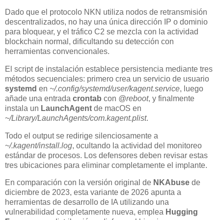
Dado que el protocolo NKN utiliza nodos de retransmisión
descentralizados, no hay una única dirección IP o dominio
para bloquear, y el tráfico C2 se mezcla con la actividad
blockchain normal, dificultando su detección con
herramientas convencionales.
El script de instalación establece persistencia mediante tres
métodos secuenciales: primero crea un servicio de usuario
systemd
en
~/.config/systemd/user/kagent.service
, luego
añade una entrada
crontab
con
@reboot
, y finalmente
instala un
LaunchAgent
de macOS en
~/Library/LaunchAgents/com.kagent.plist
.
Todo el output se redirige silenciosamente a
~/.kagent/install.log
, ocultando la actividad del monitoreo
estándar de procesos. Los defensores deben revisar estas
tres ubicaciones para eliminar completamente el implante.
En comparación con la versión original de
NKAbuse
de
diciembre de 2023, esta variante de 2026 apunta a
herramientas de desarrollo de IA utilizando una
vulnerabilidad completamente nueva, emplea
Hugging