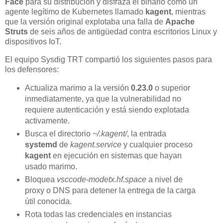
Face
para su distribución y disfraza el binario como un
agente legítimo de Kubernetes llamado
kagent
, mientras
que la versión original explotaba una falla de
Apache
Struts
de seis años de antigüedad contra escritorios Linux y
dispositivos IoT.
El equipo Sysdig TRT compartió los siguientes pasos para
los defensores:
Actualiza marimo a la versión
0.23.0
o superior
inmediatamente, ya que la vulnerabilidad no
requiere autenticación y está siendo explotada
activamente.
Busca el directorio
~/.kagent/
, la entrada
systemd
de
kagent.service
y cualquier proceso
kagent
en ejecución en sistemas que hayan
usado marimo.
Bloquea
vsccode-modetx.hf.space
a nivel de
proxy o DNS para detener la entrega de la carga
útil conocida.
Rota todas las credenciales en instancias