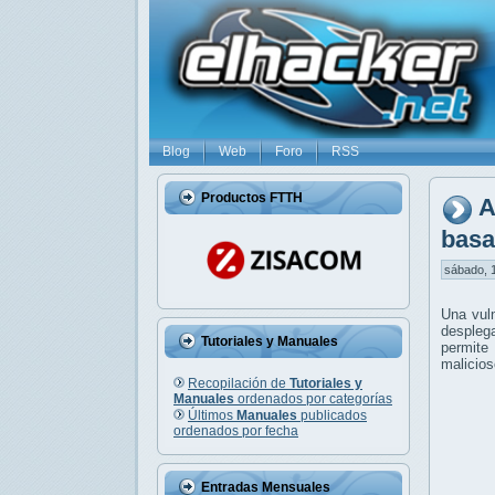
Blog
Web
Foro
RSS
Productos FTTH
A
basa
sábado, 1
Una vuln
despleg
Tutoriales y Manuales
permite
malicios
Recopilación de
Tutoriales y
Manuales
ordenados por categorías
Últimos
Manuales
publicados
ordenados por fecha
Entradas Mensuales