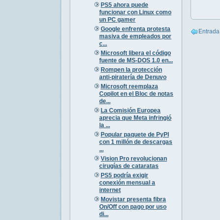
PS5 ahora puede
funcionar con Linux como
un PC gamer
Google enfrenta protesta
Entrada
masiva de empleados por
c...
Microsoft libera el código
fuente de MS-DOS 1.0 en...
Rompen la protección
anti-piratería de Denuvo
Microsoft reemplaza
Copilot en el Bloc de notas
de...
La Comisión Europea
aprecia que Meta infringió
la ...
Popular paquete de PyPI
con 1 millón de descargas
...
Vision Pro revolucionan
cirugías de cataratas
PS5 podría exigir
conexión mensual a
internet
Movistar presenta fibra
On/Off con pago por uso
di...