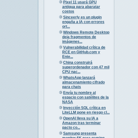
Pixel 11 usará GPU
antigua para abaratar
costos
Sinceerly es un plugin
engaña a IA con errores
ort...
Windows Remote Desktop
deja fragmentos de
imágenes...
Vulnerabilidad crítica de
RCE en GitHub.com y
Ente...
China construirá
superordenador con 47 mil
CPU nac...
WhatsApp lanzará
almacenamiento cifrado
para chats
Envía tu nombre al
espacio con satélites de la
NASA
Inyección SQL crítica en
LiteLLM pone en riesgo cl...
OpenAI lleva su IA a
Amazon tras terminar
pacto co...
Samsung presenta
monitor 6K para gaming