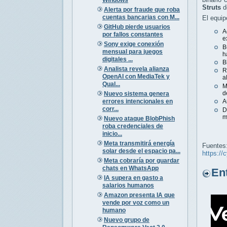
Struts
de
Alerta por fraude que roba
cuentas bancarias con M...
El equip
GitHub pierde usuarios
A
por fallos constantes
e
Sony exige conexión
B
mensual para juegos
h
digitales ...
B
Analista revela alianza
R
OpenAI con MediaTek y
a
Qual...
M
d
Nuevo sistema genera
errores intencionales en
A
corr...
D
m
Nuevo ataque BlobPhish
roba credenciales de
inicio...
Meta transmitirá energía
Fuentes
solar desde el espacio pa...
https://
Meta cobraría por guardar
chats en WhatsApp
Entr
IA supera en gasto a
salarios humanos
Amazon presenta IA que
vende por voz como un
humano
Nuevo grupo de