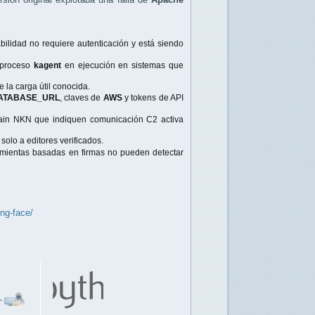
bilidad no requiere autenticación y está siendo
 proceso
kagent
en ejecución en sistemas que
 la carga útil conocida.
ATABASE_URL
, claves de
AWS
y tokens de API
chain NKN que indiquen comunicación C2 activa
solo a editores verificados.
amientas basadas en firmas no pueden detectar
ng-face/