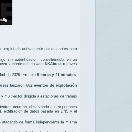
o explotada activamente por atacantes para
igo sin autenticación, convirtiéndola en un
 nueva variante del malware
NKAbuse
a través
abril de 2026. En solo
9 horas y 41 minutos
,
aíses
lanzaron
662 eventos de explotación
multi-actor dirigida a estaciones de trabajo
entras ocurrían, observando cuatro patrones
l
, exfiltración de datos basada en DNS y el
an atacando de forma independiente la misma