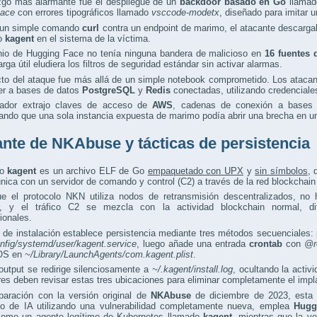
azgo más alarmante fue el despliegue de un
backdoor basado en Go
llama
ace
con errores tipográficos llamado
vsccode-modetx
, diseñado para imitar 
un simple comando
curl
contra un endpoint de marimo, el atacante descarg
io
kagent
en el sistema de la víctima.
nio de Hugging Face no tenía ninguna bandera de malicioso en
16 fuentes 
arga útil eludiera los filtros de seguridad estándar sin activar alarmas.
cto del ataque fue más allá de un simple notebook comprometido. Los ataca
er a bases de datos
PostgreSQL
y
Redis
conectadas, utilizando credenciales
ador extrajo claves de acceso de
AWS
, cadenas de conexión a bases
ndo que una sola instancia expuesta de marimo podía abrir una brecha en un
ante de NKAbuse y tácticas de persistencia
io
kagent
es un archivo ELF de Go
empaquetado con UPX
y
sin símbolos
,
ica con un servidor de comando y control (C2) a través de la red blockchai
e el protocolo NKN utiliza nodos de retransmisión descentralizados, no 
r, y el tráfico C2 se mezcla con la actividad blockchain normal, di
ionales.
t de instalación establece persistencia mediante tres métodos secuenciales:
onfig/systemd/user/kagent.service
, luego añade una entrada
crontab
con
@r
OS en
~/Library/LaunchAgents/com.kagent.plist
.
output se redirige silenciosamente a
~/.kagent/install.log
, ocultando la activ
es deben revisar estas tres ubicaciones para eliminar completamente el impl
aración con la versión original de
NKAbuse
de diciembre de 2023, esta 
llo de IA utilizando una vulnerabilidad completamente nueva, emplea
Hugg
 como un agente legítimo de Kubernetes llamado
kagent
, mientras que la ve