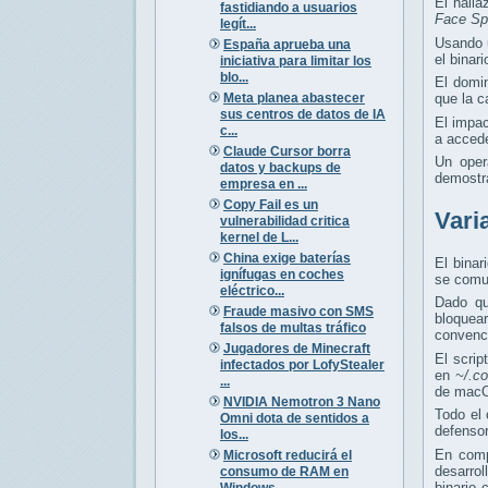
El hall
fastidiando a usuarios
Face Sp
legít...
Usando 
España aprueba una
el binar
iniciativa para limitar los
blo...
El domi
Meta planea abastecer
que la c
sus centros de datos de IA
El impa
c...
a acced
Claude Cursor borra
Un oper
datos y backups de
demostra
empresa en ...
Copy Fail es un
Vari
vulnerabilidad critica
kernel de L...
China exige baterías
El binar
ignífugas en coches
se comun
eléctrico...
Dado qu
Fraude masivo con SMS
bloquea
falsos de multas tráfico
convenc
Jugadores de Minecraft
El scrip
infectados por LofyStealer
en
~/.c
...
de mac
NVIDIA Nemotron 3 Nano
Todo el 
Omni dota de sentidos a
defensor
los...
En comp
Microsoft reducirá el
desarro
consumo de RAM en
binario
Windows