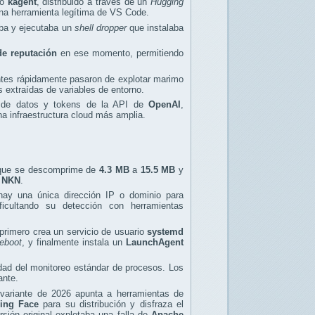
do
kagent
, distribuido a través de un
Hugging
una herramienta legítima de VS Code.
aba y ejecutaba un
shell dropper
que instalaba
de reputación
en ese momento, permitiendo
ntes rápidamente pasaron de explotar marimo
 extraídas de variables de entorno.
 de datos y tokens de la API de
OpenAI
,
a infraestructura cloud más amplia.
 que se descomprime de
4.3 MB
a
15.5 MB
y
n
NKN
.
hay una única dirección IP o dominio para
ficultando su detección con herramientas
 primero crea un servicio de usuario
systemd
eboot
, y finalmente instala un
LaunchAgent
idad del monitoreo estándar de procesos. Los
ante.
variante de 2026 apunta a herramientas de
ing Face
para su distribución y disfraza el
rsión original explotaba una falla de
Apache