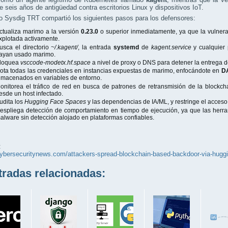
 seis años de antigüedad contra escritorios Linux y dispositivos IoT.
o Sysdig TRT compartió los siguientes pasos para los defensores:
ctualiza marimo a la versión
0.23.0
o superior inmediatamente, ya que la vulnera
xplotada activamente.
usca el directorio
~/.kagent/
, la entrada
systemd
de
kagent.service
y cualquier
ayan usado marimo.
loquea
vsccode-modetx.hf.space
a nivel de proxy o DNS para detener la entrega de
ota todas las credenciales en instancias expuestas de marimo, enfocándote en
D
lmacenados en variables de entorno.
onitorea el tráfico de red en busca de patrones de retransmisión de la block
esde un host infectado.
udita los
Hugging Face Spaces
y las dependencias de IA/ML, y restringe el acceso 
espliega detección de comportamiento en tiempo de ejecución, ya que las herr
alware sin detección alojado en plataformas confiables.
:
cybersecuritynews.com/attackers-spread-blockchain-based-backdoor-via-huggi
adas relacionadas: