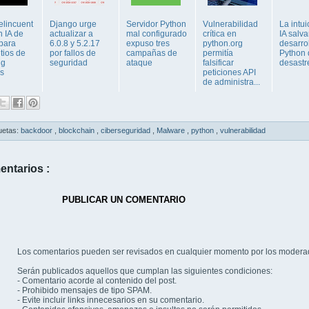
elincuent
Django urge
Servidor Python
Vulnerabilidad
La intui
n IA de
actualizar a
mal configurado
crítica en
IA salv
 para
6.0.8 y 5.2.17
expuso tres
python.org
desarro
itios de
por fallos de
campañas de
permitía
Python 
ng
seguridad
ataque
falsificar
desastr
s
peticiones API
de administra...
uetas:
backdoor
,
blockchain
,
ciberseguridad
,
Malware
,
python
,
vulnerabilidad
entarios :
PUBLICAR UN COMENTARIO
Los comentarios pueden ser revisados en cualquier momento por los modera
Serán publicados aquellos que cumplan las siguientes condiciones:
- Comentario acorde al contenido del post.
- Prohibido mensajes de tipo SPAM.
- Evite incluir links innecesarios en su comentario.