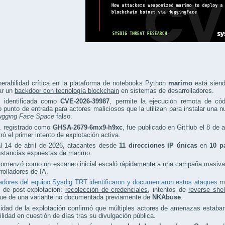
erabilidad crítica en la plataforma de notebooks Python
marimo
está siend
ar un
backdoor con tecnología blockchain
en sistemas de desarrolladores.
a, identificada como
CVE-2026-39987
, permite la ejecución remota de cód
o punto de entrada para actores maliciosos que la utilizan para instalar una
ugging Face Space
falso.
o, registrado como
GHSA-2679-6mx9-h9xc
, fue publicado en GitHub el 8 de 
tró el primer intento de explotación activa.
al 14 de abril de 2026, atacantes desde
11 direcciones IP únicas
en
10 p
nstancias expuestas de marimo.
omenzó como un escaneo inicial escaló rápidamente a una campaña masiva y 
rolladores de IA.
adores del equipo Sysdig TRT identificaron y documentaron estos ataques
mi
s de post-explotación:
recolección de credenciales
, intentos de
reverse shel
gue de una variante no documentada previamente de
NKAbuse
.
cidad de la explotación confirmó que múltiples actores de amenazas estab
ilidad en cuestión de días tras su divulgación pública.