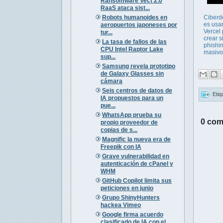
Ransomware Vect 2.0
RaaS ataca sist...
Robots humanoides en
Ciberd
es usa
aeropuertos japoneses por
Vercel
tur...
crear s
La tasa de fallos de las
phishi
CPU Intel Raptor Lake
masivo
sup...
Samsung revela prototipo
de Galaxy Glasses sin
cámara
Seis centros de datos de
Etiq
IA propuestos para un
pue...
WhatsApp prueba su
0 com
propio proveedor de
copias de s...
Magnific la nueva era de
Freepik con IA
Grave vulnerabilidad en
autenticación de cPanel y
WHM
GitHub Copilot limita sus
peticiones en junio
Grupo ShinyHunters
hackea Vimeo
Google firma acuerdo
clasificado de IA con el