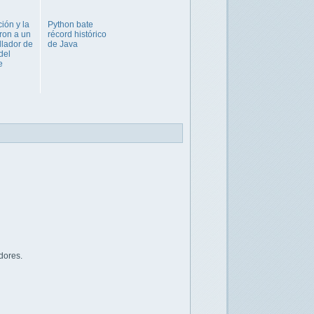
ción y la
Python bate
aron a un
récord histórico
llador de
de Java
del
e
dores.