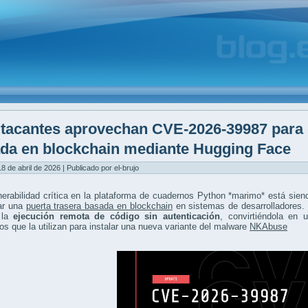
tacantes aprovechan CVE-2026-39987 para d
da en blockchain mediante Hugging Face
8 de abril de 2026 | Publicado por el-brujo
erabilidad crítica en la plataforma de cuadernos Python *marimo* está sie
ar una
puerta trasera basada en blockchain
en sistemas de desarrolladores. 
 la
ejecución remota de código sin autenticación
, convirtiéndola en 
os que la utilizan para instalar una nueva variante del malware
NKAbuse