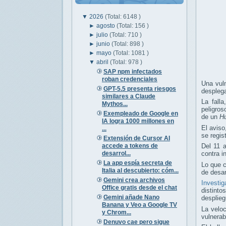
▼
2026
(Total: 6148 )
►
agosto
(Total: 156 )
►
julio
(Total: 710 )
►
junio
(Total: 898 )
►
mayo
(Total: 1081 )
▼
abril
(Total: 978 )
SAP npm infectados
roban credenciales
Una vuln
GPT-5.5 presenta riesgos
despleg
similares a Claude
La fall
Mythos...
peligros
Exempleado de Google en
de un
H
IA logra 1000 millones en
El avis
...
se regis
Extensión de Cursor AI
accede a tokens de
Del 11 
desarrol...
contra i
La app espía secreta de
Lo que c
Italia al descubierto: cóm...
de desar
Gemini crea archivos
Investig
Office gratis desde el chat
distinto
Gemini añade Nano
desplie
Banana y Veo a Google TV
La velo
y Chrom...
vulnerab
Denuvo cae pero sigue