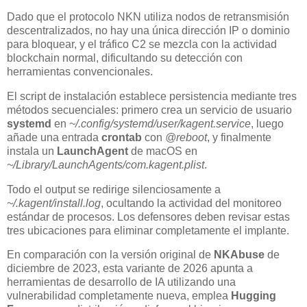
Dado que el protocolo NKN utiliza nodos de retransmisión
descentralizados, no hay una única dirección IP o dominio
para bloquear, y el tráfico C2 se mezcla con la actividad
blockchain normal, dificultando su detección con
herramientas convencionales.
El script de instalación establece persistencia mediante tres
métodos secuenciales: primero crea un servicio de usuario
systemd
en
~/.config/systemd/user/kagent.service
, luego
añade una entrada
crontab
con
@reboot
, y finalmente
instala un
LaunchAgent
de macOS en
~/Library/LaunchAgents/com.kagent.plist
.
Todo el output se redirige silenciosamente a
~/.kagent/install.log
, ocultando la actividad del monitoreo
estándar de procesos. Los defensores deben revisar estas
tres ubicaciones para eliminar completamente el implante.
En comparación con la versión original de
NKAbuse
de
diciembre de 2023, esta variante de 2026 apunta a
herramientas de desarrollo de IA utilizando una
vulnerabilidad completamente nueva, emplea
Hugging