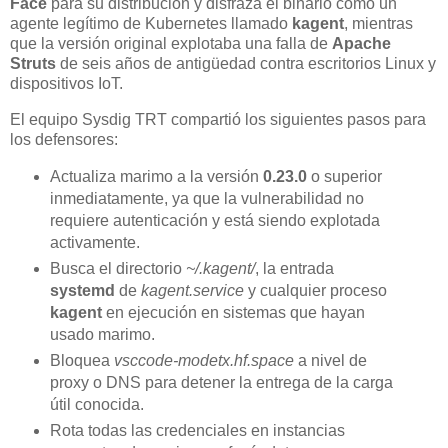
Face
para su distribución y disfraza el binario como un
agente legítimo de Kubernetes llamado
kagent
, mientras
que la versión original explotaba una falla de
Apache
Struts
de seis años de antigüedad contra escritorios Linux y
dispositivos IoT.
El equipo Sysdig TRT compartió los siguientes pasos para
los defensores:
Actualiza marimo a la versión
0.23.0
o superior
inmediatamente, ya que la vulnerabilidad no
requiere autenticación y está siendo explotada
activamente.
Busca el directorio
~/.kagent/
, la entrada
systemd
de
kagent.service
y cualquier proceso
kagent
en ejecución en sistemas que hayan
usado marimo.
Bloquea
vsccode-modetx.hf.space
a nivel de
proxy o DNS para detener la entrega de la carga
útil conocida.
Rota todas las credenciales en instancias