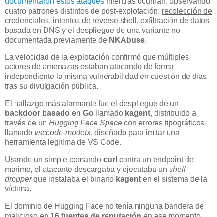
documentaron estos ataques
mientras ocurrían, observando
cuatro patrones distintos de post-explotación:
recolección de
credenciales
, intentos de
reverse shell
, exfiltración de datos
basada en DNS y el despliegue de una variante no
documentada previamente de
NKAbuse
.
La velocidad de la explotación confirmó que múltiples
actores de amenazas estaban atacando de forma
independiente la misma vulnerabilidad en cuestión de días
tras su divulgación pública.
El hallazgo más alarmante fue el despliegue de un
backdoor basado en Go
llamado
kagent
, distribuido a
través de un
Hugging Face Space
con errores tipográficos
llamado
vsccode-modetx
, diseñado para imitar una
herramienta legítima de VS Code.
Usando un simple comando
curl
contra un endpoint de
marimo, el atacante descargaba y ejecutaba un
shell
dropper
que instalaba el binario
kagent
en el sistema de la
víctima.
El dominio de Hugging Face no tenía ninguna bandera de
malicioso en
16 fuentes de reputación
en ese momento,