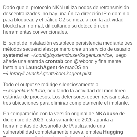
Dado que el protocolo NKN utiliza nodos de retransmisión
descentralizados, no hay una única dirección IP o dominio
para bloquear, y el tráfico C2 se mezcla con la actividad
blockchain normal, dificultando su detección con
herramientas convencionales.
El script de instalación establece persistencia mediante tres
métodos secuenciales: primero crea un servicio de usuario
systemd
en
~/.config/systemd/user/kagent.service
, luego
añade una entrada
crontab
con
@reboot
, y finalmente
instala un
LaunchAgent
de macOS en
~/Library/LaunchAgents/com.kagent.plist
.
Todo el output se redirige silenciosamente a
~/.kagent/install.log
, ocultando la actividad del monitoreo
estándar de procesos. Los defensores deben revisar estas
tres ubicaciones para eliminar completamente el implante.
En comparación con la versión original de
NKAbuse
de
diciembre de 2023, esta variante de 2026 apunta a
herramientas de desarrollo de IA utilizando una
vulnerabilidad completamente nueva, emplea
Hugging