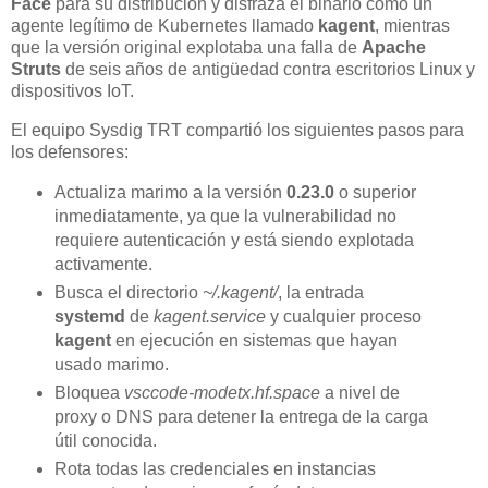
Face
para su distribución y disfraza el binario como un
agente legítimo de Kubernetes llamado
kagent
, mientras
que la versión original explotaba una falla de
Apache
Struts
de seis años de antigüedad contra escritorios Linux y
dispositivos IoT.
El equipo Sysdig TRT compartió los siguientes pasos para
los defensores:
Actualiza marimo a la versión
0.23.0
o superior
inmediatamente, ya que la vulnerabilidad no
requiere autenticación y está siendo explotada
activamente.
Busca el directorio
~/.kagent/
, la entrada
systemd
de
kagent.service
y cualquier proceso
kagent
en ejecución en sistemas que hayan
usado marimo.
Bloquea
vsccode-modetx.hf.space
a nivel de
proxy o DNS para detener la entrega de la carga
útil conocida.
Rota todas las credenciales en instancias