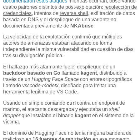
documentaron estos ataques
mientras ocurrían, observando
cuatro patrones distintos de post-explotación:
recolección de
credenciales
, intentos de
reverse shell
, exfiltración de datos
basada en DNS y el despliegue de una variante no
documentada previamente de
NKAbuse
.
La velocidad de la explotación confirmó que múltiples
actores de amenazas estaban atacando de forma
independiente la misma vulnerabilidad en cuestión de días
tras su divulgación pública.
El hallazgo más alarmante fue el despliegue de un
backdoor basado en Go
llamado
kagent
, distribuido a
través de un
Hugging Face Space
con errores tipográficos
llamado
vsccode-modetx
, diseñado para imitar una
herramienta legítima de VS Code.
Usando un simple comando
curl
contra un endpoint de
marimo, el atacante descargaba y ejecutaba un
shell
dropper
que instalaba el binario
kagent
en el sistema de la
víctima.
El dominio de Hugging Face no tenía ninguna bandera de
malicioso en
16 fuentes de reputación
en ese momento,